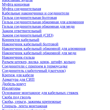
Муфта концевая
Муфта соединительная
Кабельные наконечники и соединители
Гильза соединительная болтовая
Гильза соединительная обжимная для алюминия
Гильза соединительная обжимная для меди
Зажим ответвительный
Зажим соединительный (СИЗ)
Коннектор кабельный
Наконечник кабельный болтовой
Наконечник кабельный обжимной для алюминия
Наконечник кабельный обжимной для меди
Наконечник-гильза
Разъем штекер, вилка, крюк, штифт, кольцо
Соединители с припоем в термоусадке
Соединитель слаботочный (скотчлок)
Крепеж для кабеля
Арматура для СИП
Дюбель-хомут
Изоляторы
Основание монтажное для кабельных стяжек
Скоба под гвоздь
Скобы, серьги, зажимы крепежные
Спираль, лента монтажная