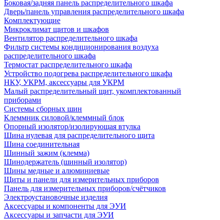
Боковая/задняя панель распределительного шкафа
Дверь/панель управления распределительного шкафа
Комплектующие
Микроклимат щитов и шкафов
Вентилятор распределительного шкафа
Фильтр системы кондиционирования воздуха
распределительного шкафа
Термостат распределительного шкафа
Устройство подогрева распределительного шкафа
НКУ, УКРМ, аксессуары для УКРМ
Малый распределительный щит, укомплектованный
приборами
Системы сборных шин
Клеммник силовой/клеммный блок
Опорный изолятор/изолирующая втулка
Шина нулевая для распределительного щита
Шина соединительная
Шинный зажим (клемма)
Шинодержатель (шинный изолятор)
Шины медные и алюминиевые
Щиты и панели для измерительных приборов
Панель для измерительных приборов/счётчиков
Электроустановочные изделия
Аксессуары и компоненты для ЭУИ
Аксессуары и запчасти для ЭУИ