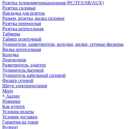
Розетка телекоммуникационная (PC/TF/USB/AUX)
Розетки силовые
Накладка для розеток
Разъем, розетка, вилка силовые
Розетка переносная
Розетка штепсельная
Таймеры
Таймер розеточный
Удлинители, разветвители, колодки, вилки, сетевые фильтры
Вилка штепсельная
Колодка
Переходник
Разветвитель, адаптер
Удлинитель бытовой
Удлинитель кабельный силовой
Фильтр сетевой
Шнур электропитания
Мерч
Акции
Новинки
Как купить
Условия оплаты
Условия доставки
Гарантия на товар
Возврат