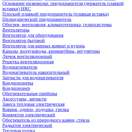
Основание низковольт. предохранителя (держатель плавкой
вставки) HRC
Плоский плавкий предохранитель (плавкая вставка)
Цилиндрический предохранитель
Обогрев, вентиляция, климатотехника, гелиосистемы
Вентиляторы
Вентилятор для оборудования
Вентилятор бытовой
Вентилятор для ванных комнат и кухонь
Каналы, воздуховоды, кроншетйны, регуляторы
Лючок вентиляционный
Решетка вентиляционная
Водонагреватели
Водонагреватель накопительный
Запчасти для водонагревателя
Кондиционеры
Кондиционер
Обогревательные приборы
Аксессуары, запчасти
Завеса тепловая электрическая
Коврик, одеяло, подушка, грелка
Конвектор электрический
Обогреватель из природного камня, стекла
Радиатор электрический
Тепловая пушка