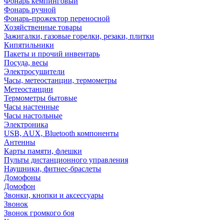
Фонарь кемпинговый
Фонарь ручной
Фонарь-прожектор переносной
Хозяйственные товары
Зажигалки, газовые горелки, резаки, плитки
Кипятильники
Пакеты и прочий инвентарь
Посуда, весы
Электросушители
Часы, метеостанции, термометры
Метеостанции
Термометры бытовые
Часы настенные
Часы настольные
Электроника
USB, AUX, Bluetooth компоненты
Антенны
Карты памяти, флешки
Пульты дистанционного управления
Наушники, фитнес-браслеты
Домофоны
Домофон
Звонки, кнопки и аксессуары
Звонок
Звонок громкого боя