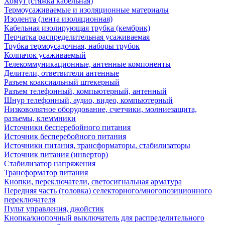
Хомут (стяжка кабельная)
Термоусаживаемые и изоляционные материалы
Изолента (лента изоляционная)
Кабельная изолирующая трубка (кембрик)
Перчатка распределительная усаживаемая
Трубка термоусадочная, наборы трубок
Колпачок усаживаемый
Телекоммуникационные, антенные компоненты
Делители, ответвители антенные
Разъем коаксиальный штекерный
Разъем телефонный, компьютерный, антенный
Шнур телефонный, аудио, видео, компьютерный
Низковольтное оборудование, счетчики, молниезащита,
разъемы, клеммники
Источники бесперебойного питания
Источник бесперебойного питания
Источники питания, трансформаторы, стабилизаторы
Источник питания (инвертор)
Стабилизатор напряжения
Трансформатор питания
Кнопки, переключатели, светосигнальная арматура
Передняя часть (головка) селекторного/многопозиционного
переключателя
Пульт управления, джойстик
Кнопка/кнопочный выключатель для распределительного