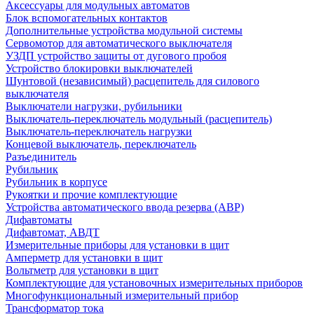
Аксессуары для модульных автоматов
Блок вспомогательных контактов
Дополнительные устройства модульной системы
Сервомотор для автоматического выключателя
УЗДП устройство защиты от дугового пробоя
Устройство блокировки выключателей
Шунтовой (независимый) расцепитель для силового
выключателя
Выключатели нагрузки, рубильники
Выключатель-переключатель модульный (расцепитель)
Выключатель-переключатель нагрузки
Концевой выключатель, переключатель
Разъединитель
Рубильник
Рубильник в корпусе
Рукоятки и прочие комплектующие
Устройства автоматического ввода резерва (АВР)
Дифавтоматы
Дифавтомат, АВДТ
Измерительные приборы для установки в щит
Амперметр для установки в щит
Вольтметр для установки в щит
Комплектующие для установочных измерительных приборов
Многофункциональный измерительный прибор
Трансформатор тока