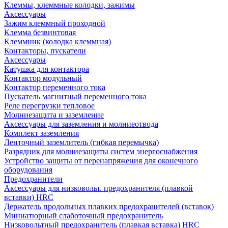
Клеммы, клеммные колодки, зажимы
Аксессуары
Зажим клеммный проходной
Клемма безвинтовая
Клеммник (колодка клеммная)
Контакторы, пускатели
Аксессуары
Катушка для контактора
Контактор модульный
Контактор переменного тока
Пускатель магнитный переменного тока
Реле перегрузки тепловое
Молниезащита и заземление
Аксессуары для заземления и молниеотвода
Комплект заземления
Ленточный заземлитель (гибкая перемычка)
Разрядник для молниезащиты систем энергоснабжения
Устройство защиты от перенапряжения для оконечного
оборудования
Предохранители
Аксессуары для низковольт. предохранителя (плавкой
вставки) HRC
Держатель продольных плавких предохранителей (вставок)
Миниатюрный слаботочный предохранитель
Низковольтный предохранитель (плавкая вставка) HRC