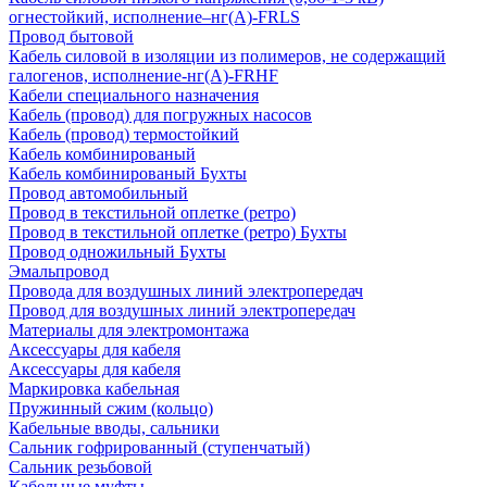
огнестойкий, исполнение–нг(А)-FRLS
Провод бытовой
Кабель силовой в изоляции из полимеров, не содержащий
галогенов, исполнение-нг(А)-FRHF
Кабели специального назначения
Кабель (провод) для погружных насосов
Кабель (провод) термостойкий
Кабель комбинированый
Кабель комбинированый Бухты
Провод автомобильный
Провод в текстильной оплетке (ретро)
Провод в текстильной оплетке (ретро) Бухты
Провод одножильный Бухты
Эмальпровод
Провода для воздушных линий электропередач
Провод для воздушных линий электропередач
Материалы для электромонтажа
Аксессуары для кабеля
Аксессуары для кабеля
Маркировка кабельная
Пружинный сжим (кольцо)
Кабельные вводы, сальники
Сальник гофрированный (ступенчатый)
Сальник резьбовой
Кабельные муфты