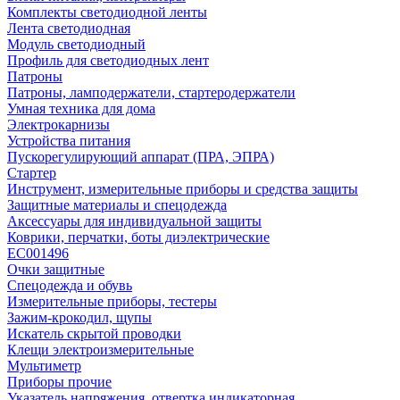
Комплекты светодиодной ленты
Лента светодиодная
Модуль светодиодный
Профиль для светодиодных лент
Патроны
Патроны, ламподержатели, стартеродержатели
Умная техника для дома
Электрокарнизы
Устройства питания
Пускорегулирующий аппарат (ПРА, ЭПРА)
Стартер
Инструмент, измерительные приборы и средства защиты
Защитные материалы и спецодежда
Аксессуары для индивидуальной защиты
Коврики, перчатки, боты диэлектрические
EC001496
Очки защитные
Спецодежда и обувь
Измерительные приборы, тестеры
Зажим-крокодил, щупы
Искатель скрытой проводки
Клещи электроизмерительные
Мультиметр
Приборы прочие
Указатель напряжения, отвертка индикаторная