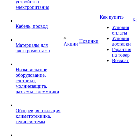
устройства
электропитания
Как купить
К
Кабель, провод
Условия
оплаты
Условия
Новинки
Акции
доставки
Материалы для
Гарантия
электромонтажа
на товар
Возврат
Низковольтное
оборудование,
счетчики,
молниезащита,
разъемы, клеммники
Обогрев, вентиляция,
климатотехника,
гелиосистемы