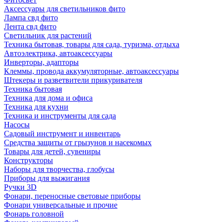
Аксессуары для светильников фито
Лампа свд фито
Лента свд фито
Светильник для растений
Техника бытовая, товары для сада, туризма, отдыха
Автоэлектрика, автоаксессуары
Инверторы, адапторы
Клеммы, провода аккумуляторные, автоаксессуары
Штекеры и разветвители прикуривателя
Техника бытовая
Техника для дома и офиса
Техника для кухни
Техника и инструменты для сада
Насосы
Садовый инструмент и инвентарь
Средства защиты от грызунов и насекомых
Товары для детей, сувениры
Конструкторы
Наборы для творчества, глобусы
Приборы для выжигания
Ручки 3D
Фонари, переносные световые приборы
Фонари универсальные и прочие
Фонарь головной