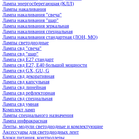
Лампа энергосберегающая (КЛЛ)
Лампы накаливания
Лампа накаливания "свеча"
Лампа накаливания "шар"
Лампа накаливания зеркальная
Лампа накаливания специальная
Лампа накаливания стандартная (ЛОН, МО)
Лампы светодиодные
Лампа свд "свеча"
Лампа свд "шар"
Лампа свд E27 стандарт
Лампа свд E27, Е40 большой мощности
Лампа свд GX, GU, G
Лампа свд декоративная
Лампа свд капсульная
Лампа свд линейная
Лампа свд рефлекторная
Лампа свд специальная
Лампа свд умная
Комплект ламп
Лампы специального назначения
Лампа инфракрасная
Ленты, модули светодиодные и комлектующие
Аксессуары для светодиодных лент
Блоки питания, контроллеры