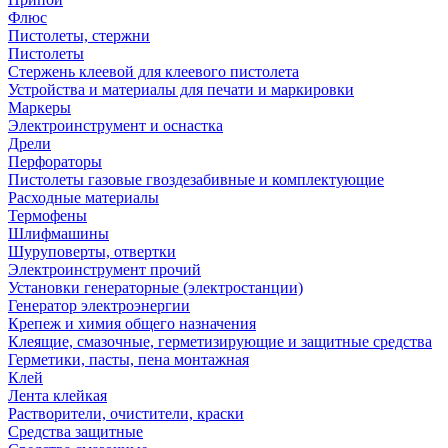
Флюс
Пистолеты, стержни
Пистолеты
Стержень клеевой для клеевого пистолета
Устройства и материалы для печати и маркировки
Маркеры
Электроинструмент и оснастка
Дрели
Перфораторы
Пистолеты газовые гвоздезабивные и комплектующие
Расходные материалы
Термофены
Шлифмашины
Шуруповерты, отвертки
Электроинструмент прочий
Установки генераторные (электростанции)
Генератор электроэнергии
Крепеж и химия общего назначения
Клеящие, смазочные, герметизирующие и защитные средства
Герметики, пасты, пена монтажная
Клей
Лента клейкая
Растворители, очистители, краски
Средства защитные