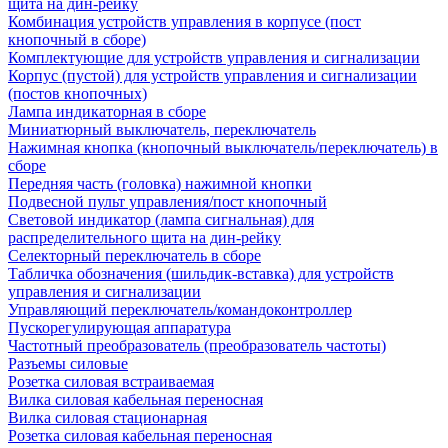
щита на дин-рейку
Комбинация устройств управления в корпусе (пост
кнопочный в сборе)
Комплектующие для устройств управления и сигнализации
Корпус (пустой) для устройств управления и сигнализации
(постов кнопочных)
Лампа индикаторная в сборе
Миниатюрный выключатель, переключатель
Нажимная кнопка (кнопочный выключатель/переключатель) в
сборе
Передняя часть (головка) нажимной кнопки
Подвесной пульт управления/пост кнопочный
Световой индикатор (лампа сигнальная) для
распределительного щита на дин-рейку
Селекторный переключатель в сборе
Табличка обозначения (шильдик-вставка) для устройств
управления и сигнализации
Управляющий переключатель/командоконтроллер
Пускорегулирующая аппаратура
Частотный преобразователь (преобразователь частоты)
Разъемы силовые
Розетка силовая встраиваемая
Вилка силовая кабельная переносная
Вилка силовая стационарная
Розетка силовая кабельная переносная