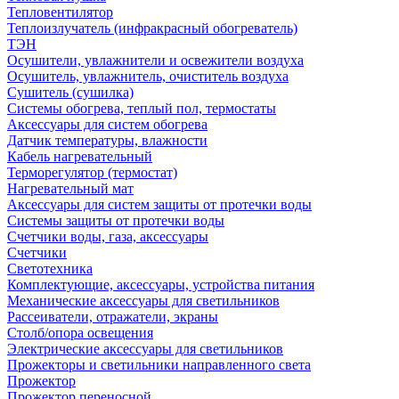
Тепловентилятор
Теплоизлучатель (инфракрасный обогреватель)
ТЭН
Осушители, увлажнители и освежители воздуха
Осушитель, увлажнитель, очиститель воздуха
Сушитель (сушилка)
Системы обогрева, теплый пол, термостаты
Аксессуары для систем обогрева
Датчик температуры, влажности
Кабель нагревательный
Терморегулятор (термостат)
Нагревательный мат
Аксессуары для систем защиты от протечки воды
Системы защиты от протечки воды
Счетчики воды, газа, аксессуары
Счетчики
Светотехника
Комплектующие, аксессуары, устройства питания
Механические аксессуары для светильников
Рассеиватели, отражатели, экраны
Столб/опора освещения
Электрические аксессуары для светильников
Прожекторы и светильники направленного света
Прожектор
Прожектор переносной