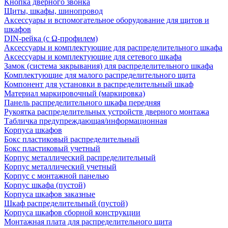
Кнопка дверного звонка
Щиты, шкафы, шинопровод
Аксессуары и вспомогательное оборудование для щитов и
шкафов
DIN-рейка (с Ω-профилем)
Аксессуары и комплектующие для распределительного шкафа
Аксессуары и комплектующие для сетевого шкафа
Замок (система закрывания) для распределительного шкафа
Комплектующие для малого распределительного щита
Компонент для установки в распределительный шкаф
Материал маркировочный (маркировка)
Панель распределительного шкафа передняя
Рукоятка распределительных устройств дверного монтажа
Табличка предупреждающая/информационная
Корпуса шкафов
Бокс пластиковый распределительный
Бокс пластиковый учетный
Корпус металлический распределительный
Корпус металлический учетный
Корпус с монтажной панелью
Корпус шкафа (пустой)
Корпуса шкафов заказные
Шкаф распределительный (пустой)
Корпуса шкафов сборной конструкции
Монтажная плата для распределительного щита