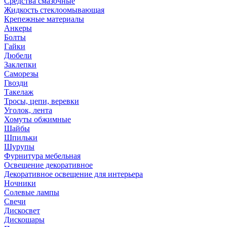
Средства смазочные
Жидкость стеклоомывающая
Крепежные материалы
Анкеры
Болты
Гайки
Дюбели
Заклепки
Саморезы
Гвозди
Такелаж
Тросы, цепи, веревки
Уголок, лента
Хомуты обжимные
Шайбы
Шпильки
Шурупы
Фурнитура мебельная
Освещение декоративное
Декоративное освещение для интерьера
Ночники
Солевые лампы
Свечи
Дискосвет
Дискошары