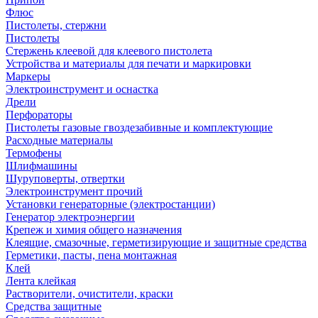
Флюс
Пистолеты, стержни
Пистолеты
Стержень клеевой для клеевого пистолета
Устройства и материалы для печати и маркировки
Маркеры
Электроинструмент и оснастка
Дрели
Перфораторы
Пистолеты газовые гвоздезабивные и комплектующие
Расходные материалы
Термофены
Шлифмашины
Шуруповерты, отвертки
Электроинструмент прочий
Установки генераторные (электростанции)
Генератор электроэнергии
Крепеж и химия общего назначения
Клеящие, смазочные, герметизирующие и защитные средства
Герметики, пасты, пена монтажная
Клей
Лента клейкая
Растворители, очистители, краски
Средства защитные