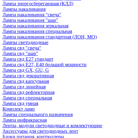
Лампа энергосберегающая (КЛЛ)
Лампы накаливания
Лампа накаливания "свеча"
Лампа накаливания "шар"
Лампа накаливания зеркальная
Лампа накаливания специальная
Лампа накаливания стандартная (ЛОН, МО)
Лампы светодиодные
Лампа свд "свеча"
Лампа свд "шар"
Лампа свд E27 стандарт
Лампа свд E27, Е40 большой мощности
Лампа свд GX, GU, G
Лампа свд декоративная
Лампа свд капсульная
Лампа свд линейная
Лампа свд рефлекторная
Лампа свд специальная
Лампа свд умная
Комплект ламп
Лампы специального назначения
Лампа инфракрасная
Ленты, модули светодиодные и комлектующие
Аксессуары для светодиодных лент
Блоки питания, контроллеры