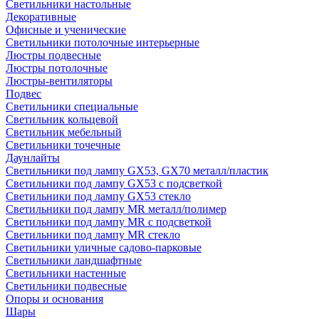
Светильники настольные
Декоративные
Офисные и ученические
Светильники потолочные интерьерные
Люстры подвесные
Люстры потолочные
Люстры-вентиляторы
Подвес
Светильники специальные
Светильник кольцевой
Светильник мебельный
Светильники точечные
Даунлайты
Светильники под лампу GX53, GX70 металл/пластик
Светильники под лампу GX53 с подсветкой
Светильники под лампу GX53 стекло
Светильники под лампу MR металл/полимер
Светильники под лампу MR с подсветкой
Светильники под лампу MR стекло
Светильники уличные садово-парковые
Светильники ландшафтные
Светильники настенные
Светильники подвесные
Опоры и основания
Шары