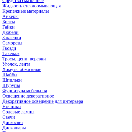
Средства смазочные
Жидкость стеклоомывающая
Крепежные материалы
Анкеры
Болты
Гайки
Дюбели
Заклепки
Саморезы
Гвозди
Такелаж
Тросы, цепи, веревки
Уголок, лента
Хомуты обжимные
Шайбы
Шпильки
Шурупы
Фурнитура мебельная
Освещение декоративное
Декоративное освещение для интерьера
Ночники
Солевые лампы
Свечи
Дискосвет
Дискошары