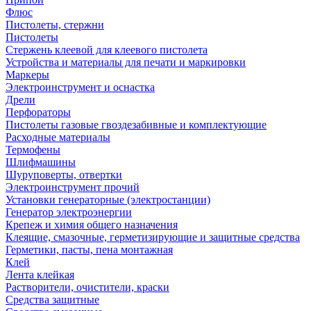
Флюс
Пистолеты, стержни
Пистолеты
Стержень клеевой для клеевого пистолета
Устройства и материалы для печати и маркировки
Маркеры
Электроинструмент и оснастка
Дрели
Перфораторы
Пистолеты газовые гвоздезабивные и комплектующие
Расходные материалы
Термофены
Шлифмашины
Шуруповерты, отвертки
Электроинструмент прочий
Установки генераторные (электростанции)
Генератор электроэнергии
Крепеж и химия общего назначения
Клеящие, смазочные, герметизирующие и защитные средства
Герметики, пасты, пена монтажная
Клей
Лента клейкая
Растворители, очистители, краски
Средства защитные