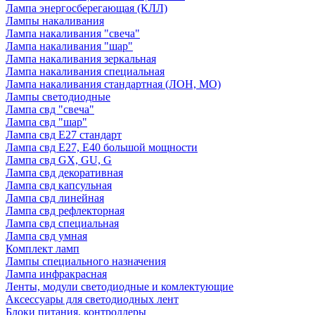
Лампа энергосберегающая (КЛЛ)
Лампы накаливания
Лампа накаливания "свеча"
Лампа накаливания "шар"
Лампа накаливания зеркальная
Лампа накаливания специальная
Лампа накаливания стандартная (ЛОН, МО)
Лампы светодиодные
Лампа свд "свеча"
Лампа свд "шар"
Лампа свд E27 стандарт
Лампа свд E27, Е40 большой мощности
Лампа свд GX, GU, G
Лампа свд декоративная
Лампа свд капсульная
Лампа свд линейная
Лампа свд рефлекторная
Лампа свд специальная
Лампа свд умная
Комплект ламп
Лампы специального назначения
Лампа инфракрасная
Ленты, модули светодиодные и комлектующие
Аксессуары для светодиодных лент
Блоки питания, контроллеры