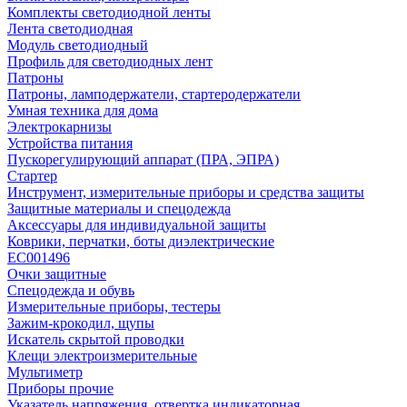
Комплекты светодиодной ленты
Лента светодиодная
Модуль светодиодный
Профиль для светодиодных лент
Патроны
Патроны, ламподержатели, стартеродержатели
Умная техника для дома
Электрокарнизы
Устройства питания
Пускорегулирующий аппарат (ПРА, ЭПРА)
Стартер
Инструмент, измерительные приборы и средства защиты
Защитные материалы и спецодежда
Аксессуары для индивидуальной защиты
Коврики, перчатки, боты диэлектрические
EC001496
Очки защитные
Спецодежда и обувь
Измерительные приборы, тестеры
Зажим-крокодил, щупы
Искатель скрытой проводки
Клещи электроизмерительные
Мультиметр
Приборы прочие
Указатель напряжения, отвертка индикаторная