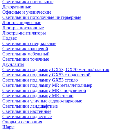
Светильники настольные
Декоративные
Офисные и ученические
Светильники потолочные интерьерные
Люстры подвесные
Люстры потолочные
Люстры-вентиляторы
Подвес
Светильники специальные
Светильник кольцевой
Светильник мебельный
Светильники точечные
Даунлайты
Светильники под лампу GX53, GX70 металл/пластик
Светильники под лампу GX53 с подсветкой
Светильники под лампу GX53 стекло
Светильники под лампу MR металл/полимер
Светильники под лампу MR с подсветкой
Светильники под лампу MR стекло
Светильники уличные садово-парковые
Светильники ландшафтные
Светильники настенные
Светильники подвесные
Опоры и основания
Шары