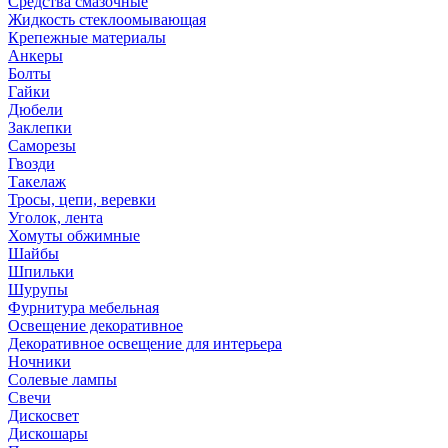
Средства смазочные
Жидкость стеклоомывающая
Крепежные материалы
Анкеры
Болты
Гайки
Дюбели
Заклепки
Саморезы
Гвозди
Такелаж
Тросы, цепи, веревки
Уголок, лента
Хомуты обжимные
Шайбы
Шпильки
Шурупы
Фурнитура мебельная
Освещение декоративное
Декоративное освещение для интерьера
Ночники
Солевые лампы
Свечи
Дискосвет
Дискошары