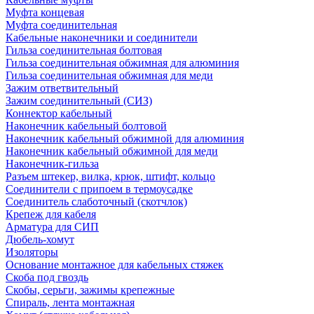
Муфта концевая
Муфта соединительная
Кабельные наконечники и соединители
Гильза соединительная болтовая
Гильза соединительная обжимная для алюминия
Гильза соединительная обжимная для меди
Зажим ответвительный
Зажим соединительный (СИЗ)
Коннектор кабельный
Наконечник кабельный болтовой
Наконечник кабельный обжимной для алюминия
Наконечник кабельный обжимной для меди
Наконечник-гильза
Разъем штекер, вилка, крюк, штифт, кольцо
Соединители с припоем в термоусадке
Соединитель слаботочный (скотчлок)
Крепеж для кабеля
Арматура для СИП
Дюбель-хомут
Изоляторы
Основание монтажное для кабельных стяжек
Скоба под гвоздь
Скобы, серьги, зажимы крепежные
Спираль, лента монтажная