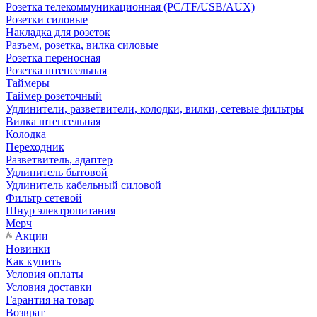
Розетка телекоммуникационная (PC/TF/USB/AUX)
Розетки силовые
Накладка для розеток
Разъем, розетка, вилка силовые
Розетка переносная
Розетка штепсельная
Таймеры
Таймер розеточный
Удлинители, разветвители, колодки, вилки, сетевые фильтры
Вилка штепсельная
Колодка
Переходник
Разветвитель, адаптер
Удлинитель бытовой
Удлинитель кабельный силовой
Фильтр сетевой
Шнур электропитания
Мерч
Акции
Новинки
Как купить
Условия оплаты
Условия доставки
Гарантия на товар
Возврат