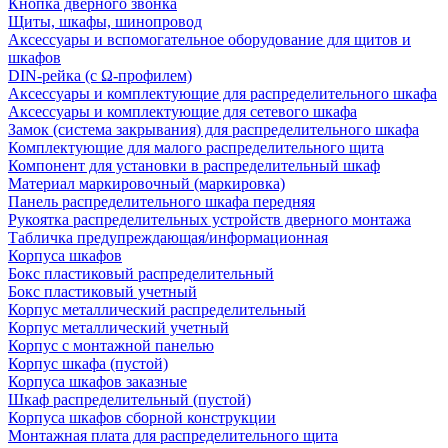
Кнопка дверного звонка
Щиты, шкафы, шинопровод
Аксессуары и вспомогательное оборудование для щитов и
шкафов
DIN-рейка (с Ω-профилем)
Аксессуары и комплектующие для распределительного шкафа
Аксессуары и комплектующие для сетевого шкафа
Замок (система закрывания) для распределительного шкафа
Комплектующие для малого распределительного щита
Компонент для установки в распределительный шкаф
Материал маркировочный (маркировка)
Панель распределительного шкафа передняя
Рукоятка распределительных устройств дверного монтажа
Табличка предупреждающая/информационная
Корпуса шкафов
Бокс пластиковый распределительный
Бокс пластиковый учетный
Корпус металлический распределительный
Корпус металлический учетный
Корпус с монтажной панелью
Корпус шкафа (пустой)
Корпуса шкафов заказные
Шкаф распределительный (пустой)
Корпуса шкафов сборной конструкции
Монтажная плата для распределительного щита