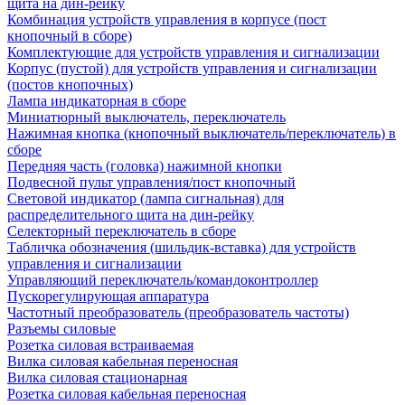
щита на дин-рейку
Комбинация устройств управления в корпусе (пост
кнопочный в сборе)
Комплектующие для устройств управления и сигнализации
Корпус (пустой) для устройств управления и сигнализации
(постов кнопочных)
Лампа индикаторная в сборе
Миниатюрный выключатель, переключатель
Нажимная кнопка (кнопочный выключатель/переключатель) в
сборе
Передняя часть (головка) нажимной кнопки
Подвесной пульт управления/пост кнопочный
Световой индикатор (лампа сигнальная) для
распределительного щита на дин-рейку
Селекторный переключатель в сборе
Табличка обозначения (шильдик-вставка) для устройств
управления и сигнализации
Управляющий переключатель/командоконтроллер
Пускорегулирующая аппаратура
Частотный преобразователь (преобразователь частоты)
Разъемы силовые
Розетка силовая встраиваемая
Вилка силовая кабельная переносная
Вилка силовая стационарная
Розетка силовая кабельная переносная