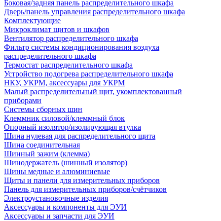
Боковая/задняя панель распределительного шкафа
Дверь/панель управления распределительного шкафа
Комплектующие
Микроклимат щитов и шкафов
Вентилятор распределительного шкафа
Фильтр системы кондиционирования воздуха
распределительного шкафа
Термостат распределительного шкафа
Устройство подогрева распределительного шкафа
НКУ, УКРМ, аксессуары для УКРМ
Малый распределительный щит, укомплектованный
приборами
Системы сборных шин
Клеммник силовой/клеммный блок
Опорный изолятор/изолирующая втулка
Шина нулевая для распределительного щита
Шина соединительная
Шинный зажим (клемма)
Шинодержатель (шинный изолятор)
Шины медные и алюминиевые
Щиты и панели для измерительных приборов
Панель для измерительных приборов/счётчиков
Электроустановочные изделия
Аксессуары и компоненты для ЭУИ
Аксессуары и запчасти для ЭУИ