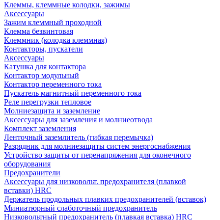
Клеммы, клеммные колодки, зажимы
Аксессуары
Зажим клеммный проходной
Клемма безвинтовая
Клеммник (колодка клеммная)
Контакторы, пускатели
Аксессуары
Катушка для контактора
Контактор модульный
Контактор переменного тока
Пускатель магнитный переменного тока
Реле перегрузки тепловое
Молниезащита и заземление
Аксессуары для заземления и молниеотвода
Комплект заземления
Ленточный заземлитель (гибкая перемычка)
Разрядник для молниезащиты систем энергоснабжения
Устройство защиты от перенапряжения для оконечного
оборудования
Предохранители
Аксессуары для низковольт. предохранителя (плавкой
вставки) HRC
Держатель продольных плавких предохранителей (вставок)
Миниатюрный слаботочный предохранитель
Низковольтный предохранитель (плавкая вставка) HRC