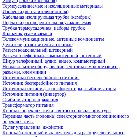
Хомут (стяжка кабельная)
Термоусаживаемые и изоляционные материалы
Изолента (лента изоляционная)
Кабельная изолирующая трубка (кембрик)
Перчатка распределительная усаживаемая
Трубка термоусадочная, наборы трубок
Колпачок усаживаемый
Телекоммуникационные, антенные компоненты
Делители, ответвители антенные
Разъем коаксиальный штекерный
Разъем телефонный, компьютерный, антенный
Шнур телефонный, аудио, видео, компьютерный
Низковольтное оборудование, счетчики, молниезащита,
разъемы, клеммники
Источники бесперебойного питания
Источник бесперебойного питания
Источники питания, трансформаторы, стабилизаторы
Источник питания (инвертор)
Стабилизатор напряжения
Трансформатор питания
Кнопки, переключатели, светосигнальная арматура
Передняя часть (головка) селекторного/многопозиционного
переключателя
Пульт управления, джойстик
Кнопка/кнопочный выключатель для распределительного