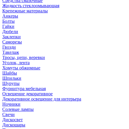
Средства смазочные
Жидкость стеклоомывающая
Крепежные материалы
Анкеры
Болты
Гайки
Дюбели
Заклепки
Саморезы
Гвозди
Такелаж
Тросы, цепи, веревки
Уголок, лента
Хомуты обжимные
Шайбы
Шпильки
Шурупы
Фурнитура мебельная
Освещение декоративное
Декоративное освещение для интерьера
Ночники
Солевые лампы
Свечи
Дискосвет
Дискошары