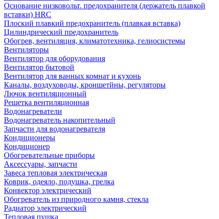
Основание низковольт. предохранителя (держатель плавкой
вставки) HRC
Плоский плавкий предохранитель (плавкая вставка)
Цилиндрический предохранитель
Обогрев, вентиляция, климатотехника, гелиосистемы
Вентиляторы
Вентилятор для оборудования
Вентилятор бытовой
Вентилятор для ванных комнат и кухонь
Каналы, воздуховоды, кроншетйны, регуляторы
Лючок вентиляционный
Решетка вентиляционная
Водонагреватели
Водонагреватель накопительный
Запчасти для водонагревателя
Кондиционеры
Кондиционер
Обогревательные приборы
Аксессуары, запчасти
Завеса тепловая электрическая
Коврик, одеяло, подушка, грелка
Конвектор электрический
Обогреватель из природного камня, стекла
Радиатор электрический
Тепловая пушка