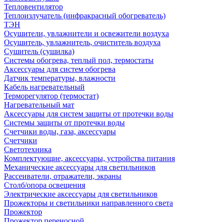
Тепловентилятор
Теплоизлучатель (инфракрасный обогреватель)
ТЭН
Осушители, увлажнители и освежители воздуха
Осушитель, увлажнитель, очиститель воздуха
Сушитель (сушилка)
Системы обогрева, теплый пол, термостаты
Аксессуары для систем обогрева
Датчик температуры, влажности
Кабель нагревательный
Терморегулятор (термостат)
Нагревательный мат
Аксессуары для систем защиты от протечки воды
Системы защиты от протечки воды
Счетчики воды, газа, аксессуары
Счетчики
Светотехника
Комплектующие, аксессуары, устройства питания
Механические аксессуары для светильников
Рассеиватели, отражатели, экраны
Столб/опора освещения
Электрические аксессуары для светильников
Прожекторы и светильники направленного света
Прожектор
Прожектор переносной