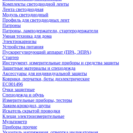
Комплекты светодиодной ленты
Лента светодиодная
Модуль светодиодный
Профиль для светодиодных лент
Патроны
Патроны, ламподержатели, стартеродержатели
Умная техника для дома
Электрокарнизы
Устройства питания
Пускорегулирующий аппарат (ПРА, ЭПРА)
Стартер
Инструмент, измерительные приборы и средства защиты
Защитные материалы и спецодежда
Аксессуары для индивидуальной защиты
Коврики, перчатки, боты диэлектрические
EC001496
Очки защитные
Спецодежда и обувь
Измерительные приборы, тестеры
Зажим-крокодил, щупы
Искатель скрытой проводки
Клещи электроизмерительные
Мультиметр
Приборы прочие
Указатель напряжения, отвертка индикаторная