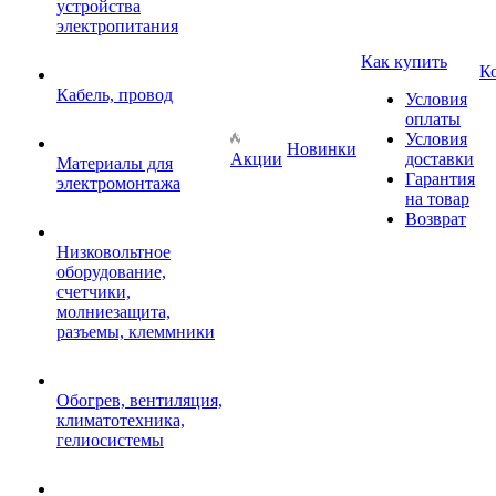
устройства
электропитания
Как купить
К
Кабель, провод
Условия
оплаты
Условия
Новинки
Акции
доставки
Материалы для
Гарантия
электромонтажа
на товар
Возврат
Низковольтное
оборудование,
счетчики,
молниезащита,
разъемы, клеммники
Обогрев, вентиляция,
климатотехника,
гелиосистемы