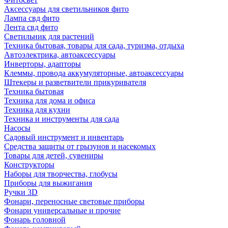
Аксессуары для светильников фито
Лампа свд фито
Лента свд фито
Светильник для растений
Техника бытовая, товары для сада, туризма, отдыха
Автоэлектрика, автоаксессуары
Инверторы, адапторы
Клеммы, провода аккумуляторные, автоаксессуары
Штекеры и разветвители прикуривателя
Техника бытовая
Техника для дома и офиса
Техника для кухни
Техника и инструменты для сада
Насосы
Садовый инструмент и инвентарь
Средства защиты от грызунов и насекомых
Товары для детей, сувениры
Конструкторы
Наборы для творчества, глобусы
Приборы для выжигания
Ручки 3D
Фонари, переносные световые приборы
Фонари универсальные и прочие
Фонарь головной