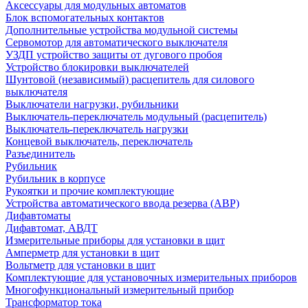
Аксессуары для модульных автоматов
Блок вспомогательных контактов
Дополнительные устройства модульной системы
Сервомотор для автоматического выключателя
УЗДП устройство защиты от дугового пробоя
Устройство блокировки выключателей
Шунтовой (независимый) расцепитель для силового
выключателя
Выключатели нагрузки, рубильники
Выключатель-переключатель модульный (расцепитель)
Выключатель-переключатель нагрузки
Концевой выключатель, переключатель
Разъединитель
Рубильник
Рубильник в корпусе
Рукоятки и прочие комплектующие
Устройства автоматического ввода резерва (АВР)
Дифавтоматы
Дифавтомат, АВДТ
Измерительные приборы для установки в щит
Амперметр для установки в щит
Вольтметр для установки в щит
Комплектующие для установочных измерительных приборов
Многофункциональный измерительный прибор
Трансформатор тока