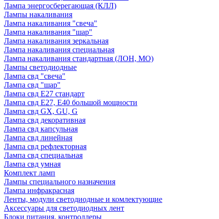
Лампа энергосберегающая (КЛЛ)
Лампы накаливания
Лампа накаливания "свеча"
Лампа накаливания "шар"
Лампа накаливания зеркальная
Лампа накаливания специальная
Лампа накаливания стандартная (ЛОН, МО)
Лампы светодиодные
Лампа свд "свеча"
Лампа свд "шар"
Лампа свд E27 стандарт
Лампа свд E27, Е40 большой мощности
Лампа свд GX, GU, G
Лампа свд декоративная
Лампа свд капсульная
Лампа свд линейная
Лампа свд рефлекторная
Лампа свд специальная
Лампа свд умная
Комплект ламп
Лампы специального назначения
Лампа инфракрасная
Ленты, модули светодиодные и комлектующие
Аксессуары для светодиодных лент
Блоки питания, контроллеры