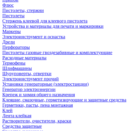
Флюс
Пистолеты, стержни
Пистолеты
Стержень клеевой для клеевого пистолета
Устройства и материалы для печати и маркировки
Маркеры
Электроинструмент и оснастка
Дрели
Перфораторы
Пистолеты газовые гвоздезабивные и комплектующие
Расходные материалы
Термофены
Шлифмашины
Шуруповерты, отвертки
Электроинструмент прочий
Установки генераторные (электростанции)
Генератор электроэнергии
Крепеж и химия общего назначения
Клеящие, смазочные, герметизирующие и защитные средства
Герметики, пасты, пена монтажная
Клей
Лента клейкая
Растворители, очистители, краски
Средства защитные