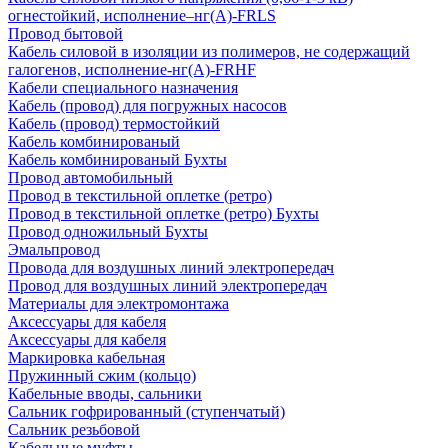
огнестойкий, исполнение–нг(А)-FRLS
Провод бытовой
Кабель силовой в изоляции из полимеров, не содержащий
галогенов, исполнение-нг(А)-FRHF
Кабели специального назначения
Кабель (провод) для погружных насосов
Кабель (провод) термостойкий
Кабель комбинированый
Кабель комбинированый Бухты
Провод автомобильный
Провод в текстильной оплетке (ретро)
Провод в текстильной оплетке (ретро) Бухты
Провод одножильный Бухты
Эмальпровод
Провода для воздушных линий электропередач
Провод для воздушных линий электропередач
Материалы для электромонтажа
Аксессуары для кабеля
Аксессуары для кабеля
Маркировка кабельная
Пружинный сжим (кольцо)
Кабельные вводы, сальники
Сальник гофрированный (ступенчатый)
Сальник резьбовой
Кабельные муфты