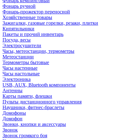
Фонарь кемпинговый
Фонарь ручной
Фонарь-прожектор переносной
Хозяйственные товары
Зажигалки, газовые горелки, резаки, плитки
Кипятильники
Пакеты и прочий инвентарь
Посуда, весы
Электросушители
Часы, метеостанции, термометры
Метеостанции
Термометры бытовые
Часы настенные
Часы настольные
Электроника
USB, AUX, Bluetooth компоненты
Антенны
Карты памяти, флешки
Пульты дистанционного управления
Наушники, фитнес-браслеты
Домофоны
Домофон
Звонки, кнопки и аксессуары
Звонок
Звонок громкого боя