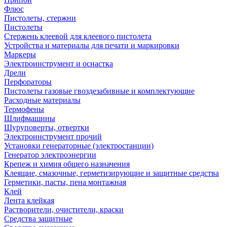
Флюс
Пистолеты, стержни
Пистолеты
Стержень клеевой для клеевого пистолета
Устройства и материалы для печати и маркировки
Маркеры
Электроинструмент и оснастка
Дрели
Перфораторы
Пистолеты газовые гвоздезабивные и комплектующие
Расходные материалы
Термофены
Шлифмашины
Шуруповерты, отвертки
Электроинструмент прочий
Установки генераторные (электростанции)
Генератор электроэнергии
Крепеж и химия общего назначения
Клеящие, смазочные, герметизирующие и защитные средства
Герметики, пасты, пена монтажная
Клей
Лента клейкая
Растворители, очистители, краски
Средства защитные