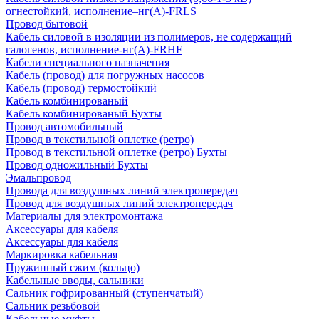
огнестойкий, исполнение–нг(А)-FRLS
Провод бытовой
Кабель силовой в изоляции из полимеров, не содержащий
галогенов, исполнение-нг(А)-FRHF
Кабели специального назначения
Кабель (провод) для погружных насосов
Кабель (провод) термостойкий
Кабель комбинированый
Кабель комбинированый Бухты
Провод автомобильный
Провод в текстильной оплетке (ретро)
Провод в текстильной оплетке (ретро) Бухты
Провод одножильный Бухты
Эмальпровод
Провода для воздушных линий электропередач
Провод для воздушных линий электропередач
Материалы для электромонтажа
Аксессуары для кабеля
Аксессуары для кабеля
Маркировка кабельная
Пружинный сжим (кольцо)
Кабельные вводы, сальники
Сальник гофрированный (ступенчатый)
Сальник резьбовой
Кабельные муфты