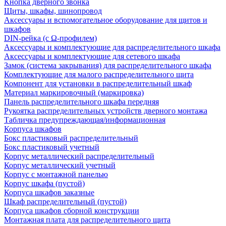
Кнопка дверного звонка
Щиты, шкафы, шинопровод
Аксессуары и вспомогательное оборудование для щитов и
шкафов
DIN-рейка (с Ω-профилем)
Аксессуары и комплектующие для распределительного шкафа
Аксессуары и комплектующие для сетевого шкафа
Замок (система закрывания) для распределительного шкафа
Комплектующие для малого распределительного щита
Компонент для установки в распределительный шкаф
Материал маркировочный (маркировка)
Панель распределительного шкафа передняя
Рукоятка распределительных устройств дверного монтажа
Табличка предупреждающая/информационная
Корпуса шкафов
Бокс пластиковый распределительный
Бокс пластиковый учетный
Корпус металлический распределительный
Корпус металлический учетный
Корпус с монтажной панелью
Корпус шкафа (пустой)
Корпуса шкафов заказные
Шкаф распределительный (пустой)
Корпуса шкафов сборной конструкции
Монтажная плата для распределительного щита