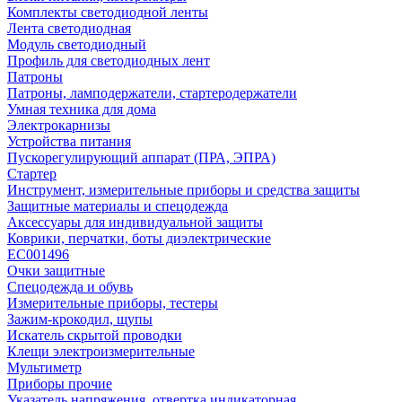
Комплекты светодиодной ленты
Лента светодиодная
Модуль светодиодный
Профиль для светодиодных лент
Патроны
Патроны, ламподержатели, стартеродержатели
Умная техника для дома
Электрокарнизы
Устройства питания
Пускорегулирующий аппарат (ПРА, ЭПРА)
Стартер
Инструмент, измерительные приборы и средства защиты
Защитные материалы и спецодежда
Аксессуары для индивидуальной защиты
Коврики, перчатки, боты диэлектрические
EC001496
Очки защитные
Спецодежда и обувь
Измерительные приборы, тестеры
Зажим-крокодил, щупы
Искатель скрытой проводки
Клещи электроизмерительные
Мультиметр
Приборы прочие
Указатель напряжения, отвертка индикаторная