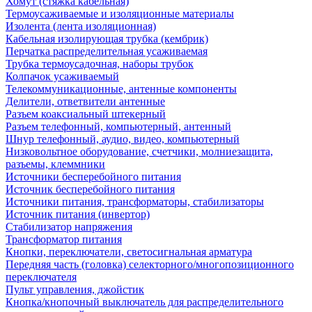
Хомут (стяжка кабельная)
Термоусаживаемые и изоляционные материалы
Изолента (лента изоляционная)
Кабельная изолирующая трубка (кембрик)
Перчатка распределительная усаживаемая
Трубка термоусадочная, наборы трубок
Колпачок усаживаемый
Телекоммуникационные, антенные компоненты
Делители, ответвители антенные
Разъем коаксиальный штекерный
Разъем телефонный, компьютерный, антенный
Шнур телефонный, аудио, видео, компьютерный
Низковольтное оборудование, счетчики, молниезащита,
разъемы, клеммники
Источники бесперебойного питания
Источник бесперебойного питания
Источники питания, трансформаторы, стабилизаторы
Источник питания (инвертор)
Стабилизатор напряжения
Трансформатор питания
Кнопки, переключатели, светосигнальная арматура
Передняя часть (головка) селекторного/многопозиционного
переключателя
Пульт управления, джойстик
Кнопка/кнопочный выключатель для распределительного