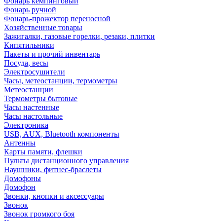
Фонарь кемпинговый
Фонарь ручной
Фонарь-прожектор переносной
Хозяйственные товары
Зажигалки, газовые горелки, резаки, плитки
Кипятильники
Пакеты и прочий инвентарь
Посуда, весы
Электросушители
Часы, метеостанции, термометры
Метеостанции
Термометры бытовые
Часы настенные
Часы настольные
Электроника
USB, AUX, Bluetooth компоненты
Антенны
Карты памяти, флешки
Пульты дистанционного управления
Наушники, фитнес-браслеты
Домофоны
Домофон
Звонки, кнопки и аксессуары
Звонок
Звонок громкого боя