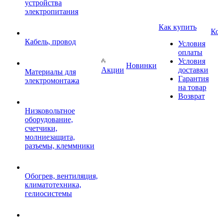
устройства
электропитания
Как купить
К
Кабель, провод
Условия
оплаты
Условия
Новинки
Акции
доставки
Материалы для
Гарантия
электромонтажа
на товар
Возврат
Низковольтное
оборудование,
счетчики,
молниезащита,
разъемы, клеммники
Обогрев, вентиляция,
климатотехника,
гелиосистемы