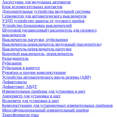
Аксессуары для модульных автоматов
Блок вспомогательных контактов
Дополнительные устройства модульной системы
Сервомотор для автоматического выключателя
УЗДП устройство защиты от дугового пробоя
Устройство блокировки выключателей
Шунтовой (независимый) расцепитель для силового
выключателя
Выключатели нагрузки, рубильники
Выключатель-переключатель модульный (расцепитель)
Выключатель-переключатель нагрузки
Концевой выключатель, переключатель
Разъединитель
Рубильник
Рубильник в корпусе
Рукоятки и прочие комплектующие
Устройства автоматического ввода резерва (АВР)
Дифавтоматы
Дифавтомат, АВДТ
Измерительные приборы для установки в щит
Амперметр для установки в щит
Вольтметр для установки в щит
Комплектующие для установочных измерительных приборов
Многофункциональный измерительный прибор
Трансформатор тока