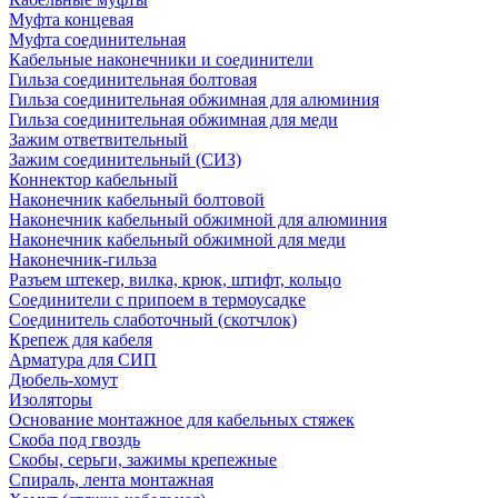
Муфта концевая
Муфта соединительная
Кабельные наконечники и соединители
Гильза соединительная болтовая
Гильза соединительная обжимная для алюминия
Гильза соединительная обжимная для меди
Зажим ответвительный
Зажим соединительный (СИЗ)
Коннектор кабельный
Наконечник кабельный болтовой
Наконечник кабельный обжимной для алюминия
Наконечник кабельный обжимной для меди
Наконечник-гильза
Разъем штекер, вилка, крюк, штифт, кольцо
Соединители с припоем в термоусадке
Соединитель слаботочный (скотчлок)
Крепеж для кабеля
Арматура для СИП
Дюбель-хомут
Изоляторы
Основание монтажное для кабельных стяжек
Скоба под гвоздь
Скобы, серьги, зажимы крепежные
Спираль, лента монтажная