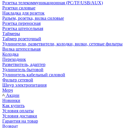
Розетка телекоммуникационная (PC/TF/USB/AUX)
Розетки силовые
Накладка для розеток
Разъем, розетка, вилка силовые
Розетка переносная
Розетка штепсельная
Таймеры
Таймер розеточный
Удлинители, разветвители, колодки, вилки, сетевые фильтры
Вилка штепсельная
Колодка
Переходник
Разветвитель, адаптер
Удлинитель бытовой
Удлинитель кабельный силовой
Фильтр сетевой
Шнур электропитания
Мерч
Акции
Новинки
Как купить
Условия оплаты
Условия доставки
Гарантия на товар
Возврат