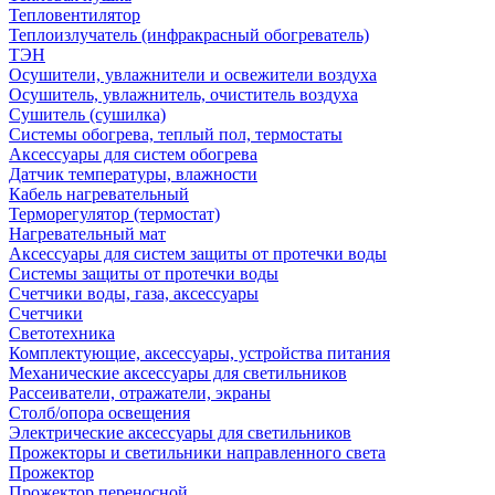
Тепловентилятор
Теплоизлучатель (инфракрасный обогреватель)
ТЭН
Осушители, увлажнители и освежители воздуха
Осушитель, увлажнитель, очиститель воздуха
Сушитель (сушилка)
Системы обогрева, теплый пол, термостаты
Аксессуары для систем обогрева
Датчик температуры, влажности
Кабель нагревательный
Терморегулятор (термостат)
Нагревательный мат
Аксессуары для систем защиты от протечки воды
Системы защиты от протечки воды
Счетчики воды, газа, аксессуары
Счетчики
Светотехника
Комплектующие, аксессуары, устройства питания
Механические аксессуары для светильников
Рассеиватели, отражатели, экраны
Столб/опора освещения
Электрические аксессуары для светильников
Прожекторы и светильники направленного света
Прожектор
Прожектор переносной