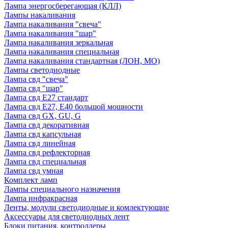
Лампа энергосберегающая (КЛЛ)
Лампы накаливания
Лампа накаливания "свеча"
Лампа накаливания "шар"
Лампа накаливания зеркальная
Лампа накаливания специальная
Лампа накаливания стандартная (ЛОН, МО)
Лампы светодиодные
Лампа свд "свеча"
Лампа свд "шар"
Лампа свд E27 стандарт
Лампа свд E27, Е40 большой мощности
Лампа свд GX, GU, G
Лампа свд декоративная
Лампа свд капсульная
Лампа свд линейная
Лампа свд рефлекторная
Лампа свд специальная
Лампа свд умная
Комплект ламп
Лампы специального назначения
Лампа инфракрасная
Ленты, модули светодиодные и комлектующие
Аксессуары для светодиодных лент
Блоки питания, контроллеры