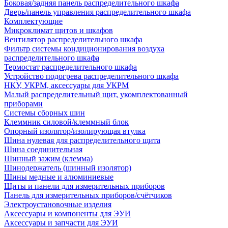
Боковая/задняя панель распределительного шкафа
Дверь/панель управления распределительного шкафа
Комплектующие
Микроклимат щитов и шкафов
Вентилятор распределительного шкафа
Фильтр системы кондиционирования воздуха
распределительного шкафа
Термостат распределительного шкафа
Устройство подогрева распределительного шкафа
НКУ, УКРМ, аксессуары для УКРМ
Малый распределительный щит, укомплектованный
приборами
Системы сборных шин
Клеммник силовой/клеммный блок
Опорный изолятор/изолирующая втулка
Шина нулевая для распределительного щита
Шина соединительная
Шинный зажим (клемма)
Шинодержатель (шинный изолятор)
Шины медные и алюминиевые
Щиты и панели для измерительных приборов
Панель для измерительных приборов/счётчиков
Электроустановочные изделия
Аксессуары и компоненты для ЭУИ
Аксессуары и запчасти для ЭУИ