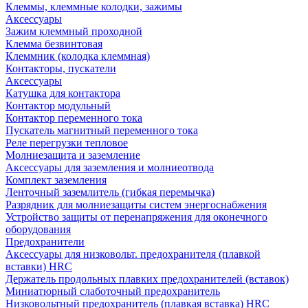
Клеммы, клеммные колодки, зажимы
Аксессуары
Зажим клеммный проходной
Клемма безвинтовая
Клеммник (колодка клеммная)
Контакторы, пускатели
Аксессуары
Катушка для контактора
Контактор модульный
Контактор переменного тока
Пускатель магнитный переменного тока
Реле перегрузки тепловое
Молниезащита и заземление
Аксессуары для заземления и молниеотвода
Комплект заземления
Ленточный заземлитель (гибкая перемычка)
Разрядник для молниезащиты систем энергоснабжения
Устройство защиты от перенапряжения для оконечного
оборудования
Предохранители
Аксессуары для низковольт. предохранителя (плавкой
вставки) HRC
Держатель продольных плавких предохранителей (вставок)
Миниатюрный слаботочный предохранитель
Низковольтный предохранитель (плавкая вставка) HRC