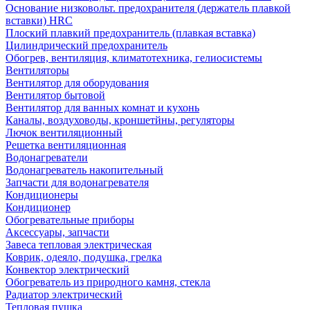
Основание низковольт. предохранителя (держатель плавкой
вставки) HRC
Плоский плавкий предохранитель (плавкая вставка)
Цилиндрический предохранитель
Обогрев, вентиляция, климатотехника, гелиосистемы
Вентиляторы
Вентилятор для оборудования
Вентилятор бытовой
Вентилятор для ванных комнат и кухонь
Каналы, воздуховоды, кроншетйны, регуляторы
Лючок вентиляционный
Решетка вентиляционная
Водонагреватели
Водонагреватель накопительный
Запчасти для водонагревателя
Кондиционеры
Кондиционер
Обогревательные приборы
Аксессуары, запчасти
Завеса тепловая электрическая
Коврик, одеяло, подушка, грелка
Конвектор электрический
Обогреватель из природного камня, стекла
Радиатор электрический
Тепловая пушка