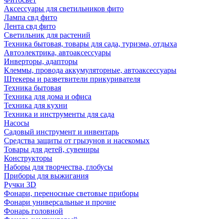
Аксессуары для светильников фито
Лампа свд фито
Лента свд фито
Светильник для растений
Техника бытовая, товары для сада, туризма, отдыха
Автоэлектрика, автоаксессуары
Инверторы, адапторы
Клеммы, провода аккумуляторные, автоаксессуары
Штекеры и разветвители прикуривателя
Техника бытовая
Техника для дома и офиса
Техника для кухни
Техника и инструменты для сада
Насосы
Садовый инструмент и инвентарь
Средства защиты от грызунов и насекомых
Товары для детей, сувениры
Конструкторы
Наборы для творчества, глобусы
Приборы для выжигания
Ручки 3D
Фонари, переносные световые приборы
Фонари универсальные и прочие
Фонарь головной