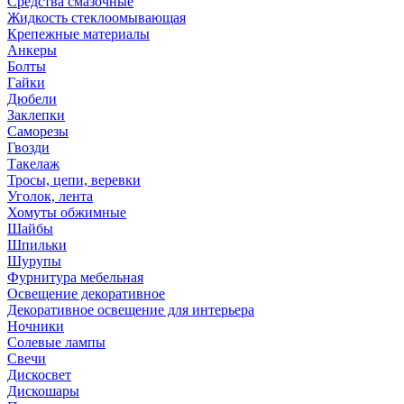
Средства смазочные
Жидкость стеклоомывающая
Крепежные материалы
Анкеры
Болты
Гайки
Дюбели
Заклепки
Саморезы
Гвозди
Такелаж
Тросы, цепи, веревки
Уголок, лента
Хомуты обжимные
Шайбы
Шпильки
Шурупы
Фурнитура мебельная
Освещение декоративное
Декоративное освещение для интерьера
Ночники
Солевые лампы
Свечи
Дискосвет
Дискошары