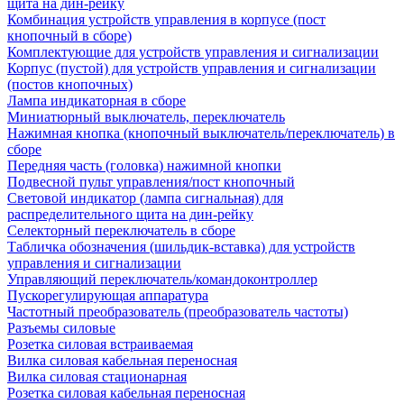
щита на дин-рейку
Комбинация устройств управления в корпусе (пост
кнопочный в сборе)
Комплектующие для устройств управления и сигнализации
Корпус (пустой) для устройств управления и сигнализации
(постов кнопочных)
Лампа индикаторная в сборе
Миниатюрный выключатель, переключатель
Нажимная кнопка (кнопочный выключатель/переключатель) в
сборе
Передняя часть (головка) нажимной кнопки
Подвесной пульт управления/пост кнопочный
Световой индикатор (лампа сигнальная) для
распределительного щита на дин-рейку
Селекторный переключатель в сборе
Табличка обозначения (шильдик-вставка) для устройств
управления и сигнализации
Управляющий переключатель/командоконтроллер
Пускорегулирующая аппаратура
Частотный преобразователь (преобразователь частоты)
Разъемы силовые
Розетка силовая встраиваемая
Вилка силовая кабельная переносная
Вилка силовая стационарная
Розетка силовая кабельная переносная