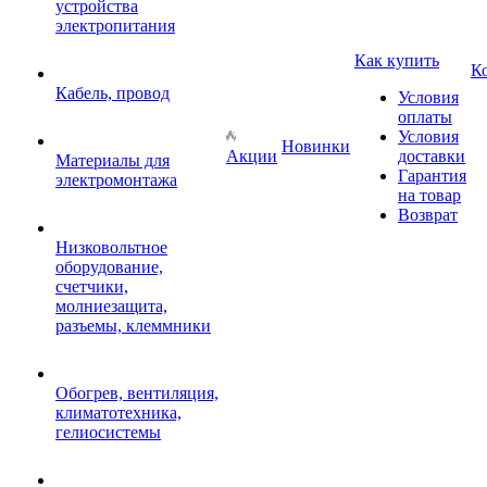
устройства
электропитания
Как купить
К
Кабель, провод
Условия
оплаты
Условия
Новинки
Акции
доставки
Материалы для
Гарантия
электромонтажа
на товар
Возврат
Низковольтное
оборудование,
счетчики,
молниезащита,
разъемы, клеммники
Обогрев, вентиляция,
климатотехника,
гелиосистемы