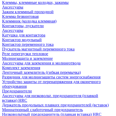
Клеммы, клеммные колодки, зажимы
Аксессуары
Зажим клеммный проходной
Клемма безвинтовая
Клеммник (колодка клеммная)
Контакторы, пускатели
Аксессуары
Катушка для контактора
Контактор модульный
Контактор переменного тока
Пускатель магнитный переменного тока
Реле перегрузки тепловое
Молниезащита и заземление
Аксессуары для заземления и молниеотвода
Комплект заземления
Ленточный заземлитель (гибкая перемычка)
Разрядник для молниезащиты систем энергоснабжения
Устройство защиты от перенапряжения для оконечного
оборудования
Предохранители
Аксессуары для низковольт. предохранителя (плавкой
вставки) HRC
Держатель продольных плавких предохранителей (вставок)
Миниатюрный слаботочный предохранитель
Низковольтный предохранитель (плавкая вставка) HRC