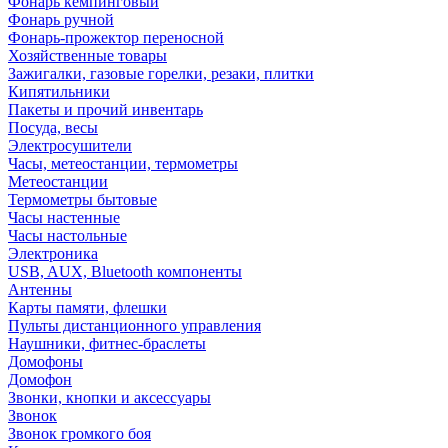
Фонарь кемпинговый
Фонарь ручной
Фонарь-прожектор переносной
Хозяйственные товары
Зажигалки, газовые горелки, резаки, плитки
Кипятильники
Пакеты и прочий инвентарь
Посуда, весы
Электросушители
Часы, метеостанции, термометры
Метеостанции
Термометры бытовые
Часы настенные
Часы настольные
Электроника
USB, AUX, Bluetooth компоненты
Антенны
Карты памяти, флешки
Пульты дистанционного управления
Наушники, фитнес-браслеты
Домофоны
Домофон
Звонки, кнопки и аксессуары
Звонок
Звонок громкого боя