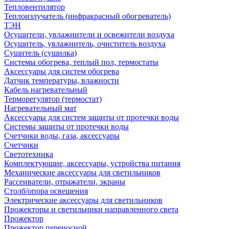
Тепловентилятор
Теплоизлучатель (инфракрасный обогреватель)
ТЭН
Осушители, увлажнители и освежители воздуха
Осушитель, увлажнитель, очиститель воздуха
Сушитель (сушилка)
Системы обогрева, теплый пол, термостаты
Аксессуары для систем обогрева
Датчик температуры, влажности
Кабель нагревательный
Терморегулятор (термостат)
Нагревательный мат
Аксессуары для систем защиты от протечки воды
Системы защиты от протечки воды
Счетчики воды, газа, аксессуары
Счетчики
Светотехника
Комплектующие, аксессуары, устройства питания
Механические аксессуары для светильников
Рассеиватели, отражатели, экраны
Столб/опора освещения
Электрические аксессуары для светильников
Прожекторы и светильники направленного света
Прожектор
Прожектор переносной