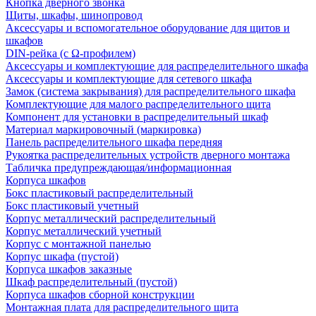
Кнопка дверного звонка
Щиты, шкафы, шинопровод
Аксессуары и вспомогательное оборудование для щитов и
шкафов
DIN-рейка (с Ω-профилем)
Аксессуары и комплектующие для распределительного шкафа
Аксессуары и комплектующие для сетевого шкафа
Замок (система закрывания) для распределительного шкафа
Комплектующие для малого распределительного щита
Компонент для установки в распределительный шкаф
Материал маркировочный (маркировка)
Панель распределительного шкафа передняя
Рукоятка распределительных устройств дверного монтажа
Табличка предупреждающая/информационная
Корпуса шкафов
Бокс пластиковый распределительный
Бокс пластиковый учетный
Корпус металлический распределительный
Корпус металлический учетный
Корпус с монтажной панелью
Корпус шкафа (пустой)
Корпуса шкафов заказные
Шкаф распределительный (пустой)
Корпуса шкафов сборной конструкции
Монтажная плата для распределительного щита