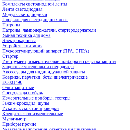
Комплекты светодиодной ленты
Лента светодиодная
Модуль светодиодный
Профиль для светодиодных лент
Патроны
Патроны, ламподержатели, стартеродержатели
Умная техника для дома
Электрокарнизы
Устройства питания
Пускорегулирующий аппарат (ПРА, ЭПРА)
Стартер
Инструмент, измерительные приборы и средства защиты
Защитные материалы и спецодежда
Аксессуары для индивидуальной защиты
Коврики, перчатки, боты диэлектрические
EC001496
Очки защитные
Спецодежда и обувь
Измерительные приборы, тестеры
Зажим-крокодил, щупы
Искатель скрытой проводки
Клещи электроизмерительные
Мультиметр
Приборы прочие
Указатель напряжения, отвертка индикаторная