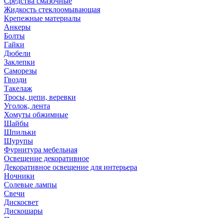
Средства смазочные
Жидкость стеклоомывающая
Крепежные материалы
Анкеры
Болты
Гайки
Дюбели
Заклепки
Саморезы
Гвозди
Такелаж
Тросы, цепи, веревки
Уголок, лента
Хомуты обжимные
Шайбы
Шпильки
Шурупы
Фурнитура мебельная
Освещение декоративное
Декоративное освещение для интерьера
Ночники
Солевые лампы
Свечи
Дискосвет
Дискошары