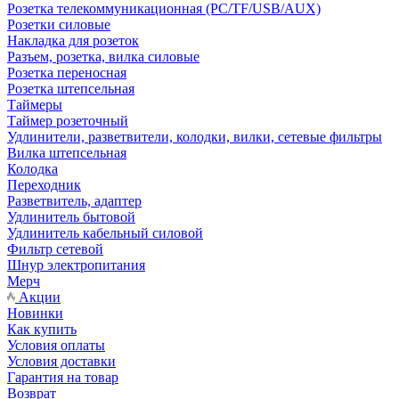
Розетка телекоммуникационная (PC/TF/USB/AUX)
Розетки силовые
Накладка для розеток
Разъем, розетка, вилка силовые
Розетка переносная
Розетка штепсельная
Таймеры
Таймер розеточный
Удлинители, разветвители, колодки, вилки, сетевые фильтры
Вилка штепсельная
Колодка
Переходник
Разветвитель, адаптер
Удлинитель бытовой
Удлинитель кабельный силовой
Фильтр сетевой
Шнур электропитания
Мерч
Акции
Новинки
Как купить
Условия оплаты
Условия доставки
Гарантия на товар
Возврат