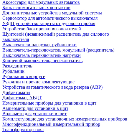
Аксессуары для модульных автоматов
Блок вспомогательных контактов
Дополнительные устройства модульной системы
Сервомотор для автоматического выключателя
УЗДП устройство защиты от дугового пробоя
Устройство блокировки выключателей
Шунтовой (независимый) расцепитель для силового
выключателя
Выключатели нагрузки, рубильники
Выключатель-переключатель модульный (расцепитель)
Выключатель-переключатель нагрузки
Концевой выключатель, переключатель
Разъединитель
Рубильник
Рубильник в корпусе
Рукоятки и прочие комплектующие
Устройства автоматического ввода резерва (АВР)
Дифавтоматы
Дифавтомат, АВДТ
Измерительные приборы для установки в щит
Амперметр для установки в щит
Вольтметр для установки в щит
Комплектующие для установочных измерительных приборов
Многофункциональный измерительный прибор
Трансформатор тока