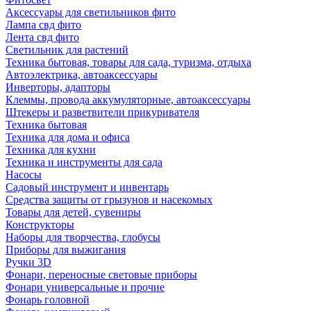
Аксессуары для светильников фито
Лампа свд фито
Лента свд фито
Светильник для растений
Техника бытовая, товары для сада, туризма, отдыха
Автоэлектрика, автоаксессуары
Инверторы, адапторы
Клеммы, провода аккумуляторные, автоаксессуары
Штекеры и разветвители прикуривателя
Техника бытовая
Техника для дома и офиса
Техника для кухни
Техника и инструменты для сада
Насосы
Садовый инструмент и инвентарь
Средства защиты от грызунов и насекомых
Товары для детей, сувениры
Конструкторы
Наборы для творчества, глобусы
Приборы для выжигания
Ручки 3D
Фонари, переносные световые приборы
Фонари универсальные и прочие
Фонарь головной