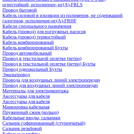
огнестойкий, исполнение–нг(А)-FRLS
Провод бытовой
Кабель силовой в изоляции из полимеров, не содержащий
галогенов, исполнение-нг(А)-FRHF
Кабели специального назначения
Кабель (провод) для погружных насосов
Кабель (провод) термостойкий
Кабель комбинированый
Кабель комбинированый Бухты
Провод автомобильный
Провод в текстильной оплетке (ретро)
Провод в текстильной оплетке (ретро) Бухты
Провод одножильный Бухты
Эмальпровод
Провода для воздушных линий электропередач
Провод для воздушных линий электропередач
Материалы для электромонтажа
Аксессуары для кабеля
Аксессуары для кабеля
Маркировка кабельная
Пружинный сжим (кольцо)
Кабельные вводы, сальники
Сальник гофрированный (ступенчатый)
Сальник резьбовой
Кабельные муфты