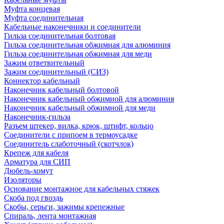
Муфта концевая
Муфта соединительная
Кабельные наконечники и соединители
Гильза соединительная болтовая
Гильза соединительная обжимная для алюминия
Гильза соединительная обжимная для меди
Зажим ответвительный
Зажим соединительный (СИЗ)
Коннектор кабельный
Наконечник кабельный болтовой
Наконечник кабельный обжимной для алюминия
Наконечник кабельный обжимной для меди
Наконечник-гильза
Разъем штекер, вилка, крюк, штифт, кольцо
Соединители с припоем в термоусадке
Соединитель слаботочный (скотчлок)
Крепеж для кабеля
Арматура для СИП
Дюбель-хомут
Изоляторы
Основание монтажное для кабельных стяжек
Скоба под гвоздь
Скобы, серьги, зажимы крепежные
Спираль, лента монтажная