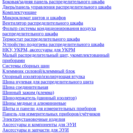
Боковая/задняя панель распределительного шкафа
Дверь/панель управления распределительного шкафа
Комплектующие
Микроклимат щитов и шкафов
Вентилятор распределительного шкафа
Фильтр системы кондиционирования воздуха
распределительного шкафа
Термостат распределительного шкафа
Устройство подогрева распределительного шкафа
НКУ, УКРМ, аксессуары для УКРМ
Малый распределительный щит, укомплектованный
приборами
Системы сборных шин
Клеммник силовой/клеммный блок
Опорный изолятор/изолирующая втулка
Шина нулевая для распределительного щита
Шина соединительная
Шинный зажим (клемма)
Шинодержатель (шинный изолятор)
Шины медные и алюминиевые
Щиты и панели для измерительных приборов
Панель для измерительных приборов/счётчиков
Электроустановочные изделия
Аксессуары и компоненты для ЭУИ
Аксессуары и запчасти для ЭУИ