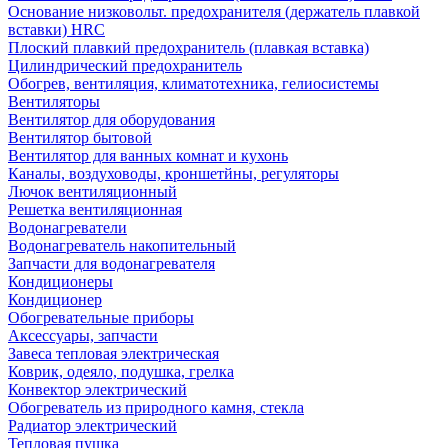
Основание низковольт. предохранителя (держатель плавкой
вставки) HRC
Плоский плавкий предохранитель (плавкая вставка)
Цилиндрический предохранитель
Обогрев, вентиляция, климатотехника, гелиосистемы
Вентиляторы
Вентилятор для оборудования
Вентилятор бытовой
Вентилятор для ванных комнат и кухонь
Каналы, воздуховоды, кроншетйны, регуляторы
Лючок вентиляционный
Решетка вентиляционная
Водонагреватели
Водонагреватель накопительный
Запчасти для водонагревателя
Кондиционеры
Кондиционер
Обогревательные приборы
Аксессуары, запчасти
Завеса тепловая электрическая
Коврик, одеяло, подушка, грелка
Конвектор электрический
Обогреватель из природного камня, стекла
Радиатор электрический
Тепловая пушка