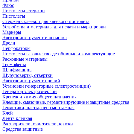
Флюс
Пистолеты, стержни
Пистолеты
Стержень клеевой для клеевого пистолета
Устройства и материалы для печати и маркировки
Маркеры
Электроинструмент и оснастка
Дрели
Перфораторы
Пистолеты газовые гвоздезабивные и комплектующие
Расходные материалы
Термофены
Шлифмашины
Шуруповерты, отвертки
Электроинструмент прочий
Установки генераторные (электростанции)
Генератор электроэнергии
Крепеж и химия общего назначения
Клеящие, смазочные, герметизирующие и защитные средства
Герметики, пасты, пена монтажная
Клей
Лента клейкая
Растворители, очистители, краски
Средства защитные