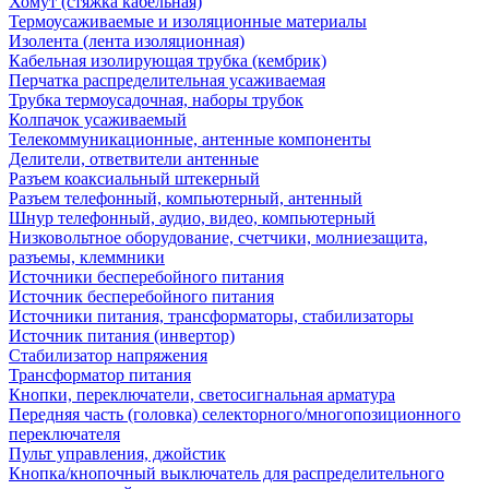
Хомут (стяжка кабельная)
Термоусаживаемые и изоляционные материалы
Изолента (лента изоляционная)
Кабельная изолирующая трубка (кембрик)
Перчатка распределительная усаживаемая
Трубка термоусадочная, наборы трубок
Колпачок усаживаемый
Телекоммуникационные, антенные компоненты
Делители, ответвители антенные
Разъем коаксиальный штекерный
Разъем телефонный, компьютерный, антенный
Шнур телефонный, аудио, видео, компьютерный
Низковольтное оборудование, счетчики, молниезащита,
разъемы, клеммники
Источники бесперебойного питания
Источник бесперебойного питания
Источники питания, трансформаторы, стабилизаторы
Источник питания (инвертор)
Стабилизатор напряжения
Трансформатор питания
Кнопки, переключатели, светосигнальная арматура
Передняя часть (головка) селекторного/многопозиционного
переключателя
Пульт управления, джойстик
Кнопка/кнопочный выключатель для распределительного