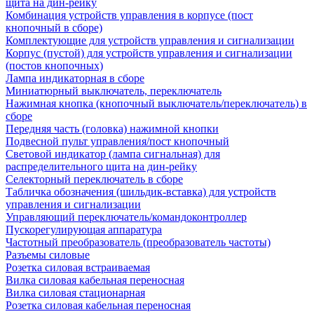
щита на дин-рейку
Комбинация устройств управления в корпусе (пост
кнопочный в сборе)
Комплектующие для устройств управления и сигнализации
Корпус (пустой) для устройств управления и сигнализации
(постов кнопочных)
Лампа индикаторная в сборе
Миниатюрный выключатель, переключатель
Нажимная кнопка (кнопочный выключатель/переключатель) в
сборе
Передняя часть (головка) нажимной кнопки
Подвесной пульт управления/пост кнопочный
Световой индикатор (лампа сигнальная) для
распределительного щита на дин-рейку
Селекторный переключатель в сборе
Табличка обозначения (шильдик-вставка) для устройств
управления и сигнализации
Управляющий переключатель/командоконтроллер
Пускорегулирующая аппаратура
Частотный преобразователь (преобразователь частоты)
Разъемы силовые
Розетка силовая встраиваемая
Вилка силовая кабельная переносная
Вилка силовая стационарная
Розетка силовая кабельная переносная