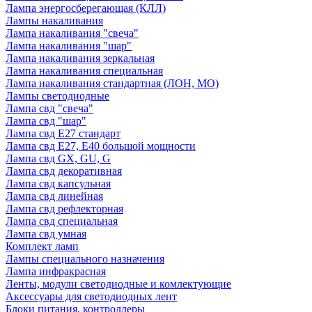
Лампа энергосберегающая (КЛЛ)
Лампы накаливания
Лампа накаливания "свеча"
Лампа накаливания "шар"
Лампа накаливания зеркальная
Лампа накаливания специальная
Лампа накаливания стандартная (ЛОН, МО)
Лампы светодиодные
Лампа свд "свеча"
Лампа свд "шар"
Лампа свд E27 стандарт
Лампа свд E27, Е40 большой мощности
Лампа свд GX, GU, G
Лампа свд декоративная
Лампа свд капсульная
Лампа свд линейная
Лампа свд рефлекторная
Лампа свд специальная
Лампа свд умная
Комплект ламп
Лампы специального назначения
Лампа инфракрасная
Ленты, модули светодиодные и комлектующие
Аксессуары для светодиодных лент
Блоки питания, контроллеры