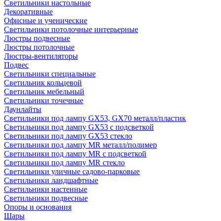
Светильники настольные
Декоративные
Офисные и ученические
Светильники потолочные интерьерные
Люстры подвесные
Люстры потолочные
Люстры-вентиляторы
Подвес
Светильники специальные
Светильник кольцевой
Светильник мебельный
Светильники точечные
Даунлайты
Светильники под лампу GX53, GX70 металл/пластик
Светильники под лампу GX53 с подсветкой
Светильники под лампу GX53 стекло
Светильники под лампу MR металл/полимер
Светильники под лампу MR с подсветкой
Светильники под лампу MR стекло
Светильники уличные садово-парковые
Светильники ландшафтные
Светильники настенные
Светильники подвесные
Опоры и основания
Шары