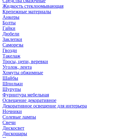
Средства смазочные
Жидкость стеклоомывающая
Крепежные материалы
Анкеры
Болты
Гайки
Дюбели
Заклепки
Саморезы
Гвозди
Такелаж
Тросы, цепи, веревки
Уголок, лента
Хомуты обжимные
Шайбы
Шпильки
Шурупы
Фурнитура мебельная
Освещение декоративное
Декоративное освещение для интерьера
Ночники
Солевые лампы
Свечи
Дискосвет
Дискошары