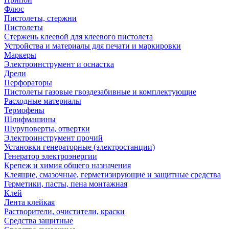
Флюс
Пистолеты, стержни
Пистолеты
Стержень клеевой для клеевого пистолета
Устройства и материалы для печати и маркировки
Маркеры
Электроинструмент и оснастка
Дрели
Перфораторы
Пистолеты газовые гвоздезабивные и комплектующие
Расходные материалы
Термофены
Шлифмашины
Шуруповерты, отвертки
Электроинструмент прочий
Установки генераторные (электростанции)
Генератор электроэнергии
Крепеж и химия общего назначения
Клеящие, смазочные, герметизирующие и защитные средства
Герметики, пасты, пена монтажная
Клей
Лента клейкая
Растворители, очистители, краски
Средства защитные