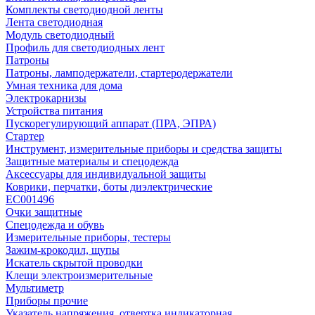
Комплекты светодиодной ленты
Лента светодиодная
Модуль светодиодный
Профиль для светодиодных лент
Патроны
Патроны, ламподержатели, стартеродержатели
Умная техника для дома
Электрокарнизы
Устройства питания
Пускорегулирующий аппарат (ПРА, ЭПРА)
Стартер
Инструмент, измерительные приборы и средства защиты
Защитные материалы и спецодежда
Аксессуары для индивидуальной защиты
Коврики, перчатки, боты диэлектрические
EC001496
Очки защитные
Спецодежда и обувь
Измерительные приборы, тестеры
Зажим-крокодил, щупы
Искатель скрытой проводки
Клещи электроизмерительные
Мультиметр
Приборы прочие
Указатель напряжения, отвертка индикаторная