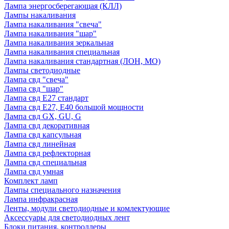
Лампа энергосберегающая (КЛЛ)
Лампы накаливания
Лампа накаливания "свеча"
Лампа накаливания "шар"
Лампа накаливания зеркальная
Лампа накаливания специальная
Лампа накаливания стандартная (ЛОН, МО)
Лампы светодиодные
Лампа свд "свеча"
Лампа свд "шар"
Лампа свд E27 стандарт
Лампа свд E27, Е40 большой мощности
Лампа свд GX, GU, G
Лампа свд декоративная
Лампа свд капсульная
Лампа свд линейная
Лампа свд рефлекторная
Лампа свд специальная
Лампа свд умная
Комплект ламп
Лампы специального назначения
Лампа инфракрасная
Ленты, модули светодиодные и комлектующие
Аксессуары для светодиодных лент
Блоки питания, контроллеры