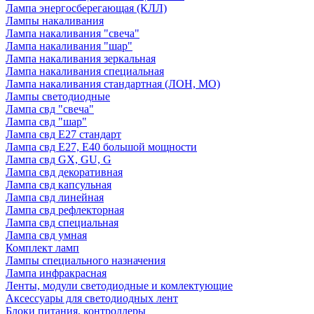
Лампа энергосберегающая (КЛЛ)
Лампы накаливания
Лампа накаливания "свеча"
Лампа накаливания "шар"
Лампа накаливания зеркальная
Лампа накаливания специальная
Лампа накаливания стандартная (ЛОН, МО)
Лампы светодиодные
Лампа свд "свеча"
Лампа свд "шар"
Лампа свд E27 стандарт
Лампа свд E27, Е40 большой мощности
Лампа свд GX, GU, G
Лампа свд декоративная
Лампа свд капсульная
Лампа свд линейная
Лампа свд рефлекторная
Лампа свд специальная
Лампа свд умная
Комплект ламп
Лампы специального назначения
Лампа инфракрасная
Ленты, модули светодиодные и комлектующие
Аксессуары для светодиодных лент
Блоки питания, контроллеры