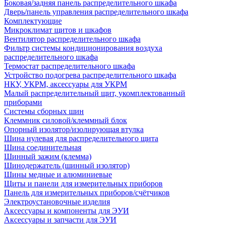
Боковая/задняя панель распределительного шкафа
Дверь/панель управления распределительного шкафа
Комплектующие
Микроклимат щитов и шкафов
Вентилятор распределительного шкафа
Фильтр системы кондиционирования воздуха
распределительного шкафа
Термостат распределительного шкафа
Устройство подогрева распределительного шкафа
НКУ, УКРМ, аксессуары для УКРМ
Малый распределительный щит, укомплектованный
приборами
Системы сборных шин
Клеммник силовой/клеммный блок
Опорный изолятор/изолирующая втулка
Шина нулевая для распределительного щита
Шина соединительная
Шинный зажим (клемма)
Шинодержатель (шинный изолятор)
Шины медные и алюминиевые
Щиты и панели для измерительных приборов
Панель для измерительных приборов/счётчиков
Электроустановочные изделия
Аксессуары и компоненты для ЭУИ
Аксессуары и запчасти для ЭУИ