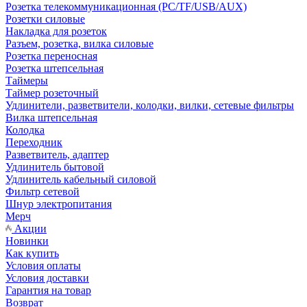
Розетка телекоммуникационная (PC/TF/USB/AUX)
Розетки силовые
Накладка для розеток
Разъем, розетка, вилка силовые
Розетка переносная
Розетка штепсельная
Таймеры
Таймер розеточный
Удлинители, разветвители, колодки, вилки, сетевые фильтры
Вилка штепсельная
Колодка
Переходник
Разветвитель, адаптер
Удлинитель бытовой
Удлинитель кабельный силовой
Фильтр сетевой
Шнур электропитания
Мерч
Акции
Новинки
Как купить
Условия оплаты
Условия доставки
Гарантия на товар
Возврат