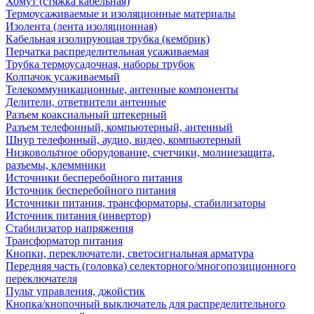
Хомут (стяжка кабельная)
Термоусаживаемые и изоляционные материалы
Изолента (лента изоляционная)
Кабельная изолирующая трубка (кембрик)
Перчатка распределительная усаживаемая
Трубка термоусадочная, наборы трубок
Колпачок усаживаемый
Телекоммуникационные, антенные компоненты
Делители, ответвители антенные
Разъем коаксиальный штекерный
Разъем телефонный, компьютерный, антенный
Шнур телефонный, аудио, видео, компьютерный
Низковольтное оборудование, счетчики, молниезащита,
разъемы, клеммники
Источники бесперебойного питания
Источник бесперебойного питания
Источники питания, трансформаторы, стабилизаторы
Источник питания (инвертор)
Стабилизатор напряжения
Трансформатор питания
Кнопки, переключатели, светосигнальная арматура
Передняя часть (головка) селекторного/многопозиционного
переключателя
Пульт управления, джойстик
Кнопка/кнопочный выключатель для распределительного