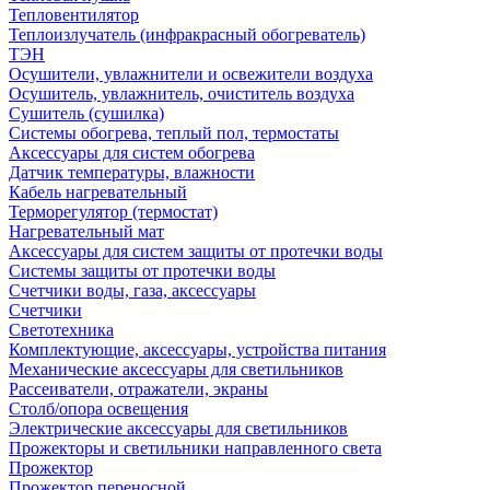
Тепловентилятор
Теплоизлучатель (инфракрасный обогреватель)
ТЭН
Осушители, увлажнители и освежители воздуха
Осушитель, увлажнитель, очиститель воздуха
Сушитель (сушилка)
Системы обогрева, теплый пол, термостаты
Аксессуары для систем обогрева
Датчик температуры, влажности
Кабель нагревательный
Терморегулятор (термостат)
Нагревательный мат
Аксессуары для систем защиты от протечки воды
Системы защиты от протечки воды
Счетчики воды, газа, аксессуары
Счетчики
Светотехника
Комплектующие, аксессуары, устройства питания
Механические аксессуары для светильников
Рассеиватели, отражатели, экраны
Столб/опора освещения
Электрические аксессуары для светильников
Прожекторы и светильники направленного света
Прожектор
Прожектор переносной