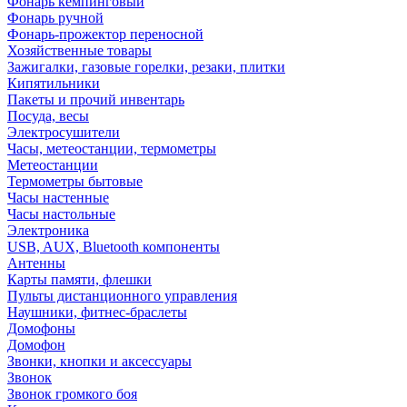
Фонарь кемпинговый
Фонарь ручной
Фонарь-прожектор переносной
Хозяйственные товары
Зажигалки, газовые горелки, резаки, плитки
Кипятильники
Пакеты и прочий инвентарь
Посуда, весы
Электросушители
Часы, метеостанции, термометры
Метеостанции
Термометры бытовые
Часы настенные
Часы настольные
Электроника
USB, AUX, Bluetooth компоненты
Антенны
Карты памяти, флешки
Пульты дистанционного управления
Наушники, фитнес-браслеты
Домофоны
Домофон
Звонки, кнопки и аксессуары
Звонок
Звонок громкого боя