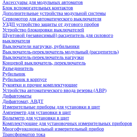
Аксессуары для модульных автоматов
Блок вспомогательных контактов
Дополнительные устройства модульной системы
Сервомотор для автоматического выключателя
УЗДП устройство защиты от дугового пробоя
Устройство блокировки выключателей
Шунтовой (независимый) расцепитель для силового
выключателя
Выключатели нагрузки, рубильники
Выключатель-переключатель модульный (расцепитель)
Выключатель-переключатель нагрузки
Концевой выключатель, переключатель
Разъединитель
Рубильник
Рубильник в корпусе
Рукоятки и прочие комплектующие
Устройства автоматического ввода резерва (АВР)
Дифавтоматы
Дифавтомат, АВДТ
Измерительные приборы для установки в щит
Амперметр для установки в щит
Вольтметр для установки в щит
Комплектующие для установочных измерительных приборов
Многофункциональный измерительный прибор
Трансформатор тока