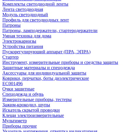
Комплекты светодиодной ленты
Лента светодиодная
Модуль светодиодный
Профиль для светодиодных лент
Патроны
Патроны, ламподержатели, стартеродержатели
Умная техника для дома
Электрокарнизы
Устройства питания
Пускорегулирующий аппарат (ПРА, ЭПРА)
Стартер
Инструмент, измерительные приборы и средства защиты
Защитные материалы и спецодежда
Аксессуары для индивидуальной защиты
Коврики, перчатки, боты диэлектрические
EC001496
Очки защитные
Спецодежда и обувь
Измерительные приборы, тестеры
Зажим-крокодил, щупы
Искатель скрытой проводки
Клещи электроизмерительные
Мультиметр
Приборы прочие
Указатель напряжения, отвертка индикаторная