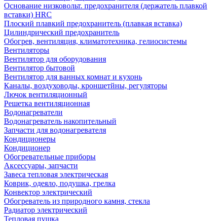
Основание низковольт. предохранителя (держатель плавкой
вставки) HRC
Плоский плавкий предохранитель (плавкая вставка)
Цилиндрический предохранитель
Обогрев, вентиляция, климатотехника, гелиосистемы
Вентиляторы
Вентилятор для оборудования
Вентилятор бытовой
Вентилятор для ванных комнат и кухонь
Каналы, воздуховоды, кроншетйны, регуляторы
Лючок вентиляционный
Решетка вентиляционная
Водонагреватели
Водонагреватель накопительный
Запчасти для водонагревателя
Кондиционеры
Кондиционер
Обогревательные приборы
Аксессуары, запчасти
Завеса тепловая электрическая
Коврик, одеяло, подушка, грелка
Конвектор электрический
Обогреватель из природного камня, стекла
Радиатор электрический
Тепловая пушка