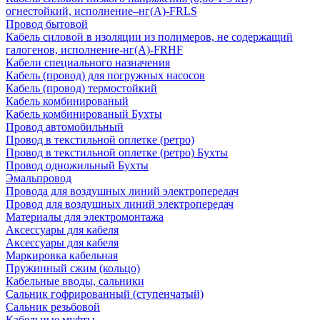
огнестойкий, исполнение–нг(А)-FRLS
Провод бытовой
Кабель силовой в изоляции из полимеров, не содержащий
галогенов, исполнение-нг(А)-FRHF
Кабели специального назначения
Кабель (провод) для погружных насосов
Кабель (провод) термостойкий
Кабель комбинированый
Кабель комбинированый Бухты
Провод автомобильный
Провод в текстильной оплетке (ретро)
Провод в текстильной оплетке (ретро) Бухты
Провод одножильный Бухты
Эмальпровод
Провода для воздушных линий электропередач
Провод для воздушных линий электропередач
Материалы для электромонтажа
Аксессуары для кабеля
Аксессуары для кабеля
Маркировка кабельная
Пружинный сжим (кольцо)
Кабельные вводы, сальники
Сальник гофрированный (ступенчатый)
Сальник резьбовой
Кабельные муфты