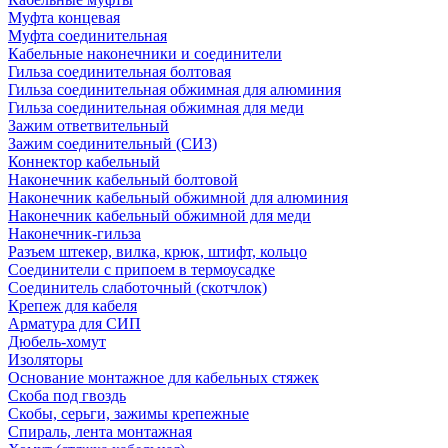
Муфта концевая
Муфта соединительная
Кабельные наконечники и соединители
Гильза соединительная болтовая
Гильза соединительная обжимная для алюминия
Гильза соединительная обжимная для меди
Зажим ответвительный
Зажим соединительный (СИЗ)
Коннектор кабельный
Наконечник кабельный болтовой
Наконечник кабельный обжимной для алюминия
Наконечник кабельный обжимной для меди
Наконечник-гильза
Разъем штекер, вилка, крюк, штифт, кольцо
Соединители с припоем в термоусадке
Соединитель слаботочный (скотчлок)
Крепеж для кабеля
Арматура для СИП
Дюбель-хомут
Изоляторы
Основание монтажное для кабельных стяжек
Скоба под гвоздь
Скобы, серьги, зажимы крепежные
Спираль, лента монтажная