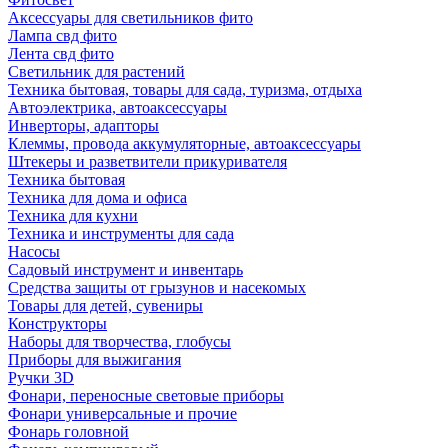
Аксессуары для светильников фито
Лампа свд фито
Лента свд фито
Светильник для растений
Техника бытовая, товары для сада, туризма, отдыха
Автоэлектрика, автоаксессуары
Инверторы, адапторы
Клеммы, провода аккумуляторные, автоаксессуары
Штекеры и разветвители прикуривателя
Техника бытовая
Техника для дома и офиса
Техника для кухни
Техника и инструменты для сада
Насосы
Садовый инструмент и инвентарь
Средства защиты от грызунов и насекомых
Товары для детей, сувениры
Конструкторы
Наборы для творчества, глобусы
Приборы для выжигания
Ручки 3D
Фонари, переносные световые приборы
Фонари универсальные и прочие
Фонарь головной