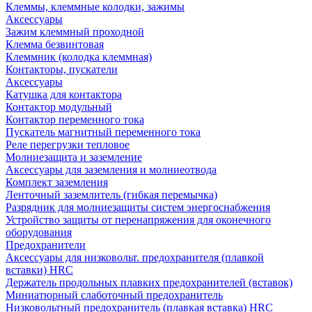
Клеммы, клеммные колодки, зажимы
Аксессуары
Зажим клеммный проходной
Клемма безвинтовая
Клеммник (колодка клеммная)
Контакторы, пускатели
Аксессуары
Катушка для контактора
Контактор модульный
Контактор переменного тока
Пускатель магнитный переменного тока
Реле перегрузки тепловое
Молниезащита и заземление
Аксессуары для заземления и молниеотвода
Комплект заземления
Ленточный заземлитель (гибкая перемычка)
Разрядник для молниезащиты систем энергоснабжения
Устройство защиты от перенапряжения для оконечного
оборудования
Предохранители
Аксессуары для низковольт. предохранителя (плавкой
вставки) HRC
Держатель продольных плавких предохранителей (вставок)
Миниатюрный слаботочный предохранитель
Низковольтный предохранитель (плавкая вставка) HRC