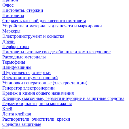
Флюс
Пистолеты, стержни
Пистолеты
Стержень клеевой для клеевого пистолета
Устройства и материалы для печати и маркировки
Маркеры
Электроинструмент и оснастка
Дрели
Перфораторы
Пистолеты газовые гвоздезабивные и комплектующие
Расходные материалы
Термофены
Шлифмашины
Шуруповерты, отвертки
Электроинструмент прочий
Установки генераторные (электростанции)
Генератор электроэнергии
Крепеж и химия общего назначения
Клеящие, смазочные, герметизирующие и защитные средства
Герметики, пасты, пена монтажная
Клей
Лента клейкая
Растворители, очистители, краски
Средства защитные