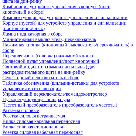
щита на дин-рейку
Комбинация устройств управления в корпусе (пост
кнопочный в сборе)
Комплектующие для устройств управления и сигнализации
Корпус (пустой) для устройств управления и сигнализации
(постов кнопочных)
Лампа индикаторная в сборе
Миниатюрный выключатель, переключатель
Нажимная кнопка (кнопочный выключатель/переключатель) в
сборе
Передняя часть (головка) нажимной кнопки
Подвесной пульт управления/пост кнопочный
Световой индикатор (лампа сигнальная) для
распределительного щита на дин-рейку
Селекторный переключатель в сборе
Табличка обозначения (шильдик-вставка) для устройств
управления и сигнализации
Управляющий переключатель/командоконтроллер
Пускорегулирующая аппаратура
Частотный преобразователь (преобразователь частоты)
Разъемы силовые
Розетка силовая встраиваемая
Вилка силовая кабельная переносная
Вилка силовая стационарная
Розетка силовая кабельная переносная