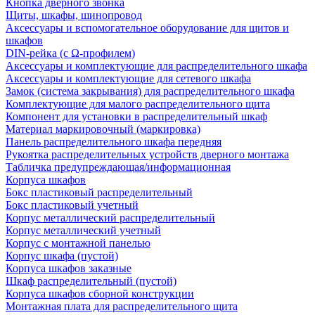
Кнопка дверного звонка
Щиты, шкафы, шинопровод
Аксессуары и вспомогательное оборудование для щитов и
шкафов
DIN-рейка (с Ω-профилем)
Аксессуары и комплектующие для распределительного шкафа
Аксессуары и комплектующие для сетевого шкафа
Замок (система закрывания) для распределительного шкафа
Комплектующие для малого распределительного щита
Компонент для установки в распределительный шкаф
Материал маркировочный (маркировка)
Панель распределительного шкафа передняя
Рукоятка распределительных устройств дверного монтажа
Табличка предупреждающая/информационная
Корпуса шкафов
Бокс пластиковый распределительный
Бокс пластиковый учетный
Корпус металлический распределительный
Корпус металлический учетный
Корпус с монтажной панелью
Корпус шкафа (пустой)
Корпуса шкафов заказные
Шкаф распределительный (пустой)
Корпуса шкафов сборной конструкции
Монтажная плата для распределительного щита