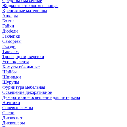
Средства смазочные
Жидкость стеклоомывающая
Крепежные материалы
Анкеры
Болты
Гайки
Дюбели
Заклепки
Саморезы
Гвозди
Такелаж
Тросы, цепи, веревки
Уголок, лента
Хомуты обжимные
Шайбы
Шпильки
Шурупы
Фурнитура мебельная
Освещение декоративное
Декоративное освещение для интерьера
Ночники
Солевые лампы
Свечи
Дискосвет
Дискошары