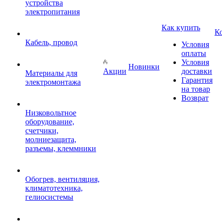
устройства
электропитания
Как купить
К
Кабель, провод
Условия
оплаты
Условия
Новинки
Акции
доставки
Материалы для
Гарантия
электромонтажа
на товар
Возврат
Низковольтное
оборудование,
счетчики,
молниезащита,
разъемы, клеммники
Обогрев, вентиляция,
климатотехника,
гелиосистемы