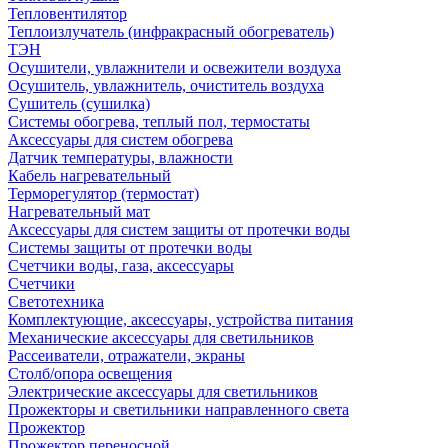
Тепловентилятор
Теплоизлучатель (инфракрасный обогреватель)
ТЭН
Осушители, увлажнители и освежители воздуха
Осушитель, увлажнитель, очиститель воздуха
Сушитель (сушилка)
Системы обогрева, теплый пол, термостаты
Аксессуары для систем обогрева
Датчик температуры, влажности
Кабель нагревательный
Терморегулятор (термостат)
Нагревательный мат
Аксессуары для систем защиты от протечки воды
Системы защиты от протечки воды
Счетчики воды, газа, аксессуары
Счетчики
Светотехника
Комплектующие, аксессуары, устройства питания
Механические аксессуары для светильников
Рассеиватели, отражатели, экраны
Столб/опора освещения
Электрические аксессуары для светильников
Прожекторы и светильники направленного света
Прожектор
Прожектор переносной