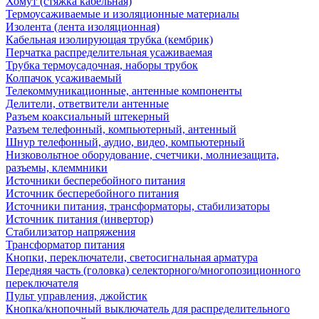
Хомут (стяжка кабельная)
Термоусаживаемые и изоляционные материалы
Изолента (лента изоляционная)
Кабельная изолирующая трубка (кембрик)
Перчатка распределительная усаживаемая
Трубка термоусадочная, наборы трубок
Колпачок усаживаемый
Телекоммуникационные, антенные компоненты
Делители, ответвители антенные
Разъем коаксиальный штекерный
Разъем телефонный, компьютерный, антенный
Шнур телефонный, аудио, видео, компьютерный
Низковольтное оборудование, счетчики, молниезащита,
разъемы, клеммники
Источники бесперебойного питания
Источник бесперебойного питания
Источники питания, трансформаторы, стабилизаторы
Источник питания (инвертор)
Стабилизатор напряжения
Трансформатор питания
Кнопки, переключатели, светосигнальная арматура
Передняя часть (головка) селекторного/многопозиционного
переключателя
Пульт управления, джойстик
Кнопка/кнопочный выключатель для распределительного