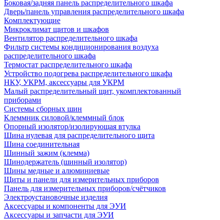
Боковая/задняя панель распределительного шкафа
Дверь/панель управления распределительного шкафа
Комплектующие
Микроклимат щитов и шкафов
Вентилятор распределительного шкафа
Фильтр системы кондиционирования воздуха
распределительного шкафа
Термостат распределительного шкафа
Устройство подогрева распределительного шкафа
НКУ, УКРМ, аксессуары для УКРМ
Малый распределительный щит, укомплектованный
приборами
Системы сборных шин
Клеммник силовой/клеммный блок
Опорный изолятор/изолирующая втулка
Шина нулевая для распределительного щита
Шина соединительная
Шинный зажим (клемма)
Шинодержатель (шинный изолятор)
Шины медные и алюминиевые
Щиты и панели для измерительных приборов
Панель для измерительных приборов/счётчиков
Электроустановочные изделия
Аксессуары и компоненты для ЭУИ
Аксессуары и запчасти для ЭУИ