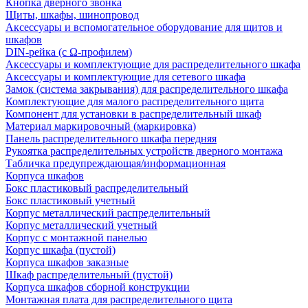
Кнопка дверного звонка
Щиты, шкафы, шинопровод
Аксессуары и вспомогательное оборудование для щитов и
шкафов
DIN-рейка (с Ω-профилем)
Аксессуары и комплектующие для распределительного шкафа
Аксессуары и комплектующие для сетевого шкафа
Замок (система закрывания) для распределительного шкафа
Комплектующие для малого распределительного щита
Компонент для установки в распределительный шкаф
Материал маркировочный (маркировка)
Панель распределительного шкафа передняя
Рукоятка распределительных устройств дверного монтажа
Табличка предупреждающая/информационная
Корпуса шкафов
Бокс пластиковый распределительный
Бокс пластиковый учетный
Корпус металлический распределительный
Корпус металлический учетный
Корпус с монтажной панелью
Корпус шкафа (пустой)
Корпуса шкафов заказные
Шкаф распределительный (пустой)
Корпуса шкафов сборной конструкции
Монтажная плата для распределительного щита