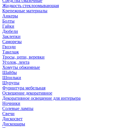
Средства смазочные
Жидкость стеклоомывающая
Крепежные материалы
Анкеры
Болты
Гайки
Дюбели
Заклепки
Саморезы
Гвозди
Такелаж
Тросы, цепи, веревки
Уголок, лента
Хомуты обжимные
Шайбы
Шпильки
Шурупы
Фурнитура мебельная
Освещение декоративное
Декоративное освещение для интерьера
Ночники
Солевые лампы
Свечи
Дискосвет
Дискошары