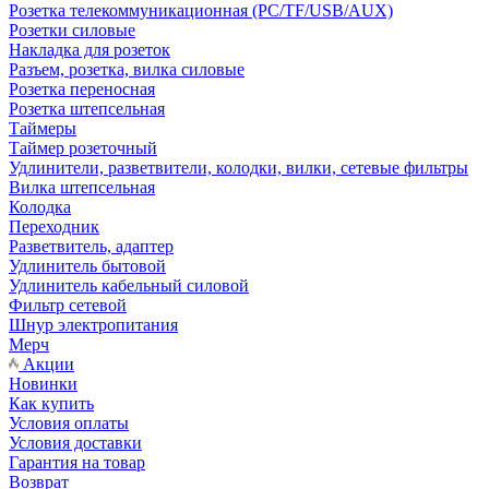
Розетка телекоммуникационная (PC/TF/USB/AUX)
Розетки силовые
Накладка для розеток
Разъем, розетка, вилка силовые
Розетка переносная
Розетка штепсельная
Таймеры
Таймер розеточный
Удлинители, разветвители, колодки, вилки, сетевые фильтры
Вилка штепсельная
Колодка
Переходник
Разветвитель, адаптер
Удлинитель бытовой
Удлинитель кабельный силовой
Фильтр сетевой
Шнур электропитания
Мерч
Акции
Новинки
Как купить
Условия оплаты
Условия доставки
Гарантия на товар
Возврат