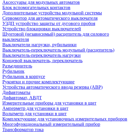
Аксессуары для модульных автоматов
Блок вспомогательных контактов
Дополнительные устройства модульной системы
Сервомотор для автоматического выключателя
УЗДП устройство защиты от дугового пробоя
Устройство блокировки выключателей
Шунтовой (независимый) расцепитель для силового
выключателя
Выключатели нагрузки, рубильники
Выключатель-переключатель модульный (расцепитель)
Выключатель-переключатель нагрузки
Концевой выключатель, переключатель
Разъединитель
Рубильник
Рубильник в корпусе
Рукоятки и прочие комплектующие
Устройства автоматического ввода резерва (АВР)
Дифавтоматы
Дифавтомат, АВДТ
Измерительные приборы для установки в щит
Амперметр для установки в щит
Вольтметр для установки в щит
Комплектующие для установочных измерительных приборов
Многофункциональный измерительный прибор
Трансформатор тока