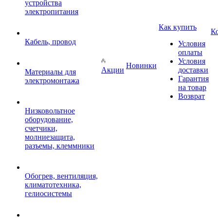
устройства
электропитания
Как купить
К
Кабель, провод
Условия
оплаты
Условия
Новинки
Акции
доставки
Материалы для
Гарантия
электромонтажа
на товар
Возврат
Низковольтное
оборудование,
счетчики,
молниезащита,
разъемы, клеммники
Обогрев, вентиляция,
климатотехника,
гелиосистемы