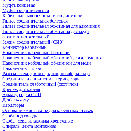
Муфта концевая
Муфта соединительная
Кабельные наконечники и соединители
Гильза соединительная болтовая
Гильза соединительная обжимная для алюминия
Гильза соединительная обжимная для меди
Зажим ответвительный
Зажим соединительный (СИЗ)
Коннектор кабельный
Наконечник кабельный болтовой
Наконечник кабельный обжимной для алюминия
Наконечник кабельный обжимной для меди
Наконечник-гильза
Разъем штекер, вилка, крюк, штифт, кольцо
Соединители с припоем в термоусадке
Соединитель слаботочный (скотчлок)
Крепеж для кабеля
Арматура для СИП
Дюбель-хомут
Изоляторы
Основание монтажное для кабельных стяжек
Скоба под гвоздь
Скобы, серьги, зажимы крепежные
Спираль, лента монтажная