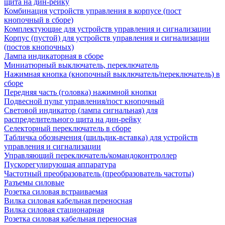
щита на дин-рейку
Комбинация устройств управления в корпусе (пост
кнопочный в сборе)
Комплектующие для устройств управления и сигнализации
Корпус (пустой) для устройств управления и сигнализации
(постов кнопочных)
Лампа индикаторная в сборе
Миниатюрный выключатель, переключатель
Нажимная кнопка (кнопочный выключатель/переключатель) в
сборе
Передняя часть (головка) нажимной кнопки
Подвесной пульт управления/пост кнопочный
Световой индикатор (лампа сигнальная) для
распределительного щита на дин-рейку
Селекторный переключатель в сборе
Табличка обозначения (шильдик-вставка) для устройств
управления и сигнализации
Управляющий переключатель/командоконтроллер
Пускорегулирующая аппаратура
Частотный преобразователь (преобразователь частоты)
Разъемы силовые
Розетка силовая встраиваемая
Вилка силовая кабельная переносная
Вилка силовая стационарная
Розетка силовая кабельная переносная