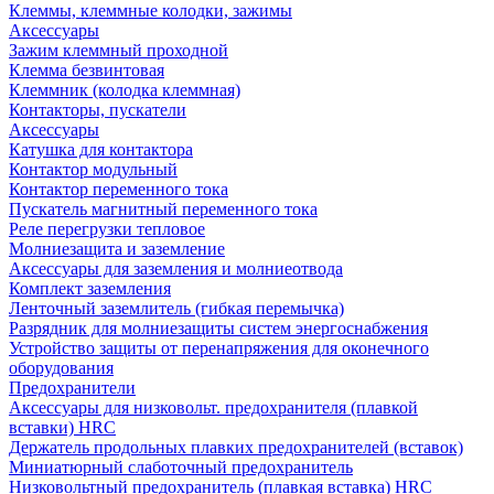
Клеммы, клеммные колодки, зажимы
Аксессуары
Зажим клеммный проходной
Клемма безвинтовая
Клеммник (колодка клеммная)
Контакторы, пускатели
Аксессуары
Катушка для контактора
Контактор модульный
Контактор переменного тока
Пускатель магнитный переменного тока
Реле перегрузки тепловое
Молниезащита и заземление
Аксессуары для заземления и молниеотвода
Комплект заземления
Ленточный заземлитель (гибкая перемычка)
Разрядник для молниезащиты систем энергоснабжения
Устройство защиты от перенапряжения для оконечного
оборудования
Предохранители
Аксессуары для низковольт. предохранителя (плавкой
вставки) HRC
Держатель продольных плавких предохранителей (вставок)
Миниатюрный слаботочный предохранитель
Низковольтный предохранитель (плавкая вставка) HRC