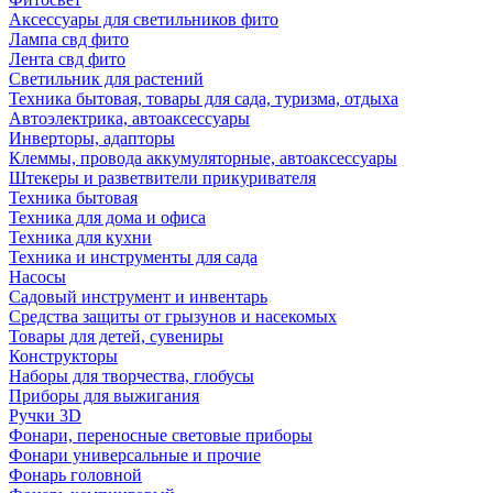
Аксессуары для светильников фито
Лампа свд фито
Лента свд фито
Светильник для растений
Техника бытовая, товары для сада, туризма, отдыха
Автоэлектрика, автоаксессуары
Инверторы, адапторы
Клеммы, провода аккумуляторные, автоаксессуары
Штекеры и разветвители прикуривателя
Техника бытовая
Техника для дома и офиса
Техника для кухни
Техника и инструменты для сада
Насосы
Садовый инструмент и инвентарь
Средства защиты от грызунов и насекомых
Товары для детей, сувениры
Конструкторы
Наборы для творчества, глобусы
Приборы для выжигания
Ручки 3D
Фонари, переносные световые приборы
Фонари универсальные и прочие
Фонарь головной