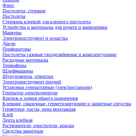
Флюс
Пистолеты, стержни
Пистолеты
Стержень клеевой для клеевого пистолета
Устройства и материалы для печати и маркировки
Маркеры
Электроинструмент и оснастка
Дрели
Перфораторы
Пистолеты газовые гвоздезабивные и комплектующие
Расходные материалы
Термофены
Шлифмашины
Шуруповерты, отвертки
Электроинструмент прочий
Установки генераторные (электростанции)
Генератор электроэнергии
Крепеж и химия общего назначения
Клеящие, смазочные, герметизирующие и защитные средства
Герметики, пасты, пена монтажная
Клей
Лента клейкая
Растворители, очистители, краски
Средства защитные