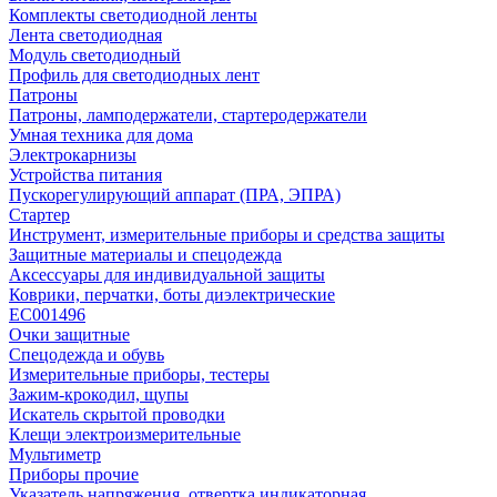
Комплекты светодиодной ленты
Лента светодиодная
Модуль светодиодный
Профиль для светодиодных лент
Патроны
Патроны, ламподержатели, стартеродержатели
Умная техника для дома
Электрокарнизы
Устройства питания
Пускорегулирующий аппарат (ПРА, ЭПРА)
Стартер
Инструмент, измерительные приборы и средства защиты
Защитные материалы и спецодежда
Аксессуары для индивидуальной защиты
Коврики, перчатки, боты диэлектрические
EC001496
Очки защитные
Спецодежда и обувь
Измерительные приборы, тестеры
Зажим-крокодил, щупы
Искатель скрытой проводки
Клещи электроизмерительные
Мультиметр
Приборы прочие
Указатель напряжения, отвертка индикаторная