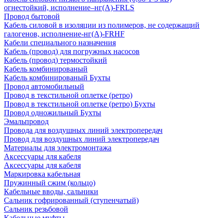
огнестойкий, исполнение–нг(А)-FRLS
Провод бытовой
Кабель силовой в изоляции из полимеров, не содержащий
галогенов, исполнение-нг(А)-FRHF
Кабели специального назначения
Кабель (провод) для погружных насосов
Кабель (провод) термостойкий
Кабель комбинированый
Кабель комбинированый Бухты
Провод автомобильный
Провод в текстильной оплетке (ретро)
Провод в текстильной оплетке (ретро) Бухты
Провод одножильный Бухты
Эмальпровод
Провода для воздушных линий электропередач
Провод для воздушных линий электропередач
Материалы для электромонтажа
Аксессуары для кабеля
Аксессуары для кабеля
Маркировка кабельная
Пружинный сжим (кольцо)
Кабельные вводы, сальники
Сальник гофрированный (ступенчатый)
Сальник резьбовой
Кабельные муфты