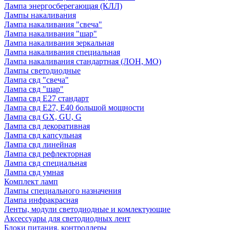
Лампа энергосберегающая (КЛЛ)
Лампы накаливания
Лампа накаливания "свеча"
Лампа накаливания "шар"
Лампа накаливания зеркальная
Лампа накаливания специальная
Лампа накаливания стандартная (ЛОН, МО)
Лампы светодиодные
Лампа свд "свеча"
Лампа свд "шар"
Лампа свд E27 стандарт
Лампа свд E27, Е40 большой мощности
Лампа свд GX, GU, G
Лампа свд декоративная
Лампа свд капсульная
Лампа свд линейная
Лампа свд рефлекторная
Лампа свд специальная
Лампа свд умная
Комплект ламп
Лампы специального назначения
Лампа инфракрасная
Ленты, модули светодиодные и комлектующие
Аксессуары для светодиодных лент
Блоки питания, контроллеры