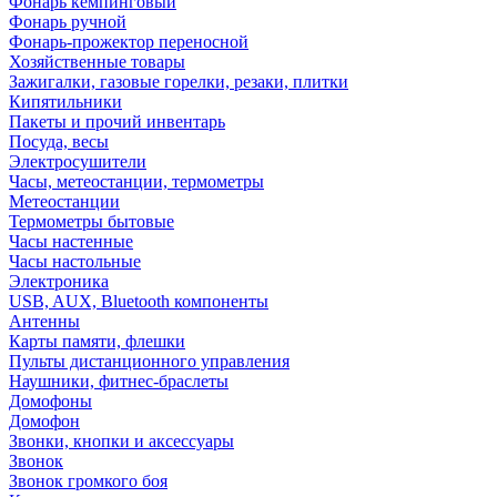
Фонарь кемпинговый
Фонарь ручной
Фонарь-прожектор переносной
Хозяйственные товары
Зажигалки, газовые горелки, резаки, плитки
Кипятильники
Пакеты и прочий инвентарь
Посуда, весы
Электросушители
Часы, метеостанции, термометры
Метеостанции
Термометры бытовые
Часы настенные
Часы настольные
Электроника
USB, AUX, Bluetooth компоненты
Антенны
Карты памяти, флешки
Пульты дистанционного управления
Наушники, фитнес-браслеты
Домофоны
Домофон
Звонки, кнопки и аксессуары
Звонок
Звонок громкого боя