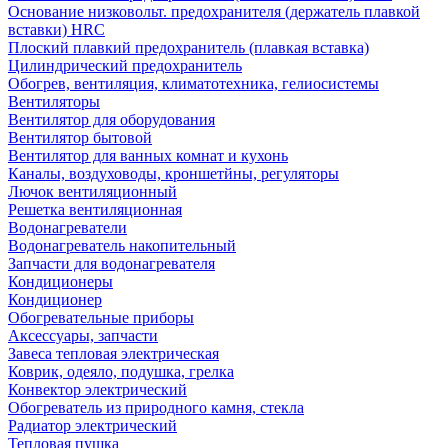
Основание низковольт. предохранителя (держатель плавкой
вставки) HRC
Плоский плавкий предохранитель (плавкая вставка)
Цилиндрический предохранитель
Обогрев, вентиляция, климатотехника, гелиосистемы
Вентиляторы
Вентилятор для оборудования
Вентилятор бытовой
Вентилятор для ванных комнат и кухонь
Каналы, воздуховоды, кроншетйны, регуляторы
Лючок вентиляционный
Решетка вентиляционная
Водонагреватели
Водонагреватель накопительный
Запчасти для водонагревателя
Кондиционеры
Кондиционер
Обогревательные приборы
Аксессуары, запчасти
Завеса тепловая электрическая
Коврик, одеяло, подушка, грелка
Конвектор электрический
Обогреватель из природного камня, стекла
Радиатор электрический
Тепловая пушка