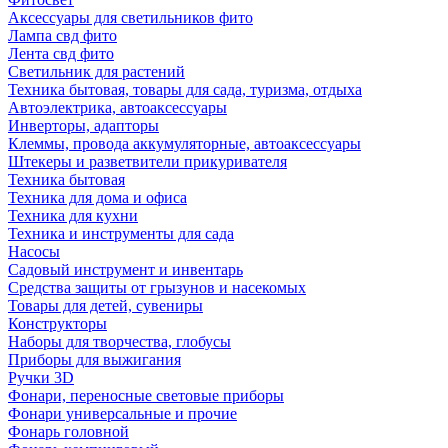
Аксессуары для светильников фито
Лампа свд фито
Лента свд фито
Светильник для растений
Техника бытовая, товары для сада, туризма, отдыха
Автоэлектрика, автоаксессуары
Инверторы, адапторы
Клеммы, провода аккумуляторные, автоаксессуары
Штекеры и разветвители прикуривателя
Техника бытовая
Техника для дома и офиса
Техника для кухни
Техника и инструменты для сада
Насосы
Садовый инструмент и инвентарь
Средства защиты от грызунов и насекомых
Товары для детей, сувениры
Конструкторы
Наборы для творчества, глобусы
Приборы для выжигания
Ручки 3D
Фонари, переносные световые приборы
Фонари универсальные и прочие
Фонарь головной