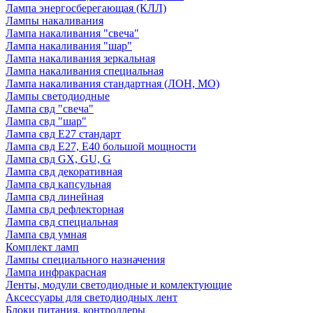
Лампа энергосберегающая (КЛЛ)
Лампы накаливания
Лампа накаливания "свеча"
Лампа накаливания "шар"
Лампа накаливания зеркальная
Лампа накаливания специальная
Лампа накаливания стандартная (ЛОН, МО)
Лампы светодиодные
Лампа свд "свеча"
Лампа свд "шар"
Лампа свд E27 стандарт
Лампа свд E27, Е40 большой мощности
Лампа свд GX, GU, G
Лампа свд декоративная
Лампа свд капсульная
Лампа свд линейная
Лампа свд рефлекторная
Лампа свд специальная
Лампа свд умная
Комплект ламп
Лампы специального назначения
Лампа инфракрасная
Ленты, модули светодиодные и комлектующие
Аксессуары для светодиодных лент
Блоки питания, контроллеры