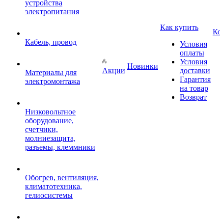
устройства
электропитания
Как купить
К
Кабель, провод
Условия
оплаты
Условия
Новинки
Акции
доставки
Материалы для
Гарантия
электромонтажа
на товар
Возврат
Низковольтное
оборудование,
счетчики,
молниезащита,
разъемы, клеммники
Обогрев, вентиляция,
климатотехника,
гелиосистемы