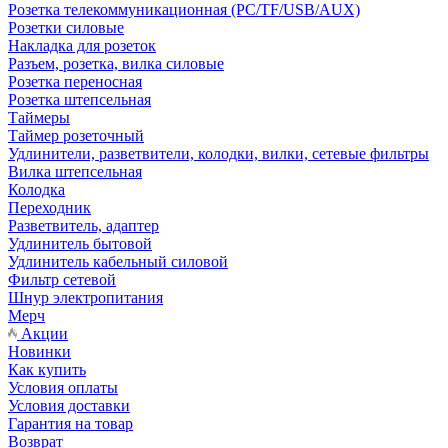
Розетка телекоммуникационная (PC/TF/USB/AUX)
Розетки силовые
Накладка для розеток
Разъем, розетка, вилка силовые
Розетка переносная
Розетка штепсельная
Таймеры
Таймер розеточный
Удлинители, разветвители, колодки, вилки, сетевые фильтры
Вилка штепсельная
Колодка
Переходник
Разветвитель, адаптер
Удлинитель бытовой
Удлинитель кабельный силовой
Фильтр сетевой
Шнур электропитания
Мерч
Акции
Новинки
Как купить
Условия оплаты
Условия доставки
Гарантия на товар
Возврат