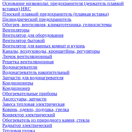
Основание низковольт. предохранителя (держатель плавкой
вставки) HRC
Плоский плавкий предохранитель (плавкая вставка)
Цилиндрический предохранитель
Обогрев, вентиляция, климатотехника, гелиосистемы
Вентиляторы
Вентилятор для оборудования
Вентилятор бытовой
Вентилятор для ванных комнат и кухонь
Каналы, воздуховоды, кроншетйны, регуляторы
Лючок вентиляционный
Решетка вентиляционная
Водонагреватели
Водонагреватель накопительный
Запчасти для водонагревателя
Кондиционеры
Кондиционер
Обогревательные приборы
Аксессуары, запчасти
Завеса тепловая электрическая
Коврик, одеяло, подушка, грелка
Конвектор электрический
Обогреватель из природного камня, стекла
Радиатор электрический
Тепловая пушка