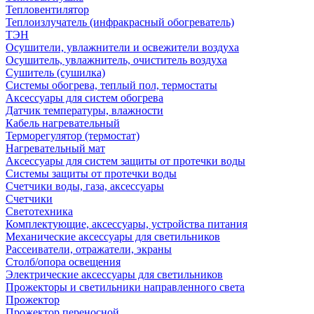
Тепловентилятор
Теплоизлучатель (инфракрасный обогреватель)
ТЭН
Осушители, увлажнители и освежители воздуха
Осушитель, увлажнитель, очиститель воздуха
Сушитель (сушилка)
Системы обогрева, теплый пол, термостаты
Аксессуары для систем обогрева
Датчик температуры, влажности
Кабель нагревательный
Терморегулятор (термостат)
Нагревательный мат
Аксессуары для систем защиты от протечки воды
Системы защиты от протечки воды
Счетчики воды, газа, аксессуары
Счетчики
Светотехника
Комплектующие, аксессуары, устройства питания
Механические аксессуары для светильников
Рассеиватели, отражатели, экраны
Столб/опора освещения
Электрические аксессуары для светильников
Прожекторы и светильники направленного света
Прожектор
Прожектор переносной