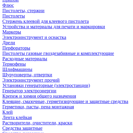
Флюс
Пистолеты, стержни
Пистолеты
Стержень клеевой для клеевого пистолета
Устройства и материалы для печати и маркировки
Маркеры
Электроинструмент и оснастка
Дрели
Перфораторы
Пистолеты газовые гвоздезабивные и комплектующие
Расходные материалы
Термофены
Шлифмашины
Шуруповерты, отвертки
Электроинструмент прочий
Установки генераторные (электростанции)
Генератор электроэнергии
Крепеж и химия общего назначения
Клеящие, смазочные, герметизирующие и защитные средства
Герметики, пасты, пена монтажная
Клей
Лента клейкая
Растворители, очистители, краски
Средства защитные