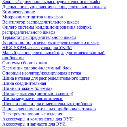
Боковая/задняя панель распределительного шкафа
Дверь/панель управления распределительного шкафа
Комплектующие
Микроклимат щитов и шкафов
Вентилятор распределительного шкафа
Фильтр системы кондиционирования воздуха
распределительного шкафа
Термостат распределительного шкафа
Устройство подогрева распределительного шкафа
НКУ, УКРМ, аксессуары для УКРМ
Малый распределительный щит, укомплектованный
приборами
Системы сборных шин
Клеммник силовой/клеммный блок
Опорный изолятор/изолирующая втулка
Шина нулевая для распределительного щита
Шина соединительная
Шинный зажим (клемма)
Шинодержатель (шинный изолятор)
Шины медные и алюминиевые
Щиты и панели для измерительных приборов
Панель для измерительных приборов/счётчиков
Электроустановочные изделия
Аксессуары и компоненты для ЭУИ
Аксессуары и запчасти для ЭУИ