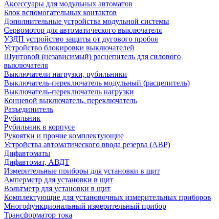
Аксессуары для модульных автоматов
Блок вспомогательных контактов
Дополнительные устройства модульной системы
Сервомотор для автоматического выключателя
УЗДП устройство защиты от дугового пробоя
Устройство блокировки выключателей
Шунтовой (независимый) расцепитель для силового
выключателя
Выключатели нагрузки, рубильники
Выключатель-переключатель модульный (расцепитель)
Выключатель-переключатель нагрузки
Концевой выключатель, переключатель
Разъединитель
Рубильник
Рубильник в корпусе
Рукоятки и прочие комплектующие
Устройства автоматического ввода резерва (АВР)
Дифавтоматы
Дифавтомат, АВДТ
Измерительные приборы для установки в щит
Амперметр для установки в щит
Вольтметр для установки в щит
Комплектующие для установочных измерительных приборов
Многофункциональный измерительный прибор
Трансформатор тока