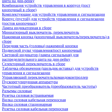
щита на дин-рейку
Комбинация устройств управления в корпусе (пост
кнопочный в сборе)
Комплектующие для устройств управления и сигнализации
Корпус (пустой) для устройств управления и сигнализации
(постов кнопочных)
Лампа индикаторная в сборе
Миниатюрный выключатель, переключатель
Нажимная кнопка (кнопочный выключатель/переключатель) в
сборе
Передняя часть (головка) нажимной кнопки
Подвесной пульт управления/пост кнопочный
Световой индикатор (лампа сигнальная) для
распределительного щита на дин-рейку
Селекторный переключатель в сборе
Табличка обозначения (шильдик-вставка) для устройств
управления и сигнализации
Управляющий переключатель/командоконтроллер
Пускорегулирующая аппаратура
Частотный преобразователь (преобразователь частоты)
Разъемы силовые
Розетка силовая встраиваемая
Вилка силовая кабельная переносная
Вилка силовая стационарная
Розетка силовая кабельная переносная