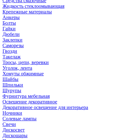
Средства смазочные
Жидкость стеклоомывающая
Крепежные материалы
Анкеры
Болты
Гайки
Дюбели
Заклепки
Саморезы
Гвозди
Такелаж
Тросы, цепи, веревки
Уголок, лента
Хомуты обжимные
Шайбы
Шпильки
Шурупы
Фурнитура мебельная
Освещение декоративное
Декоративное освещение для интерьера
Ночники
Солевые лампы
Свечи
Дискосвет
Дискошары