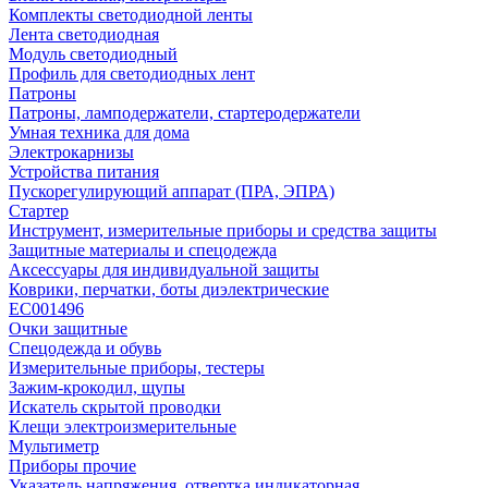
Комплекты светодиодной ленты
Лента светодиодная
Модуль светодиодный
Профиль для светодиодных лент
Патроны
Патроны, ламподержатели, стартеродержатели
Умная техника для дома
Электрокарнизы
Устройства питания
Пускорегулирующий аппарат (ПРА, ЭПРА)
Стартер
Инструмент, измерительные приборы и средства защиты
Защитные материалы и спецодежда
Аксессуары для индивидуальной защиты
Коврики, перчатки, боты диэлектрические
EC001496
Очки защитные
Спецодежда и обувь
Измерительные приборы, тестеры
Зажим-крокодил, щупы
Искатель скрытой проводки
Клещи электроизмерительные
Мультиметр
Приборы прочие
Указатель напряжения, отвертка индикаторная