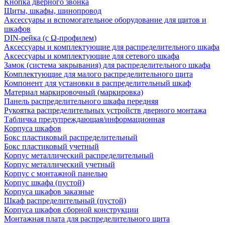
Кнопка дверного звонка
Щиты, шкафы, шинопровод
Аксессуары и вспомогательное оборудование для щитов и
шкафов
DIN-рейка (с Ω-профилем)
Аксессуары и комплектующие для распределительного шкафа
Аксессуары и комплектующие для сетевого шкафа
Замок (система закрывания) для распределительного шкафа
Комплектующие для малого распределительного щита
Компонент для установки в распределительный шкаф
Материал маркировочный (маркировка)
Панель распределительного шкафа передняя
Рукоятка распределительных устройств дверного монтажа
Табличка предупреждающая/информационная
Корпуса шкафов
Бокс пластиковый распределительный
Бокс пластиковый учетный
Корпус металлический распределительный
Корпус металлический учетный
Корпус с монтажной панелью
Корпус шкафа (пустой)
Корпуса шкафов заказные
Шкаф распределительный (пустой)
Корпуса шкафов сборной конструкции
Монтажная плата для распределительного щита