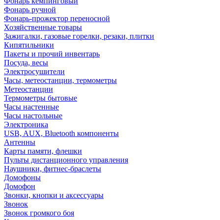
Фонарь кемпинговый
Фонарь ручной
Фонарь-прожектор переносной
Хозяйственные товары
Зажигалки, газовые горелки, резаки, плитки
Кипятильники
Пакеты и прочий инвентарь
Посуда, весы
Электросушители
Часы, метеостанции, термометры
Метеостанции
Термометры бытовые
Часы настенные
Часы настольные
Электроника
USB, AUX, Bluetooth компоненты
Антенны
Карты памяти, флешки
Пульты дистанционного управления
Наушники, фитнес-браслеты
Домофоны
Домофон
Звонки, кнопки и аксессуары
Звонок
Звонок громкого боя