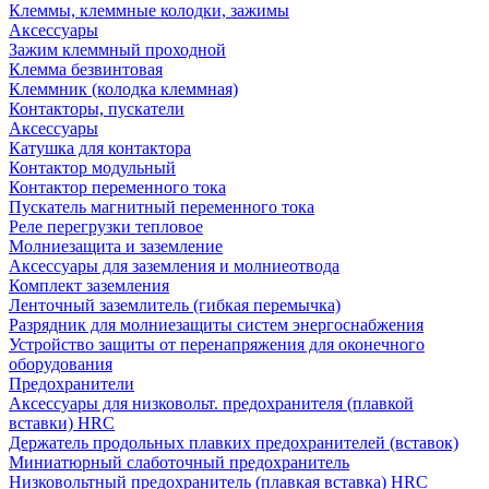
Клеммы, клеммные колодки, зажимы
Аксессуары
Зажим клеммный проходной
Клемма безвинтовая
Клеммник (колодка клеммная)
Контакторы, пускатели
Аксессуары
Катушка для контактора
Контактор модульный
Контактор переменного тока
Пускатель магнитный переменного тока
Реле перегрузки тепловое
Молниезащита и заземление
Аксессуары для заземления и молниеотвода
Комплект заземления
Ленточный заземлитель (гибкая перемычка)
Разрядник для молниезащиты систем энергоснабжения
Устройство защиты от перенапряжения для оконечного
оборудования
Предохранители
Аксессуары для низковольт. предохранителя (плавкой
вставки) HRC
Держатель продольных плавких предохранителей (вставок)
Миниатюрный слаботочный предохранитель
Низковольтный предохранитель (плавкая вставка) HRC