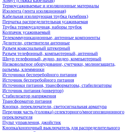
Хомут (стяжка кабельная)
Термоусаживаемые и изоляционные материалы
Изолента (лента изоляционная)
Кабельная изолирующая трубка (кембрик)
Перчатка распределительная усаживаемая
Трубка термоусадочная, наборы трубок
Колпачок усаживаемый
Телекоммуникационные, антенные компоненты
Делители, ответвители антенные
Разъем коаксиальный штекерный
Разъем телефонный, компьютерный, антенный
Шнур телефонный, аудио, видео, компьютерный
Низковольтное оборудование, счетчики, молниезащита,
разъемы, клеммники
Источники бесперебойного питания
Источник бесперебойного питания
Источники питания, трансформаторы, стабилизаторы
Источник питания (инвертор)
Стабилизатор напряжения
Трансформатор питания
Кнопки, переключатели, светосигнальная арматура
Передняя часть (головка) селекторного/многопозиционного
переключателя
Пульт управления, джойстик
Кнопка/кнопочный выключатель для распределительного