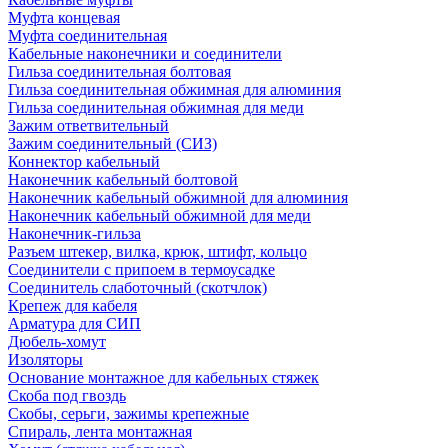
Муфта концевая
Муфта соединительная
Кабельные наконечники и соединители
Гильза соединительная болтовая
Гильза соединительная обжимная для алюминия
Гильза соединительная обжимная для меди
Зажим ответвительный
Зажим соединительный (СИЗ)
Коннектор кабельный
Наконечник кабельный болтовой
Наконечник кабельный обжимной для алюминия
Наконечник кабельный обжимной для меди
Наконечник-гильза
Разъем штекер, вилка, крюк, штифт, кольцо
Соединители с припоем в термоусадке
Соединитель слаботочный (скотчлок)
Крепеж для кабеля
Арматура для СИП
Дюбель-хомут
Изоляторы
Основание монтажное для кабельных стяжек
Скоба под гвоздь
Скобы, серьги, зажимы крепежные
Спираль, лента монтажная