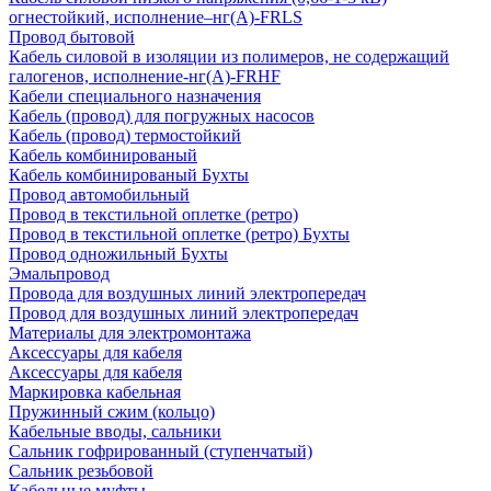
огнестойкий, исполнение–нг(А)-FRLS
Провод бытовой
Кабель силовой в изоляции из полимеров, не содержащий
галогенов, исполнение-нг(А)-FRHF
Кабели специального назначения
Кабель (провод) для погружных насосов
Кабель (провод) термостойкий
Кабель комбинированый
Кабель комбинированый Бухты
Провод автомобильный
Провод в текстильной оплетке (ретро)
Провод в текстильной оплетке (ретро) Бухты
Провод одножильный Бухты
Эмальпровод
Провода для воздушных линий электропередач
Провод для воздушных линий электропередач
Материалы для электромонтажа
Аксессуары для кабеля
Аксессуары для кабеля
Маркировка кабельная
Пружинный сжим (кольцо)
Кабельные вводы, сальники
Сальник гофрированный (ступенчатый)
Сальник резьбовой
Кабельные муфты