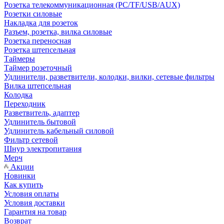
Розетка телекоммуникационная (PC/TF/USB/AUX)
Розетки силовые
Накладка для розеток
Разъем, розетка, вилка силовые
Розетка переносная
Розетка штепсельная
Таймеры
Таймер розеточный
Удлинители, разветвители, колодки, вилки, сетевые фильтры
Вилка штепсельная
Колодка
Переходник
Разветвитель, адаптер
Удлинитель бытовой
Удлинитель кабельный силовой
Фильтр сетевой
Шнур электропитания
Мерч
Акции
Новинки
Как купить
Условия оплаты
Условия доставки
Гарантия на товар
Возврат