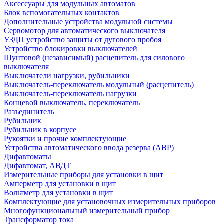
Аксессуары для модульных автоматов
Блок вспомогательных контактов
Дополнительные устройства модульной системы
Сервомотор для автоматического выключателя
УЗДП устройство защиты от дугового пробоя
Устройство блокировки выключателей
Шунтовой (независимый) расцепитель для силового
выключателя
Выключатели нагрузки, рубильники
Выключатель-переключатель модульный (расцепитель)
Выключатель-переключатель нагрузки
Концевой выключатель, переключатель
Разъединитель
Рубильник
Рубильник в корпусе
Рукоятки и прочие комплектующие
Устройства автоматического ввода резерва (АВР)
Дифавтоматы
Дифавтомат, АВДТ
Измерительные приборы для установки в щит
Амперметр для установки в щит
Вольтметр для установки в щит
Комплектующие для установочных измерительных приборов
Многофункциональный измерительный прибор
Трансформатор тока