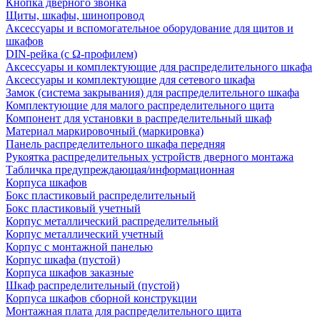
Кнопка дверного звонка
Щиты, шкафы, шинопровод
Аксессуары и вспомогательное оборудование для щитов и
шкафов
DIN-рейка (с Ω-профилем)
Аксессуары и комплектующие для распределительного шкафа
Аксессуары и комплектующие для сетевого шкафа
Замок (система закрывания) для распределительного шкафа
Комплектующие для малого распределительного щита
Компонент для установки в распределительный шкаф
Материал маркировочный (маркировка)
Панель распределительного шкафа передняя
Рукоятка распределительных устройств дверного монтажа
Табличка предупреждающая/информационная
Корпуса шкафов
Бокс пластиковый распределительный
Бокс пластиковый учетный
Корпус металлический распределительный
Корпус металлический учетный
Корпус с монтажной панелью
Корпус шкафа (пустой)
Корпуса шкафов заказные
Шкаф распределительный (пустой)
Корпуса шкафов сборной конструкции
Монтажная плата для распределительного щита