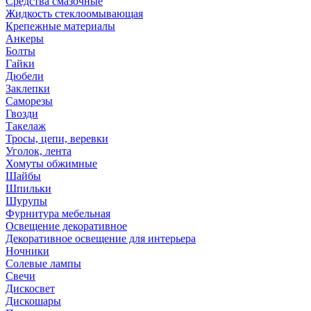
Средства смазочные
Жидкость стеклоомывающая
Крепежные материалы
Анкеры
Болты
Гайки
Дюбели
Заклепки
Саморезы
Гвозди
Такелаж
Тросы, цепи, веревки
Уголок, лента
Хомуты обжимные
Шайбы
Шпильки
Шурупы
Фурнитура мебельная
Освещение декоративное
Декоративное освещение для интерьера
Ночники
Солевые лампы
Свечи
Дискосвет
Дискошары