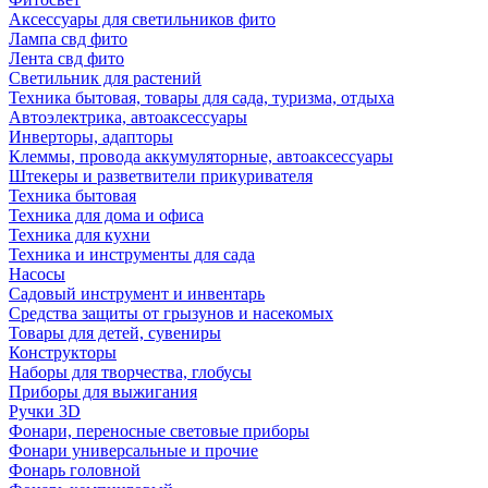
Аксессуары для светильников фито
Лампа свд фито
Лента свд фито
Светильник для растений
Техника бытовая, товары для сада, туризма, отдыха
Автоэлектрика, автоаксессуары
Инверторы, адапторы
Клеммы, провода аккумуляторные, автоаксессуары
Штекеры и разветвители прикуривателя
Техника бытовая
Техника для дома и офиса
Техника для кухни
Техника и инструменты для сада
Насосы
Садовый инструмент и инвентарь
Средства защиты от грызунов и насекомых
Товары для детей, сувениры
Конструкторы
Наборы для творчества, глобусы
Приборы для выжигания
Ручки 3D
Фонари, переносные световые приборы
Фонари универсальные и прочие
Фонарь головной