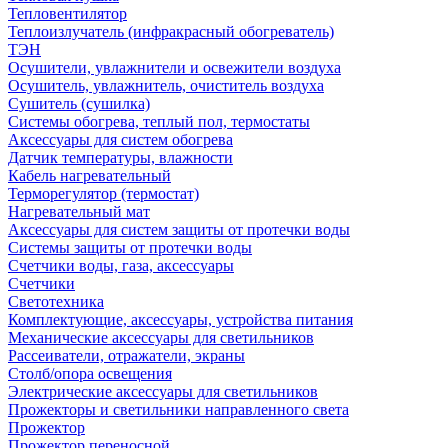
Тепловентилятор
Теплоизлучатель (инфракрасный обогреватель)
ТЭН
Осушители, увлажнители и освежители воздуха
Осушитель, увлажнитель, очиститель воздуха
Сушитель (сушилка)
Системы обогрева, теплый пол, термостаты
Аксессуары для систем обогрева
Датчик температуры, влажности
Кабель нагревательный
Терморегулятор (термостат)
Нагревательный мат
Аксессуары для систем защиты от протечки воды
Системы защиты от протечки воды
Счетчики воды, газа, аксессуары
Счетчики
Светотехника
Комплектующие, аксессуары, устройства питания
Механические аксессуары для светильников
Рассеиватели, отражатели, экраны
Столб/опора освещения
Электрические аксессуары для светильников
Прожекторы и светильники направленного света
Прожектор
Прожектор переносной