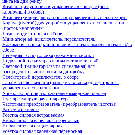
щита на дин-рейку
Комбинация устройств управления в корпусе (пост
кнопочный в сборе)
Комплектующие для устройств управления и сигнализации
Корпус (пустой) для устройств управления и сигнализации
(постов кнопочных)
Лампа индикаторная в сборе
Миниатюрный выключатель, переключатель
Нажимная кнопка (кнопочный выключатель/переключатель) в
сборе
Передняя часть (головка) нажимной кнопки
Подвесной пульт управления/пост кнопочный
Световой индикатор (лампа сигнальная) для
распределительного щита на дин-рейку
Селекторный переключатель в сборе
Табличка обозначения (шильдик-вставка) для устройств
управления и сигнализации
Управляющий переключатель/командоконтроллер
Пускорегулирующая аппаратура
Частотный преобразователь (преобразователь частоты)
Разъемы силовые
Розетка силовая встраиваемая
Вилка силовая кабельная переносная
Вилка силовая стационарная
Розетка силовая кабельная переносная