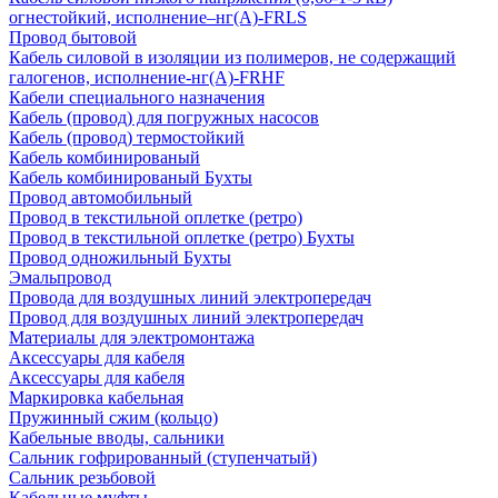
огнестойкий, исполнение–нг(А)-FRLS
Провод бытовой
Кабель силовой в изоляции из полимеров, не содержащий
галогенов, исполнение-нг(А)-FRHF
Кабели специального назначения
Кабель (провод) для погружных насосов
Кабель (провод) термостойкий
Кабель комбинированый
Кабель комбинированый Бухты
Провод автомобильный
Провод в текстильной оплетке (ретро)
Провод в текстильной оплетке (ретро) Бухты
Провод одножильный Бухты
Эмальпровод
Провода для воздушных линий электропередач
Провод для воздушных линий электропередач
Материалы для электромонтажа
Аксессуары для кабеля
Аксессуары для кабеля
Маркировка кабельная
Пружинный сжим (кольцо)
Кабельные вводы, сальники
Сальник гофрированный (ступенчатый)
Сальник резьбовой
Кабельные муфты