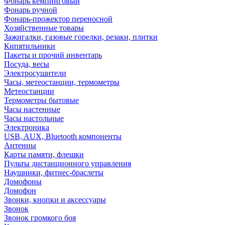
Фонарь кемпинговый
Фонарь ручной
Фонарь-прожектор переносной
Хозяйственные товары
Зажигалки, газовые горелки, резаки, плитки
Кипятильники
Пакеты и прочий инвентарь
Посуда, весы
Электросушители
Часы, метеостанции, термометры
Метеостанции
Термометры бытовые
Часы настенные
Часы настольные
Электроника
USB, AUX, Bluetooth компоненты
Антенны
Карты памяти, флешки
Пульты дистанционного управления
Наушники, фитнес-браслеты
Домофоны
Домофон
Звонки, кнопки и аксессуары
Звонок
Звонок громкого боя