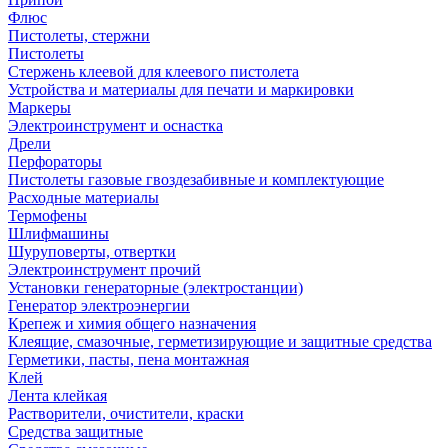
Флюс
Пистолеты, стержни
Пистолеты
Стержень клеевой для клеевого пистолета
Устройства и материалы для печати и маркировки
Маркеры
Электроинструмент и оснастка
Дрели
Перфораторы
Пистолеты газовые гвоздезабивные и комплектующие
Расходные материалы
Термофены
Шлифмашины
Шуруповерты, отвертки
Электроинструмент прочий
Установки генераторные (электростанции)
Генератор электроэнергии
Крепеж и химия общего назначения
Клеящие, смазочные, герметизирующие и защитные средства
Герметики, пасты, пена монтажная
Клей
Лента клейкая
Растворители, очистители, краски
Средства защитные