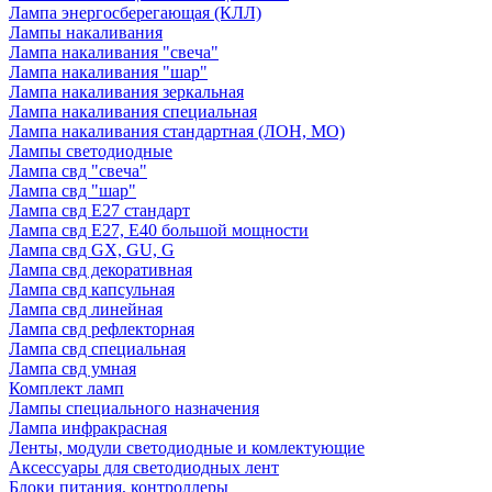
Лампа энергосберегающая (КЛЛ)
Лампы накаливания
Лампа накаливания "свеча"
Лампа накаливания "шар"
Лампа накаливания зеркальная
Лампа накаливания специальная
Лампа накаливания стандартная (ЛОН, МО)
Лампы светодиодные
Лампа свд "свеча"
Лампа свд "шар"
Лампа свд E27 стандарт
Лампа свд E27, Е40 большой мощности
Лампа свд GX, GU, G
Лампа свд декоративная
Лампа свд капсульная
Лампа свд линейная
Лампа свд рефлекторная
Лампа свд специальная
Лампа свд умная
Комплект ламп
Лампы специального назначения
Лампа инфракрасная
Ленты, модули светодиодные и комлектующие
Аксессуары для светодиодных лент
Блоки питания, контроллеры