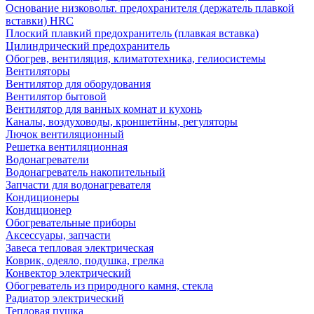
Основание низковольт. предохранителя (держатель плавкой
вставки) HRC
Плоский плавкий предохранитель (плавкая вставка)
Цилиндрический предохранитель
Обогрев, вентиляция, климатотехника, гелиосистемы
Вентиляторы
Вентилятор для оборудования
Вентилятор бытовой
Вентилятор для ванных комнат и кухонь
Каналы, воздуховоды, кроншетйны, регуляторы
Лючок вентиляционный
Решетка вентиляционная
Водонагреватели
Водонагреватель накопительный
Запчасти для водонагревателя
Кондиционеры
Кондиционер
Обогревательные приборы
Аксессуары, запчасти
Завеса тепловая электрическая
Коврик, одеяло, подушка, грелка
Конвектор электрический
Обогреватель из природного камня, стекла
Радиатор электрический
Тепловая пушка