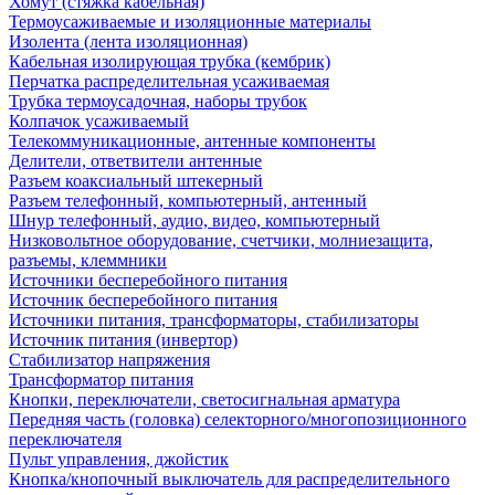
Хомут (стяжка кабельная)
Термоусаживаемые и изоляционные материалы
Изолента (лента изоляционная)
Кабельная изолирующая трубка (кембрик)
Перчатка распределительная усаживаемая
Трубка термоусадочная, наборы трубок
Колпачок усаживаемый
Телекоммуникационные, антенные компоненты
Делители, ответвители антенные
Разъем коаксиальный штекерный
Разъем телефонный, компьютерный, антенный
Шнур телефонный, аудио, видео, компьютерный
Низковольтное оборудование, счетчики, молниезащита,
разъемы, клеммники
Источники бесперебойного питания
Источник бесперебойного питания
Источники питания, трансформаторы, стабилизаторы
Источник питания (инвертор)
Стабилизатор напряжения
Трансформатор питания
Кнопки, переключатели, светосигнальная арматура
Передняя часть (головка) селекторного/многопозиционного
переключателя
Пульт управления, джойстик
Кнопка/кнопочный выключатель для распределительного