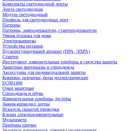
Комплекты светодиодной ленты
Лента светодиодная
Модуль светодиодный
Профиль для светодиодных лент
Патроны
Патроны, ламподержатели, стартеродержатели
Умная техника для дома
Электрокарнизы
Устройства питания
Пускорегулирующий аппарат (ПРА, ЭПРА)
Стартер
Инструмент, измерительные приборы и средства защиты
Защитные материалы и спецодежда
Аксессуары для индивидуальной защиты
Коврики, перчатки, боты диэлектрические
EC001496
Очки защитные
Спецодежда и обувь
Измерительные приборы, тестеры
Зажим-крокодил, щупы
Искатель скрытой проводки
Клещи электроизмерительные
Мультиметр
Приборы прочие
Указатель напряжения, отвертка индикаторная