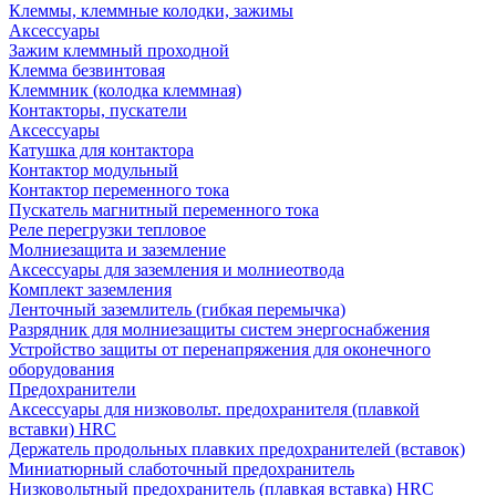
Клеммы, клеммные колодки, зажимы
Аксессуары
Зажим клеммный проходной
Клемма безвинтовая
Клеммник (колодка клеммная)
Контакторы, пускатели
Аксессуары
Катушка для контактора
Контактор модульный
Контактор переменного тока
Пускатель магнитный переменного тока
Реле перегрузки тепловое
Молниезащита и заземление
Аксессуары для заземления и молниеотвода
Комплект заземления
Ленточный заземлитель (гибкая перемычка)
Разрядник для молниезащиты систем энергоснабжения
Устройство защиты от перенапряжения для оконечного
оборудования
Предохранители
Аксессуары для низковольт. предохранителя (плавкой
вставки) HRC
Держатель продольных плавких предохранителей (вставок)
Миниатюрный слаботочный предохранитель
Низковольтный предохранитель (плавкая вставка) HRC