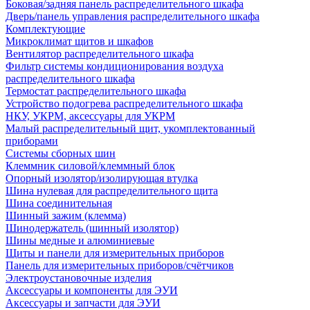
Боковая/задняя панель распределительного шкафа
Дверь/панель управления распределительного шкафа
Комплектующие
Микроклимат щитов и шкафов
Вентилятор распределительного шкафа
Фильтр системы кондиционирования воздуха
распределительного шкафа
Термостат распределительного шкафа
Устройство подогрева распределительного шкафа
НКУ, УКРМ, аксессуары для УКРМ
Малый распределительный щит, укомплектованный
приборами
Системы сборных шин
Клеммник силовой/клеммный блок
Опорный изолятор/изолирующая втулка
Шина нулевая для распределительного щита
Шина соединительная
Шинный зажим (клемма)
Шинодержатель (шинный изолятор)
Шины медные и алюминиевые
Щиты и панели для измерительных приборов
Панель для измерительных приборов/счётчиков
Электроустановочные изделия
Аксессуары и компоненты для ЭУИ
Аксессуары и запчасти для ЭУИ