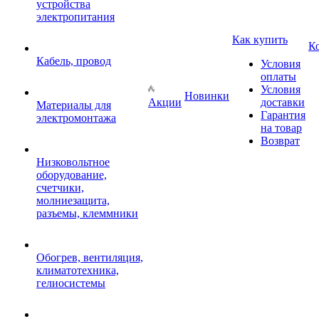
устройства
электропитания
Как купить
К
Кабель, провод
Условия
оплаты
Условия
Новинки
Акции
доставки
Материалы для
Гарантия
электромонтажа
на товар
Возврат
Низковольтное
оборудование,
счетчики,
молниезащита,
разъемы, клеммники
Обогрев, вентиляция,
климатотехника,
гелиосистемы