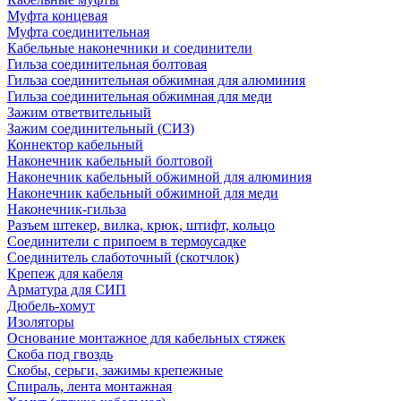
Муфта концевая
Муфта соединительная
Кабельные наконечники и соединители
Гильза соединительная болтовая
Гильза соединительная обжимная для алюминия
Гильза соединительная обжимная для меди
Зажим ответвительный
Зажим соединительный (СИЗ)
Коннектор кабельный
Наконечник кабельный болтовой
Наконечник кабельный обжимной для алюминия
Наконечник кабельный обжимной для меди
Наконечник-гильза
Разъем штекер, вилка, крюк, штифт, кольцо
Соединители с припоем в термоусадке
Соединитель слаботочный (скотчлок)
Крепеж для кабеля
Арматура для СИП
Дюбель-хомут
Изоляторы
Основание монтажное для кабельных стяжек
Скоба под гвоздь
Скобы, серьги, зажимы крепежные
Спираль, лента монтажная