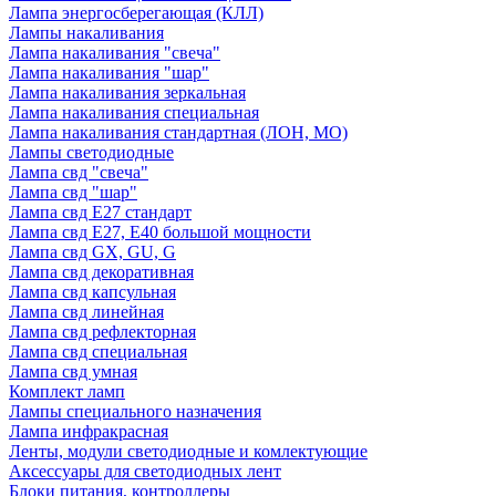
Лампа энергосберегающая (КЛЛ)
Лампы накаливания
Лампа накаливания "свеча"
Лампа накаливания "шар"
Лампа накаливания зеркальная
Лампа накаливания специальная
Лампа накаливания стандартная (ЛОН, МО)
Лампы светодиодные
Лампа свд "свеча"
Лампа свд "шар"
Лампа свд E27 стандарт
Лампа свд E27, Е40 большой мощности
Лампа свд GX, GU, G
Лампа свд декоративная
Лампа свд капсульная
Лампа свд линейная
Лампа свд рефлекторная
Лампа свд специальная
Лампа свд умная
Комплект ламп
Лампы специального назначения
Лампа инфракрасная
Ленты, модули светодиодные и комлектующие
Аксессуары для светодиодных лент
Блоки питания, контроллеры