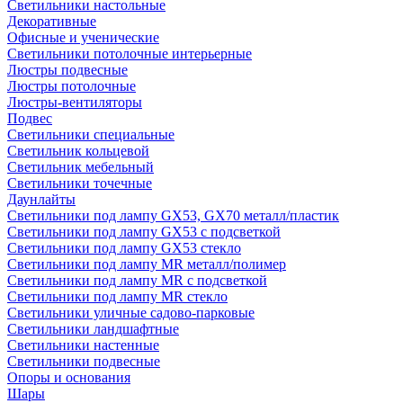
Светильники настольные
Декоративные
Офисные и ученические
Светильники потолочные интерьерные
Люстры подвесные
Люстры потолочные
Люстры-вентиляторы
Подвес
Светильники специальные
Светильник кольцевой
Светильник мебельный
Светильники точечные
Даунлайты
Светильники под лампу GX53, GX70 металл/пластик
Светильники под лампу GX53 с подсветкой
Светильники под лампу GX53 стекло
Светильники под лампу MR металл/полимер
Светильники под лампу MR с подсветкой
Светильники под лампу MR стекло
Светильники уличные садово-парковые
Светильники ландшафтные
Светильники настенные
Светильники подвесные
Опоры и основания
Шары