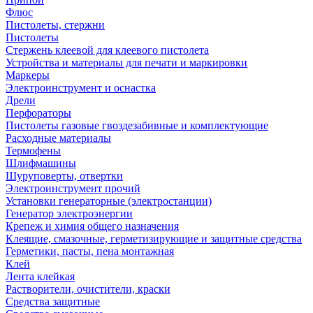
Флюс
Пистолеты, стержни
Пистолеты
Стержень клеевой для клеевого пистолета
Устройства и материалы для печати и маркировки
Маркеры
Электроинструмент и оснастка
Дрели
Перфораторы
Пистолеты газовые гвоздезабивные и комплектующие
Расходные материалы
Термофены
Шлифмашины
Шуруповерты, отвертки
Электроинструмент прочий
Установки генераторные (электростанции)
Генератор электроэнергии
Крепеж и химия общего назначения
Клеящие, смазочные, герметизирующие и защитные средства
Герметики, пасты, пена монтажная
Клей
Лента клейкая
Растворители, очистители, краски
Средства защитные