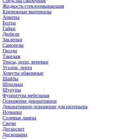
Средства смазочные
Жидкость стеклоомывающая
Крепежные материалы
Анкеры
Болты
Гайки
Дюбели
Заклепки
Саморезы
Гвозди
Такелаж
Тросы, цепи, веревки
Уголок, лента
Хомуты обжимные
Шайбы
Шпильки
Шурупы
Фурнитура мебельная
Освещение декоративное
Декоративное освещение для интерьера
Ночники
Солевые лампы
Свечи
Дискосвет
Дискошары