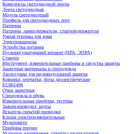
Комплекты светодиодной ленты
Лента светодиодная
Модуль светодиодный
Профиль для светодиодных лент
Патроны
Патроны, ламподержатели, стартеродержатели
Умная техника для дома
Электрокарнизы
Устройства питания
Пускорегулирующий аппарат (ПРА, ЭПРА)
Стартер
Инструмент, измерительные приборы и средства защиты
Защитные материалы и спецодежда
Аксессуары для индивидуальной защиты
Коврики, перчатки, боты диэлектрические
EC001496
Очки защитные
Спецодежда и обувь
Измерительные приборы, тестеры
Зажим-крокодил, щупы
Искатель скрытой проводки
Клещи электроизмерительные
Мультиметр
Приборы прочие
Указатель напряжения, отвертка индикаторная