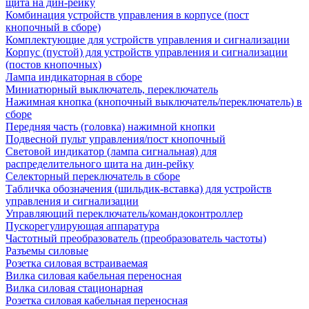
щита на дин-рейку
Комбинация устройств управления в корпусе (пост
кнопочный в сборе)
Комплектующие для устройств управления и сигнализации
Корпус (пустой) для устройств управления и сигнализации
(постов кнопочных)
Лампа индикаторная в сборе
Миниатюрный выключатель, переключатель
Нажимная кнопка (кнопочный выключатель/переключатель) в
сборе
Передняя часть (головка) нажимной кнопки
Подвесной пульт управления/пост кнопочный
Световой индикатор (лампа сигнальная) для
распределительного щита на дин-рейку
Селекторный переключатель в сборе
Табличка обозначения (шильдик-вставка) для устройств
управления и сигнализации
Управляющий переключатель/командоконтроллер
Пускорегулирующая аппаратура
Частотный преобразователь (преобразователь частоты)
Разъемы силовые
Розетка силовая встраиваемая
Вилка силовая кабельная переносная
Вилка силовая стационарная
Розетка силовая кабельная переносная