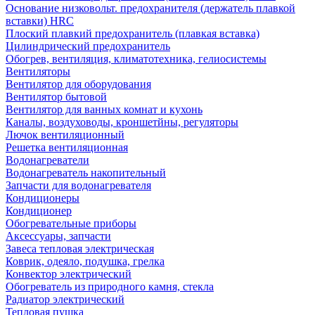
Основание низковольт. предохранителя (держатель плавкой
вставки) HRC
Плоский плавкий предохранитель (плавкая вставка)
Цилиндрический предохранитель
Обогрев, вентиляция, климатотехника, гелиосистемы
Вентиляторы
Вентилятор для оборудования
Вентилятор бытовой
Вентилятор для ванных комнат и кухонь
Каналы, воздуховоды, кроншетйны, регуляторы
Лючок вентиляционный
Решетка вентиляционная
Водонагреватели
Водонагреватель накопительный
Запчасти для водонагревателя
Кондиционеры
Кондиционер
Обогревательные приборы
Аксессуары, запчасти
Завеса тепловая электрическая
Коврик, одеяло, подушка, грелка
Конвектор электрический
Обогреватель из природного камня, стекла
Радиатор электрический
Тепловая пушка