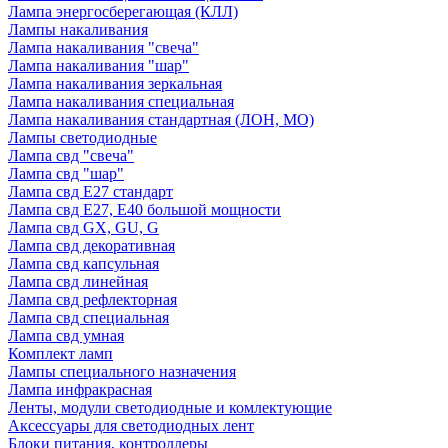
Лампа энергосберегающая (КЛЛ)
Лампы накаливания
Лампа накаливания "свеча"
Лампа накаливания "шар"
Лампа накаливания зеркальная
Лампа накаливания специальная
Лампа накаливания стандартная (ЛОН, МО)
Лампы светодиодные
Лампа свд "свеча"
Лампа свд "шар"
Лампа свд E27 стандарт
Лампа свд E27, Е40 большой мощности
Лампа свд GX, GU, G
Лампа свд декоративная
Лампа свд капсульная
Лампа свд линейная
Лампа свд рефлекторная
Лампа свд специальная
Лампа свд умная
Комплект ламп
Лампы специального назначения
Лампа инфракрасная
Ленты, модули светодиодные и комлектующие
Аксессуары для светодиодных лент
Блоки питания, контроллеры