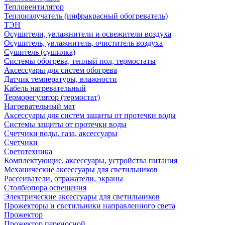
Тепловентилятор
Теплоизлучатель (инфракрасный обогреватель)
ТЭН
Осушители, увлажнители и освежители воздуха
Осушитель, увлажнитель, очиститель воздуха
Сушитель (сушилка)
Системы обогрева, теплый пол, термостаты
Аксессуары для систем обогрева
Датчик температуры, влажности
Кабель нагревательный
Терморегулятор (термостат)
Нагревательный мат
Аксессуары для систем защиты от протечки воды
Системы защиты от протечки воды
Счетчики воды, газа, аксессуары
Счетчики
Светотехника
Комплектующие, аксессуары, устройства питания
Механические аксессуары для светильников
Рассеиватели, отражатели, экраны
Столб/опора освещения
Электрические аксессуары для светильников
Прожекторы и светильники направленного света
Прожектор
Прожектор переносной