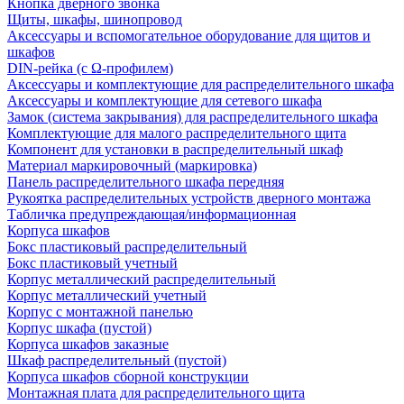
Кнопка дверного звонка
Щиты, шкафы, шинопровод
Аксессуары и вспомогательное оборудование для щитов и
шкафов
DIN-рейка (с Ω-профилем)
Аксессуары и комплектующие для распределительного шкафа
Аксессуары и комплектующие для сетевого шкафа
Замок (система закрывания) для распределительного шкафа
Комплектующие для малого распределительного щита
Компонент для установки в распределительный шкаф
Материал маркировочный (маркировка)
Панель распределительного шкафа передняя
Рукоятка распределительных устройств дверного монтажа
Табличка предупреждающая/информационная
Корпуса шкафов
Бокс пластиковый распределительный
Бокс пластиковый учетный
Корпус металлический распределительный
Корпус металлический учетный
Корпус с монтажной панелью
Корпус шкафа (пустой)
Корпуса шкафов заказные
Шкаф распределительный (пустой)
Корпуса шкафов сборной конструкции
Монтажная плата для распределительного щита