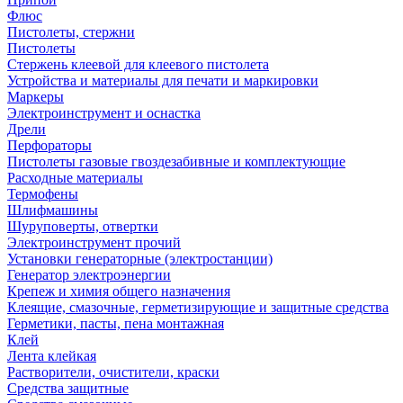
Флюс
Пистолеты, стержни
Пистолеты
Стержень клеевой для клеевого пистолета
Устройства и материалы для печати и маркировки
Маркеры
Электроинструмент и оснастка
Дрели
Перфораторы
Пистолеты газовые гвоздезабивные и комплектующие
Расходные материалы
Термофены
Шлифмашины
Шуруповерты, отвертки
Электроинструмент прочий
Установки генераторные (электростанции)
Генератор электроэнергии
Крепеж и химия общего назначения
Клеящие, смазочные, герметизирующие и защитные средства
Герметики, пасты, пена монтажная
Клей
Лента клейкая
Растворители, очистители, краски
Средства защитные