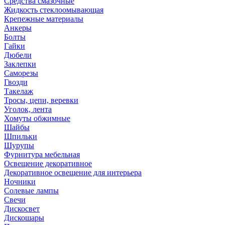
Средства смазочные
Жидкость стеклоомывающая
Крепежные материалы
Анкеры
Болты
Гайки
Дюбели
Заклепки
Саморезы
Гвозди
Такелаж
Тросы, цепи, веревки
Уголок, лента
Хомуты обжимные
Шайбы
Шпильки
Шурупы
Фурнитура мебельная
Освещение декоративное
Декоративное освещение для интерьера
Ночники
Солевые лампы
Свечи
Дискосвет
Дискошары