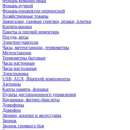
Фонарь кемпинговый
Фонарь ручной
Фонарь-прожектор переносной
Хозяйственные товары
Зажигалки, газовые горелки, резаки, плитки
Кипятильники
Пакеты и прочий инвентарь
Посуда, весы
Электросушители
Часы, метеостанции, термометры
Метеостанции
Термометры бытовые
Часы настенные
Часы настольные
Электроника
USB, AUX, Bluetooth компоненты
Антенны
Карты памяти, флешки
Пульты дистанционного управления
Наушники, фитнес-браслеты
Домофоны
Домофон
Звонки, кнопки и аксессуары
Звонок
Звонок громкого боя