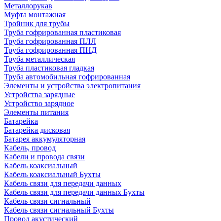
Металлорукав
Муфта монтажная
Тройник для трубы
Труба гофрированная пластиковая
Труба гофрированная ПЛЛ
Труба гофрированная ПНД
Труба металлическая
Труба пластиковая гладкая
Труба автомобильная гофрированная
Элементы и устройства электропитания
Устройства зарядные
Устройство зарядное
Элементы питания
Батарейка
Батарейка дисковая
Батарея аккумуляторная
Кабель, провод
Кабели и провода связи
Кабель коаксиальный
Кабель коаксиальный Бухты
Кабель связи для передачи данных
Кабель связи для передачи данных Бухты
Кабель связи сигнальный
Кабель связи сигнальный Бухты
Провод акустический