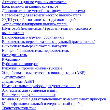
Аксессуары для модульных автоматов
Блок вспомогательных контактов
Дополнительные устройства модульной системы
Сервомотор для автоматического выключателя
УЗДП устройство защиты от дугового пробоя
Устройство блокировки выключателей
Шунтовой (независимый) расцепитель для силового
выключателя
Выключатели нагрузки, рубильники
Выключатель-переключатель модульный (расцепитель)
Выключатель-переключатель нагрузки
Концевой выключатель, переключатель
Разъединитель
Рубильник
Рубильник в корпусе
Рукоятки и прочие комплектующие
Устройства автоматического ввода резерва (АВР)
Дифавтоматы
Дифавтомат, АВДТ
Измерительные приборы для установки в щит
Амперметр для установки в щит
Вольтметр для установки в щит
Комплектующие для установочных измерительных приборов
Многофункциональный измерительный прибор
Трансформатор тока