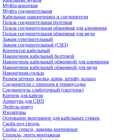
Муфта концевая
Муфта соединительная
Кабельные наконечники и соединители
Гильза соединительная болтовая
Гильза соединительная обжимная для алюминия
Гильза соединительная обжимная для меди
Зажим ответвительный
Зажим соединительный (СИЗ)
Коннектор кабельный
Наконечник кабельный болтовой
Наконечник кабельный обжимной для алюминия
Наконечник кабельный обжимной для меди
Наконечник-гильза
Разъем штекер, вилка, крюк, штифт, кольцо
Соединители с припоем в термоусадке
Соединитель слаботочный (скотчлок)
Крепеж для кабеля
Арматура для СИП
Дюбель-хомут
Изоляторы
Основание монтажное для кабельных стяжек
Скоба под гвоздь
Скобы, серьги, зажимы крепежные
Спираль, лента монтажная