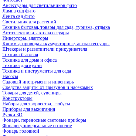
Аксессуары для светильников фито
Лампа свд фито
Лента свд фито
Светильник для растений
Техника бытовая, товары для сада, туризма, отдыха
Автоэлектрика, автоаксессуары
Инверторы, адапторы
Клеммы, провода аккумуляторные, автоаксессуары
Штекеры и разветвители прикуривателя
Техника бытовая
Техника для дома и офиса
Техника для кухни
Техника и инструменты для сада
Насосы
Садовый инструмент и инвентарь
Средства защиты от грызунов и насекомых
Товары для детей, сувениры
Конструкторы
Наборы для творчества, глобусы
Приборы для выжигания
Ручки 3D
Фонари, переносные световые приборы
Фонари универсальные и прочие
Фонарь головной