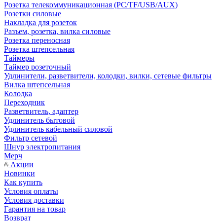
Розетка телекоммуникационная (PC/TF/USB/AUX)
Розетки силовые
Накладка для розеток
Разъем, розетка, вилка силовые
Розетка переносная
Розетка штепсельная
Таймеры
Таймер розеточный
Удлинители, разветвители, колодки, вилки, сетевые фильтры
Вилка штепсельная
Колодка
Переходник
Разветвитель, адаптер
Удлинитель бытовой
Удлинитель кабельный силовой
Фильтр сетевой
Шнур электропитания
Мерч
Акции
Новинки
Как купить
Условия оплаты
Условия доставки
Гарантия на товар
Возврат