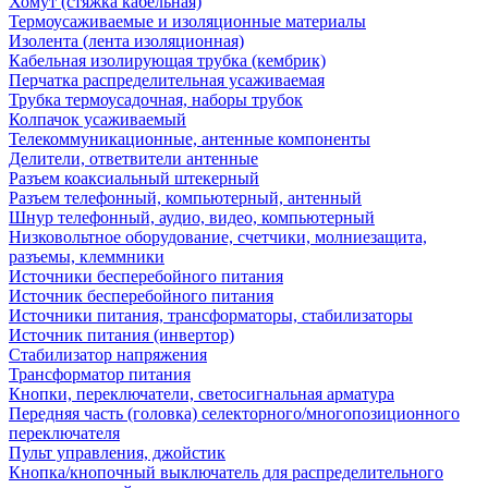
Хомут (стяжка кабельная)
Термоусаживаемые и изоляционные материалы
Изолента (лента изоляционная)
Кабельная изолирующая трубка (кембрик)
Перчатка распределительная усаживаемая
Трубка термоусадочная, наборы трубок
Колпачок усаживаемый
Телекоммуникационные, антенные компоненты
Делители, ответвители антенные
Разъем коаксиальный штекерный
Разъем телефонный, компьютерный, антенный
Шнур телефонный, аудио, видео, компьютерный
Низковольтное оборудование, счетчики, молниезащита,
разъемы, клеммники
Источники бесперебойного питания
Источник бесперебойного питания
Источники питания, трансформаторы, стабилизаторы
Источник питания (инвертор)
Стабилизатор напряжения
Трансформатор питания
Кнопки, переключатели, светосигнальная арматура
Передняя часть (головка) селекторного/многопозиционного
переключателя
Пульт управления, джойстик
Кнопка/кнопочный выключатель для распределительного