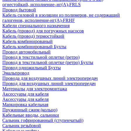
огнестойкий, исполнение–нг(А)-FRLS
Провод бытовой
Кабель силовой в изоляции из полимеров, не содержащий
галогенов, исполнение-нг(А)-FRHF
Кабели специального назначения
Кабель (провод) для погружных насосов
Кабель (провод) термостойкий
Кабель комбинированый
Кабель комбинированый Бухты
Провод автомобильный
Провод в текстильной оплетке (ретро)
Провод в текстильной оплетке (ретро) Бухты
Провод одножильный Бухты
Эмальпровод
Провода для воздушных линий электропередач
Провод для воздушных линий электропередач
Материалы для электромонтажа
Аксессуары для кабеля
Аксессуары для кабеля
Маркировка кабельная
Пружинный сжим (кольцо)
Кабельные вводы, сальники
Сальник гофрированный (ступенчатый)
Сальник резьбовой
Кабельные муфты