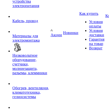
устройства
электропитания
Как купить
К
Кабель, провод
Условия
оплаты
Условия
Новинки
Акции
доставки
Материалы для
Гарантия
электромонтажа
на товар
Возврат
Низковольтное
оборудование,
счетчики,
молниезащита,
разъемы, клеммники
Обогрев, вентиляция,
климатотехника,
гелиосистемы