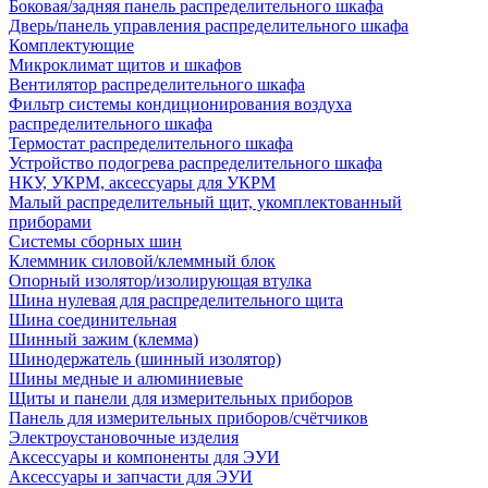
Боковая/задняя панель распределительного шкафа
Дверь/панель управления распределительного шкафа
Комплектующие
Микроклимат щитов и шкафов
Вентилятор распределительного шкафа
Фильтр системы кондиционирования воздуха
распределительного шкафа
Термостат распределительного шкафа
Устройство подогрева распределительного шкафа
НКУ, УКРМ, аксессуары для УКРМ
Малый распределительный щит, укомплектованный
приборами
Системы сборных шин
Клеммник силовой/клеммный блок
Опорный изолятор/изолирующая втулка
Шина нулевая для распределительного щита
Шина соединительная
Шинный зажим (клемма)
Шинодержатель (шинный изолятор)
Шины медные и алюминиевые
Щиты и панели для измерительных приборов
Панель для измерительных приборов/счётчиков
Электроустановочные изделия
Аксессуары и компоненты для ЭУИ
Аксессуары и запчасти для ЭУИ