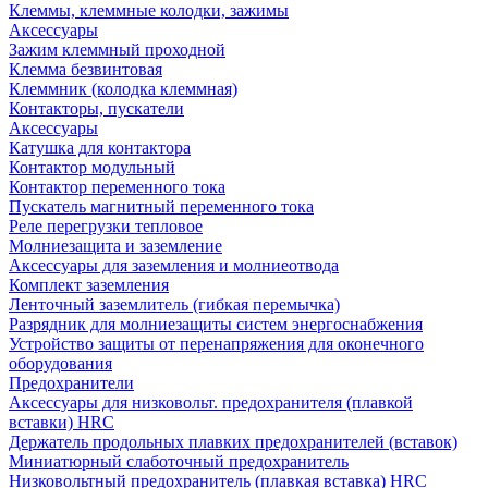
Клеммы, клеммные колодки, зажимы
Аксессуары
Зажим клеммный проходной
Клемма безвинтовая
Клеммник (колодка клеммная)
Контакторы, пускатели
Аксессуары
Катушка для контактора
Контактор модульный
Контактор переменного тока
Пускатель магнитный переменного тока
Реле перегрузки тепловое
Молниезащита и заземление
Аксессуары для заземления и молниеотвода
Комплект заземления
Ленточный заземлитель (гибкая перемычка)
Разрядник для молниезащиты систем энергоснабжения
Устройство защиты от перенапряжения для оконечного
оборудования
Предохранители
Аксессуары для низковольт. предохранителя (плавкой
вставки) HRC
Держатель продольных плавких предохранителей (вставок)
Миниатюрный слаботочный предохранитель
Низковольтный предохранитель (плавкая вставка) HRC