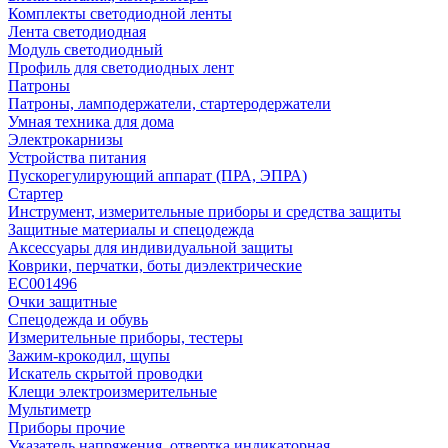
Комплекты светодиодной ленты
Лента светодиодная
Модуль светодиодный
Профиль для светодиодных лент
Патроны
Патроны, ламподержатели, стартеродержатели
Умная техника для дома
Электрокарнизы
Устройства питания
Пускорегулирующий аппарат (ПРА, ЭПРА)
Стартер
Инструмент, измерительные приборы и средства защиты
Защитные материалы и спецодежда
Аксессуары для индивидуальной защиты
Коврики, перчатки, боты диэлектрические
EC001496
Очки защитные
Спецодежда и обувь
Измерительные приборы, тестеры
Зажим-крокодил, щупы
Искатель скрытой проводки
Клещи электроизмерительные
Мультиметр
Приборы прочие
Указатель напряжения, отвертка индикаторная