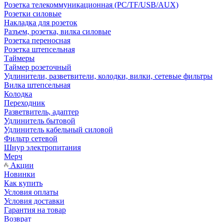
Розетка телекоммуникационная (PC/TF/USB/AUX)
Розетки силовые
Накладка для розеток
Разъем, розетка, вилка силовые
Розетка переносная
Розетка штепсельная
Таймеры
Таймер розеточный
Удлинители, разветвители, колодки, вилки, сетевые фильтры
Вилка штепсельная
Колодка
Переходник
Разветвитель, адаптер
Удлинитель бытовой
Удлинитель кабельный силовой
Фильтр сетевой
Шнур электропитания
Мерч
Акции
Новинки
Как купить
Условия оплаты
Условия доставки
Гарантия на товар
Возврат