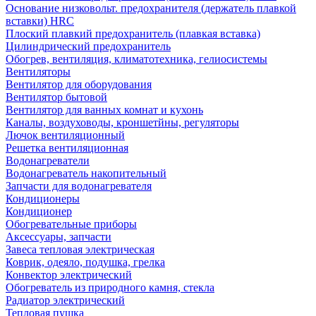
Основание низковольт. предохранителя (держатель плавкой
вставки) HRC
Плоский плавкий предохранитель (плавкая вставка)
Цилиндрический предохранитель
Обогрев, вентиляция, климатотехника, гелиосистемы
Вентиляторы
Вентилятор для оборудования
Вентилятор бытовой
Вентилятор для ванных комнат и кухонь
Каналы, воздуховоды, кроншетйны, регуляторы
Лючок вентиляционный
Решетка вентиляционная
Водонагреватели
Водонагреватель накопительный
Запчасти для водонагревателя
Кондиционеры
Кондиционер
Обогревательные приборы
Аксессуары, запчасти
Завеса тепловая электрическая
Коврик, одеяло, подушка, грелка
Конвектор электрический
Обогреватель из природного камня, стекла
Радиатор электрический
Тепловая пушка