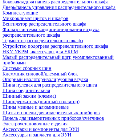
Боковая/задняя панель распределительного шкафа
Дверь/панель управления распределительного шкафа
Комплектующие
Микроклимат щитов и шкафов
Вентилятор распределительного шкафа
Фильтр системы кондиционирования воздуха
распределительного шкафа
Термостат распределительного шкафа
Устройство подогрева распределительного шкафа
НКУ, УКРМ, аксессуары для УКРМ
Малый распределительный щит, укомплектованный
приборами
Системы сборных шин
Клеммник силовой/клеммный блок
Опорный изолятор/изолирующая втулка
Шина нулевая для распределительного щита
Шина соединительная
Шинный зажим (клемма)
Шинодержатель (шинный изолятор)
Шины медные и алюминиевые
Щиты и панели для измерительных приборов
Панель для измерительных приборов/счётчиков
Электроустановочные изделия
Аксессуары и компоненты для ЭУИ
Аксессуары и запчасти для ЭУИ