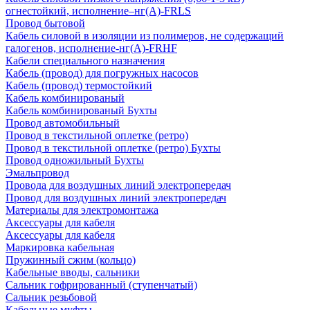
огнестойкий, исполнение–нг(А)-FRLS
Провод бытовой
Кабель силовой в изоляции из полимеров, не содержащий
галогенов, исполнение-нг(А)-FRHF
Кабели специального назначения
Кабель (провод) для погружных насосов
Кабель (провод) термостойкий
Кабель комбинированый
Кабель комбинированый Бухты
Провод автомобильный
Провод в текстильной оплетке (ретро)
Провод в текстильной оплетке (ретро) Бухты
Провод одножильный Бухты
Эмальпровод
Провода для воздушных линий электропередач
Провод для воздушных линий электропередач
Материалы для электромонтажа
Аксессуары для кабеля
Аксессуары для кабеля
Маркировка кабельная
Пружинный сжим (кольцо)
Кабельные вводы, сальники
Сальник гофрированный (ступенчатый)
Сальник резьбовой
Кабельные муфты