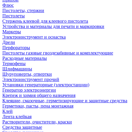
Флюс
Пистолеты, стержни
Пистолеты
Стержень клеевой для клеевого пистолета
Устройства и материалы для печати и маркировки
Маркеры
Электроинструмент и оснастка
Дрели
Перфораторы
Пистолеты газовые гвоздезабивные и комплектующие
Расходные материалы
Термофены
Шлифмашины
Шуруповерты, отвертки
Электроинструмент прочий
Установки генераторные (электростанции)
Генератор электроэнергии
Крепеж и химия общего назначения
Клеящие, смазочные, герметизирующие и защитные средства
Герметики, пасты, пена монтажная
Клей
Лента клейкая
Растворители, очистители, краски
Средства защитные