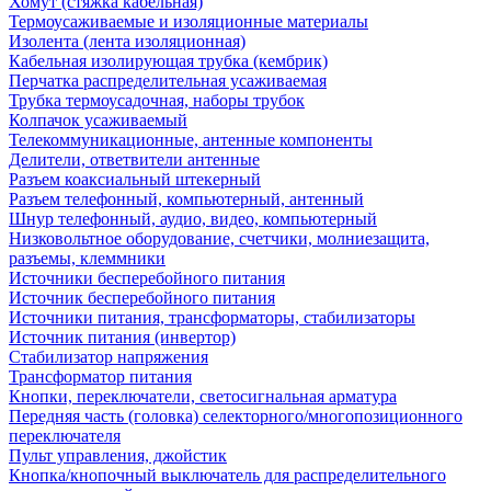
Хомут (стяжка кабельная)
Термоусаживаемые и изоляционные материалы
Изолента (лента изоляционная)
Кабельная изолирующая трубка (кембрик)
Перчатка распределительная усаживаемая
Трубка термоусадочная, наборы трубок
Колпачок усаживаемый
Телекоммуникационные, антенные компоненты
Делители, ответвители антенные
Разъем коаксиальный штекерный
Разъем телефонный, компьютерный, антенный
Шнур телефонный, аудио, видео, компьютерный
Низковольтное оборудование, счетчики, молниезащита,
разъемы, клеммники
Источники бесперебойного питания
Источник бесперебойного питания
Источники питания, трансформаторы, стабилизаторы
Источник питания (инвертор)
Стабилизатор напряжения
Трансформатор питания
Кнопки, переключатели, светосигнальная арматура
Передняя часть (головка) селекторного/многопозиционного
переключателя
Пульт управления, джойстик
Кнопка/кнопочный выключатель для распределительного