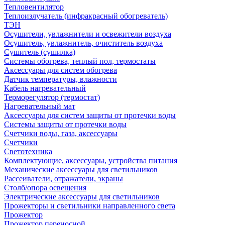
Тепловентилятор
Теплоизлучатель (инфракрасный обогреватель)
ТЭН
Осушители, увлажнители и освежители воздуха
Осушитель, увлажнитель, очиститель воздуха
Сушитель (сушилка)
Системы обогрева, теплый пол, термостаты
Аксессуары для систем обогрева
Датчик температуры, влажности
Кабель нагревательный
Терморегулятор (термостат)
Нагревательный мат
Аксессуары для систем защиты от протечки воды
Системы защиты от протечки воды
Счетчики воды, газа, аксессуары
Счетчики
Светотехника
Комплектующие, аксессуары, устройства питания
Механические аксессуары для светильников
Рассеиватели, отражатели, экраны
Столб/опора освещения
Электрические аксессуары для светильников
Прожекторы и светильники направленного света
Прожектор
Прожектор переносной