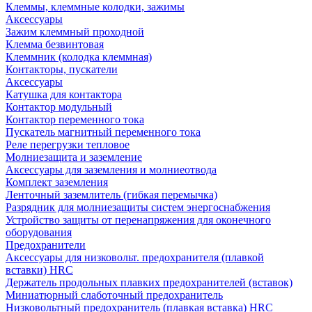
Клеммы, клеммные колодки, зажимы
Аксессуары
Зажим клеммный проходной
Клемма безвинтовая
Клеммник (колодка клеммная)
Контакторы, пускатели
Аксессуары
Катушка для контактора
Контактор модульный
Контактор переменного тока
Пускатель магнитный переменного тока
Реле перегрузки тепловое
Молниезащита и заземление
Аксессуары для заземления и молниеотвода
Комплект заземления
Ленточный заземлитель (гибкая перемычка)
Разрядник для молниезащиты систем энергоснабжения
Устройство защиты от перенапряжения для оконечного
оборудования
Предохранители
Аксессуары для низковольт. предохранителя (плавкой
вставки) HRC
Держатель продольных плавких предохранителей (вставок)
Миниатюрный слаботочный предохранитель
Низковольтный предохранитель (плавкая вставка) HRC