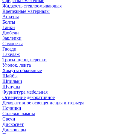
Средства смазочные
Жидкость стеклоомывающая
Крепежные материалы
Анкеры
Болты
Гайки
Дюбели
Заклепки
Саморезы
Гвозди
Такелаж
Тросы, цепи, веревки
Уголок, лента
Хомуты обжимные
Шайбы
Шпильки
Шурупы
Фурнитура мебельная
Освещение декоративное
Декоративное освещение для интерьера
Ночники
Солевые лампы
Свечи
Дискосвет
Дискошары