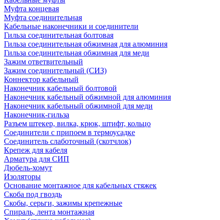
Муфта концевая
Муфта соединительная
Кабельные наконечники и соединители
Гильза соединительная болтовая
Гильза соединительная обжимная для алюминия
Гильза соединительная обжимная для меди
Зажим ответвительный
Зажим соединительный (СИЗ)
Коннектор кабельный
Наконечник кабельный болтовой
Наконечник кабельный обжимной для алюминия
Наконечник кабельный обжимной для меди
Наконечник-гильза
Разъем штекер, вилка, крюк, штифт, кольцо
Соединители с припоем в термоусадке
Соединитель слаботочный (скотчлок)
Крепеж для кабеля
Арматура для СИП
Дюбель-хомут
Изоляторы
Основание монтажное для кабельных стяжек
Скоба под гвоздь
Скобы, серьги, зажимы крепежные
Спираль, лента монтажная