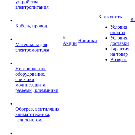
устройства
электропитания
Как купить
К
Кабель, провод
Условия
оплаты
Условия
Новинки
Акции
доставки
Материалы для
Гарантия
электромонтажа
на товар
Возврат
Низковольтное
оборудование,
счетчики,
молниезащита,
разъемы, клеммники
Обогрев, вентиляция,
климатотехника,
гелиосистемы