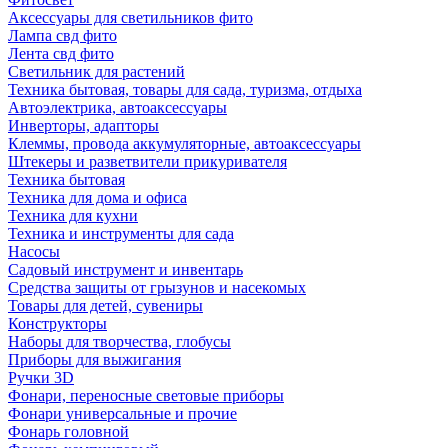
Аксессуары для светильников фито
Лампа свд фито
Лента свд фито
Светильник для растений
Техника бытовая, товары для сада, туризма, отдыха
Автоэлектрика, автоаксессуары
Инверторы, адапторы
Клеммы, провода аккумуляторные, автоаксессуары
Штекеры и разветвители прикуривателя
Техника бытовая
Техника для дома и офиса
Техника для кухни
Техника и инструменты для сада
Насосы
Садовый инструмент и инвентарь
Средства защиты от грызунов и насекомых
Товары для детей, сувениры
Конструкторы
Наборы для творчества, глобусы
Приборы для выжигания
Ручки 3D
Фонари, переносные световые приборы
Фонари универсальные и прочие
Фонарь головной