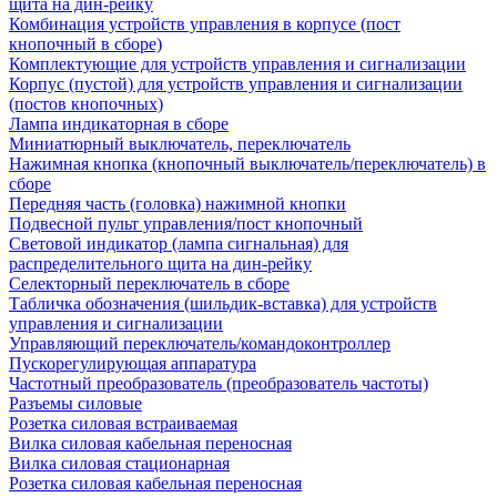
щита на дин-рейку
Комбинация устройств управления в корпусе (пост
кнопочный в сборе)
Комплектующие для устройств управления и сигнализации
Корпус (пустой) для устройств управления и сигнализации
(постов кнопочных)
Лампа индикаторная в сборе
Миниатюрный выключатель, переключатель
Нажимная кнопка (кнопочный выключатель/переключатель) в
сборе
Передняя часть (головка) нажимной кнопки
Подвесной пульт управления/пост кнопочный
Световой индикатор (лампа сигнальная) для
распределительного щита на дин-рейку
Селекторный переключатель в сборе
Табличка обозначения (шильдик-вставка) для устройств
управления и сигнализации
Управляющий переключатель/командоконтроллер
Пускорегулирующая аппаратура
Частотный преобразователь (преобразователь частоты)
Разъемы силовые
Розетка силовая встраиваемая
Вилка силовая кабельная переносная
Вилка силовая стационарная
Розетка силовая кабельная переносная