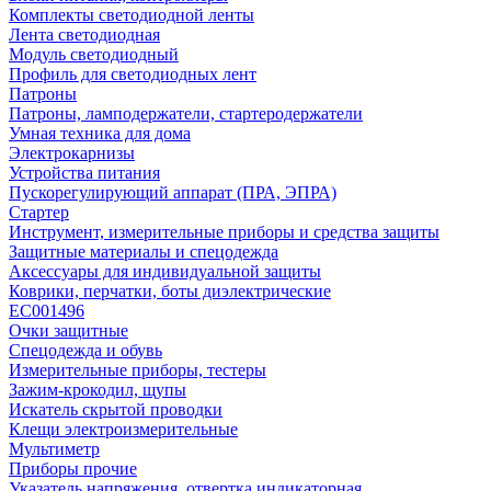
Комплекты светодиодной ленты
Лента светодиодная
Модуль светодиодный
Профиль для светодиодных лент
Патроны
Патроны, ламподержатели, стартеродержатели
Умная техника для дома
Электрокарнизы
Устройства питания
Пускорегулирующий аппарат (ПРА, ЭПРА)
Стартер
Инструмент, измерительные приборы и средства защиты
Защитные материалы и спецодежда
Аксессуары для индивидуальной защиты
Коврики, перчатки, боты диэлектрические
EC001496
Очки защитные
Спецодежда и обувь
Измерительные приборы, тестеры
Зажим-крокодил, щупы
Искатель скрытой проводки
Клещи электроизмерительные
Мультиметр
Приборы прочие
Указатель напряжения, отвертка индикаторная