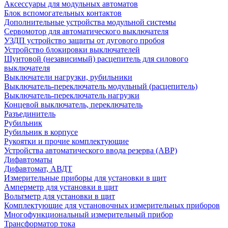
Аксессуары для модульных автоматов
Блок вспомогательных контактов
Дополнительные устройства модульной системы
Сервомотор для автоматического выключателя
УЗДП устройство защиты от дугового пробоя
Устройство блокировки выключателей
Шунтовой (независимый) расцепитель для силового
выключателя
Выключатели нагрузки, рубильники
Выключатель-переключатель модульный (расцепитель)
Выключатель-переключатель нагрузки
Концевой выключатель, переключатель
Разъединитель
Рубильник
Рубильник в корпусе
Рукоятки и прочие комплектующие
Устройства автоматического ввода резерва (АВР)
Дифавтоматы
Дифавтомат, АВДТ
Измерительные приборы для установки в щит
Амперметр для установки в щит
Вольтметр для установки в щит
Комплектующие для установочных измерительных приборов
Многофункциональный измерительный прибор
Трансформатор тока