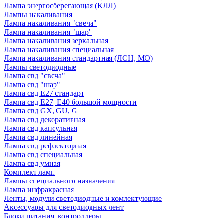
Лампа энергосберегающая (КЛЛ)
Лампы накаливания
Лампа накаливания "свеча"
Лампа накаливания "шар"
Лампа накаливания зеркальная
Лампа накаливания специальная
Лампа накаливания стандартная (ЛОН, МО)
Лампы светодиодные
Лампа свд "свеча"
Лампа свд "шар"
Лампа свд E27 стандарт
Лампа свд E27, Е40 большой мощности
Лампа свд GX, GU, G
Лампа свд декоративная
Лампа свд капсульная
Лампа свд линейная
Лампа свд рефлекторная
Лампа свд специальная
Лампа свд умная
Комплект ламп
Лампы специального назначения
Лампа инфракрасная
Ленты, модули светодиодные и комлектующие
Аксессуары для светодиодных лент
Блоки питания, контроллеры