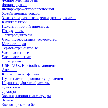
Фонарь кемпинговый
Фонарь ручной
Фонарь-прожектор переносной
Хозяйственные товары
Зажигалки, газовые горелки, резаки, плитки
Кипятильники
Пакеты и прочий инвентарь
Посуда, весы
Электросушители
Часы, метеостанции, термометры
Метеостанции
Термометры бытовые
Часы настенные
Часы настольные
Электроника
USB, AUX, Bluetooth компоненты
Антенны
Карты памяти, флешки
Пульты дистанционного управления
Наушники, фитнес-браслеты
Домофоны
Домофон
Звонки, кнопки и аксессуары
Звонок
Звонок громкого боя