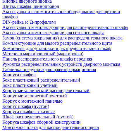
Кнопка дверного звонка
Щиты, шкафы, шинопровод
Аксессуары и вспомогательное оборудование для щитов и
шкафов
DIN-рейка (с Ω-профилем)
Аксессуары и комплектующие для распределительного шкафа
Аксессуары и комплектующие для сетевого шкафа
Замок (система закрывания) для распределительного шкафа
Комплектующие для малого распределительного щита
Компонент для установки в распределительный шкаф
Материал маркировочный (маркировка)
Панель распределительного шкафа передняя
Рукоятка распределительных устройств дверного монтажа
Табличка предупреждающая/информационная
Корпуса шкафов
Бокс пластиковый распределительный
Бокс пластиковый учетный
Корпус металлический распределительный
Корпус металлический учетный
Корпус с монтажной панелью
Корпус шкафа (пустой)
Корпуса шкафов заказные
Шкаф распределительный (пустой)
Корпуса шкафов сборной конструкции
Монтажная плата для распределительного щита