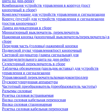
щита на дин-рейку
Комбинация устройств управления в корпусе (пост
кнопочный в сборе)
Комплектующие для устройств управления и сигнализации
Корпус (пустой) для устройств управления и сигнализации
(постов кнопочных)
Лампа индикаторная в сборе
Миниатюрный выключатель, переключатель
Нажимная кнопка (кнопочный выключатель/переключатель) в
сборе
Передняя часть (головка) нажимной кнопки
Подвесной пульт управления/пост кнопочный
Световой индикатор (лампа сигнальная) для
распределительного щита на дин-рейку
Селекторный переключатель в сборе
Табличка обозначения (шильдик-вставка) для устройств
управления и сигнализации
Управляющий переключатель/командоконтроллер
Пускорегулирующая аппаратура
Частотный преобразователь (преобразователь частоты)
Разъемы силовые
Розетка силовая встраиваемая
Вилка силовая кабельная переносная
Вилка силовая стационарная
Розетка силовая кабельная переносная