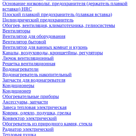
Основание низковольт. предохранителя (держатель плавкой
вставки) HRC
Плоский плавкий предохранитель (плавкая вставка)
Цилиндрический предохранитель
Обогрев, вентиляция, климатотехника, гелиосистемы
Вентиляторы
Вентилятор для оборудования
Вентилятор бытовой
Вентилятор для ванных комнат и кухонь
Каналы, воздуховоды, кроншетйны, регуляторы
Лючок вентиляционный
Решетка вентиляционная
Водонагреватели
Водонагреватель накопительный
Запчасти для водонагревателя
Кондиционеры
Кондиционер
Обогревательные приборы
Аксессуары, запчасти
Завеса тепловая электрическая
Коврик, одеяло, подушка, грелка
Конвектор электрический
Обогреватель из природного камня, стекла
Радиатор электрический
Тепловая пушка