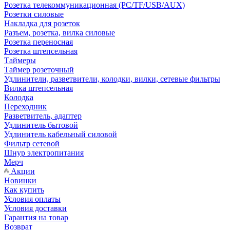
Розетка телекоммуникационная (PC/TF/USB/AUX)
Розетки силовые
Накладка для розеток
Разъем, розетка, вилка силовые
Розетка переносная
Розетка штепсельная
Таймеры
Таймер розеточный
Удлинители, разветвители, колодки, вилки, сетевые фильтры
Вилка штепсельная
Колодка
Переходник
Разветвитель, адаптер
Удлинитель бытовой
Удлинитель кабельный силовой
Фильтр сетевой
Шнур электропитания
Мерч
Акции
Новинки
Как купить
Условия оплаты
Условия доставки
Гарантия на товар
Возврат