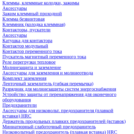
Клеммы, клеммные колодки, зажимы
Аксессуары
Зажим клеммный проходной
Клемма безвинтовая
Клеммник (колодка клеммная)
Контакторы, пускатели
Аксессуары
Катушка для контактора
Контактор модульный
Контактор переменного тока
Пускатель магнитный переменного тока
Реле перегрузки тепловое
Молниезащита и заземление
Аксессуары для заземления и молниеотвода
Комплект заземления
Ленточный заземлитель (гибкая перемычка)
Разрядник для молниезащиты систем энергоснабжения
Устройство защиты от перенапряжения для оконечного
оборудования
Предохранители
Аксессуары для низковольт. предохранителя (плавкой
вставки) HRC
Держатель продольных плавких предохранителей (вставок)
Миниатюрный слаботочный предохранитель
Низковольтный предохранитель (плавкая вставка) HRC