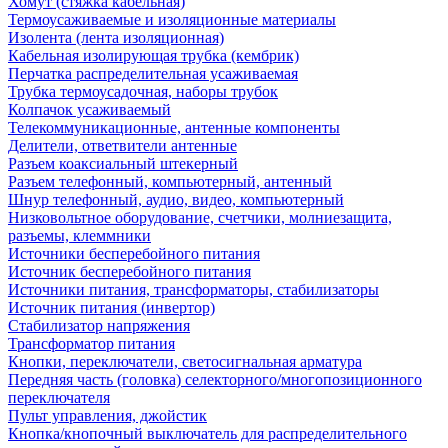
Хомут (стяжка кабельная)
Термоусаживаемые и изоляционные материалы
Изолента (лента изоляционная)
Кабельная изолирующая трубка (кембрик)
Перчатка распределительная усаживаемая
Трубка термоусадочная, наборы трубок
Колпачок усаживаемый
Телекоммуникационные, антенные компоненты
Делители, ответвители антенные
Разъем коаксиальный штекерный
Разъем телефонный, компьютерный, антенный
Шнур телефонный, аудио, видео, компьютерный
Низковольтное оборудование, счетчики, молниезащита,
разъемы, клеммники
Источники бесперебойного питания
Источник бесперебойного питания
Источники питания, трансформаторы, стабилизаторы
Источник питания (инвертор)
Стабилизатор напряжения
Трансформатор питания
Кнопки, переключатели, светосигнальная арматура
Передняя часть (головка) селекторного/многопозиционного
переключателя
Пульт управления, джойстик
Кнопка/кнопочный выключатель для распределительного