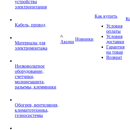
устройства
электропитания
Как купить
К
Кабель, провод
Условия
оплаты
Условия
Новинки
Акции
доставки
Материалы для
Гарантия
электромонтажа
на товар
Возврат
Низковольтное
оборудование,
счетчики,
молниезащита,
разъемы, клеммники
Обогрев, вентиляция,
климатотехника,
гелиосистемы