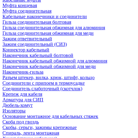
Муфта концевая
Муфта соединительная
Кабельные наконечники и соединители
Гильза соединительная болтовая
Гильза соединительная обжимная для алюминия
Гильза соединительная обжимная для меди
Зажим ответвительный
Зажим соединительный (СИЗ)
Коннектор кабельный
Наконечник кабельный болтовой
Наконечник кабельный обжимной для алюминия
Наконечник кабельный обжимной для меди
Наконечник-гильза
Разъем штекер, вилка, крюк, штифт, кольцо
Соединители с припоем в термоусадке
Соединитель слаботочный (скотчлок)
Крепеж для кабеля
Арматура для СИП
Дюбель-хомут
Изоляторы
Основание монтажное для кабельных стяжек
Скоба под гвоздь
Скобы, серьги, зажимы крепежные
Спираль, лента монтажная