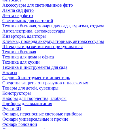
Аксессуары для светильников фито
Лампа свд фито
Лента свд фито
Светильник для растений
Техника бытовая, товары для сада, туризма, отдыха
Автоэлектрика, автоаксессуары
Инверторы, адапторы
Клеммы, провода аккумуляторные, автоаксессуары
Штекеры и разветвители прикуривателя
Техника бытовая
Техника для дома и офиса
Техника для кухни
Техника и инструменты для сада
Насосы
Садовый инструмент и инвентарь
Средства защиты от грызунов и насекомых
Товары для детей, сувениры
Конструкторы
Наборы для творчества, глобусы
Приборы для выжигания
Ручки 3D
Фонари, переносные световые приборы
Фонари универсальные и прочие
Фонарь головной