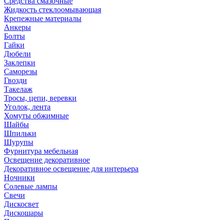
Средства смазочные
Жидкость стеклоомывающая
Крепежные материалы
Анкеры
Болты
Гайки
Дюбели
Заклепки
Саморезы
Гвозди
Такелаж
Тросы, цепи, веревки
Уголок, лента
Хомуты обжимные
Шайбы
Шпильки
Шурупы
Фурнитура мебельная
Освещение декоративное
Декоративное освещение для интерьера
Ночники
Солевые лампы
Свечи
Дискосвет
Дискошары