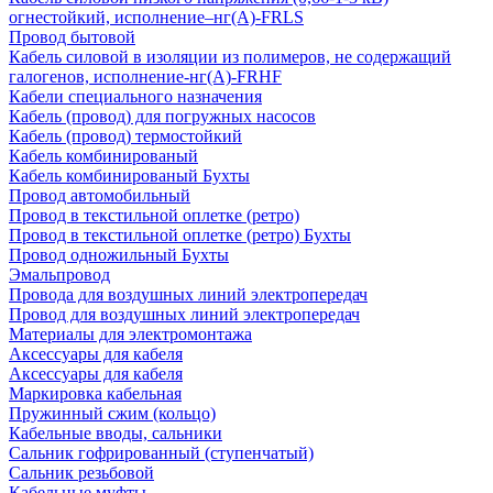
огнестойкий, исполнение–нг(А)-FRLS
Провод бытовой
Кабель силовой в изоляции из полимеров, не содержащий
галогенов, исполнение-нг(А)-FRHF
Кабели специального назначения
Кабель (провод) для погружных насосов
Кабель (провод) термостойкий
Кабель комбинированый
Кабель комбинированый Бухты
Провод автомобильный
Провод в текстильной оплетке (ретро)
Провод в текстильной оплетке (ретро) Бухты
Провод одножильный Бухты
Эмальпровод
Провода для воздушных линий электропередач
Провод для воздушных линий электропередач
Материалы для электромонтажа
Аксессуары для кабеля
Аксессуары для кабеля
Маркировка кабельная
Пружинный сжим (кольцо)
Кабельные вводы, сальники
Сальник гофрированный (ступенчатый)
Сальник резьбовой
Кабельные муфты