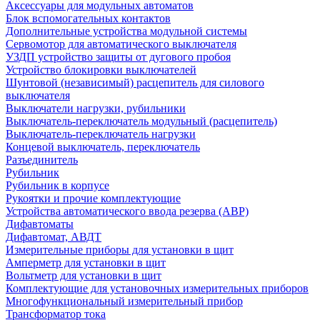
Аксессуары для модульных автоматов
Блок вспомогательных контактов
Дополнительные устройства модульной системы
Сервомотор для автоматического выключателя
УЗДП устройство защиты от дугового пробоя
Устройство блокировки выключателей
Шунтовой (независимый) расцепитель для силового
выключателя
Выключатели нагрузки, рубильники
Выключатель-переключатель модульный (расцепитель)
Выключатель-переключатель нагрузки
Концевой выключатель, переключатель
Разъединитель
Рубильник
Рубильник в корпусе
Рукоятки и прочие комплектующие
Устройства автоматического ввода резерва (АВР)
Дифавтоматы
Дифавтомат, АВДТ
Измерительные приборы для установки в щит
Амперметр для установки в щит
Вольтметр для установки в щит
Комплектующие для установочных измерительных приборов
Многофункциональный измерительный прибор
Трансформатор тока