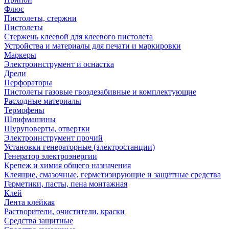
Флюс
Пистолеты, стержни
Пистолеты
Стержень клеевой для клеевого пистолета
Устройства и материалы для печати и маркировки
Маркеры
Электроинструмент и оснастка
Дрели
Перфораторы
Пистолеты газовые гвоздезабивные и комплектующие
Расходные материалы
Термофены
Шлифмашины
Шуруповерты, отвертки
Электроинструмент прочий
Установки генераторные (электростанции)
Генератор электроэнергии
Крепеж и химия общего назначения
Клеящие, смазочные, герметизирующие и защитные средства
Герметики, пасты, пена монтажная
Клей
Лента клейкая
Растворители, очистители, краски
Средства защитные