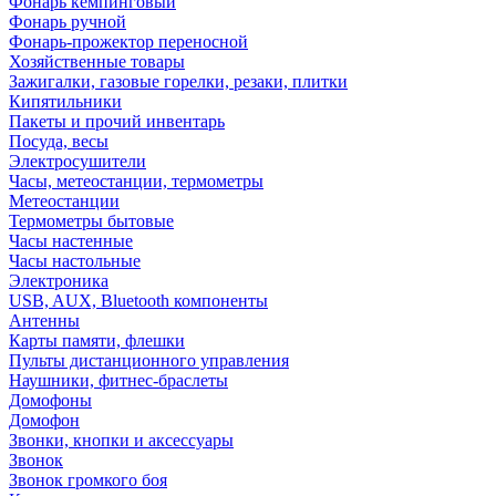
Фонарь кемпинговый
Фонарь ручной
Фонарь-прожектор переносной
Хозяйственные товары
Зажигалки, газовые горелки, резаки, плитки
Кипятильники
Пакеты и прочий инвентарь
Посуда, весы
Электросушители
Часы, метеостанции, термометры
Метеостанции
Термометры бытовые
Часы настенные
Часы настольные
Электроника
USB, AUX, Bluetooth компоненты
Антенны
Карты памяти, флешки
Пульты дистанционного управления
Наушники, фитнес-браслеты
Домофоны
Домофон
Звонки, кнопки и аксессуары
Звонок
Звонок громкого боя