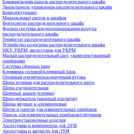
Боковая/задняя панель распределительного шкафа
Дверь/панель управления распределительного шкафа
Комплектующие
Микроклимат щитов и шкафов
Вентилятор распределительного шкафа
Фильтр системы кондиционирования воздуха
распределительного шкафа
Термостат распределительного шкафа
Устройство подогрева распределительного шкафа
НКУ, УКРМ, аксессуары для УКРМ
Малый распределительный щит, укомплектованный
приборами
Системы сборных шин
Клеммник силовой/клеммный блок
Опорный изолятор/изолирующая втулка
Шина нулевая для распределительного щита
Шина соединительная
Шинный зажим (клемма)
Шинодержатель (шинный изолятор)
Шины медные и алюминиевые
Щиты и панели для измерительных приборов
Панель для измерительных приборов/счётчиков
Электроустановочные изделия
Аксессуары и компоненты для ЭУИ
Аксессуары и запчасти для ЭУИ