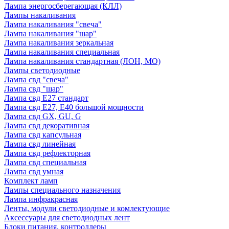
Лампа энергосберегающая (КЛЛ)
Лампы накаливания
Лампа накаливания "свеча"
Лампа накаливания "шар"
Лампа накаливания зеркальная
Лампа накаливания специальная
Лампа накаливания стандартная (ЛОН, МО)
Лампы светодиодные
Лампа свд "свеча"
Лампа свд "шар"
Лампа свд E27 стандарт
Лампа свд E27, Е40 большой мощности
Лампа свд GX, GU, G
Лампа свд декоративная
Лампа свд капсульная
Лампа свд линейная
Лампа свд рефлекторная
Лампа свд специальная
Лампа свд умная
Комплект ламп
Лампы специального назначения
Лампа инфракрасная
Ленты, модули светодиодные и комлектующие
Аксессуары для светодиодных лент
Блоки питания, контроллеры