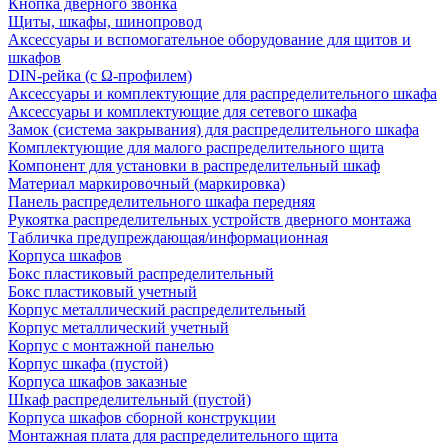
Кнопка дверного звонка
Щиты, шкафы, шинопровод
Аксессуары и вспомогательное оборудование для щитов и
шкафов
DIN-рейка (с Ω-профилем)
Аксессуары и комплектующие для распределительного шкафа
Аксессуары и комплектующие для сетевого шкафа
Замок (система закрывания) для распределительного шкафа
Комплектующие для малого распределительного щита
Компонент для установки в распределительный шкаф
Материал маркировочный (маркировка)
Панель распределительного шкафа передняя
Рукоятка распределительных устройств дверного монтажа
Табличка предупреждающая/информационная
Корпуса шкафов
Бокс пластиковый распределительный
Бокс пластиковый учетный
Корпус металлический распределительный
Корпус металлический учетный
Корпус с монтажной панелью
Корпус шкафа (пустой)
Корпуса шкафов заказные
Шкаф распределительный (пустой)
Корпуса шкафов сборной конструкции
Монтажная плата для распределительного щита