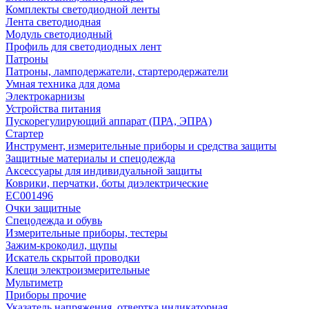
Комплекты светодиодной ленты
Лента светодиодная
Модуль светодиодный
Профиль для светодиодных лент
Патроны
Патроны, ламподержатели, стартеродержатели
Умная техника для дома
Электрокарнизы
Устройства питания
Пускорегулирующий аппарат (ПРА, ЭПРА)
Стартер
Инструмент, измерительные приборы и средства защиты
Защитные материалы и спецодежда
Аксессуары для индивидуальной защиты
Коврики, перчатки, боты диэлектрические
EC001496
Очки защитные
Спецодежда и обувь
Измерительные приборы, тестеры
Зажим-крокодил, щупы
Искатель скрытой проводки
Клещи электроизмерительные
Мультиметр
Приборы прочие
Указатель напряжения, отвертка индикаторная