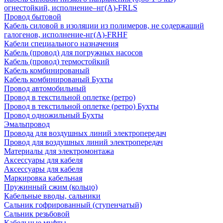
огнестойкий, исполнение–нг(А)-FRLS
Провод бытовой
Кабель силовой в изоляции из полимеров, не содержащий
галогенов, исполнение-нг(А)-FRHF
Кабели специального назначения
Кабель (провод) для погружных насосов
Кабель (провод) термостойкий
Кабель комбинированый
Кабель комбинированый Бухты
Провод автомобильный
Провод в текстильной оплетке (ретро)
Провод в текстильной оплетке (ретро) Бухты
Провод одножильный Бухты
Эмальпровод
Провода для воздушных линий электропередач
Провод для воздушных линий электропередач
Материалы для электромонтажа
Аксессуары для кабеля
Аксессуары для кабеля
Маркировка кабельная
Пружинный сжим (кольцо)
Кабельные вводы, сальники
Сальник гофрированный (ступенчатый)
Сальник резьбовой
Кабельные муфты