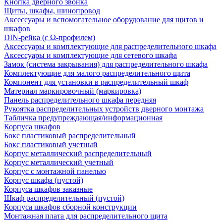
Кнопка дверного звонка
Щиты, шкафы, шинопровод
Аксессуары и вспомогательное оборудование для щитов и
шкафов
DIN-рейка (с Ω-профилем)
Аксессуары и комплектующие для распределительного шкафа
Аксессуары и комплектующие для сетевого шкафа
Замок (система закрывания) для распределительного шкафа
Комплектующие для малого распределительного щита
Компонент для установки в распределительный шкаф
Материал маркировочный (маркировка)
Панель распределительного шкафа передняя
Рукоятка распределительных устройств дверного монтажа
Табличка предупреждающая/информационная
Корпуса шкафов
Бокс пластиковый распределительный
Бокс пластиковый учетный
Корпус металлический распределительный
Корпус металлический учетный
Корпус с монтажной панелью
Корпус шкафа (пустой)
Корпуса шкафов заказные
Шкаф распределительный (пустой)
Корпуса шкафов сборной конструкции
Монтажная плата для распределительного щита