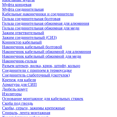
Муфта концевая
Муфта соединительная
Кабельные наконечники и соединители
Гильза соединительная болтовая
Гильза соединительная обжимная для алюминия
Гильза соединительная обжимная для меди
Зажим ответвительный
Зажим соединительный (СИЗ)
Коннектор кабельный
Наконечник кабельный болтовой
Наконечник кабельный обжимной для алюминия
Наконечник кабельный обжимной для меди
Наконечник-гильза
Разъем штекер, вилка, крюк, штифт, кольцо
Соединители с припоем в термоусадке
Соединитель слаботочный (скотчлок)
Крепеж для кабеля
Арматура для СИП
Дюбель-хомут
Изоляторы
Основание монтажное для кабельных стяжек
Скоба под гвоздь
Скобы, серьги, зажимы крепежные
Спираль, лента монтажная