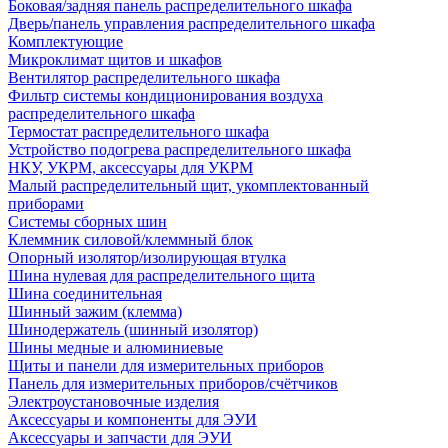
Боковая/задняя панель распределительного шкафа
Дверь/панель управления распределительного шкафа
Комплектующие
Микроклимат щитов и шкафов
Вентилятор распределительного шкафа
Фильтр системы кондиционирования воздуха
распределительного шкафа
Термостат распределительного шкафа
Устройство подогрева распределительного шкафа
НКУ, УКРМ, аксессуары для УКРМ
Малый распределительный щит, укомплектованный
приборами
Системы сборных шин
Клеммник силовой/клеммный блок
Опорный изолятор/изолирующая втулка
Шина нулевая для распределительного щита
Шина соединительная
Шинный зажим (клемма)
Шинодержатель (шинный изолятор)
Шины медные и алюминиевые
Щиты и панели для измерительных приборов
Панель для измерительных приборов/счётчиков
Электроустановочные изделия
Аксессуары и компоненты для ЭУИ
Аксессуары и запчасти для ЭУИ