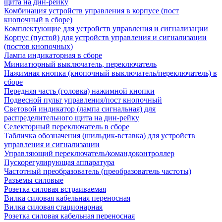
щита на дин-рейку
Комбинация устройств управления в корпусе (пост
кнопочный в сборе)
Комплектующие для устройств управления и сигнализации
Корпус (пустой) для устройств управления и сигнализации
(постов кнопочных)
Лампа индикаторная в сборе
Миниатюрный выключатель, переключатель
Нажимная кнопка (кнопочный выключатель/переключатель) в
сборе
Передняя часть (головка) нажимной кнопки
Подвесной пульт управления/пост кнопочный
Световой индикатор (лампа сигнальная) для
распределительного щита на дин-рейку
Селекторный переключатель в сборе
Табличка обозначения (шильдик-вставка) для устройств
управления и сигнализации
Управляющий переключатель/командоконтроллер
Пускорегулирующая аппаратура
Частотный преобразователь (преобразователь частоты)
Разъемы силовые
Розетка силовая встраиваемая
Вилка силовая кабельная переносная
Вилка силовая стационарная
Розетка силовая кабельная переносная