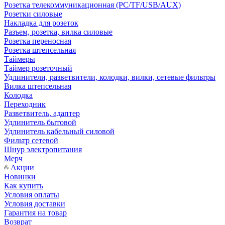
Розетка телекоммуникационная (PC/TF/USB/AUX)
Розетки силовые
Накладка для розеток
Разъем, розетка, вилка силовые
Розетка переносная
Розетка штепсельная
Таймеры
Таймер розеточный
Удлинители, разветвители, колодки, вилки, сетевые фильтры
Вилка штепсельная
Колодка
Переходник
Разветвитель, адаптер
Удлинитель бытовой
Удлинитель кабельный силовой
Фильтр сетевой
Шнур электропитания
Мерч
Акции
Новинки
Как купить
Условия оплаты
Условия доставки
Гарантия на товар
Возврат