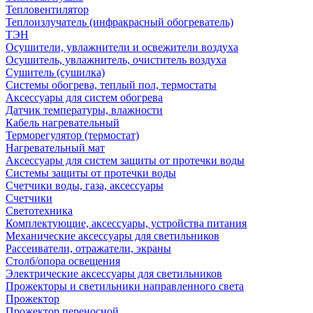
Тепловентилятор
Теплоизлучатель (инфракрасный обогреватель)
ТЭН
Осушители, увлажнители и освежители воздуха
Осушитель, увлажнитель, очиститель воздуха
Сушитель (сушилка)
Системы обогрева, теплый пол, термостаты
Аксессуары для систем обогрева
Датчик температуры, влажности
Кабель нагревательный
Терморегулятор (термостат)
Нагревательный мат
Аксессуары для систем защиты от протечки воды
Системы защиты от протечки воды
Счетчики воды, газа, аксессуары
Счетчики
Светотехника
Комплектующие, аксессуары, устройства питания
Механические аксессуары для светильников
Рассеиватели, отражатели, экраны
Столб/опора освещения
Электрические аксессуары для светильников
Прожекторы и светильники направленного света
Прожектор
Прожектор переносной