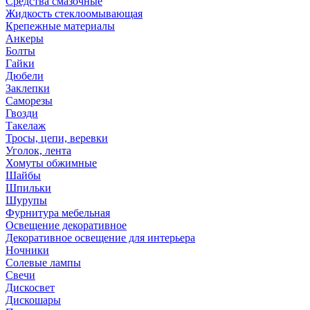
Средства смазочные
Жидкость стеклоомывающая
Крепежные материалы
Анкеры
Болты
Гайки
Дюбели
Заклепки
Саморезы
Гвозди
Такелаж
Тросы, цепи, веревки
Уголок, лента
Хомуты обжимные
Шайбы
Шпильки
Шурупы
Фурнитура мебельная
Освещение декоративное
Декоративное освещение для интерьера
Ночники
Солевые лампы
Свечи
Дискосвет
Дискошары