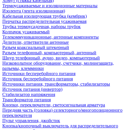
Хомут (стяжка кабельная)
Термоусаживаемые и изоляционные материалы
Изолента (лента изоляционная)
Кабельная изолирующая трубка (кембрик)
Перчатка распределительная усаживаемая
Трубка термоусадочная, наборы трубок
Колпачок усаживаемый
Телекоммуникационные, антенные компоненты
Делители, ответвители антенные
Разъем коаксиальный штекерный
Разъем телефонный, компьютерный, антенный
Шнур телефонный, аудио, видео, компьютерный
Низковольтное оборудование, счетчики, молниезащита,
разъемы, клеммники
Источники бесперебойного питания
Источник бесперебойного питания
Источники питания, трансформаторы, стабилизаторы
Источник питания (инвертор)
Стабилизатор напряжения
Трансформатор питания
Кнопки, переключатели, светосигнальная арматура
Передняя часть (головка) селекторного/многопозиционного
переключателя
Пульт управления, джойстик
Кнопка/кнопочный выключатель для распределительного