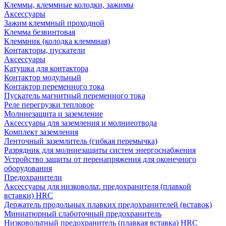
Клеммы, клеммные колодки, зажимы
Аксессуары
Зажим клеммный проходной
Клемма безвинтовая
Клеммник (колодка клеммная)
Контакторы, пускатели
Аксессуары
Катушка для контактора
Контактор модульный
Контактор переменного тока
Пускатель магнитный переменного тока
Реле перегрузки тепловое
Молниезащита и заземление
Аксессуары для заземления и молниеотвода
Комплект заземления
Ленточный заземлитель (гибкая перемычка)
Разрядник для молниезащиты систем энергоснабжения
Устройство защиты от перенапряжения для оконечного
оборудования
Предохранители
Аксессуары для низковольт. предохранителя (плавкой
вставки) HRC
Держатель продольных плавких предохранителей (вставок)
Миниатюрный слаботочный предохранитель
Низковольтный предохранитель (плавкая вставка) HRC