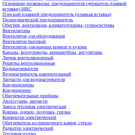
Основание низковольт. предохранителя (держатель плавкой
вставки) HRC
Плоский плавкий предохранитель (плавкая вставка)
Цилиндрический предохранитель
Обогрев, вентиляция, климатотехника, гелиосистемы
Вентиляторы
Вентилятор для оборудования
Вентилятор бытовой
Вентилятор для ванных комнат и кухонь
Каналы, воздуховоды, кроншетйны, регуляторы
Лючок вентиляционный
Решетка вентиляционная
Водонагреватели
Водонагреватель накопительный
Запчасти для водонагревателя
Кондиционеры
Кондиционер
Обогревательные приборы
Аксессуары, запчасти
Завеса тепловая электрическая
Коврик, одеяло, подушка, грелка
Конвектор электрический
Обогреватель из природного камня, стекла
Радиатор электрический
Тепловая пушка