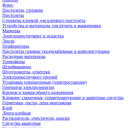
Флюс
Пистолеты, стержни
Пистолеты
Стержень клеевой для клеевого пистолета
Устройства и материалы для печати и маркировки
Маркеры
Электроинструмент и оснастка
Дрели
Перфораторы
Пистолеты газовые гвоздезабивные и комплектующие
Расходные материалы
Термофены
Шлифмашины
Шуруповерты, отвертки
Электроинструмент прочий
Установки генераторные (электростанции)
Генератор электроэнергии
Крепеж и химия общего назначения
Клеящие, смазочные, герметизирующие и защитные средства
Герметики, пасты, пена монтажная
Клей
Лента клейкая
Растворители, очистители, краски
Средства защитные