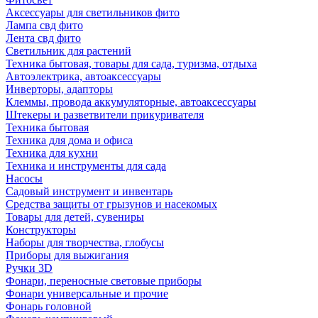
Аксессуары для светильников фито
Лампа свд фито
Лента свд фито
Светильник для растений
Техника бытовая, товары для сада, туризма, отдыха
Автоэлектрика, автоаксессуары
Инверторы, адапторы
Клеммы, провода аккумуляторные, автоаксессуары
Штекеры и разветвители прикуривателя
Техника бытовая
Техника для дома и офиса
Техника для кухни
Техника и инструменты для сада
Насосы
Садовый инструмент и инвентарь
Средства защиты от грызунов и насекомых
Товары для детей, сувениры
Конструкторы
Наборы для творчества, глобусы
Приборы для выжигания
Ручки 3D
Фонари, переносные световые приборы
Фонари универсальные и прочие
Фонарь головной