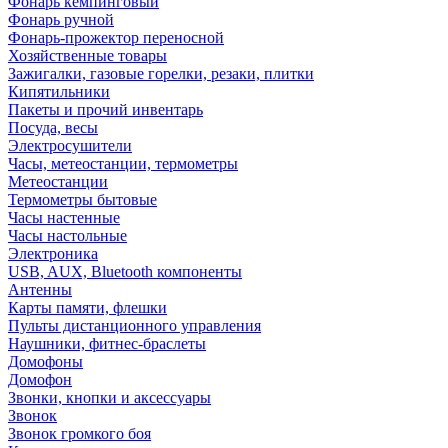
Фонарь кемпинговый
Фонарь ручной
Фонарь-прожектор переносной
Хозяйственные товары
Зажигалки, газовые горелки, резаки, плитки
Кипятильники
Пакеты и прочий инвентарь
Посуда, весы
Электросушители
Часы, метеостанции, термометры
Метеостанции
Термометры бытовые
Часы настенные
Часы настольные
Электроника
USB, AUX, Bluetooth компоненты
Антенны
Карты памяти, флешки
Пульты дистанционного управления
Наушники, фитнес-браслеты
Домофоны
Домофон
Звонки, кнопки и аксессуары
Звонок
Звонок громкого боя