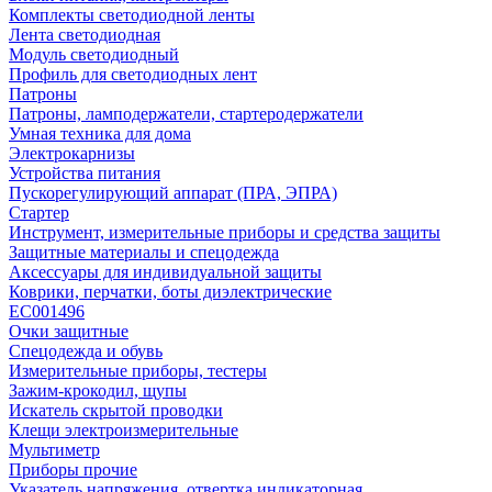
Комплекты светодиодной ленты
Лента светодиодная
Модуль светодиодный
Профиль для светодиодных лент
Патроны
Патроны, ламподержатели, стартеродержатели
Умная техника для дома
Электрокарнизы
Устройства питания
Пускорегулирующий аппарат (ПРА, ЭПРА)
Стартер
Инструмент, измерительные приборы и средства защиты
Защитные материалы и спецодежда
Аксессуары для индивидуальной защиты
Коврики, перчатки, боты диэлектрические
EC001496
Очки защитные
Спецодежда и обувь
Измерительные приборы, тестеры
Зажим-крокодил, щупы
Искатель скрытой проводки
Клещи электроизмерительные
Мультиметр
Приборы прочие
Указатель напряжения, отвертка индикаторная