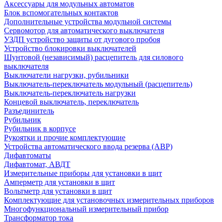
Аксессуары для модульных автоматов
Блок вспомогательных контактов
Дополнительные устройства модульной системы
Сервомотор для автоматического выключателя
УЗДП устройство защиты от дугового пробоя
Устройство блокировки выключателей
Шунтовой (независимый) расцепитель для силового
выключателя
Выключатели нагрузки, рубильники
Выключатель-переключатель модульный (расцепитель)
Выключатель-переключатель нагрузки
Концевой выключатель, переключатель
Разъединитель
Рубильник
Рубильник в корпусе
Рукоятки и прочие комплектующие
Устройства автоматического ввода резерва (АВР)
Дифавтоматы
Дифавтомат, АВДТ
Измерительные приборы для установки в щит
Амперметр для установки в щит
Вольтметр для установки в щит
Комплектующие для установочных измерительных приборов
Многофункциональный измерительный прибор
Трансформатор тока