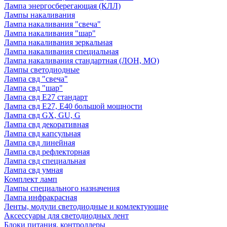
Лампа энергосберегающая (КЛЛ)
Лампы накаливания
Лампа накаливания "свеча"
Лампа накаливания "шар"
Лампа накаливания зеркальная
Лампа накаливания специальная
Лампа накаливания стандартная (ЛОН, МО)
Лампы светодиодные
Лампа свд "свеча"
Лампа свд "шар"
Лампа свд E27 стандарт
Лампа свд E27, Е40 большой мощности
Лампа свд GX, GU, G
Лампа свд декоративная
Лампа свд капсульная
Лампа свд линейная
Лампа свд рефлекторная
Лампа свд специальная
Лампа свд умная
Комплект ламп
Лампы специального назначения
Лампа инфракрасная
Ленты, модули светодиодные и комлектующие
Аксессуары для светодиодных лент
Блоки питания, контроллеры