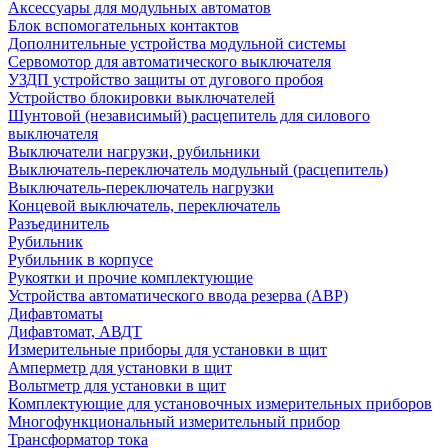
Аксессуары для модульных автоматов
Блок вспомогательных контактов
Дополнительные устройства модульной системы
Сервомотор для автоматического выключателя
УЗДП устройство защиты от дугового пробоя
Устройство блокировки выключателей
Шунтовой (независимый) расцепитель для силового
выключателя
Выключатели нагрузки, рубильники
Выключатель-переключатель модульный (расцепитель)
Выключатель-переключатель нагрузки
Концевой выключатель, переключатель
Разъединитель
Рубильник
Рубильник в корпусе
Рукоятки и прочие комплектующие
Устройства автоматического ввода резерва (АВР)
Дифавтоматы
Дифавтомат, АВДТ
Измерительные приборы для установки в щит
Амперметр для установки в щит
Вольтметр для установки в щит
Комплектующие для установочных измерительных приборов
Многофункциональный измерительный прибор
Трансформатор тока