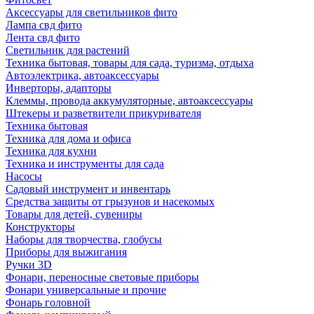
Аксессуары для светильников фито
Лампа свд фито
Лента свд фито
Светильник для растений
Техника бытовая, товары для сада, туризма, отдыха
Автоэлектрика, автоаксессуары
Инверторы, адапторы
Клеммы, провода аккумуляторные, автоаксессуары
Штекеры и разветвители прикуривателя
Техника бытовая
Техника для дома и офиса
Техника для кухни
Техника и инструменты для сада
Насосы
Садовый инструмент и инвентарь
Средства защиты от грызунов и насекомых
Товары для детей, сувениры
Конструкторы
Наборы для творчества, глобусы
Приборы для выжигания
Ручки 3D
Фонари, переносные световые приборы
Фонари универсальные и прочие
Фонарь головной