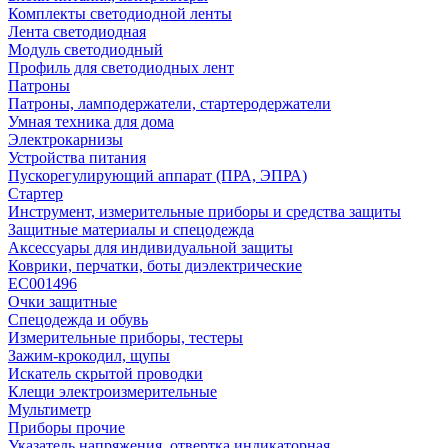
Комплекты светодиодной ленты
Лента светодиодная
Модуль светодиодный
Профиль для светодиодных лент
Патроны
Патроны, ламподержатели, стартеродержатели
Умная техника для дома
Электрокарнизы
Устройства питания
Пускорегулирующий аппарат (ПРА, ЭПРА)
Стартер
Инструмент, измерительные приборы и средства защиты
Защитные материалы и спецодежда
Аксессуары для индивидуальной защиты
Коврики, перчатки, боты диэлектрические
EC001496
Очки защитные
Спецодежда и обувь
Измерительные приборы, тестеры
Зажим-крокодил, щупы
Искатель скрытой проводки
Клещи электроизмерительные
Мультиметр
Приборы прочие
Указатель напряжения, отвертка индикаторная