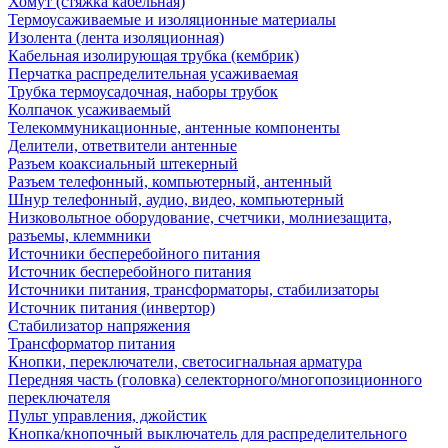
Хомут (стяжка кабельная)
Термоусаживаемые и изоляционные материалы
Изолента (лента изоляционная)
Кабельная изолирующая трубка (кембрик)
Перчатка распределительная усаживаемая
Трубка термоусадочная, наборы трубок
Колпачок усаживаемый
Телекоммуникационные, антенные компоненты
Делители, ответвители антенные
Разъем коаксиальный штекерный
Разъем телефонный, компьютерный, антенный
Шнур телефонный, аудио, видео, компьютерный
Низковольтное оборудование, счетчики, молниезащита,
разъемы, клеммники
Источники бесперебойного питания
Источник бесперебойного питания
Источники питания, трансформаторы, стабилизаторы
Источник питания (инвертор)
Стабилизатор напряжения
Трансформатор питания
Кнопки, переключатели, светосигнальная арматура
Передняя часть (головка) селекторного/многопозиционного
переключателя
Пульт управления, джойстик
Кнопка/кнопочный выключатель для распределительного