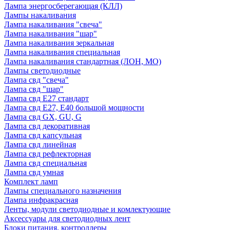
Лампа энергосберегающая (КЛЛ)
Лампы накаливания
Лампа накаливания "свеча"
Лампа накаливания "шар"
Лампа накаливания зеркальная
Лампа накаливания специальная
Лампа накаливания стандартная (ЛОН, МО)
Лампы светодиодные
Лампа свд "свеча"
Лампа свд "шар"
Лампа свд E27 стандарт
Лампа свд E27, Е40 большой мощности
Лампа свд GX, GU, G
Лампа свд декоративная
Лампа свд капсульная
Лампа свд линейная
Лампа свд рефлекторная
Лампа свд специальная
Лампа свд умная
Комплект ламп
Лампы специального назначения
Лампа инфракрасная
Ленты, модули светодиодные и комлектующие
Аксессуары для светодиодных лент
Блоки питания, контроллеры