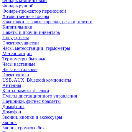
Фонарь кемпинговый
Фонарь ручной
Фонарь-прожектор переносной
Хозяйственные товары
Зажигалки, газовые горелки, резаки, плитки
Кипятильники
Пакеты и прочий инвентарь
Посуда, весы
Электросушители
Часы, метеостанции, термометры
Метеостанции
Термометры бытовые
Часы настенные
Часы настольные
Электроника
USB, AUX, Bluetooth компоненты
Антенны
Карты памяти, флешки
Пульты дистанционного управления
Наушники, фитнес-браслеты
Домофоны
Домофон
Звонки, кнопки и аксессуары
Звонок
Звонок громкого боя