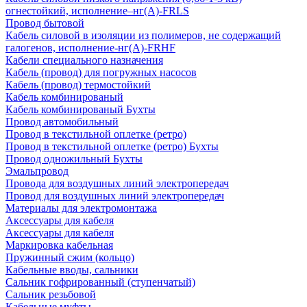
огнестойкий, исполнение–нг(А)-FRLS
Провод бытовой
Кабель силовой в изоляции из полимеров, не содержащий
галогенов, исполнение-нг(А)-FRHF
Кабели специального назначения
Кабель (провод) для погружных насосов
Кабель (провод) термостойкий
Кабель комбинированый
Кабель комбинированый Бухты
Провод автомобильный
Провод в текстильной оплетке (ретро)
Провод в текстильной оплетке (ретро) Бухты
Провод одножильный Бухты
Эмальпровод
Провода для воздушных линий электропередач
Провод для воздушных линий электропередач
Материалы для электромонтажа
Аксессуары для кабеля
Аксессуары для кабеля
Маркировка кабельная
Пружинный сжим (кольцо)
Кабельные вводы, сальники
Сальник гофрированный (ступенчатый)
Сальник резьбовой
Кабельные муфты