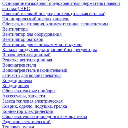
Основание низковольт. предохранителя (держатель плавкой
вставки) HRC
Плоский плавкий предохранитель (плавкая вставка)
Цилиндрический предохранитель
Обогрев, вентиляция, климатотехника, гелиосистемы
Вентиляторы
Вентилятор для оборудования
Вентилятор бытовой
Вентилятор для ванных комнат и кухонь
Каналы, воздуховоды, кроншетйны, регуляторы
Лючок вентиляционный
Решетка вентиляционная
Водонагреватели
Водонагреватель накопительный
Запчасти для водонагревателя
Кондиционеры
Кондиционер
Обогревательные приборы
Аксессуары, запчасти
Завеса тепловая электрическая
Коврик, одеяло, подушка, грелка
Конвектор электрический
Обогреватель из природного камня, стекла
Радиатор электрический
Тепловая пушка