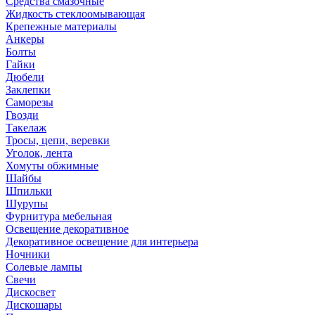
Средства смазочные
Жидкость стеклоомывающая
Крепежные материалы
Анкеры
Болты
Гайки
Дюбели
Заклепки
Саморезы
Гвозди
Такелаж
Тросы, цепи, веревки
Уголок, лента
Хомуты обжимные
Шайбы
Шпильки
Шурупы
Фурнитура мебельная
Освещение декоративное
Декоративное освещение для интерьера
Ночники
Солевые лампы
Свечи
Дискосвет
Дискошары