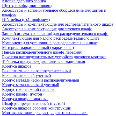
Кнопка дверного звонка
Щиты, шкафы, шинопровод
Аксессуары и вспомогательное оборудование для щитов и
шкафов
DIN-рейка (с Ω-профилем)
Аксессуары и комплектующие для распределительного шкафа
Аксессуары и комплектующие для сетевого шкафа
Замок (система закрывания) для распределительного шкафа
Комплектующие для малого распределительного щита
Компонент для установки в распределительный шкаф
Материал маркировочный (маркировка)
Панель распределительного шкафа передняя
Рукоятка распределительных устройств дверного монтажа
Табличка предупреждающая/информационная
Корпуса шкафов
Бокс пластиковый распределительный
Бокс пластиковый учетный
Корпус металлический распределительный
Корпус металлический учетный
Корпус с монтажной панелью
Корпус шкафа (пустой)
Корпуса шкафов заказные
Шкаф распределительный (пустой)
Корпуса шкафов сборной конструкции
Монтажная плата для распределительного щита