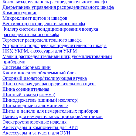
Боковая/задняя панель распределительного шкафа
Дверь/панель управления распределительного шкафа
Комплектующие
Микроклимат щитов и шкафов
Вентилятор распределительного шкафа
Фильтр системы кондиционирования воздуха
распределительного шкафа
Термостат распределительного шкафа
Устройство подогрева распределительного шкафа
НКУ, УКРМ, аксессуары для УКРМ
Малый распределительный щит, укомплектованный
приборами
Системы сборных шин
Клеммник силовой/клеммный блок
Опорный изолятор/изолирующая втулка
Шина нулевая для распределительного щита
Шина соединительная
Шинный зажим (клемма)
Шинодержатель (шинный изолятор)
Шины медные и алюминиевые
Щиты и панели для измерительных приборов
Панель для измерительных приборов/счётчиков
Электроустановочные изделия
Аксессуары и компоненты для ЭУИ
Аксессуары и запчасти для ЭУИ