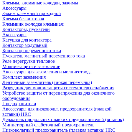
Клеммы, клеммные колодки, зажимы
Аксессуары
Зажим клеммный проходной
Клемма безвинтовая
Клеммник (колодка клеммная)
Контакторы, пускатели
Аксессуары
Катушка для контактора
Контактор модульный
Контактор переменного тока
Пускатель магнитный переменного тока
Реле перегрузки тепловое
Молниезащита и заземление
Аксессуары для заземления и молниеотвода
Комплект заземления
Ленточный заземлитель (гибкая перемычка)
Разрядник для молниезащиты систем энергоснабжения
Устройство защиты от перенапряжения для оконечного
оборудования
Предохранители
Аксессуары для низковольт. предохранителя (плавкой
вставки) HRC
Держатель продольных плавких предохранителей (вставок)
Миниатюрный слаботочный предохранитель
Низковольтный предохранитель (плавкая вставка) HRC