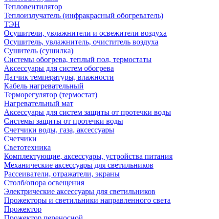
Тепловентилятор
Теплоизлучатель (инфракрасный обогреватель)
ТЭН
Осушители, увлажнители и освежители воздуха
Осушитель, увлажнитель, очиститель воздуха
Сушитель (сушилка)
Системы обогрева, теплый пол, термостаты
Аксессуары для систем обогрева
Датчик температуры, влажности
Кабель нагревательный
Терморегулятор (термостат)
Нагревательный мат
Аксессуары для систем защиты от протечки воды
Системы защиты от протечки воды
Счетчики воды, газа, аксессуары
Счетчики
Светотехника
Комплектующие, аксессуары, устройства питания
Механические аксессуары для светильников
Рассеиватели, отражатели, экраны
Столб/опора освещения
Электрические аксессуары для светильников
Прожекторы и светильники направленного света
Прожектор
Прожектор переносной