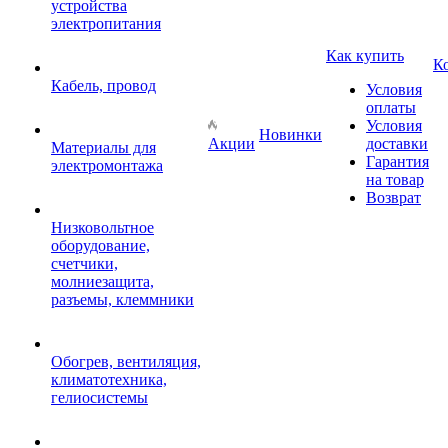
устройства
электропитания
Как купить
К
Кабель, провод
Условия
оплаты
Условия
Новинки
Акции
доставки
Материалы для
Гарантия
электромонтажа
на товар
Возврат
Низковольтное
оборудование,
счетчики,
молниезащита,
разъемы, клеммники
Обогрев, вентиляция,
климатотехника,
гелиосистемы