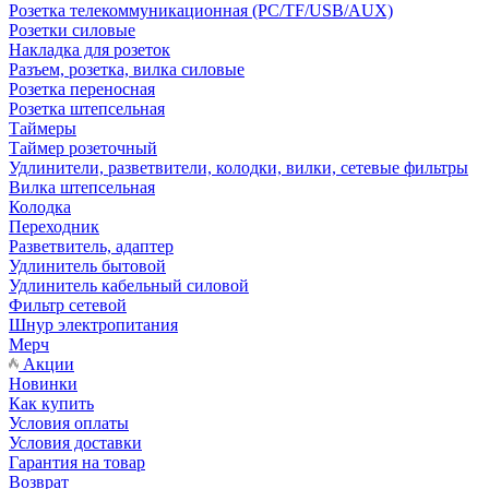
Розетка телекоммуникационная (PC/TF/USB/AUX)
Розетки силовые
Накладка для розеток
Разъем, розетка, вилка силовые
Розетка переносная
Розетка штепсельная
Таймеры
Таймер розеточный
Удлинители, разветвители, колодки, вилки, сетевые фильтры
Вилка штепсельная
Колодка
Переходник
Разветвитель, адаптер
Удлинитель бытовой
Удлинитель кабельный силовой
Фильтр сетевой
Шнур электропитания
Мерч
Акции
Новинки
Как купить
Условия оплаты
Условия доставки
Гарантия на товар
Возврат