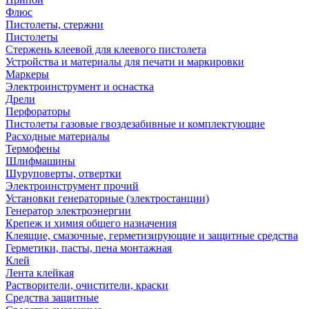
Флюс
Пистолеты, стержни
Пистолеты
Стержень клеевой для клеевого пистолета
Устройства и материалы для печати и маркировки
Маркеры
Электроинструмент и оснастка
Дрели
Перфораторы
Пистолеты газовые гвоздезабивные и комплектующие
Расходные материалы
Термофены
Шлифмашины
Шуруповерты, отвертки
Электроинструмент прочий
Установки генераторные (электростанции)
Генератор электроэнергии
Крепеж и химия общего назначения
Клеящие, смазочные, герметизирующие и защитные средства
Герметики, пасты, пена монтажная
Клей
Лента клейкая
Растворители, очистители, краски
Средства защитные