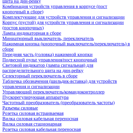
щита на дин-рейку
Комбинация устройств управления в корпусе (пост
кнопочный в сборе)
Комплектующие для устройств управления и сигнализации
Корпус (пустой) для устройств управления и сигнализации
(постов кнопочных)
Лампа индикаторная в сборе
Миниатюрный выключатель, переключатель
Нажимная кнопка (кнопочный выключатель/переключатель) в
сборе
Передняя часть (головка) нажимной кнопки
Подвесной пульт управления/пост кнопочный
Световой индикатор (лампа сигнальная) для
распределительного щита на дин-рейку
Селекторный переключатель в сборе
Табличка обозначения (шильдик-вставка) для устройств
управления и сигнализации
Управляющий переключатель/командоконтроллер
Пускорегулирующая аппаратура
Частотный преобразователь (преобразователь частоты)
Разъемы силовые
Розетка силовая встраиваемая
Вилка силовая кабельная переносная
Вилка силовая стационарная
Розетка силовая кабельная переносная