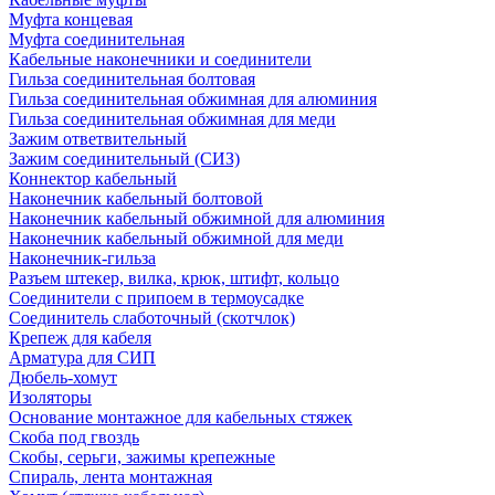
Муфта концевая
Муфта соединительная
Кабельные наконечники и соединители
Гильза соединительная болтовая
Гильза соединительная обжимная для алюминия
Гильза соединительная обжимная для меди
Зажим ответвительный
Зажим соединительный (СИЗ)
Коннектор кабельный
Наконечник кабельный болтовой
Наконечник кабельный обжимной для алюминия
Наконечник кабельный обжимной для меди
Наконечник-гильза
Разъем штекер, вилка, крюк, штифт, кольцо
Соединители с припоем в термоусадке
Соединитель слаботочный (скотчлок)
Крепеж для кабеля
Арматура для СИП
Дюбель-хомут
Изоляторы
Основание монтажное для кабельных стяжек
Скоба под гвоздь
Скобы, серьги, зажимы крепежные
Спираль, лента монтажная