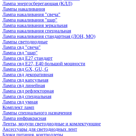
Лампа энергосберегающая (КЛЛ)
Лампы накаливания
Лампа накаливания "свеча"
Лампа накаливания "шар"
Лампа накаливания зеркальная
Лампа накаливания специальная
Лампа накаливания стандартная (ЛОН, МО)
Лампы светодиодные
Лампа свд "свеча"
Лампа свд "шар"
Лампа свд E27 стандарт
Лампа свд E27, Е40 большой мощности
Лампа свд GX, GU, G
Лампа свд декоративная
Лампа свд капсульная
Лампа свд линейная
Лампа свд рефлекторная
Лампа свд специальная
Лампа свд умная
Комплект ламп
Лампы специального назначения
Лампа инфракрасная
Ленты, модули светодиодные и комлектующие
Аксессуары для светодиодных лент
Блоки питания, контроллеры