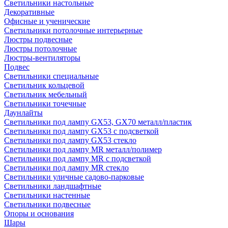
Светильники настольные
Декоративные
Офисные и ученические
Светильники потолочные интерьерные
Люстры подвесные
Люстры потолочные
Люстры-вентиляторы
Подвес
Светильники специальные
Светильник кольцевой
Светильник мебельный
Светильники точечные
Даунлайты
Светильники под лампу GX53, GX70 металл/пластик
Светильники под лампу GX53 с подсветкой
Светильники под лампу GX53 стекло
Светильники под лампу MR металл/полимер
Светильники под лампу MR с подсветкой
Светильники под лампу MR стекло
Светильники уличные садово-парковые
Светильники ландшафтные
Светильники настенные
Светильники подвесные
Опоры и основания
Шары