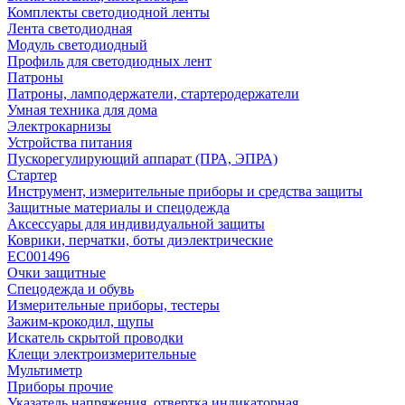
Комплекты светодиодной ленты
Лента светодиодная
Модуль светодиодный
Профиль для светодиодных лент
Патроны
Патроны, ламподержатели, стартеродержатели
Умная техника для дома
Электрокарнизы
Устройства питания
Пускорегулирующий аппарат (ПРА, ЭПРА)
Стартер
Инструмент, измерительные приборы и средства защиты
Защитные материалы и спецодежда
Аксессуары для индивидуальной защиты
Коврики, перчатки, боты диэлектрические
EC001496
Очки защитные
Спецодежда и обувь
Измерительные приборы, тестеры
Зажим-крокодил, щупы
Искатель скрытой проводки
Клещи электроизмерительные
Мультиметр
Приборы прочие
Указатель напряжения, отвертка индикаторная