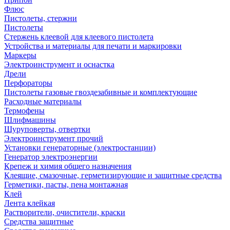
Флюс
Пистолеты, стержни
Пистолеты
Стержень клеевой для клеевого пистолета
Устройства и материалы для печати и маркировки
Маркеры
Электроинструмент и оснастка
Дрели
Перфораторы
Пистолеты газовые гвоздезабивные и комплектующие
Расходные материалы
Термофены
Шлифмашины
Шуруповерты, отвертки
Электроинструмент прочий
Установки генераторные (электростанции)
Генератор электроэнергии
Крепеж и химия общего назначения
Клеящие, смазочные, герметизирующие и защитные средства
Герметики, пасты, пена монтажная
Клей
Лента клейкая
Растворители, очистители, краски
Средства защитные