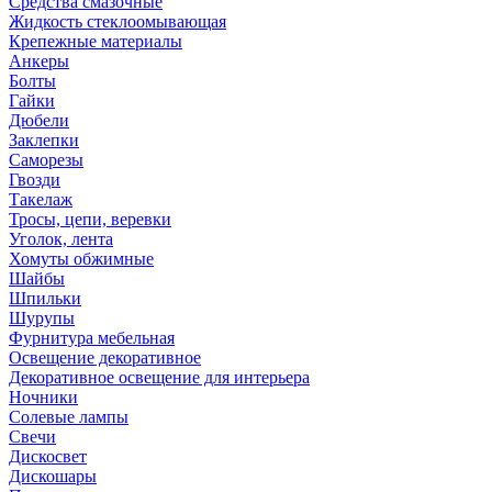
Средства смазочные
Жидкость стеклоомывающая
Крепежные материалы
Анкеры
Болты
Гайки
Дюбели
Заклепки
Саморезы
Гвозди
Такелаж
Тросы, цепи, веревки
Уголок, лента
Хомуты обжимные
Шайбы
Шпильки
Шурупы
Фурнитура мебельная
Освещение декоративное
Декоративное освещение для интерьера
Ночники
Солевые лампы
Свечи
Дискосвет
Дискошары