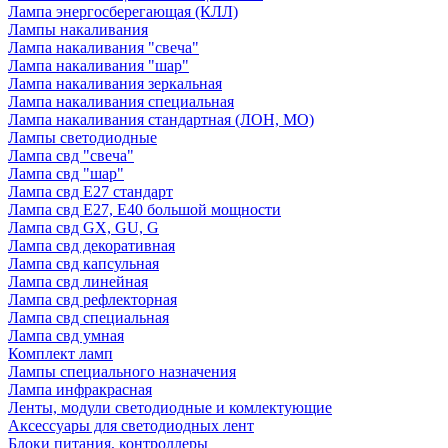
Лампа энергосберегающая (КЛЛ)
Лампы накаливания
Лампа накаливания "свеча"
Лампа накаливания "шар"
Лампа накаливания зеркальная
Лампа накаливания специальная
Лампа накаливания стандартная (ЛОН, МО)
Лампы светодиодные
Лампа свд "свеча"
Лампа свд "шар"
Лампа свд E27 стандарт
Лампа свд E27, Е40 большой мощности
Лампа свд GX, GU, G
Лампа свд декоративная
Лампа свд капсульная
Лампа свд линейная
Лампа свд рефлекторная
Лампа свд специальная
Лампа свд умная
Комплект ламп
Лампы специального назначения
Лампа инфракрасная
Ленты, модули светодиодные и комлектующие
Аксессуары для светодиодных лент
Блоки питания, контроллеры