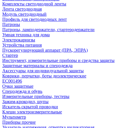
Комплекты светодиодной ленты
Лента светодиодная
Модуль светодиодный
Профиль для светодиодных лент
Патроны
Патроны, ламподержатели, стартеродержатели
Умная техника для дома
Электрокарнизы
Устройства питания
Пускорегулирующий аппарат (ПРА, ЭПРА)
Стартер
Инструмент, измерительные приборы и средства защиты
Защитные материалы и спецодежда
Аксессуары для индивидуальной защиты
Коврики, перчатки, боты диэлектрические
EC001496
Очки защитные
Спецодежда и обувь
Измерительные приборы, тестеры
Зажим-крокодил, щупы
Искатель скрытой проводки
Клещи электроизмерительные
Мультиметр
Приборы прочие
Указатель напряжения, отвертка индикаторная