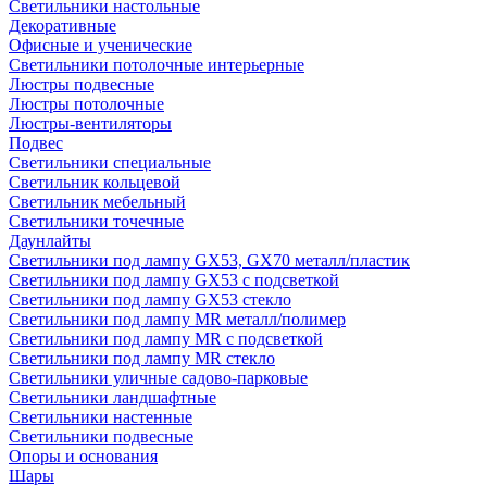
Светильники настольные
Декоративные
Офисные и ученические
Светильники потолочные интерьерные
Люстры подвесные
Люстры потолочные
Люстры-вентиляторы
Подвес
Светильники специальные
Светильник кольцевой
Светильник мебельный
Светильники точечные
Даунлайты
Светильники под лампу GX53, GX70 металл/пластик
Светильники под лампу GX53 с подсветкой
Светильники под лампу GX53 стекло
Светильники под лампу MR металл/полимер
Светильники под лампу MR с подсветкой
Светильники под лампу MR стекло
Светильники уличные садово-парковые
Светильники ландшафтные
Светильники настенные
Светильники подвесные
Опоры и основания
Шары