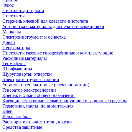
Флюс
Пистолеты, стержни
Пистолеты
Стержень клеевой для клеевого пистолета
Устройства и материалы для печати и маркировки
Маркеры
Электроинструмент и оснастка
Дрели
Перфораторы
Пистолеты газовые гвоздезабивные и комплектующие
Расходные материалы
Термофены
Шлифмашины
Шуруповерты, отвертки
Электроинструмент прочий
Установки генераторные (электростанции)
Генератор электроэнергии
Крепеж и химия общего назначения
Клеящие, смазочные, герметизирующие и защитные средства
Герметики, пасты, пена монтажная
Клей
Лента клейкая
Растворители, очистители, краски
Средства защитные