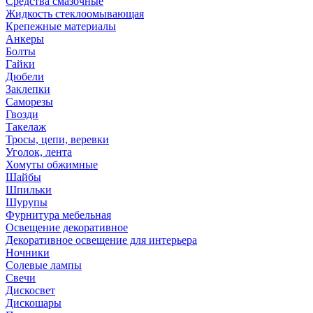
Средства смазочные
Жидкость стеклоомывающая
Крепежные материалы
Анкеры
Болты
Гайки
Дюбели
Заклепки
Саморезы
Гвозди
Такелаж
Тросы, цепи, веревки
Уголок, лента
Хомуты обжимные
Шайбы
Шпильки
Шурупы
Фурнитура мебельная
Освещение декоративное
Декоративное освещение для интерьера
Ночники
Солевые лампы
Свечи
Дискосвет
Дискошары