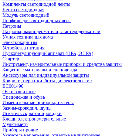
Комплекты светодиодной ленты
Лента светодиодная
Модуль светодиодный
Профиль для светодиодных лент
Патроны
Патроны, ламподержатели, стартеродержатели
Умная техника для дома
Электрокарнизы
Устройства питания
Пускорегулирующий аппарат (ПРА, ЭПРА)
Стартер
Инструмент, измерительные приборы и средства защиты
Защитные материалы и спецодежда
Аксессуары для индивидуальной защиты
Коврики, перчатки, боты диэлектрические
EC001496
Очки защитные
Спецодежда и обувь
Измерительные приборы, тестеры
Зажим-крокодил, щупы
Искатель скрытой проводки
Клещи электроизмерительные
Мультиметр
Приборы прочие
Указатель напряжения, отвертка индикаторная