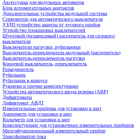
Аксессуары для модульных автоматов
Блок вспомогательных контактов
Дополнительные устройства модульной системы
Сервомотор для автоматического выключателя
УЗДП устройство защиты от дугового пробоя
Устройство блокировки выключателей
Шунтовой (независимый) расцепитель для силового
выключателя
Выключатели нагрузки, рубильники
Выключатель-переключатель модульный (расцепитель)
Выключатель-переключатель нагрузки
Концевой выключатель, переключатель
Разъединитель
Рубильник
Рубильник в корпусе
Рукоятки и прочие комплектующие
Устройства автоматического ввода резерва (АВР)
Дифавтоматы
Дифавтомат, АВДТ
Измерительные приборы для установки в щит
Амперметр для установки в щит
Вольтметр для установки в щит
Комплектующие для установочных измерительных приборов
Многофункциональный измерительный прибор
Трансформатор тока