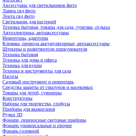
Аксессуары для светильников фито
Лампа свд фито
Лента свд фито
Светильник для растений
Техника бытовая, товары для сада, туризма, отдыха
Автоэлектрика, автоаксессуары
Инверторы, адапторы
Клеммы, провода аккумуляторные, автоаксессуары
Штекеры и разветвители прикуривателя
Техника бытовая
Техника для дома и офиса
Техника для кухни
Техника и инструменты для сада
Насосы
Садовый инструмент и инвентарь
Средства защиты от грызунов и насекомых
Товары для детей, сувениры
Конструкторы
Наборы для творчества, глобусы
Приборы для выжигания
Ручки 3D
Фонари, переносные световые приборы
Фонари универсальные и прочие
Фонарь головной