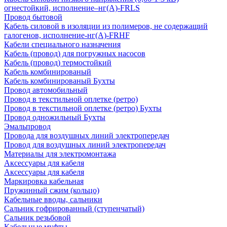
огнестойкий, исполнение–нг(А)-FRLS
Провод бытовой
Кабель силовой в изоляции из полимеров, не содержащий
галогенов, исполнение-нг(А)-FRHF
Кабели специального назначения
Кабель (провод) для погружных насосов
Кабель (провод) термостойкий
Кабель комбинированый
Кабель комбинированый Бухты
Провод автомобильный
Провод в текстильной оплетке (ретро)
Провод в текстильной оплетке (ретро) Бухты
Провод одножильный Бухты
Эмальпровод
Провода для воздушных линий электропередач
Провод для воздушных линий электропередач
Материалы для электромонтажа
Аксессуары для кабеля
Аксессуары для кабеля
Маркировка кабельная
Пружинный сжим (кольцо)
Кабельные вводы, сальники
Сальник гофрированный (ступенчатый)
Сальник резьбовой
Кабельные муфты