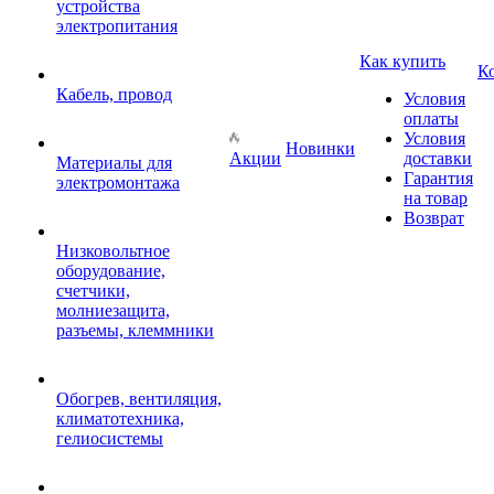
устройства
электропитания
Как купить
К
Кабель, провод
Условия
оплаты
Условия
Новинки
Акции
доставки
Материалы для
Гарантия
электромонтажа
на товар
Возврат
Низковольтное
оборудование,
счетчики,
молниезащита,
разъемы, клеммники
Обогрев, вентиляция,
климатотехника,
гелиосистемы