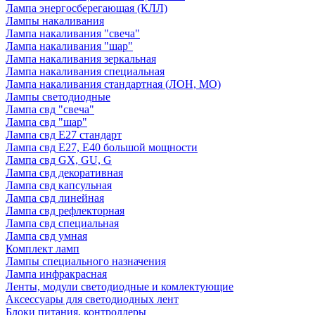
Лампа энергосберегающая (КЛЛ)
Лампы накаливания
Лампа накаливания "свеча"
Лампа накаливания "шар"
Лампа накаливания зеркальная
Лампа накаливания специальная
Лампа накаливания стандартная (ЛОН, МО)
Лампы светодиодные
Лампа свд "свеча"
Лампа свд "шар"
Лампа свд E27 стандарт
Лампа свд E27, Е40 большой мощности
Лампа свд GX, GU, G
Лампа свд декоративная
Лампа свд капсульная
Лампа свд линейная
Лампа свд рефлекторная
Лампа свд специальная
Лампа свд умная
Комплект ламп
Лампы специального назначения
Лампа инфракрасная
Ленты, модули светодиодные и комлектующие
Аксессуары для светодиодных лент
Блоки питания, контроллеры