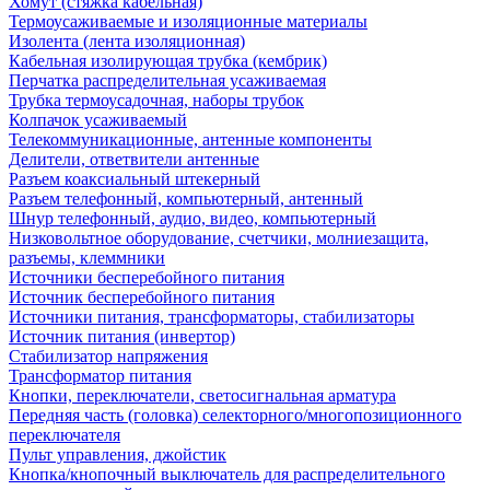
Хомут (стяжка кабельная)
Термоусаживаемые и изоляционные материалы
Изолента (лента изоляционная)
Кабельная изолирующая трубка (кембрик)
Перчатка распределительная усаживаемая
Трубка термоусадочная, наборы трубок
Колпачок усаживаемый
Телекоммуникационные, антенные компоненты
Делители, ответвители антенные
Разъем коаксиальный штекерный
Разъем телефонный, компьютерный, антенный
Шнур телефонный, аудио, видео, компьютерный
Низковольтное оборудование, счетчики, молниезащита,
разъемы, клеммники
Источники бесперебойного питания
Источник бесперебойного питания
Источники питания, трансформаторы, стабилизаторы
Источник питания (инвертор)
Стабилизатор напряжения
Трансформатор питания
Кнопки, переключатели, светосигнальная арматура
Передняя часть (головка) селекторного/многопозиционного
переключателя
Пульт управления, джойстик
Кнопка/кнопочный выключатель для распределительного