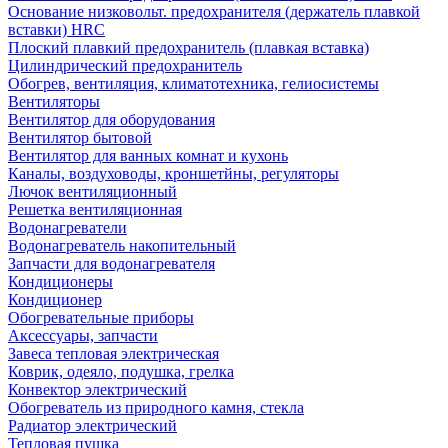
Основание низковольт. предохранителя (держатель плавкой
вставки) HRC
Плоский плавкий предохранитель (плавкая вставка)
Цилиндрический предохранитель
Обогрев, вентиляция, климатотехника, гелиосистемы
Вентиляторы
Вентилятор для оборудования
Вентилятор бытовой
Вентилятор для ванных комнат и кухонь
Каналы, воздуховоды, кроншетйны, регуляторы
Лючок вентиляционный
Решетка вентиляционная
Водонагреватели
Водонагреватель накопительный
Запчасти для водонагревателя
Кондиционеры
Кондиционер
Обогревательные приборы
Аксессуары, запчасти
Завеса тепловая электрическая
Коврик, одеяло, подушка, грелка
Конвектор электрический
Обогреватель из природного камня, стекла
Радиатор электрический
Тепловая пушка