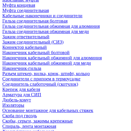
Муфта концевая
Муфта соединительная
Кабельные наконечники и соединители
Гильза соединительная болтовая
Гильза соединительная обжимная для алюминия
Гильза соединительная обжимная для меди
Зажим ответвительный
Зажим соединительный (СИЗ)
Коннектор кабельный
Наконечник кабельный болтовой
Наконечник кабельный обжимной для алюминия
Наконечник кабельный обжимной для меди
Наконечник-гильза
Разъем штекер, вилка, крюк, штифт, кольцо
Соединители с припоем в термоусадке
Соединитель слаботочный (скотчлок)
Крепеж для кабеля
Арматура для СИП
Дюбель-хомут
Изоляторы
Основание монтажное для кабельных стяжек
Скоба под гвоздь
Скобы, серьги, зажимы крепежные
Спираль, лента монтажная