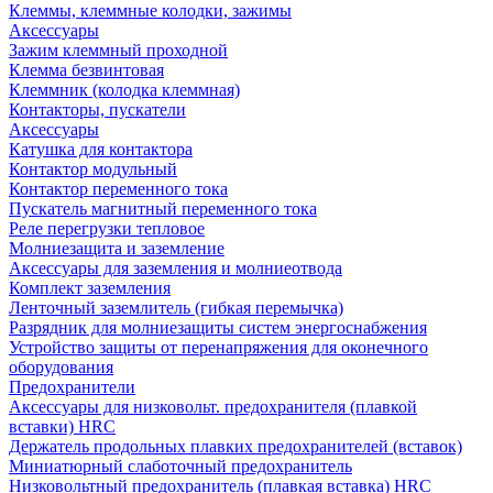
Клеммы, клеммные колодки, зажимы
Аксессуары
Зажим клеммный проходной
Клемма безвинтовая
Клеммник (колодка клеммная)
Контакторы, пускатели
Аксессуары
Катушка для контактора
Контактор модульный
Контактор переменного тока
Пускатель магнитный переменного тока
Реле перегрузки тепловое
Молниезащита и заземление
Аксессуары для заземления и молниеотвода
Комплект заземления
Ленточный заземлитель (гибкая перемычка)
Разрядник для молниезащиты систем энергоснабжения
Устройство защиты от перенапряжения для оконечного
оборудования
Предохранители
Аксессуары для низковольт. предохранителя (плавкой
вставки) HRC
Держатель продольных плавких предохранителей (вставок)
Миниатюрный слаботочный предохранитель
Низковольтный предохранитель (плавкая вставка) HRC