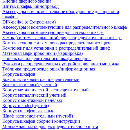
Кнопка дверного звонка
Щиты, шкафы, шинопровод
Аксессуары и вспомогательное оборудование для щитов и
шкафов
DIN-рейка (с Ω-профилем)
Аксессуары и комплектующие для распределительного шкафа
Аксессуары и комплектующие для сетевого шкафа
Замок (система закрывания) для распределительного шкафа
Комплектующие для малого распределительного щита
Компонент для установки в распределительный шкаф
Материал маркировочный (маркировка)
Панель распределительного шкафа передняя
Рукоятка распределительных устройств дверного монтажа
Табличка предупреждающая/информационная
Корпуса шкафов
Бокс пластиковый распределительный
Бокс пластиковый учетный
Корпус металлический распределительный
Корпус металлический учетный
Корпус с монтажной панелью
Корпус шкафа (пустой)
Корпуса шкафов заказные
Шкаф распределительный (пустой)
Корпуса шкафов сборной конструкции
Монтажная плата для распределительного щита