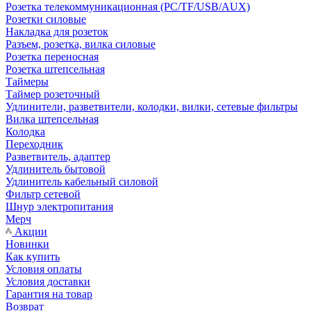
Розетка телекоммуникационная (PC/TF/USB/AUX)
Розетки силовые
Накладка для розеток
Разъем, розетка, вилка силовые
Розетка переносная
Розетка штепсельная
Таймеры
Таймер розеточный
Удлинители, разветвители, колодки, вилки, сетевые фильтры
Вилка штепсельная
Колодка
Переходник
Разветвитель, адаптер
Удлинитель бытовой
Удлинитель кабельный силовой
Фильтр сетевой
Шнур электропитания
Мерч
Акции
Новинки
Как купить
Условия оплаты
Условия доставки
Гарантия на товар
Возврат