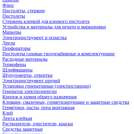
Флюс
Пистолеты, стержни
Пистолеты
Стержень клеевой для клеевого пистолета
Устройства и материалы для печати и маркировки
Маркеры
Электроинструмент и оснастка
Дрели
Перфораторы
Пистолеты газовые гвоздезабивные и комплектующие
Расходные материалы
Термофены
Шлифмашины
Шуруповерты, отвертки
Электроинструмент прочий
Установки генераторные (электростанции)
Генератор электроэнергии
Крепеж и химия общего назначения
Клеящие, смазочные, герметизирующие и защитные средства
Герметики, пасты, пена монтажная
Клей
Лента клейкая
Растворители, очистители, краски
Средства защитные