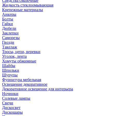
Средства смазочные
Жидкость стеклоомывающая
Крепежные материалы
Анкеры
Болты
Гайки
Дюбели
Заклепки
Саморезы
Гвозди
Такелаж
Тросы, цепи, веревки
Уголок, лента
Хомуты обжимные
Шайбы
Шпильки
Шурупы
Фурнитура мебельная
Освещение декоративное
Декоративное освещение для интерьера
Ночники
Солевые лампы
Свечи
Дискосвет
Дискошары