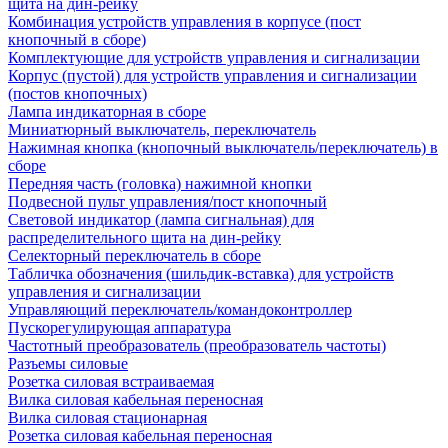
щита на дин-рейку
Комбинация устройств управления в корпусе (пост
кнопочный в сборе)
Комплектующие для устройств управления и сигнализации
Корпус (пустой) для устройств управления и сигнализации
(постов кнопочных)
Лампа индикаторная в сборе
Миниатюрный выключатель, переключатель
Нажимная кнопка (кнопочный выключатель/переключатель) в
сборе
Передняя часть (головка) нажимной кнопки
Подвесной пульт управления/пост кнопочный
Световой индикатор (лампа сигнальная) для
распределительного щита на дин-рейку
Селекторный переключатель в сборе
Табличка обозначения (шильдик-вставка) для устройств
управления и сигнализации
Управляющий переключатель/командоконтроллер
Пускорегулирующая аппаратура
Частотный преобразователь (преобразователь частоты)
Разъемы силовые
Розетка силовая встраиваемая
Вилка силовая кабельная переносная
Вилка силовая стационарная
Розетка силовая кабельная переносная