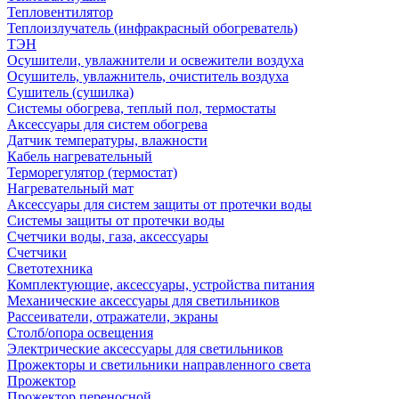
Тепловентилятор
Теплоизлучатель (инфракрасный обогреватель)
ТЭН
Осушители, увлажнители и освежители воздуха
Осушитель, увлажнитель, очиститель воздуха
Сушитель (сушилка)
Системы обогрева, теплый пол, термостаты
Аксессуары для систем обогрева
Датчик температуры, влажности
Кабель нагревательный
Терморегулятор (термостат)
Нагревательный мат
Аксессуары для систем защиты от протечки воды
Системы защиты от протечки воды
Счетчики воды, газа, аксессуары
Счетчики
Светотехника
Комплектующие, аксессуары, устройства питания
Механические аксессуары для светильников
Рассеиватели, отражатели, экраны
Столб/опора освещения
Электрические аксессуары для светильников
Прожекторы и светильники направленного света
Прожектор
Прожектор переносной