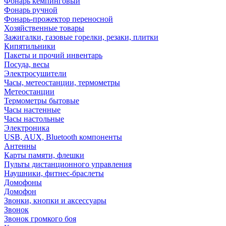
Фонарь кемпинговый
Фонарь ручной
Фонарь-прожектор переносной
Хозяйственные товары
Зажигалки, газовые горелки, резаки, плитки
Кипятильники
Пакеты и прочий инвентарь
Посуда, весы
Электросушители
Часы, метеостанции, термометры
Метеостанции
Термометры бытовые
Часы настенные
Часы настольные
Электроника
USB, AUX, Bluetooth компоненты
Антенны
Карты памяти, флешки
Пульты дистанционного управления
Наушники, фитнес-браслеты
Домофоны
Домофон
Звонки, кнопки и аксессуары
Звонок
Звонок громкого боя