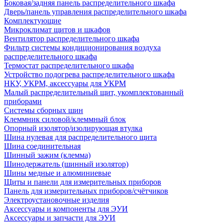
Боковая/задняя панель распределительного шкафа
Дверь/панель управления распределительного шкафа
Комплектующие
Микроклимат щитов и шкафов
Вентилятор распределительного шкафа
Фильтр системы кондиционирования воздуха
распределительного шкафа
Термостат распределительного шкафа
Устройство подогрева распределительного шкафа
НКУ, УКРМ, аксессуары для УКРМ
Малый распределительный щит, укомплектованный
приборами
Системы сборных шин
Клеммник силовой/клеммный блок
Опорный изолятор/изолирующая втулка
Шина нулевая для распределительного щита
Шина соединительная
Шинный зажим (клемма)
Шинодержатель (шинный изолятор)
Шины медные и алюминиевые
Щиты и панели для измерительных приборов
Панель для измерительных приборов/счётчиков
Электроустановочные изделия
Аксессуары и компоненты для ЭУИ
Аксессуары и запчасти для ЭУИ