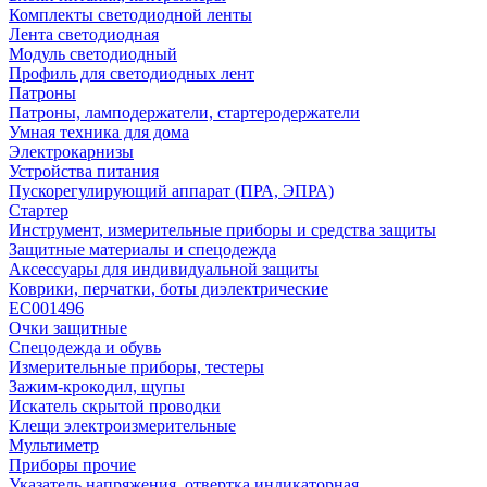
Комплекты светодиодной ленты
Лента светодиодная
Модуль светодиодный
Профиль для светодиодных лент
Патроны
Патроны, ламподержатели, стартеродержатели
Умная техника для дома
Электрокарнизы
Устройства питания
Пускорегулирующий аппарат (ПРА, ЭПРА)
Стартер
Инструмент, измерительные приборы и средства защиты
Защитные материалы и спецодежда
Аксессуары для индивидуальной защиты
Коврики, перчатки, боты диэлектрические
EC001496
Очки защитные
Спецодежда и обувь
Измерительные приборы, тестеры
Зажим-крокодил, щупы
Искатель скрытой проводки
Клещи электроизмерительные
Мультиметр
Приборы прочие
Указатель напряжения, отвертка индикаторная