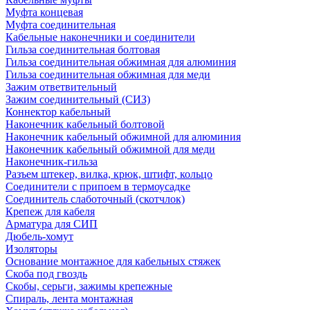
Муфта концевая
Муфта соединительная
Кабельные наконечники и соединители
Гильза соединительная болтовая
Гильза соединительная обжимная для алюминия
Гильза соединительная обжимная для меди
Зажим ответвительный
Зажим соединительный (СИЗ)
Коннектор кабельный
Наконечник кабельный болтовой
Наконечник кабельный обжимной для алюминия
Наконечник кабельный обжимной для меди
Наконечник-гильза
Разъем штекер, вилка, крюк, штифт, кольцо
Соединители с припоем в термоусадке
Соединитель слаботочный (скотчлок)
Крепеж для кабеля
Арматура для СИП
Дюбель-хомут
Изоляторы
Основание монтажное для кабельных стяжек
Скоба под гвоздь
Скобы, серьги, зажимы крепежные
Спираль, лента монтажная