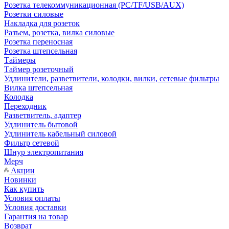
Розетка телекоммуникационная (PC/TF/USB/AUX)
Розетки силовые
Накладка для розеток
Разъем, розетка, вилка силовые
Розетка переносная
Розетка штепсельная
Таймеры
Таймер розеточный
Удлинители, разветвители, колодки, вилки, сетевые фильтры
Вилка штепсельная
Колодка
Переходник
Разветвитель, адаптер
Удлинитель бытовой
Удлинитель кабельный силовой
Фильтр сетевой
Шнур электропитания
Мерч
Акции
Новинки
Как купить
Условия оплаты
Условия доставки
Гарантия на товар
Возврат