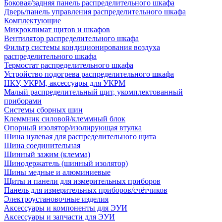
Боковая/задняя панель распределительного шкафа
Дверь/панель управления распределительного шкафа
Комплектующие
Микроклимат щитов и шкафов
Вентилятор распределительного шкафа
Фильтр системы кондиционирования воздуха
распределительного шкафа
Термостат распределительного шкафа
Устройство подогрева распределительного шкафа
НКУ, УКРМ, аксессуары для УКРМ
Малый распределительный щит, укомплектованный
приборами
Системы сборных шин
Клеммник силовой/клеммный блок
Опорный изолятор/изолирующая втулка
Шина нулевая для распределительного щита
Шина соединительная
Шинный зажим (клемма)
Шинодержатель (шинный изолятор)
Шины медные и алюминиевые
Щиты и панели для измерительных приборов
Панель для измерительных приборов/счётчиков
Электроустановочные изделия
Аксессуары и компоненты для ЭУИ
Аксессуары и запчасти для ЭУИ