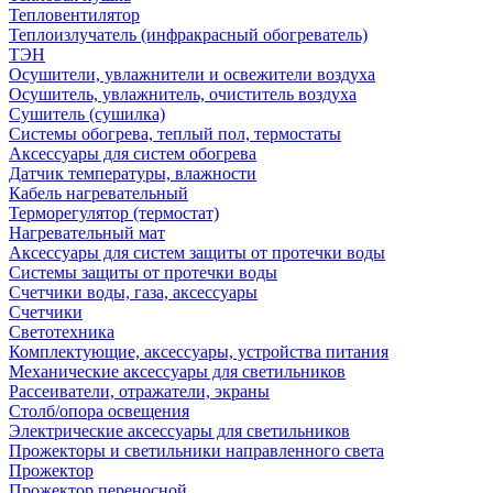
Тепловентилятор
Теплоизлучатель (инфракрасный обогреватель)
ТЭН
Осушители, увлажнители и освежители воздуха
Осушитель, увлажнитель, очиститель воздуха
Сушитель (сушилка)
Системы обогрева, теплый пол, термостаты
Аксессуары для систем обогрева
Датчик температуры, влажности
Кабель нагревательный
Терморегулятор (термостат)
Нагревательный мат
Аксессуары для систем защиты от протечки воды
Системы защиты от протечки воды
Счетчики воды, газа, аксессуары
Счетчики
Светотехника
Комплектующие, аксессуары, устройства питания
Механические аксессуары для светильников
Рассеиватели, отражатели, экраны
Столб/опора освещения
Электрические аксессуары для светильников
Прожекторы и светильники направленного света
Прожектор
Прожектор переносной