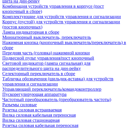
щита на дин-рейку
Комбинация устройств управления в корпусе (пост
кнопочный в сборе)
Комплектующие для устройств управления и сигнализации
Корпус (пустой) для устройств управления и сигнализации
(постов кнопочных)
Лампа индикаторная в сборе
Миниатюрный выключатель, переключатель
Нажимная кнопка (кнопочный выключатель/переключатель) в
сборе
Передняя часть (головка) нажимной кнопки
Подвесной пульт управления/пост кнопочный
Световой индикатор (лампа сигнальная) для
распределительного щита на дин-рейку
Селекторный переключатель в сборе
Табличка обозначения (шильдик-вставка) для устройств
управления и сигнализации
Управляющий переключатель/командоконтроллер
Пускорегулирующая аппаратура
Частотный преобразователь (преобразователь частоты)
Разъемы силовые
Розетка силовая встраиваемая
Вилка силовая кабельная переносная
Вилка силовая стационарная
Розетка силовая кабельная переносная