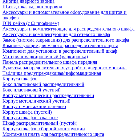
Кнопка дверного звонка
Щиты, шкафы, шинопровод
Аксессуары и вспомогательное оборудование для щитов и
шкафов
DIN-рейка (с Ω-профилем)
Аксессуары и комплектующие для распределительного шкафа
Аксессуары и комплектующие для сетевого шкафа
Замок (система закрывания) для распределительного шкафа
Комплектующие для малого распределительного щита
Компонент для установки в распределительный шкаф
Материал маркировочный (маркировка)
Панель распределительного шкафа передняя
Рукоятка распределительных устройств дверного монтажа
Табличка предупреждающая/информационная
Корпуса шкафов
Бокс пластиковый распределительный
Бокс пластиковый учетный
Корпус металлический распределительный
Корпус металлический учетный
Корпус с монтажной панелью
Корпус шкафа (пустой)
Корпуса шкафов заказные
Шкаф распределительный (пустой)
Корпуса шкафов сборной конструкции
Монтажная плата для распределительного щита