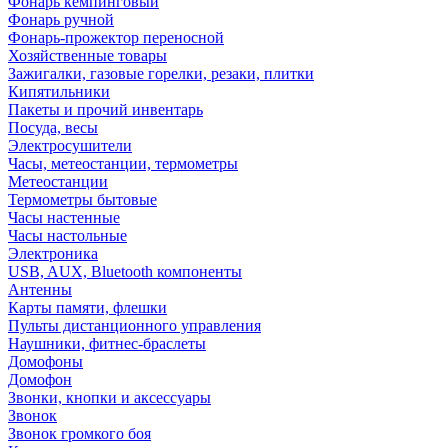
Фонарь кемпинговый
Фонарь ручной
Фонарь-прожектор переносной
Хозяйственные товары
Зажигалки, газовые горелки, резаки, плитки
Кипятильники
Пакеты и прочий инвентарь
Посуда, весы
Электросушители
Часы, метеостанции, термометры
Метеостанции
Термометры бытовые
Часы настенные
Часы настольные
Электроника
USB, AUX, Bluetooth компоненты
Антенны
Карты памяти, флешки
Пульты дистанционного управления
Наушники, фитнес-браслеты
Домофоны
Домофон
Звонки, кнопки и аксессуары
Звонок
Звонок громкого боя