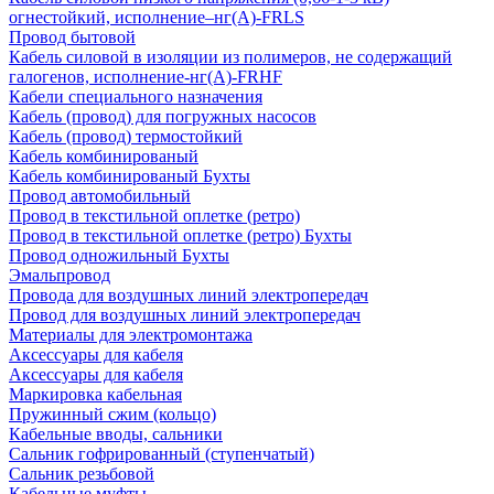
огнестойкий, исполнение–нг(А)-FRLS
Провод бытовой
Кабель силовой в изоляции из полимеров, не содержащий
галогенов, исполнение-нг(А)-FRHF
Кабели специального назначения
Кабель (провод) для погружных насосов
Кабель (провод) термостойкий
Кабель комбинированый
Кабель комбинированый Бухты
Провод автомобильный
Провод в текстильной оплетке (ретро)
Провод в текстильной оплетке (ретро) Бухты
Провод одножильный Бухты
Эмальпровод
Провода для воздушных линий электропередач
Провод для воздушных линий электропередач
Материалы для электромонтажа
Аксессуары для кабеля
Аксессуары для кабеля
Маркировка кабельная
Пружинный сжим (кольцо)
Кабельные вводы, сальники
Сальник гофрированный (ступенчатый)
Сальник резьбовой
Кабельные муфты