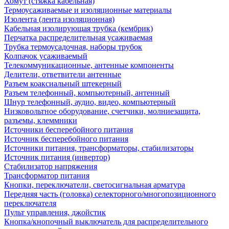
Хомут (стяжка кабельная)
Термоусаживаемые и изоляционные материалы
Изолента (лента изоляционная)
Кабельная изолирующая трубка (кембрик)
Перчатка распределительная усаживаемая
Трубка термоусадочная, наборы трубок
Колпачок усаживаемый
Телекоммуникационные, антенные компоненты
Делители, ответвители антенные
Разъем коаксиальный штекерный
Разъем телефонный, компьютерный, антенный
Шнур телефонный, аудио, видео, компьютерный
Низковольтное оборудование, счетчики, молниезащита,
разъемы, клеммники
Источники бесперебойного питания
Источник бесперебойного питания
Источники питания, трансформаторы, стабилизаторы
Источник питания (инвертор)
Стабилизатор напряжения
Трансформатор питания
Кнопки, переключатели, светосигнальная арматура
Передняя часть (головка) селекторного/многопозиционного
переключателя
Пульт управления, джойстик
Кнопка/кнопочный выключатель для распределительного