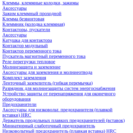
Клеммы, клеммные колодки, зажимы
Аксессуары
Зажим клеммный проходной
Клемма безвинтовая
Клеммник (колодка клеммная)
Контакторы, пускатели
Аксессуары
Катушка для контактора
Контактор модульный
Контактор переменного тока
Пускатель магнитный переменного тока
Реле перегрузки тепловое
Молниезащита и заземление
Аксессуары для заземления и молниеотвода
Комплект заземления
Ленточный заземлитель (гибкая перемычка)
Разрядник для молниезащиты систем энергоснабжения
Устройство защиты от перенапряжения для оконечного
оборудования
Предохранители
Аксессуары для низковольт. предохранителя (плавкой
вставки) HRC
Держатель продольных плавких предохранителей (вставок)
Миниатюрный слаботочный предохранитель
Низковольтный предохранитель (плавкая вставка) HRC