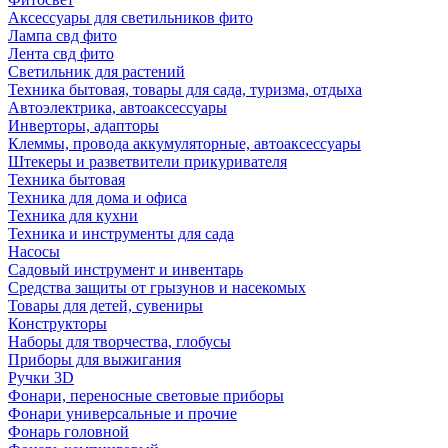
Аксессуары для светильников фито
Лампа свд фито
Лента свд фито
Светильник для растений
Техника бытовая, товары для сада, туризма, отдыха
Автоэлектрика, автоаксессуары
Инверторы, адапторы
Клеммы, провода аккумуляторные, автоаксессуары
Штекеры и разветвители прикуривателя
Техника бытовая
Техника для дома и офиса
Техника для кухни
Техника и инструменты для сада
Насосы
Садовый инструмент и инвентарь
Средства защиты от грызунов и насекомых
Товары для детей, сувениры
Конструкторы
Наборы для творчества, глобусы
Приборы для выжигания
Ручки 3D
Фонари, переносные световые приборы
Фонари универсальные и прочие
Фонарь головной