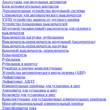
Аксессуары для модульных автоматов
Блок вспомогательных контактов
Дополнительные устройства модульной системы
Сервомотор для автоматического выключателя
УЗДП устройство защиты от дугового пробоя
Устройство блокировки выключателей
Шунтовой (независимый) расцепитель для силового
выключателя
Выключатели нагрузки, рубильники
Выключатель-переключатель модульный (расцепитель)
Выключатель-переключатель нагрузки
Концевой выключатель, переключатель
Разъединитель
Рубильник
Рубильник в корпусе
Рукоятки и прочие комплектующие
Устройства автоматического ввода резерва (АВР)
Дифавтоматы
Дифавтомат, АВДТ
Измерительные приборы для установки в щит
Амперметр для установки в щит
Вольтметр для установки в щит
Комплектующие для установочных измерительных приборов
Многофункциональный измерительный прибор
Трансформатор тока