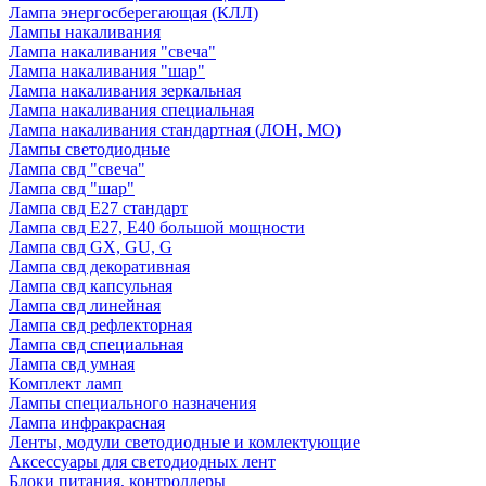
Лампа энергосберегающая (КЛЛ)
Лампы накаливания
Лампа накаливания "свеча"
Лампа накаливания "шар"
Лампа накаливания зеркальная
Лампа накаливания специальная
Лампа накаливания стандартная (ЛОН, МО)
Лампы светодиодные
Лампа свд "свеча"
Лампа свд "шар"
Лампа свд E27 стандарт
Лампа свд E27, Е40 большой мощности
Лампа свд GX, GU, G
Лампа свд декоративная
Лампа свд капсульная
Лампа свд линейная
Лампа свд рефлекторная
Лампа свд специальная
Лампа свд умная
Комплект ламп
Лампы специального назначения
Лампа инфракрасная
Ленты, модули светодиодные и комлектующие
Аксессуары для светодиодных лент
Блоки питания, контроллеры