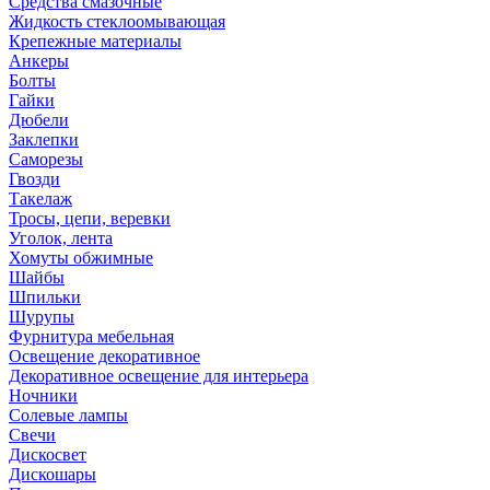
Средства смазочные
Жидкость стеклоомывающая
Крепежные материалы
Анкеры
Болты
Гайки
Дюбели
Заклепки
Саморезы
Гвозди
Такелаж
Тросы, цепи, веревки
Уголок, лента
Хомуты обжимные
Шайбы
Шпильки
Шурупы
Фурнитура мебельная
Освещение декоративное
Декоративное освещение для интерьера
Ночники
Солевые лампы
Свечи
Дискосвет
Дискошары