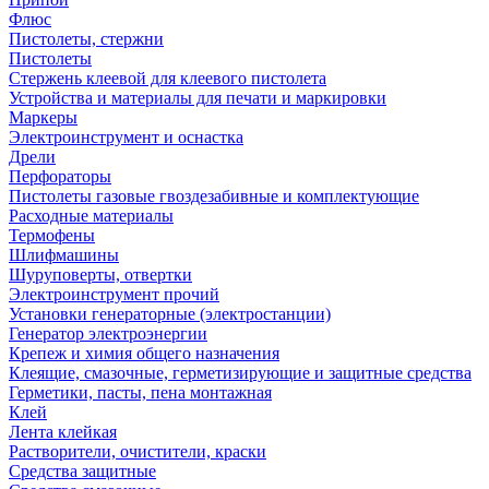
Флюс
Пистолеты, стержни
Пистолеты
Стержень клеевой для клеевого пистолета
Устройства и материалы для печати и маркировки
Маркеры
Электроинструмент и оснастка
Дрели
Перфораторы
Пистолеты газовые гвоздезабивные и комплектующие
Расходные материалы
Термофены
Шлифмашины
Шуруповерты, отвертки
Электроинструмент прочий
Установки генераторные (электростанции)
Генератор электроэнергии
Крепеж и химия общего назначения
Клеящие, смазочные, герметизирующие и защитные средства
Герметики, пасты, пена монтажная
Клей
Лента клейкая
Растворители, очистители, краски
Средства защитные