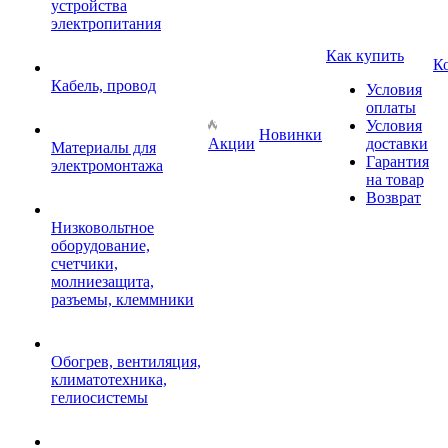
устройства
электропитания
Как купить
К
Кабель, провод
Условия
оплаты
Условия
Новинки
Акции
доставки
Материалы для
Гарантия
электромонтажа
на товар
Возврат
Низковольтное
оборудование,
счетчики,
молниезащита,
разъемы, клеммники
Обогрев, вентиляция,
климатотехника,
гелиосистемы