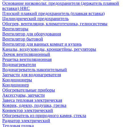
Основание низковольт. предохранителя (держатель плавкой
вставки) HRC
Плоский плавкий предохранитель (плавкая вставка)
Цилиндрический предохранитель
Обогрев, вентиляция, климатотехника, гелиосистемы
Вентиляторы
Вентилятор для оборудования
Вентилятор бытовой
Вентилятор для ванных комнат и кухонь
Каналы, воздуховоды, кроншетйны, регуляторы
Лючок вентиляционный
Решетка вентиляционная
Водонагреватели
Водонагреватель накопительный
Запчасти для водонагревателя
Кондиционеры
Кондиционер
Обогревательные приборы
Аксессуары, запчасти
Завеса тепловая электрическая
Коврик, одеяло, подушка, грелка
Конвектор электрический
Обогреватель из природного камня, стекла
Радиатор электрический
Тепловая пушка