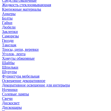
Средства смазочные
Жидкость стеклоомывающая
Крепежные материалы
Анкеры
Болты
Гайки
Дюбели
Заклепки
Саморезы
Гвозди
Такелаж
Тросы, цепи, веревки
Уголок, лента
Хомуты обжимные
Шайбы
Шпильки
Шурупы
Фурнитура мебельная
Освещение декоративное
Декоративное освещение для интерьера
Ночники
Солевые лампы
Свечи
Дискосвет
Дискошары