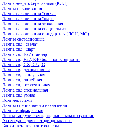
Лампа энергосберегающая (КЛЛ)
Лампы накаливания
Лампа накаливания "свеча"
Лампа накаливания "шар"
Лампа накаливания зеркальная
Лампа накаливания специальная
Лампа накаливания стандартная (ЛОН, МО)
Лампы светодиодные
Лампа свд "свеча"
Лампа свд "шар"
Лампа свд E27 стандарт
Лампа свд E27, Е40 большой мощности
Лампа свд GX, GU, G
Лампа свд декоративная
Лампа свд капсульная
Лампа свд линейная
Лампа свд рефлекторная
Лампа свд специальная
Лампа свд умная
Комплект ламп
Лампы специального назначения
Лампа инфракрасная
Ленты, модули светодиодные и комлектующие
Аксессуары для светодиодных лент
Блоки питания, контроллеры