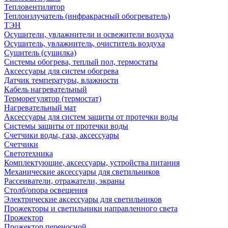
Тепловентилятор
Теплоизлучатель (инфракрасный обогреватель)
ТЭН
Осушители, увлажнители и освежители воздуха
Осушитель, увлажнитель, очиститель воздуха
Сушитель (сушилка)
Системы обогрева, теплый пол, термостаты
Аксессуары для систем обогрева
Датчик температуры, влажности
Кабель нагревательный
Терморегулятор (термостат)
Нагревательный мат
Аксессуары для систем защиты от протечки воды
Системы защиты от протечки воды
Счетчики воды, газа, аксессуары
Счетчики
Светотехника
Комплектующие, аксессуары, устройства питания
Механические аксессуары для светильников
Рассеиватели, отражатели, экраны
Столб/опора освещения
Электрические аксессуары для светильников
Прожекторы и светильники направленного света
Прожектор
Прожектор переносной