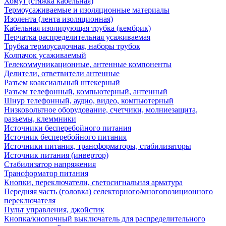
Хомут (стяжка кабельная)
Термоусаживаемые и изоляционные материалы
Изолента (лента изоляционная)
Кабельная изолирующая трубка (кембрик)
Перчатка распределительная усаживаемая
Трубка термоусадочная, наборы трубок
Колпачок усаживаемый
Телекоммуникационные, антенные компоненты
Делители, ответвители антенные
Разъем коаксиальный штекерный
Разъем телефонный, компьютерный, антенный
Шнур телефонный, аудио, видео, компьютерный
Низковольтное оборудование, счетчики, молниезащита,
разъемы, клеммники
Источники бесперебойного питания
Источник бесперебойного питания
Источники питания, трансформаторы, стабилизаторы
Источник питания (инвертор)
Стабилизатор напряжения
Трансформатор питания
Кнопки, переключатели, светосигнальная арматура
Передняя часть (головка) селекторного/многопозиционного
переключателя
Пульт управления, джойстик
Кнопка/кнопочный выключатель для распределительного