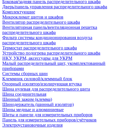
Боковая/задняя панель распределительного шкафа
Дверь/панель управления распределительного шкафа
Комплектующие
Микроклимат щитов и шкафов
Вентилятор распределительного шкафа
Вентиляторная панель/вентиляционная решетка
распределительного шкафа
Фильтр системы кондиционирования воздуха
распределительного шкафа
Термостат распределительного шкафа
Устройство подогрева распределительного шкафа
НКУ, УКРМ, аксессуары для УКРМ
Малый распределительный щит, укомплектованный
приборами
Системы сборных шин
Клеммник силовой/клеммный блок
Опорный изолятор/изолирующая втулка
Шина нулевая для распределительного щита
Шина соединительная
Шинный зажим (клемма)
Шинодержатель (шинный изолятор)
Шины медные и алюминиевые
Щиты и панели для измерительных приборов
Панель для измерительных приборов/счётчиков
Электроустановочные изделия