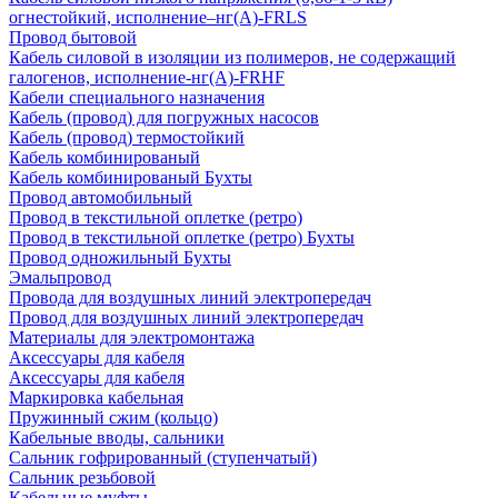
огнестойкий, исполнение–нг(А)-FRLS
Провод бытовой
Кабель силовой в изоляции из полимеров, не содержащий
галогенов, исполнение-нг(А)-FRHF
Кабели специального назначения
Кабель (провод) для погружных насосов
Кабель (провод) термостойкий
Кабель комбинированый
Кабель комбинированый Бухты
Провод автомобильный
Провод в текстильной оплетке (ретро)
Провод в текстильной оплетке (ретро) Бухты
Провод одножильный Бухты
Эмальпровод
Провода для воздушных линий электропередач
Провод для воздушных линий электропередач
Материалы для электромонтажа
Аксессуары для кабеля
Аксессуары для кабеля
Маркировка кабельная
Пружинный сжим (кольцо)
Кабельные вводы, сальники
Сальник гофрированный (ступенчатый)
Сальник резьбовой
Кабельные муфты