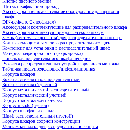
Кнопка дверного звонка
Щиты, шкафы, шинопровод
Аксессуары и вспомогательное оборудование для щитов и
шкафов
DIN-рейка (с Ω-профилем)
Аксессуары и комплектующие для распределительного шкафа
Аксессуары и комплектующие для сетевого шкафа
Замок (система закрывания) для распределительного шкафа
Комплектующие для малого распределительного щита
Компонент для установки в распределительный шкаф
Материал маркировочный (маркировка)
Панель распределительного шкафа передняя
Рукоятка распределительных устройств дверного монтажа
Табличка предупреждающая/информационная
Корпуса шкафов
Бокс пластиковый распределительный
Бокс пластиковый учетный
Корпус металлический распределительный
Корпус металлический учетный
Корпус с монтажной панелью
Корпус шкафа (пустой)
Корпуса шкафов заказные
Шкаф распределительный (пустой)
Корпуса шкафов сборной конструкции
Монтажная плата для распределительного щита