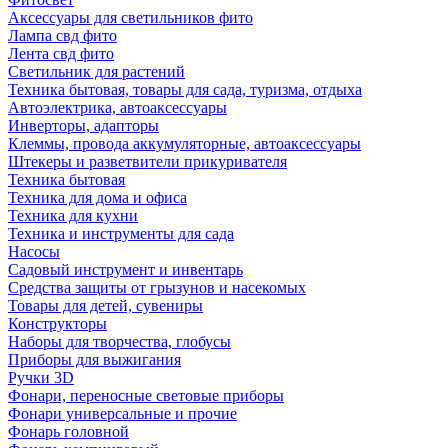
Аксессуары для светильников фито
Лампа свд фито
Лента свд фито
Светильник для растений
Техника бытовая, товары для сада, туризма, отдыха
Автоэлектрика, автоаксессуары
Инверторы, адапторы
Клеммы, провода аккумуляторные, автоаксессуары
Штекеры и разветвители прикуривателя
Техника бытовая
Техника для дома и офиса
Техника для кухни
Техника и инструменты для сада
Насосы
Садовый инструмент и инвентарь
Средства защиты от грызунов и насекомых
Товары для детей, сувениры
Конструкторы
Наборы для творчества, глобусы
Приборы для выжигания
Ручки 3D
Фонари, переносные световые приборы
Фонари универсальные и прочие
Фонарь головной