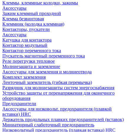
Клеммы, клеммные колодки, зажимы
Аксессуары
Зажим клеммный проходной
Клемма безвинтовая
Клеммник (колодка клеммная)
Контакторы, пускатели
Аксессуары
Катушка для контактора
Контактор модульный
Контактор переменного тока
Пускатель магнитный переменного тока
Реле перегрузки тепловое
Молниезащита и заземление
Аксессуары для заземления и молниеотвода
Комплект заземления
Ленточный заземлитель (гибкая перемычка)
Разрядник для молниезащиты систем энергоснабжения
Устройство защиты от перенапряжения для оконечного
оборудования
Предохранители
Аксессуары для низковольт. предохранителя (плавкой
вставки) HRC
Держатель продольных плавких предохранителей (вставок)
Миниатюрный слаботочный предохранитель
Низковольтный предохранитель (плавкая вставка) HRC