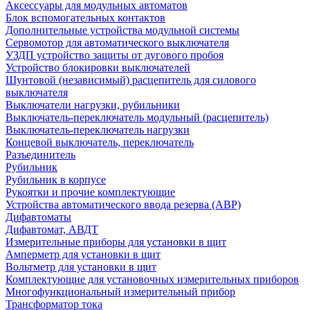
Аксессуары для модульных автоматов
Блок вспомогательных контактов
Дополнительные устройства модульной системы
Сервомотор для автоматического выключателя
УЗДП устройство защиты от дугового пробоя
Устройство блокировки выключателей
Шунтовой (независимый) расцепитель для силового
выключателя
Выключатели нагрузки, рубильники
Выключатель-переключатель модульный (расцепитель)
Выключатель-переключатель нагрузки
Концевой выключатель, переключатель
Разъединитель
Рубильник
Рубильник в корпусе
Рукоятки и прочие комплектующие
Устройства автоматического ввода резерва (АВР)
Дифавтоматы
Дифавтомат, АВДТ
Измерительные приборы для установки в щит
Амперметр для установки в щит
Вольтметр для установки в щит
Комплектующие для установочных измерительных приборов
Многофункциональный измерительный прибор
Трансформатор тока