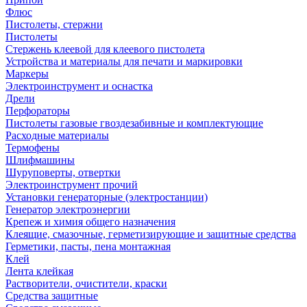
Флюс
Пистолеты, стержни
Пистолеты
Стержень клеевой для клеевого пистолета
Устройства и материалы для печати и маркировки
Маркеры
Электроинструмент и оснастка
Дрели
Перфораторы
Пистолеты газовые гвоздезабивные и комплектующие
Расходные материалы
Термофены
Шлифмашины
Шуруповерты, отвертки
Электроинструмент прочий
Установки генераторные (электростанции)
Генератор электроэнергии
Крепеж и химия общего назначения
Клеящие, смазочные, герметизирующие и защитные средства
Герметики, пасты, пена монтажная
Клей
Лента клейкая
Растворители, очистители, краски
Средства защитные