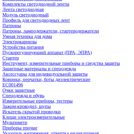
Комплекты светодиодной ленты
Лента светодиодная
Модуль светодиодный
Профиль для светодиодных лент
Патроны
Патроны, ламподержатели, стартеродержатели
Умная техника для дома
Электрокарнизы
Устройства питания
Пускорегулирующий аппарат (ПРА, ЭПРА)
Стартер
Инструмент, измерительные приборы и средства защиты
Защитные материалы и спецодежда
Аксессуары для индивидуальной защиты
Коврики, перчатки, боты диэлектрические
EC001496
Очки защитные
Спецодежда и обувь
Измерительные приборы, тестеры
Зажим-крокодил, щупы
Искатель скрытой проводки
Клещи электроизмерительные
Мультиметр
Приборы прочие
Указатель напряжения, отвертка индикаторная