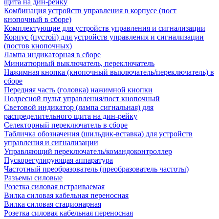
щита на дин-рейку
Комбинация устройств управления в корпусе (пост
кнопочный в сборе)
Комплектующие для устройств управления и сигнализации
Корпус (пустой) для устройств управления и сигнализации
(постов кнопочных)
Лампа индикаторная в сборе
Миниатюрный выключатель, переключатель
Нажимная кнопка (кнопочный выключатель/переключатель) в
сборе
Передняя часть (головка) нажимной кнопки
Подвесной пульт управления/пост кнопочный
Световой индикатор (лампа сигнальная) для
распределительного щита на дин-рейку
Селекторный переключатель в сборе
Табличка обозначения (шильдик-вставка) для устройств
управления и сигнализации
Управляющий переключатель/командоконтроллер
Пускорегулирующая аппаратура
Частотный преобразователь (преобразователь частоты)
Разъемы силовые
Розетка силовая встраиваемая
Вилка силовая кабельная переносная
Вилка силовая стационарная
Розетка силовая кабельная переносная