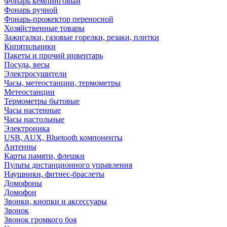
Фонарь кемпинговый
Фонарь ручной
Фонарь-прожектор переносной
Хозяйственные товары
Зажигалки, газовые горелки, резаки, плитки
Кипятильники
Пакеты и прочий инвентарь
Посуда, весы
Электросушители
Часы, метеостанции, термометры
Метеостанции
Термометры бытовые
Часы настенные
Часы настольные
Электроника
USB, AUX, Bluetooth компоненты
Антенны
Карты памяти, флешки
Пульты дистанционного управления
Наушники, фитнес-браслеты
Домофоны
Домофон
Звонки, кнопки и аксессуары
Звонок
Звонок громкого боя