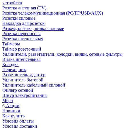
устройств
Розетка антенная (TV)
Розетка телекоммуникационная (PC/TF/USB/AUX)
Розетки силовые
Накладка для розеток
Разъем, розетка, вилка силовые
Розетка переносная
Розетка штепсельная
Таймеры
Таймер розеточный
Удлинители, разветвители, колодки, вилки, сетевые фильтры
Вилка штепсельная
Колодка
Переходник
Разветвитель, адаптер
Удлинитель бытовой
Удлинитель кабельный силовой
Фильтр сетевой
Шнур электропитания
Мерч
Акции
Новинки
Как купить
Условия оплаты
Условия доставки