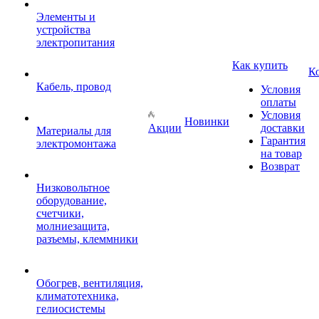
Элементы и
устройства
электропитания
Как купить
К
Кабель, провод
Условия
оплаты
Условия
Новинки
Акции
доставки
Материалы для
Гарантия
электромонтажа
на товар
Возврат
Низковольтное
оборудование,
счетчики,
молниезащита,
разъемы, клеммники
Обогрев, вентиляция,
климатотехника,
гелиосистемы