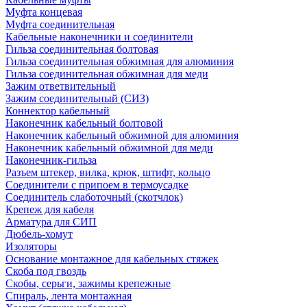
Муфта концевая
Муфта соединительная
Кабельные наконечники и соединители
Гильза соединительная болтовая
Гильза соединительная обжимная для алюминия
Гильза соединительная обжимная для меди
Зажим ответвительный
Зажим соединительный (СИЗ)
Коннектор кабельный
Наконечник кабельный болтовой
Наконечник кабельный обжимной для алюминия
Наконечник кабельный обжимной для меди
Наконечник-гильза
Разъем штекер, вилка, крюк, штифт, кольцо
Соединители с припоем в термоусадке
Соединитель слаботочный (скотчлок)
Крепеж для кабеля
Арматура для СИП
Дюбель-хомут
Изоляторы
Основание монтажное для кабельных стяжек
Скоба под гвоздь
Скобы, серьги, зажимы крепежные
Спираль, лента монтажная