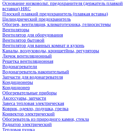
Основание низковольт. предохранителя (держатель плавкой
вставки) HRC
Плоский плавкий предохранитель (плавкая вставка)
Цилиндрический предохранитель
Обогрев, вентиляция, климатотехника, гелиосистемы
Вентиляторы
Вентилятор для оборудования
Вентилятор бытовой
Вентилятор для ванных комнат и кухонь
Каналы, воздуховоды, кроншетйны, регуляторы
Лючок вентиляционный
Решетка вентиляционная
Водонагреватели
Водонагреватель накопительный
Запчасти для водонагревателя
Кондиционеры
Кондиционер
Обогревательные приборы
Аксессуары, запчасти
Завеса тепловая электрическая
Коврик, одеяло, подушка, грелка
Конвектор электрический
Обогреватель из природного камня, стекла
Радиатор электрический
Тепловая пушка