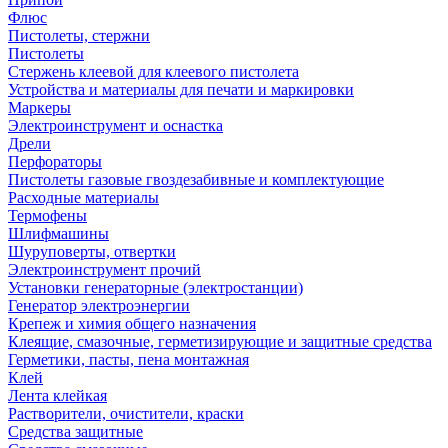
Флюс
Пистолеты, стержни
Пистолеты
Стержень клеевой для клеевого пистолета
Устройства и материалы для печати и маркировки
Маркеры
Электроинструмент и оснастка
Дрели
Перфораторы
Пистолеты газовые гвоздезабивные и комплектующие
Расходные материалы
Термофены
Шлифмашины
Шуруповерты, отвертки
Электроинструмент прочий
Установки генераторные (электростанции)
Генератор электроэнергии
Крепеж и химия общего назначения
Клеящие, смазочные, герметизирующие и защитные средства
Герметики, пасты, пена монтажная
Клей
Лента клейкая
Растворители, очистители, краски
Средства защитные