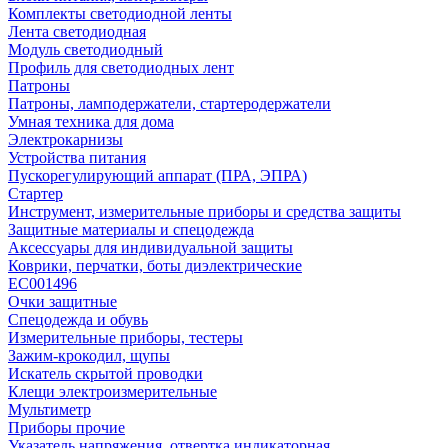
Комплекты светодиодной ленты
Лента светодиодная
Модуль светодиодный
Профиль для светодиодных лент
Патроны
Патроны, ламподержатели, стартеродержатели
Умная техника для дома
Электрокарнизы
Устройства питания
Пускорегулирующий аппарат (ПРА, ЭПРА)
Стартер
Инструмент, измерительные приборы и средства защиты
Защитные материалы и спецодежда
Аксессуары для индивидуальной защиты
Коврики, перчатки, боты диэлектрические
EC001496
Очки защитные
Спецодежда и обувь
Измерительные приборы, тестеры
Зажим-крокодил, щупы
Искатель скрытой проводки
Клещи электроизмерительные
Мультиметр
Приборы прочие
Указатель напряжения, отвертка индикаторная