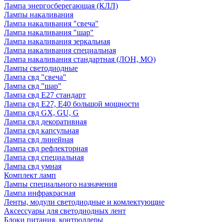
Лампа энергосберегающая (КЛЛ)
Лампы накаливания
Лампа накаливания "свеча"
Лампа накаливания "шар"
Лампа накаливания зеркальная
Лампа накаливания специальная
Лампа накаливания стандартная (ЛОН, МО)
Лампы светодиодные
Лампа свд "свеча"
Лампа свд "шар"
Лампа свд E27 стандарт
Лампа свд E27, Е40 большой мощности
Лампа свд GX, GU, G
Лампа свд декоративная
Лампа свд капсульная
Лампа свд линейная
Лампа свд рефлекторная
Лампа свд специальная
Лампа свд умная
Комплект ламп
Лампы специального назначения
Лампа инфракрасная
Ленты, модули светодиодные и комлектующие
Аксессуары для светодиодных лент
Блоки питания, контроллеры