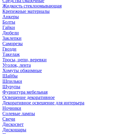
Средства смазочные
Жидкость стеклоомывающая
Крепежные материалы
Анкеры
Болты
Гайки
Дюбели
Заклепки
Саморезы
Гвозди
Такелаж
Тросы, цепи, веревки
Уголок, лента
Хомуты обжимные
Шайбы
Шпильки
Шурупы
Фурнитура мебельная
Освещение декоративное
Декоративное освещение для интерьера
Ночники
Солевые лампы
Свечи
Дискосвет
Дискошары