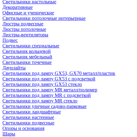
Светильники настольные
Декоративные
Офисные и ученические
Светильники потолочные интерьерные
Люстры подвесные
Люстры потолочные
Люстры-вентиляторы
Подвес
Светильники специальные
Светильник кольцевой
Светильник мебельный
Светильники точечные
Даунлайты
Светильники под лампу GX53, GX70 металл/пластик
Светильники под лампу GX53 с подсветкой
Светильники под лампу GX53 стекло
Светильники под лампу MR металл/полимер
Светильники под лампу MR с подсветкой
Светильники под лампу MR стекло
Светильники уличные садово-парковые
Светильники ландшафтные
Светильники настенные
Светильники подвесные
Опоры и основания
Шары