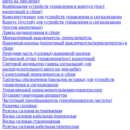
щита на дин-рейку
Комбинация устройств управления в корпусе (пост
кнопочный в сборе)
Комплектующие для устройств управления и сигнализации
Корпус (пустой) для устройств управления и сигнализации
(постов кнопочных)
Лампа индикаторная в сборе
Миниатюрный выключатель, переключатель
Нажимная кнопка (кнопочный выключатель/переключатель) в
сборе
Передняя часть (головка) нажимной кнопки
Подвесной пульт управления/пост кнопочный
Световой индикатор (лампа сигнальная) для
распределительного щита на дин-рейку
Селекторный переключатель в сборе
Табличка обозначения (шильдик-вставка) для устройств
управления и сигнализации
Управляющий переключатель/командоконтроллер
Пускорегулирующая аппаратура
Частотный преобразователь (преобразователь частоты)
Разъемы силовые
Розетка силовая встраиваемая
Вилка силовая кабельная переносная
Вилка силовая стационарная
Розетка силовая кабельная переносная