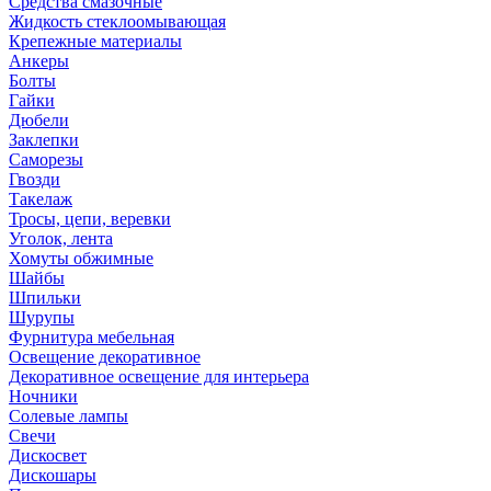
Средства смазочные
Жидкость стеклоомывающая
Крепежные материалы
Анкеры
Болты
Гайки
Дюбели
Заклепки
Саморезы
Гвозди
Такелаж
Тросы, цепи, веревки
Уголок, лента
Хомуты обжимные
Шайбы
Шпильки
Шурупы
Фурнитура мебельная
Освещение декоративное
Декоративное освещение для интерьера
Ночники
Солевые лампы
Свечи
Дискосвет
Дискошары