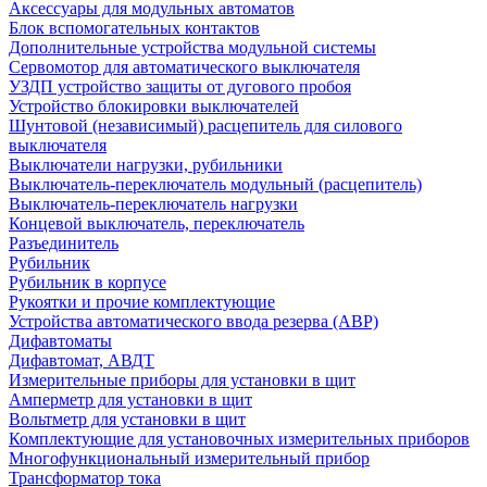
Аксессуары для модульных автоматов
Блок вспомогательных контактов
Дополнительные устройства модульной системы
Сервомотор для автоматического выключателя
УЗДП устройство защиты от дугового пробоя
Устройство блокировки выключателей
Шунтовой (независимый) расцепитель для силового
выключателя
Выключатели нагрузки, рубильники
Выключатель-переключатель модульный (расцепитель)
Выключатель-переключатель нагрузки
Концевой выключатель, переключатель
Разъединитель
Рубильник
Рубильник в корпусе
Рукоятки и прочие комплектующие
Устройства автоматического ввода резерва (АВР)
Дифавтоматы
Дифавтомат, АВДТ
Измерительные приборы для установки в щит
Амперметр для установки в щит
Вольтметр для установки в щит
Комплектующие для установочных измерительных приборов
Многофункциональный измерительный прибор
Трансформатор тока