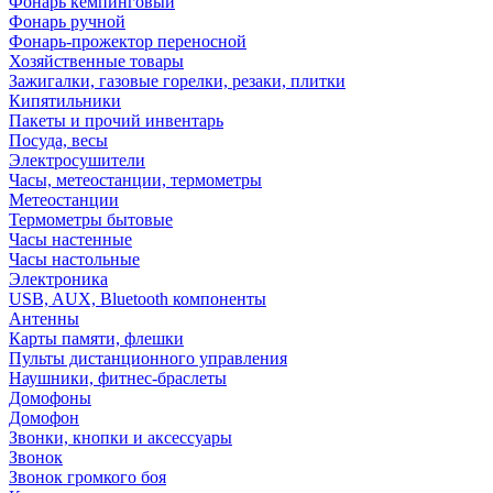
Фонарь кемпинговый
Фонарь ручной
Фонарь-прожектор переносной
Хозяйственные товары
Зажигалки, газовые горелки, резаки, плитки
Кипятильники
Пакеты и прочий инвентарь
Посуда, весы
Электросушители
Часы, метеостанции, термометры
Метеостанции
Термометры бытовые
Часы настенные
Часы настольные
Электроника
USB, AUX, Bluetooth компоненты
Антенны
Карты памяти, флешки
Пульты дистанционного управления
Наушники, фитнес-браслеты
Домофоны
Домофон
Звонки, кнопки и аксессуары
Звонок
Звонок громкого боя