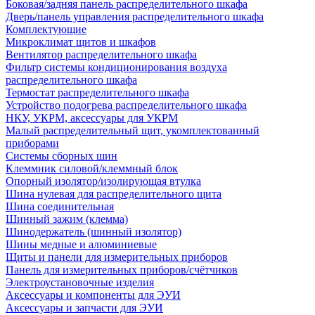
Боковая/задняя панель распределительного шкафа
Дверь/панель управления распределительного шкафа
Комплектующие
Микроклимат щитов и шкафов
Вентилятор распределительного шкафа
Фильтр системы кондиционирования воздуха
распределительного шкафа
Термостат распределительного шкафа
Устройство подогрева распределительного шкафа
НКУ, УКРМ, аксессуары для УКРМ
Малый распределительный щит, укомплектованный
приборами
Системы сборных шин
Клеммник силовой/клеммный блок
Опорный изолятор/изолирующая втулка
Шина нулевая для распределительного щита
Шина соединительная
Шинный зажим (клемма)
Шинодержатель (шинный изолятор)
Шины медные и алюминиевые
Щиты и панели для измерительных приборов
Панель для измерительных приборов/счётчиков
Электроустановочные изделия
Аксессуары и компоненты для ЭУИ
Аксессуары и запчасти для ЭУИ