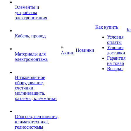
Элементы и
устройства
электропитания
Как купить
К
Кабель, провод
Условия
оплаты
Условия
Новинки
Акции
доставки
Материалы для
Гарантия
электромонтажа
на товар
Возврат
Низковольтное
оборудование,
счетчики,
молниезащита,
разъемы, клеммники
Обогрев, вентиляция,
климатотехника,
гелиосистемы