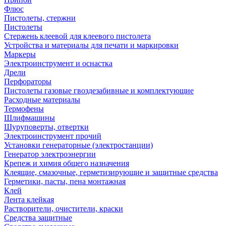
Флюс
Пистолеты, стержни
Пистолеты
Стержень клеевой для клеевого пистолета
Устройства и материалы для печати и маркировки
Маркеры
Электроинструмент и оснастка
Дрели
Перфораторы
Пистолеты газовые гвоздезабивные и комплектующие
Расходные материалы
Термофены
Шлифмашины
Шуруповерты, отвертки
Электроинструмент прочий
Установки генераторные (электростанции)
Генератор электроэнергии
Крепеж и химия общего назначения
Клеящие, смазочные, герметизирующие и защитные средства
Герметики, пасты, пена монтажная
Клей
Лента клейкая
Растворители, очистители, краски
Средства защитные