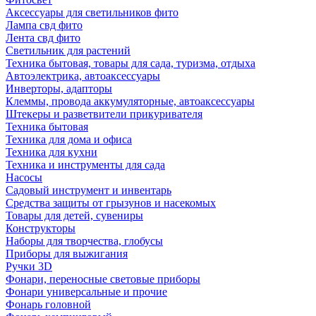
Аксессуары для светильников фито
Лампа свд фито
Лента свд фито
Светильник для растений
Техника бытовая, товары для сада, туризма, отдыха
Автоэлектрика, автоаксессуары
Инверторы, адапторы
Клеммы, провода аккумуляторные, автоаксессуары
Штекеры и разветвители прикуривателя
Техника бытовая
Техника для дома и офиса
Техника для кухни
Техника и инструменты для сада
Насосы
Садовый инструмент и инвентарь
Средства защиты от грызунов и насекомых
Товары для детей, сувениры
Конструкторы
Наборы для творчества, глобусы
Приборы для выжигания
Ручки 3D
Фонари, переносные световые приборы
Фонари универсальные и прочие
Фонарь головной