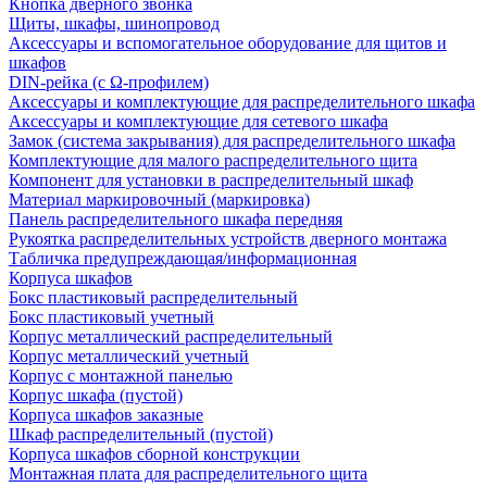
Кнопка дверного звонка
Щиты, шкафы, шинопровод
Аксессуары и вспомогательное оборудование для щитов и
шкафов
DIN-рейка (с Ω-профилем)
Аксессуары и комплектующие для распределительного шкафа
Аксессуары и комплектующие для сетевого шкафа
Замок (система закрывания) для распределительного шкафа
Комплектующие для малого распределительного щита
Компонент для установки в распределительный шкаф
Материал маркировочный (маркировка)
Панель распределительного шкафа передняя
Рукоятка распределительных устройств дверного монтажа
Табличка предупреждающая/информационная
Корпуса шкафов
Бокс пластиковый распределительный
Бокс пластиковый учетный
Корпус металлический распределительный
Корпус металлический учетный
Корпус с монтажной панелью
Корпус шкафа (пустой)
Корпуса шкафов заказные
Шкаф распределительный (пустой)
Корпуса шкафов сборной конструкции
Монтажная плата для распределительного щита