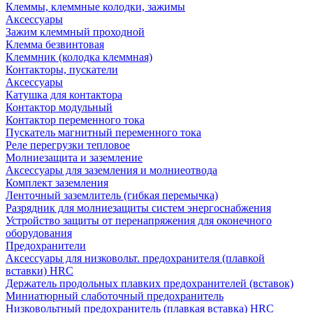
Клеммы, клеммные колодки, зажимы
Аксессуары
Зажим клеммный проходной
Клемма безвинтовая
Клеммник (колодка клеммная)
Контакторы, пускатели
Аксессуары
Катушка для контактора
Контактор модульный
Контактор переменного тока
Пускатель магнитный переменного тока
Реле перегрузки тепловое
Молниезащита и заземление
Аксессуары для заземления и молниеотвода
Комплект заземления
Ленточный заземлитель (гибкая перемычка)
Разрядник для молниезащиты систем энергоснабжения
Устройство защиты от перенапряжения для оконечного
оборудования
Предохранители
Аксессуары для низковольт. предохранителя (плавкой
вставки) HRC
Держатель продольных плавких предохранителей (вставок)
Миниатюрный слаботочный предохранитель
Низковольтный предохранитель (плавкая вставка) HRC