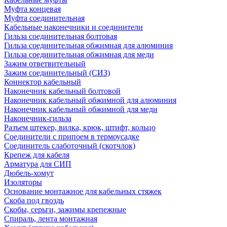
Муфта концевая
Муфта соединительная
Кабельные наконечники и соединители
Гильза соединительная болтовая
Гильза соединительная обжимная для алюминия
Гильза соединительная обжимная для меди
Зажим ответвительный
Зажим соединительный (СИЗ)
Коннектор кабельный
Наконечник кабельный болтовой
Наконечник кабельный обжимной для алюминия
Наконечник кабельный обжимной для меди
Наконечник-гильза
Разъем штекер, вилка, крюк, штифт, кольцо
Соединители с припоем в термоусадке
Соединитель слаботочный (скотчлок)
Крепеж для кабеля
Арматура для СИП
Дюбель-хомут
Изоляторы
Основание монтажное для кабельных стяжек
Скоба под гвоздь
Скобы, серьги, зажимы крепежные
Спираль, лента монтажная