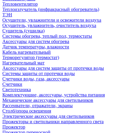
Тепловентилятор
Теплоизлучатель (инфракрасный обогреватель)
ТЭН
Осушители, увлажнители и освежители воздуха
Осушитель, увлажнитель, очиститель воздуха
Сушитель (сушилка)
Системы обогрева, теплый пол, термостаты
Аксессуары для систем обогрева
Датчик температуры, влажности
Кабель нагревательный
Терморегулятор (термостат)
Нагревательный мат
Аксессуары для систем защиты от протечки воды
Системы защиты от протечки воды
Счетчики воды, газа, аксессуары
Счетчики
Светотехника
Комплектующие, аксессуары, устройства питания
Механические аксессуары для светильников
Рассеиватели, отражатели, экраны
Столб/опора освещения
Электрические аксессуары для светильников
Прожекторы и светильники направленного света
Прожектор
Прожектор переносной