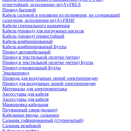
огнестойкий, исполнение–нг(А)-FRLS
Провод бытовой
Кабель силовой в изоляции из полимеров, не содержащий
галогенов, исполнение-нг(А)-FRHF
Кабели специального назначения
Кабель (провод) для погружных насосов
Кабель (провод) термостойкий
Кабель комбинированый
Кабель комбинированый Бухты
Провод автомобильный
Провод в текстильной оплетке (ретро)
Провод в текстильной оплетке (ретро) Бухты
Провод одножильный Бухты
Эмальпровод
Провода для воздушных линий электропередач
Провод для воздушных линий электропередач
Материалы для электромонтажа
Аксессуары для кабеля
Аксессуары для кабеля
Маркировка кабельная
Пружинный сжим (кольцо)
Кабельные вводы, сальники
Сальник гофрированный (ступенчатый)
Сальник резьбовой
Кабельные муфты