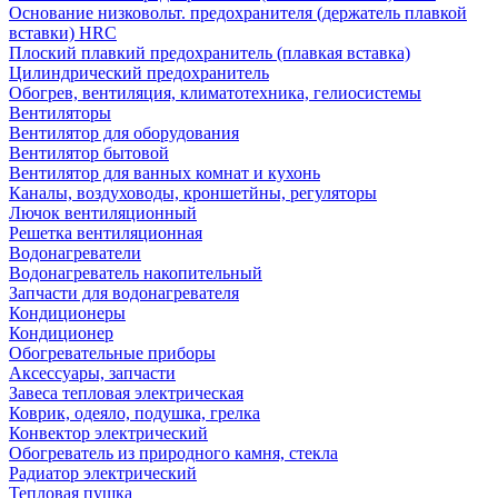
Основание низковольт. предохранителя (держатель плавкой
вставки) HRC
Плоский плавкий предохранитель (плавкая вставка)
Цилиндрический предохранитель
Обогрев, вентиляция, климатотехника, гелиосистемы
Вентиляторы
Вентилятор для оборудования
Вентилятор бытовой
Вентилятор для ванных комнат и кухонь
Каналы, воздуховоды, кроншетйны, регуляторы
Лючок вентиляционный
Решетка вентиляционная
Водонагреватели
Водонагреватель накопительный
Запчасти для водонагревателя
Кондиционеры
Кондиционер
Обогревательные приборы
Аксессуары, запчасти
Завеса тепловая электрическая
Коврик, одеяло, подушка, грелка
Конвектор электрический
Обогреватель из природного камня, стекла
Радиатор электрический
Тепловая пушка