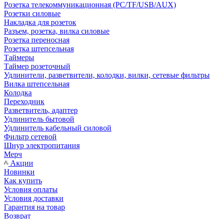
Розетка телекоммуникационная (PC/TF/USB/AUX)
Розетки силовые
Накладка для розеток
Разъем, розетка, вилка силовые
Розетка переносная
Розетка штепсельная
Таймеры
Таймер розеточный
Удлинители, разветвители, колодки, вилки, сетевые фильтры
Вилка штепсельная
Колодка
Переходник
Разветвитель, адаптер
Удлинитель бытовой
Удлинитель кабельный силовой
Фильтр сетевой
Шнур электропитания
Мерч
Акции
Новинки
Как купить
Условия оплаты
Условия доставки
Гарантия на товар
Возврат