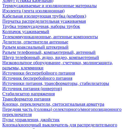
Хомут (стяжка кабельная)
Термоусаживаемые и изоляционные материалы
Изолента (лента изоляционная)
Кабельная изолирующая трубка (кембрик)
Перчатка распределительная усаживаемая
Трубка термоусадочная, наборы трубок
Колпачок усаживаемый
Телекоммуникационные, антенные компоненты
Делители, ответвители антенные
Разъем коаксиальный штекерный
Разъем телефонный, компьютерный, антенный
Шнур телефонный, аудио, видео, компьютерный
Низковольтное оборудование, счетчики, молниезащита,
разъемы, клеммники
Источники бесперебойного питания
Источник бесперебойного питания
Источники питания, трансформаторы, стабилизаторы
Источник питания (инвертор)
Стабилизатор напряжения
Трансформатор питания
Кнопки, переключатели, светосигнальная арматура
Передняя часть (головка) селекторного/многопозиционного
переключателя
Пульт управления, джойстик
Кнопка/кнопочный выключатель для распределительного