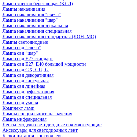
Лампа энергосберегающая (КЛЛ)
Лампы накаливания
Лампа накаливания "свеча"
Лампа накаливания "шар"
Лампа накаливания зеркальная
Лампа накаливания специальная
Лампа накаливания стандартная (ЛОН, МО)
Лампы светодиодные
Лампа свд "свеча"
Лампа свд "шар"
Лампа свд E27 стандарт
Лампа свд E27, Е40 большой мощности
Лампа свд GX, GU, G
Лампа свд декоративная
Лампа свд капсульная
Лампа свд линейная
Лампа свд рефлекторная
Лампа свд специальная
Лампа свд умная
Комплект ламп
Лампы специального назначения
Лампа инфракрасная
Ленты, модули светодиодные и комлектующие
Аксессуары для светодиодных лент
Блоки питания, контроллеры