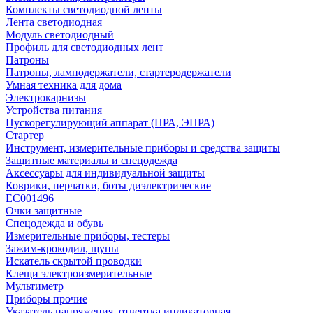
Комплекты светодиодной ленты
Лента светодиодная
Модуль светодиодный
Профиль для светодиодных лент
Патроны
Патроны, ламподержатели, стартеродержатели
Умная техника для дома
Электрокарнизы
Устройства питания
Пускорегулирующий аппарат (ПРА, ЭПРА)
Стартер
Инструмент, измерительные приборы и средства защиты
Защитные материалы и спецодежда
Аксессуары для индивидуальной защиты
Коврики, перчатки, боты диэлектрические
EC001496
Очки защитные
Спецодежда и обувь
Измерительные приборы, тестеры
Зажим-крокодил, щупы
Искатель скрытой проводки
Клещи электроизмерительные
Мультиметр
Приборы прочие
Указатель напряжения, отвертка индикаторная