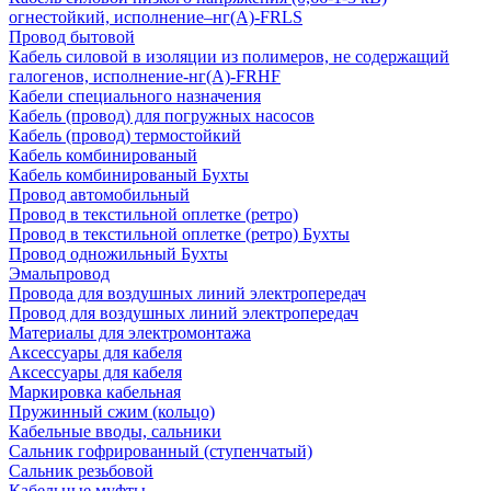
огнестойкий, исполнение–нг(А)-FRLS
Провод бытовой
Кабель силовой в изоляции из полимеров, не содержащий
галогенов, исполнение-нг(А)-FRHF
Кабели специального назначения
Кабель (провод) для погружных насосов
Кабель (провод) термостойкий
Кабель комбинированый
Кабель комбинированый Бухты
Провод автомобильный
Провод в текстильной оплетке (ретро)
Провод в текстильной оплетке (ретро) Бухты
Провод одножильный Бухты
Эмальпровод
Провода для воздушных линий электропередач
Провод для воздушных линий электропередач
Материалы для электромонтажа
Аксессуары для кабеля
Аксессуары для кабеля
Маркировка кабельная
Пружинный сжим (кольцо)
Кабельные вводы, сальники
Сальник гофрированный (ступенчатый)
Сальник резьбовой
Кабельные муфты