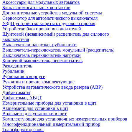
Аксессуары для модульных автоматов
Блок вспомогательных контактов
Дополнительные устройства модульной системы
Сервомотор для автоматического выключателя
УЗДП устройство защиты от дугового пробоя
Устройство блокировки выключателей
Шунтовой (независимый) расцепитель для силового
выключателя
Выключатели нагрузки, рубильники
Выключатель-переключатель модульный (расцепитель)
Выключатель-переключатель нагрузки
Концевой выключатель, переключатель
Разъединитель
Рубильник
Рубильник в корпусе
Рукоятки и прочие комплектующие
Устройства автоматического ввода резерва (АВР)
Дифавтоматы
Дифавтомат, АВДТ
Измерительные приборы для установки в щит
Амперметр для установки в щит
Вольтметр для установки в щит
Комплектующие для установочных измерительных приборов
Многофункциональный измерительный прибор
Трансформатор тока