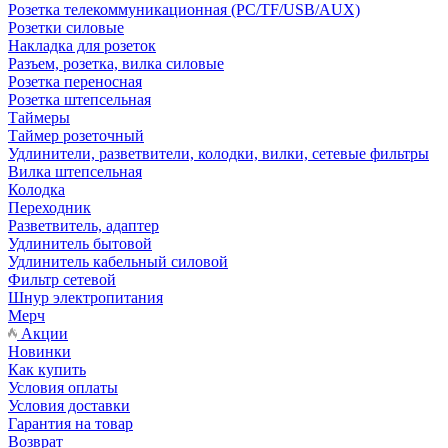
Розетка телекоммуникационная (PC/TF/USB/AUX)
Розетки силовые
Накладка для розеток
Разъем, розетка, вилка силовые
Розетка переносная
Розетка штепсельная
Таймеры
Таймер розеточный
Удлинители, разветвители, колодки, вилки, сетевые фильтры
Вилка штепсельная
Колодка
Переходник
Разветвитель, адаптер
Удлинитель бытовой
Удлинитель кабельный силовой
Фильтр сетевой
Шнур электропитания
Мерч
Акции
Новинки
Как купить
Условия оплаты
Условия доставки
Гарантия на товар
Возврат