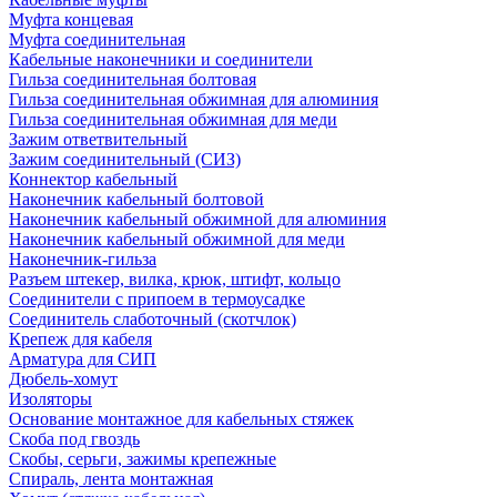
Муфта концевая
Муфта соединительная
Кабельные наконечники и соединители
Гильза соединительная болтовая
Гильза соединительная обжимная для алюминия
Гильза соединительная обжимная для меди
Зажим ответвительный
Зажим соединительный (СИЗ)
Коннектор кабельный
Наконечник кабельный болтовой
Наконечник кабельный обжимной для алюминия
Наконечник кабельный обжимной для меди
Наконечник-гильза
Разъем штекер, вилка, крюк, штифт, кольцо
Соединители с припоем в термоусадке
Соединитель слаботочный (скотчлок)
Крепеж для кабеля
Арматура для СИП
Дюбель-хомут
Изоляторы
Основание монтажное для кабельных стяжек
Скоба под гвоздь
Скобы, серьги, зажимы крепежные
Спираль, лента монтажная