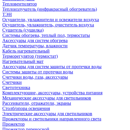
Тепловентилятор
Теплоизлучатель (инфракрасный обогреватель)
ТЭН
Осушители, увлажнители и освежители воздуха
Осушитель, увлажнитель, очиститель воздуха
Сушитель (сушилка)
Системы обогрева, теплый пол, термостаты
Аксессуары для систем обогрева
Датчик температуры, влажности
Кабель нагревательный
Терморегулятор (термостат)
Нагревательный мат
Аксессуары для систем защиты от протечки воды
Системы защиты от протечки воды
Счетчики воды, газа, аксессуары
Счетчики
Светотехника
Комплектующие, аксессуары, устройства питания
Механические аксессуары для светильников
Рассеиватели, отражатели, экраны
Столб/опора освещения
Электрические аксессуары для светильников
Прожекторы и светильники направленного света
Прожектор
Прожектор переносной