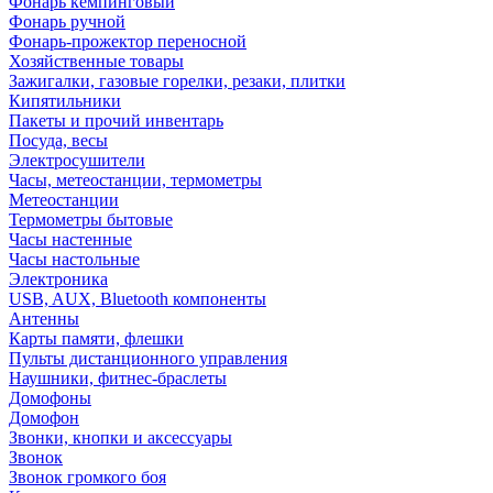
Фонарь кемпинговый
Фонарь ручной
Фонарь-прожектор переносной
Хозяйственные товары
Зажигалки, газовые горелки, резаки, плитки
Кипятильники
Пакеты и прочий инвентарь
Посуда, весы
Электросушители
Часы, метеостанции, термометры
Метеостанции
Термометры бытовые
Часы настенные
Часы настольные
Электроника
USB, AUX, Bluetooth компоненты
Антенны
Карты памяти, флешки
Пульты дистанционного управления
Наушники, фитнес-браслеты
Домофоны
Домофон
Звонки, кнопки и аксессуары
Звонок
Звонок громкого боя