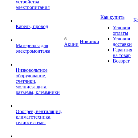
устройства
электропитания
Как купить
К
Кабель, провод
Условия
оплаты
Условия
Новинки
Акции
доставки
Материалы для
Гарантия
электромонтажа
на товар
Возврат
Низковольтное
оборудование,
счетчики,
молниезащита,
разъемы, клеммники
Обогрев, вентиляция,
климатотехника,
гелиосистемы