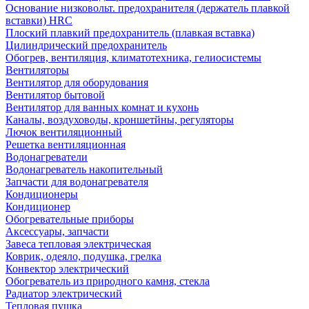
Основание низковольт. предохранителя (держатель плавкой
вставки) HRC
Плоский плавкий предохранитель (плавкая вставка)
Цилиндрический предохранитель
Обогрев, вентиляция, климатотехника, гелиосистемы
Вентиляторы
Вентилятор для оборудования
Вентилятор бытовой
Вентилятор для ванных комнат и кухонь
Каналы, воздуховоды, кроншетйны, регуляторы
Лючок вентиляционный
Решетка вентиляционная
Водонагреватели
Водонагреватель накопительный
Запчасти для водонагревателя
Кондиционеры
Кондиционер
Обогревательные приборы
Аксессуары, запчасти
Завеса тепловая электрическая
Коврик, одеяло, подушка, грелка
Конвектор электрический
Обогреватель из природного камня, стекла
Радиатор электрический
Тепловая пушка