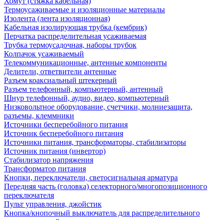
Хомут (стяжка кабельная)
Термоусаживаемые и изоляционные материалы
Изолента (лента изоляционная)
Кабельная изолирующая трубка (кембрик)
Перчатка распределительная усаживаемая
Трубка термоусадочная, наборы трубок
Колпачок усаживаемый
Телекоммуникационные, антенные компоненты
Делители, ответвители антенные
Разъем коаксиальный штекерный
Разъем телефонный, компьютерный, антенный
Шнур телефонный, аудио, видео, компьютерный
Низковольтное оборудование, счетчики, молниезащита,
разъемы, клеммники
Источники бесперебойного питания
Источник бесперебойного питания
Источники питания, трансформаторы, стабилизаторы
Источник питания (инвертор)
Стабилизатор напряжения
Трансформатор питания
Кнопки, переключатели, светосигнальная арматура
Передняя часть (головка) селекторного/многопозиционного
переключателя
Пульт управления, джойстик
Кнопка/кнопочный выключатель для распределительного