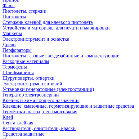
Флюс
Пистолеты, стержни
Пистолеты
Стержень клеевой для клеевого пистолета
Устройства и материалы для печати и маркировки
Маркеры
Электроинструмент и оснастка
Дрели
Перфораторы
Пистолеты газовые гвоздезабивные и комплектующие
Расходные материалы
Термофены
Шлифмашины
Шуруповерты, отвертки
Электроинструмент прочий
Установки генераторные (электростанции)
Генератор электроэнергии
Крепеж и химия общего назначения
Клеящие, смазочные, герметизирующие и защитные средства
Герметики, пасты, пена монтажная
Клей
Лента клейкая
Растворители, очистители, краски
Средства защитные