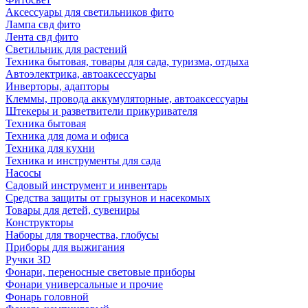
Аксессуары для светильников фито
Лампа свд фито
Лента свд фито
Светильник для растений
Техника бытовая, товары для сада, туризма, отдыха
Автоэлектрика, автоаксессуары
Инверторы, адапторы
Клеммы, провода аккумуляторные, автоаксессуары
Штекеры и разветвители прикуривателя
Техника бытовая
Техника для дома и офиса
Техника для кухни
Техника и инструменты для сада
Насосы
Садовый инструмент и инвентарь
Средства защиты от грызунов и насекомых
Товары для детей, сувениры
Конструкторы
Наборы для творчества, глобусы
Приборы для выжигания
Ручки 3D
Фонари, переносные световые приборы
Фонари универсальные и прочие
Фонарь головной