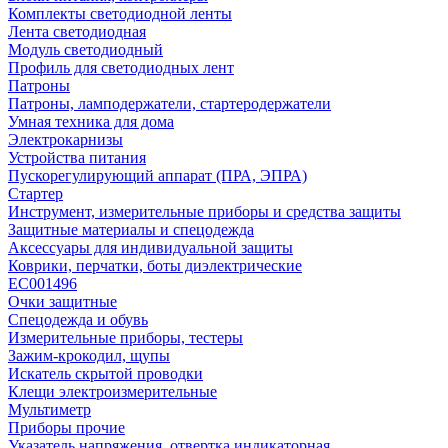
Комплекты светодиодной ленты
Лента светодиодная
Модуль светодиодный
Профиль для светодиодных лент
Патроны
Патроны, ламподержатели, стартеродержатели
Умная техника для дома
Электрокарнизы
Устройства питания
Пускорегулирующий аппарат (ПРА, ЭПРА)
Стартер
Инструмент, измерительные приборы и средства защиты
Защитные материалы и спецодежда
Аксессуары для индивидуальной защиты
Коврики, перчатки, боты диэлектрические
EC001496
Очки защитные
Спецодежда и обувь
Измерительные приборы, тестеры
Зажим-крокодил, щупы
Искатель скрытой проводки
Клещи электроизмерительные
Мультиметр
Приборы прочие
Указатель напряжения, отвертка индикаторная