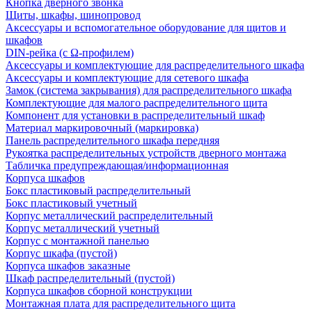
Кнопка дверного звонка
Щиты, шкафы, шинопровод
Аксессуары и вспомогательное оборудование для щитов и
шкафов
DIN-рейка (с Ω-профилем)
Аксессуары и комплектующие для распределительного шкафа
Аксессуары и комплектующие для сетевого шкафа
Замок (система закрывания) для распределительного шкафа
Комплектующие для малого распределительного щита
Компонент для установки в распределительный шкаф
Материал маркировочный (маркировка)
Панель распределительного шкафа передняя
Рукоятка распределительных устройств дверного монтажа
Табличка предупреждающая/информационная
Корпуса шкафов
Бокс пластиковый распределительный
Бокс пластиковый учетный
Корпус металлический распределительный
Корпус металлический учетный
Корпус с монтажной панелью
Корпус шкафа (пустой)
Корпуса шкафов заказные
Шкаф распределительный (пустой)
Корпуса шкафов сборной конструкции
Монтажная плата для распределительного щита