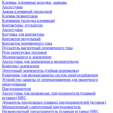
Клеммы, клеммные колодки, зажимы
Аксессуары
Зажим клеммный проходной
Клемма безвинтовая
Клеммник (колодка клеммная)
Контакторы, пускатели
Аксессуары
Катушка для контактора
Контактор модульный
Контактор переменного тока
Пускатель магнитный переменного тока
Реле перегрузки тепловое
Молниезащита и заземление
Аксессуары для заземления и молниеотвода
Комплект заземления
Ленточный заземлитель (гибкая перемычка)
Разрядник для молниезащиты систем энергоснабжения
Устройство защиты от перенапряжения для оконечного
оборудования
Предохранители
Аксессуары для низковольт. предохранителя (плавкой
вставки) HRC
Держатель продольных плавких предохранителей (вставок)
Миниатюрный слаботочный предохранитель
Низковольтный предохранитель (плавкая вставка) HRC