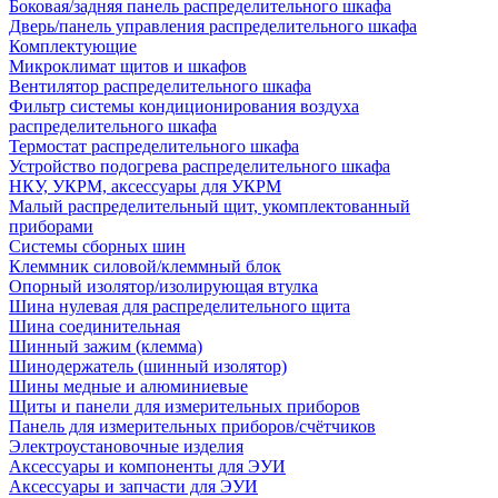
Боковая/задняя панель распределительного шкафа
Дверь/панель управления распределительного шкафа
Комплектующие
Микроклимат щитов и шкафов
Вентилятор распределительного шкафа
Фильтр системы кондиционирования воздуха
распределительного шкафа
Термостат распределительного шкафа
Устройство подогрева распределительного шкафа
НКУ, УКРМ, аксессуары для УКРМ
Малый распределительный щит, укомплектованный
приборами
Системы сборных шин
Клеммник силовой/клеммный блок
Опорный изолятор/изолирующая втулка
Шина нулевая для распределительного щита
Шина соединительная
Шинный зажим (клемма)
Шинодержатель (шинный изолятор)
Шины медные и алюминиевые
Щиты и панели для измерительных приборов
Панель для измерительных приборов/счётчиков
Электроустановочные изделия
Аксессуары и компоненты для ЭУИ
Аксессуары и запчасти для ЭУИ