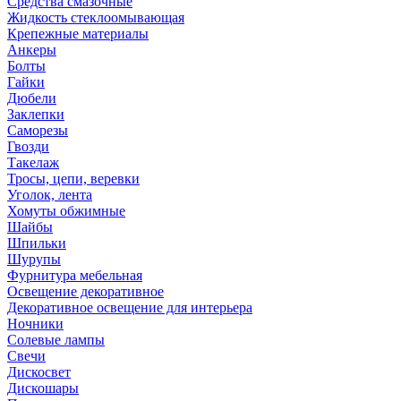
Средства смазочные
Жидкость стеклоомывающая
Крепежные материалы
Анкеры
Болты
Гайки
Дюбели
Заклепки
Саморезы
Гвозди
Такелаж
Тросы, цепи, веревки
Уголок, лента
Хомуты обжимные
Шайбы
Шпильки
Шурупы
Фурнитура мебельная
Освещение декоративное
Декоративное освещение для интерьера
Ночники
Солевые лампы
Свечи
Дискосвет
Дискошары