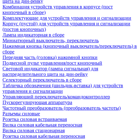
щита на дин-рейку
Комбинация устройств управления в корпусе (пост
кнопочный в сборе)
Комплектующие для устройств управления и сигнализации
Корпус (пустой) для устройств управления и сигнализации
(постов кнопочных)
Лампа индикаторная в сборе
Миниатюрный выключатель, переключатель
Нажимная кнопка (кнопочный выключатель/переключатель) в
сборе
Передняя часть (головка) нажимной кнопки
Подвесной пульт управления/пост кнопочный
Световой индикатор (лампа сигнальная) для
распределительного щита на дин-рейку
Селекторный переключатель в сборе
Табличка обозначения (шильдик-вставка) для устройств
управления и сигнализации
Управляющий переключатель/командоконтроллер
Пускорегулирующая аппаратура
Частотный преобразователь (преобразователь частоты)
Разъемы силовые
Розетка силовая встраиваемая
Вилка силовая кабельная переносная
Вилка силовая стационарная
Розетка силовая кабельная переносная