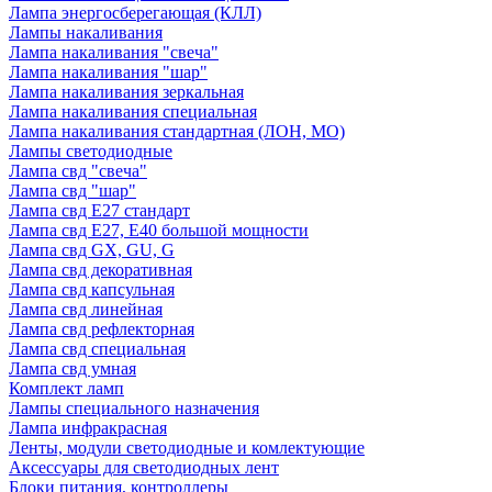
Лампа энергосберегающая (КЛЛ)
Лампы накаливания
Лампа накаливания "свеча"
Лампа накаливания "шар"
Лампа накаливания зеркальная
Лампа накаливания специальная
Лампа накаливания стандартная (ЛОН, МО)
Лампы светодиодные
Лампа свд "свеча"
Лампа свд "шар"
Лампа свд E27 стандарт
Лампа свд E27, Е40 большой мощности
Лампа свд GX, GU, G
Лампа свд декоративная
Лампа свд капсульная
Лампа свд линейная
Лампа свд рефлекторная
Лампа свд специальная
Лампа свд умная
Комплект ламп
Лампы специального назначения
Лампа инфракрасная
Ленты, модули светодиодные и комлектующие
Аксессуары для светодиодных лент
Блоки питания, контроллеры