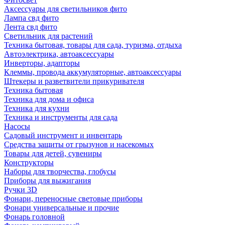
Аксессуары для светильников фито
Лампа свд фито
Лента свд фито
Светильник для растений
Техника бытовая, товары для сада, туризма, отдыха
Автоэлектрика, автоаксессуары
Инверторы, адапторы
Клеммы, провода аккумуляторные, автоаксессуары
Штекеры и разветвители прикуривателя
Техника бытовая
Техника для дома и офиса
Техника для кухни
Техника и инструменты для сада
Насосы
Садовый инструмент и инвентарь
Средства защиты от грызунов и насекомых
Товары для детей, сувениры
Конструкторы
Наборы для творчества, глобусы
Приборы для выжигания
Ручки 3D
Фонари, переносные световые приборы
Фонари универсальные и прочие
Фонарь головной