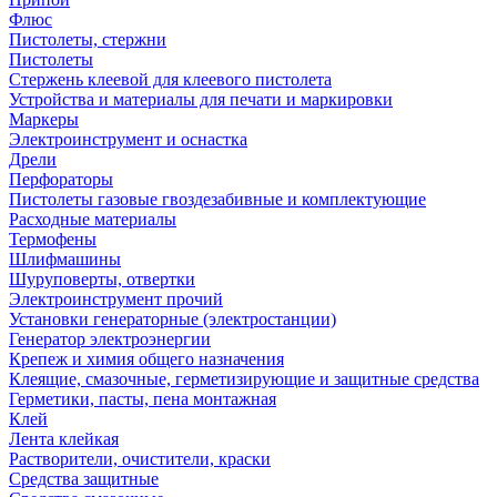
Флюс
Пистолеты, стержни
Пистолеты
Стержень клеевой для клеевого пистолета
Устройства и материалы для печати и маркировки
Маркеры
Электроинструмент и оснастка
Дрели
Перфораторы
Пистолеты газовые гвоздезабивные и комплектующие
Расходные материалы
Термофены
Шлифмашины
Шуруповерты, отвертки
Электроинструмент прочий
Установки генераторные (электростанции)
Генератор электроэнергии
Крепеж и химия общего назначения
Клеящие, смазочные, герметизирующие и защитные средства
Герметики, пасты, пена монтажная
Клей
Лента клейкая
Растворители, очистители, краски
Средства защитные