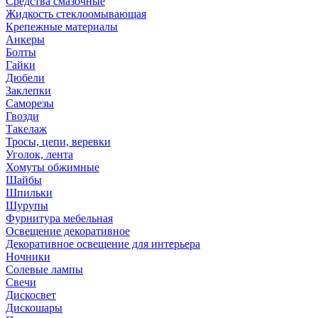
Средства смазочные
Жидкость стеклоомывающая
Крепежные материалы
Анкеры
Болты
Гайки
Дюбели
Заклепки
Саморезы
Гвозди
Такелаж
Тросы, цепи, веревки
Уголок, лента
Хомуты обжимные
Шайбы
Шпильки
Шурупы
Фурнитура мебельная
Освещение декоративное
Декоративное освещение для интерьера
Ночники
Солевые лампы
Свечи
Дискосвет
Дискошары