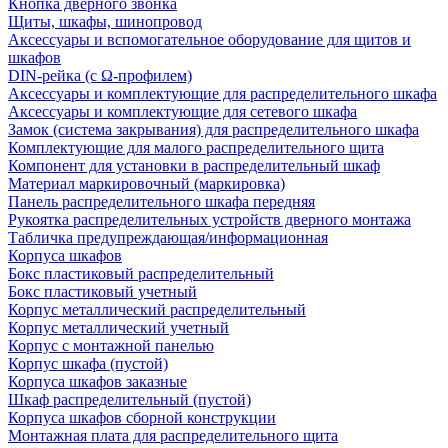
Кнопка дверного звонка
Щиты, шкафы, шинопровод
Аксессуары и вспомогательное оборудование для щитов и
шкафов
DIN-рейка (с Ω-профилем)
Аксессуары и комплектующие для распределительного шкафа
Аксессуары и комплектующие для сетевого шкафа
Замок (система закрывания) для распределительного шкафа
Комплектующие для малого распределительного щита
Компонент для установки в распределительный шкаф
Материал маркировочный (маркировка)
Панель распределительного шкафа передняя
Рукоятка распределительных устройств дверного монтажа
Табличка предупреждающая/информационная
Корпуса шкафов
Бокс пластиковый распределительный
Бокс пластиковый учетный
Корпус металлический распределительный
Корпус металлический учетный
Корпус с монтажной панелью
Корпус шкафа (пустой)
Корпуса шкафов заказные
Шкаф распределительный (пустой)
Корпуса шкафов сборной конструкции
Монтажная плата для распределительного щита