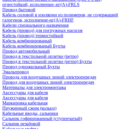
огнестойкий, исполнение–нг(А)-FRLS
Провод бытовой
Кабель силовой в изоляции из полимеров, не содержащий
галогенов, исполнение-нг(А)-FRHF
Кабели специального назначения
Кабель (провод) для погружных насосов
Кабель (провод) термостойкий
Кабель комбинированый
Кабель комбинированый Бухты
Провод автомобильный
Провод в текстильной оплетке (ретро)
Провод в текстильной оплетке (ретро) Бухты
Провод одножильный Бухты
Эмальпровод
Провода для воздушных линий электропередач
Провод для воздушных линий электропередач
Материалы для электромонтажа
Аксессуары для кабеля
Аксессуары для кабеля
Маркировка кабельная
Пружинный сжим (кольцо)
Кабельные вводы, сальники
Сальник гофрированный (ступенчатый)
Сальник резьбовой
Кабельные муфты