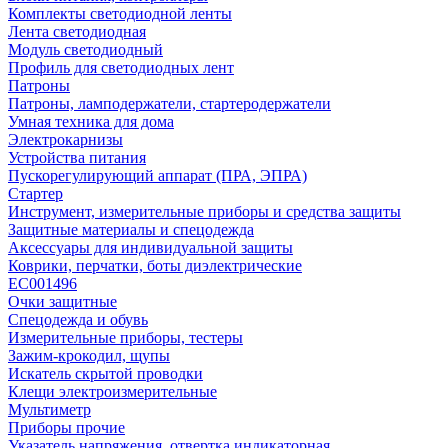
Комплекты светодиодной ленты
Лента светодиодная
Модуль светодиодный
Профиль для светодиодных лент
Патроны
Патроны, ламподержатели, стартеродержатели
Умная техника для дома
Электрокарнизы
Устройства питания
Пускорегулирующий аппарат (ПРА, ЭПРА)
Стартер
Инструмент, измерительные приборы и средства защиты
Защитные материалы и спецодежда
Аксессуары для индивидуальной защиты
Коврики, перчатки, боты диэлектрические
EC001496
Очки защитные
Спецодежда и обувь
Измерительные приборы, тестеры
Зажим-крокодил, щупы
Искатель скрытой проводки
Клещи электроизмерительные
Мультиметр
Приборы прочие
Указатель напряжения, отвертка индикаторная