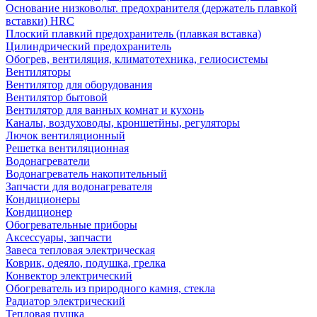
Основание низковольт. предохранителя (держатель плавкой
вставки) HRC
Плоский плавкий предохранитель (плавкая вставка)
Цилиндрический предохранитель
Обогрев, вентиляция, климатотехника, гелиосистемы
Вентиляторы
Вентилятор для оборудования
Вентилятор бытовой
Вентилятор для ванных комнат и кухонь
Каналы, воздуховоды, кроншетйны, регуляторы
Лючок вентиляционный
Решетка вентиляционная
Водонагреватели
Водонагреватель накопительный
Запчасти для водонагревателя
Кондиционеры
Кондиционер
Обогревательные приборы
Аксессуары, запчасти
Завеса тепловая электрическая
Коврик, одеяло, подушка, грелка
Конвектор электрический
Обогреватель из природного камня, стекла
Радиатор электрический
Тепловая пушка