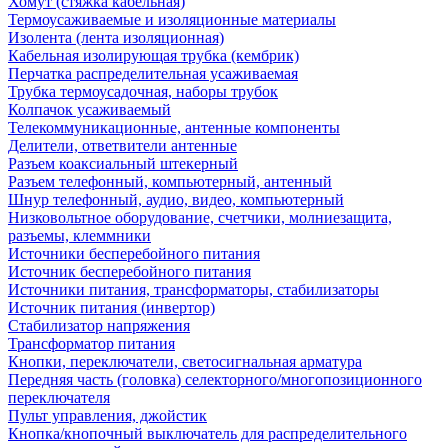
Хомут (стяжка кабельная)
Термоусаживаемые и изоляционные материалы
Изолента (лента изоляционная)
Кабельная изолирующая трубка (кембрик)
Перчатка распределительная усаживаемая
Трубка термоусадочная, наборы трубок
Колпачок усаживаемый
Телекоммуникационные, антенные компоненты
Делители, ответвители антенные
Разъем коаксиальный штекерный
Разъем телефонный, компьютерный, антенный
Шнур телефонный, аудио, видео, компьютерный
Низковольтное оборудование, счетчики, молниезащита,
разъемы, клеммники
Источники бесперебойного питания
Источник бесперебойного питания
Источники питания, трансформаторы, стабилизаторы
Источник питания (инвертор)
Стабилизатор напряжения
Трансформатор питания
Кнопки, переключатели, светосигнальная арматура
Передняя часть (головка) селекторного/многопозиционного
переключателя
Пульт управления, джойстик
Кнопка/кнопочный выключатель для распределительного