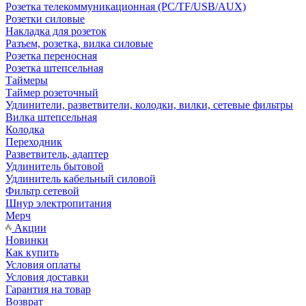
Розетка телекоммуникационная (PC/TF/USB/AUX)
Розетки силовые
Накладка для розеток
Разъем, розетка, вилка силовые
Розетка переносная
Розетка штепсельная
Таймеры
Таймер розеточный
Удлинители, разветвители, колодки, вилки, сетевые фильтры
Вилка штепсельная
Колодка
Переходник
Разветвитель, адаптер
Удлинитель бытовой
Удлинитель кабельный силовой
Фильтр сетевой
Шнур электропитания
Мерч
Акции
Новинки
Как купить
Условия оплаты
Условия доставки
Гарантия на товар
Возврат