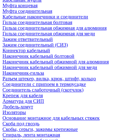
Муфта концевая
Муфта соединительная
Кабельные наконечники и соединители
Гильза соединительная болтовая
Гильза соединительная обжимная для алюминия
Гильза соединительная обжимная для меди
Зажим ответвительный
Зажим соединительный (СИЗ)
Коннектор кабельный
Наконечник кабельный болтовой
Наконечник кабельный обжимной для алюминия
Наконечник кабельный обжимной для меди
Наконечник-гильза
Разъем штекер, вилка, крюк, штифт, кольцо
Соединители с припоем в термоусадке
Соединитель слаботочный (скотчлок)
Крепеж для кабеля
Арматура для СИП
Дюбель-хомут
Изоляторы
Основание монтажное для кабельных стяжек
Скоба под гвоздь
Скобы, серьги, зажимы крепежные
Спираль, лента монтажная