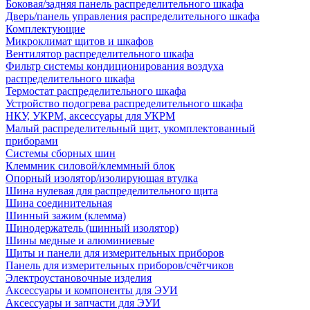
Боковая/задняя панель распределительного шкафа
Дверь/панель управления распределительного шкафа
Комплектующие
Микроклимат щитов и шкафов
Вентилятор распределительного шкафа
Фильтр системы кондиционирования воздуха
распределительного шкафа
Термостат распределительного шкафа
Устройство подогрева распределительного шкафа
НКУ, УКРМ, аксессуары для УКРМ
Малый распределительный щит, укомплектованный
приборами
Системы сборных шин
Клеммник силовой/клеммный блок
Опорный изолятор/изолирующая втулка
Шина нулевая для распределительного щита
Шина соединительная
Шинный зажим (клемма)
Шинодержатель (шинный изолятор)
Шины медные и алюминиевые
Щиты и панели для измерительных приборов
Панель для измерительных приборов/счётчиков
Электроустановочные изделия
Аксессуары и компоненты для ЭУИ
Аксессуары и запчасти для ЭУИ