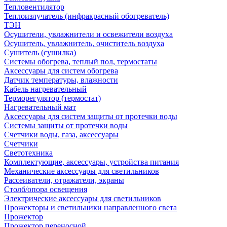
Тепловентилятор
Теплоизлучатель (инфракрасный обогреватель)
ТЭН
Осушители, увлажнители и освежители воздуха
Осушитель, увлажнитель, очиститель воздуха
Сушитель (сушилка)
Системы обогрева, теплый пол, термостаты
Аксессуары для систем обогрева
Датчик температуры, влажности
Кабель нагревательный
Терморегулятор (термостат)
Нагревательный мат
Аксессуары для систем защиты от протечки воды
Системы защиты от протечки воды
Счетчики воды, газа, аксессуары
Счетчики
Светотехника
Комплектующие, аксессуары, устройства питания
Механические аксессуары для светильников
Рассеиватели, отражатели, экраны
Столб/опора освещения
Электрические аксессуары для светильников
Прожекторы и светильники направленного света
Прожектор
Прожектор переносной