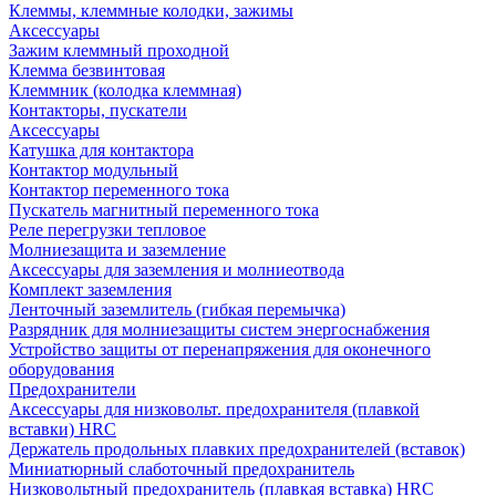
Клеммы, клеммные колодки, зажимы
Аксессуары
Зажим клеммный проходной
Клемма безвинтовая
Клеммник (колодка клеммная)
Контакторы, пускатели
Аксессуары
Катушка для контактора
Контактор модульный
Контактор переменного тока
Пускатель магнитный переменного тока
Реле перегрузки тепловое
Молниезащита и заземление
Аксессуары для заземления и молниеотвода
Комплект заземления
Ленточный заземлитель (гибкая перемычка)
Разрядник для молниезащиты систем энергоснабжения
Устройство защиты от перенапряжения для оконечного
оборудования
Предохранители
Аксессуары для низковольт. предохранителя (плавкой
вставки) HRC
Держатель продольных плавких предохранителей (вставок)
Миниатюрный слаботочный предохранитель
Низковольтный предохранитель (плавкая вставка) HRC