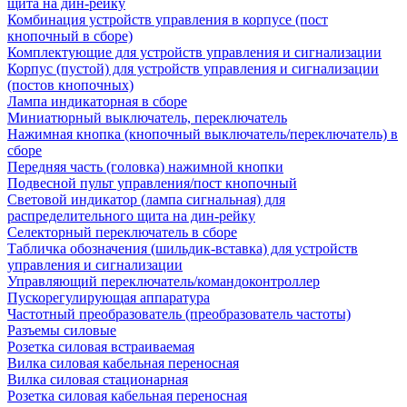
щита на дин-рейку
Комбинация устройств управления в корпусе (пост
кнопочный в сборе)
Комплектующие для устройств управления и сигнализации
Корпус (пустой) для устройств управления и сигнализации
(постов кнопочных)
Лампа индикаторная в сборе
Миниатюрный выключатель, переключатель
Нажимная кнопка (кнопочный выключатель/переключатель) в
сборе
Передняя часть (головка) нажимной кнопки
Подвесной пульт управления/пост кнопочный
Световой индикатор (лампа сигнальная) для
распределительного щита на дин-рейку
Селекторный переключатель в сборе
Табличка обозначения (шильдик-вставка) для устройств
управления и сигнализации
Управляющий переключатель/командоконтроллер
Пускорегулирующая аппаратура
Частотный преобразователь (преобразователь частоты)
Разъемы силовые
Розетка силовая встраиваемая
Вилка силовая кабельная переносная
Вилка силовая стационарная
Розетка силовая кабельная переносная