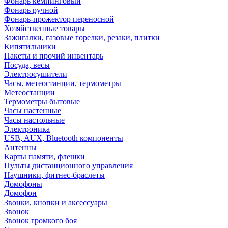
Фонарь кемпинговый
Фонарь ручной
Фонарь-прожектор переносной
Хозяйственные товары
Зажигалки, газовые горелки, резаки, плитки
Кипятильники
Пакеты и прочий инвентарь
Посуда, весы
Электросушители
Часы, метеостанции, термометры
Метеостанции
Термометры бытовые
Часы настенные
Часы настольные
Электроника
USB, AUX, Bluetooth компоненты
Антенны
Карты памяти, флешки
Пульты дистанционного управления
Наушники, фитнес-браслеты
Домофоны
Домофон
Звонки, кнопки и аксессуары
Звонок
Звонок громкого боя