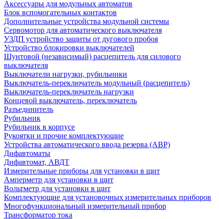
Аксессуары для модульных автоматов
Блок вспомогательных контактов
Дополнительные устройства модульной системы
Сервомотор для автоматического выключателя
УЗДП устройство защиты от дугового пробоя
Устройство блокировки выключателей
Шунтовой (независимый) расцепитель для силового
выключателя
Выключатели нагрузки, рубильники
Выключатель-переключатель модульный (расцепитель)
Выключатель-переключатель нагрузки
Концевой выключатель, переключатель
Разъединитель
Рубильник
Рубильник в корпусе
Рукоятки и прочие комплектующие
Устройства автоматического ввода резерва (АВР)
Дифавтоматы
Дифавтомат, АВДТ
Измерительные приборы для установки в щит
Амперметр для установки в щит
Вольтметр для установки в щит
Комплектующие для установочных измерительных приборов
Многофункциональный измерительный прибор
Трансформатор тока