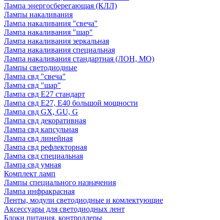
Лампа энергосберегающая (КЛЛ)
Лампы накаливания
Лампа накаливания "свеча"
Лампа накаливания "шар"
Лампа накаливания зеркальная
Лампа накаливания специальная
Лампа накаливания стандартная (ЛОН, МО)
Лампы светодиодные
Лампа свд "свеча"
Лампа свд "шар"
Лампа свд E27 стандарт
Лампа свд E27, Е40 большой мощности
Лампа свд GX, GU, G
Лампа свд декоративная
Лампа свд капсульная
Лампа свд линейная
Лампа свд рефлекторная
Лампа свд специальная
Лампа свд умная
Комплект ламп
Лампы специального назначения
Лампа инфракрасная
Ленты, модули светодиодные и комлектующие
Аксессуары для светодиодных лент
Блоки питания, контроллеры