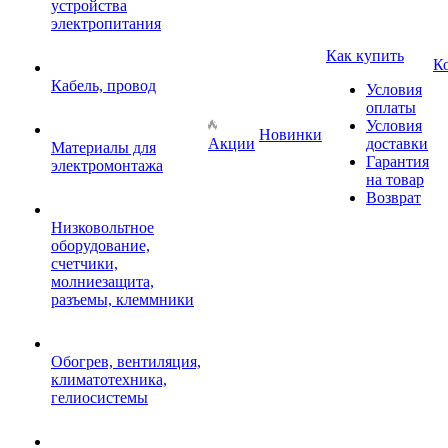
устройства
электропитания
Как купить
К
Кабель, провод
Условия
оплаты
Условия
Новинки
Акции
доставки
Материалы для
Гарантия
электромонтажа
на товар
Возврат
Низковольтное
оборудование,
счетчики,
молниезащита,
разъемы, клеммники
Обогрев, вентиляция,
климатотехника,
гелиосистемы