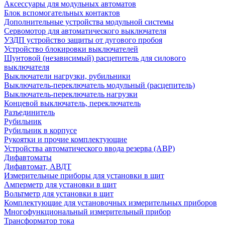
Аксессуары для модульных автоматов
Блок вспомогательных контактов
Дополнительные устройства модульной системы
Сервомотор для автоматического выключателя
УЗДП устройство защиты от дугового пробоя
Устройство блокировки выключателей
Шунтовой (независимый) расцепитель для силового
выключателя
Выключатели нагрузки, рубильники
Выключатель-переключатель модульный (расцепитель)
Выключатель-переключатель нагрузки
Концевой выключатель, переключатель
Разъединитель
Рубильник
Рубильник в корпусе
Рукоятки и прочие комплектующие
Устройства автоматического ввода резерва (АВР)
Дифавтоматы
Дифавтомат, АВДТ
Измерительные приборы для установки в щит
Амперметр для установки в щит
Вольтметр для установки в щит
Комплектующие для установочных измерительных приборов
Многофункциональный измерительный прибор
Трансформатор тока