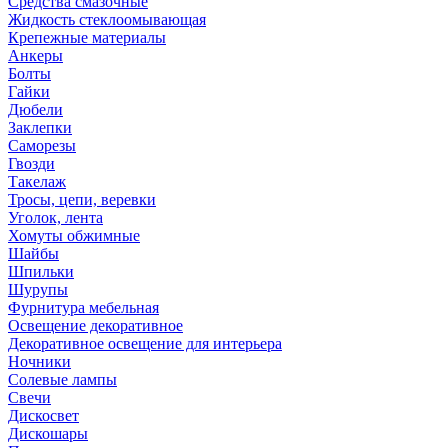
Средства смазочные
Жидкость стеклоомывающая
Крепежные материалы
Анкеры
Болты
Гайки
Дюбели
Заклепки
Саморезы
Гвозди
Такелаж
Тросы, цепи, веревки
Уголок, лента
Хомуты обжимные
Шайбы
Шпильки
Шурупы
Фурнитура мебельная
Освещение декоративное
Декоративное освещение для интерьера
Ночники
Солевые лампы
Свечи
Дискосвет
Дискошары