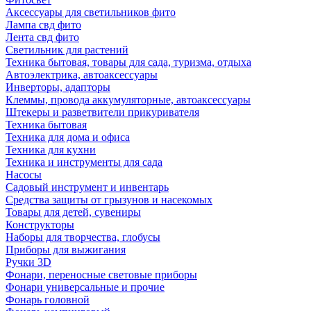
Аксессуары для светильников фито
Лампа свд фито
Лента свд фито
Светильник для растений
Техника бытовая, товары для сада, туризма, отдыха
Автоэлектрика, автоаксессуары
Инверторы, адапторы
Клеммы, провода аккумуляторные, автоаксессуары
Штекеры и разветвители прикуривателя
Техника бытовая
Техника для дома и офиса
Техника для кухни
Техника и инструменты для сада
Насосы
Садовый инструмент и инвентарь
Средства защиты от грызунов и насекомых
Товары для детей, сувениры
Конструкторы
Наборы для творчества, глобусы
Приборы для выжигания
Ручки 3D
Фонари, переносные световые приборы
Фонари универсальные и прочие
Фонарь головной