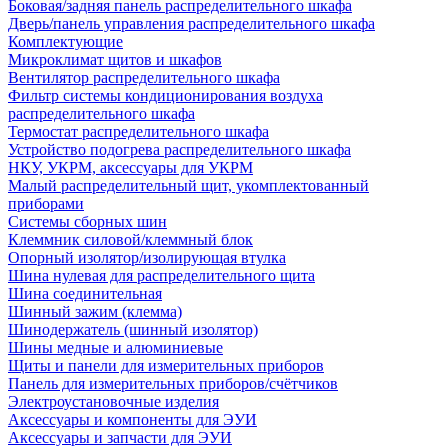
Боковая/задняя панель распределительного шкафа
Дверь/панель управления распределительного шкафа
Комплектующие
Микроклимат щитов и шкафов
Вентилятор распределительного шкафа
Фильтр системы кондиционирования воздуха
распределительного шкафа
Термостат распределительного шкафа
Устройство подогрева распределительного шкафа
НКУ, УКРМ, аксессуары для УКРМ
Малый распределительный щит, укомплектованный
приборами
Системы сборных шин
Клеммник силовой/клеммный блок
Опорный изолятор/изолирующая втулка
Шина нулевая для распределительного щита
Шина соединительная
Шинный зажим (клемма)
Шинодержатель (шинный изолятор)
Шины медные и алюминиевые
Щиты и панели для измерительных приборов
Панель для измерительных приборов/счётчиков
Электроустановочные изделия
Аксессуары и компоненты для ЭУИ
Аксессуары и запчасти для ЭУИ