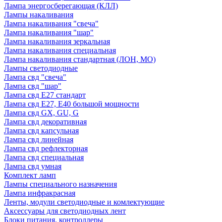
Лампа энергосберегающая (КЛЛ)
Лампы накаливания
Лампа накаливания "свеча"
Лампа накаливания "шар"
Лампа накаливания зеркальная
Лампа накаливания специальная
Лампа накаливания стандартная (ЛОН, МО)
Лампы светодиодные
Лампа свд "свеча"
Лампа свд "шар"
Лампа свд E27 стандарт
Лампа свд E27, Е40 большой мощности
Лампа свд GX, GU, G
Лампа свд декоративная
Лампа свд капсульная
Лампа свд линейная
Лампа свд рефлекторная
Лампа свд специальная
Лампа свд умная
Комплект ламп
Лампы специального назначения
Лампа инфракрасная
Ленты, модули светодиодные и комлектующие
Аксессуары для светодиодных лент
Блоки питания, контроллеры