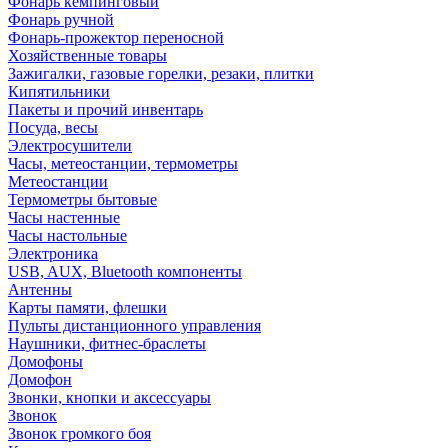
Фонарь кемпинговый
Фонарь ручной
Фонарь-прожектор переносной
Хозяйственные товары
Зажигалки, газовые горелки, резаки, плитки
Кипятильники
Пакеты и прочий инвентарь
Посуда, весы
Электросушители
Часы, метеостанции, термометры
Метеостанции
Термометры бытовые
Часы настенные
Часы настольные
Электроника
USB, AUX, Bluetooth компоненты
Антенны
Карты памяти, флешки
Пульты дистанционного управления
Наушники, фитнес-браслеты
Домофоны
Домофон
Звонки, кнопки и аксессуары
Звонок
Звонок громкого боя