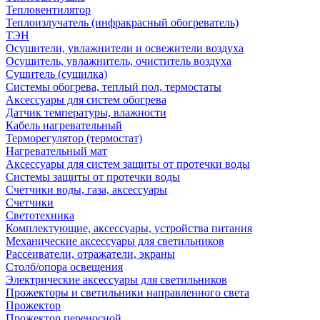
Тепловентилятор
Теплоизлучатель (инфракрасный обогреватель)
ТЭН
Осушители, увлажнители и освежители воздуха
Осушитель, увлажнитель, очиститель воздуха
Сушитель (сушилка)
Системы обогрева, теплый пол, термостаты
Аксессуары для систем обогрева
Датчик температуры, влажности
Кабель нагревательный
Терморегулятор (термостат)
Нагревательный мат
Аксессуары для систем защиты от протечки воды
Системы защиты от протечки воды
Счетчики воды, газа, аксессуары
Счетчики
Светотехника
Комплектующие, аксессуары, устройства питания
Механические аксессуары для светильников
Рассеиватели, отражатели, экраны
Столб/опора освещения
Электрические аксессуары для светильников
Прожекторы и светильники направленного света
Прожектор
Прожектор переносной