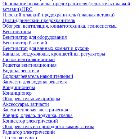
Основание низковольт. предохранителя (держатель плавкой
вставки) HRC
Плоский плавкий предохранитель (плавкая вставка)
Цилиндрический предохранитель
Обогрев, вентиляция, климатотехника, гелиосистемы
Вентиляторы
Вентилятор для оборудования
Вентилятор бытовой
Вентилятор для ванных комнат и кухонь
Каналы, воздуховоды, кроншетйны, регуляторы
Лючок вентиляционный
Решетка вентиляционная
Водонагреватели
Водонагреватель накопительный
Запчасти для водонагревателя
Кондиционеры
Кондиционер
Обогревательные приборы
Аксессуары, запчасти
Завеса тепловая электрическая
Коврик, одеяло, подушка, грелка
Конвектор электрический
Обогреватель из природного камня, стекла
Радиатор электрический
Тепловая пушка