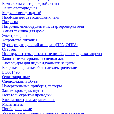
Комплекты светодиодной ленты
Лента светодиодная
Модуль светодиодный
Профиль для светодиодных лент
Патроны
Патроны, ламподержатели, стартеродержатели
Умная техника для дома
Электрокарнизы
Устройства питания
Пускорегулирующий аппарат (ПРА, ЭПРА)
Стартер
Инструмент, измерительные приборы и средства защиты
Защитные материалы и спецодежда
Аксессуары для индивидуальной защиты
Коврики, перчатки, боты диэлектрические
EC001496
Очки защитные
Спецодежда и обувь
Измерительные приборы, тестеры
Зажим-крокодил, щупы
Искатель скрытой проводки
Клещи электроизмерительные
Мультиметр
Приборы прочие
Указатель напряжения, отвертка индикаторная