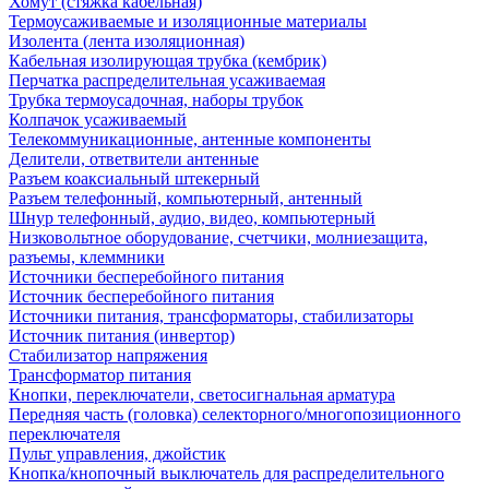
Хомут (стяжка кабельная)
Термоусаживаемые и изоляционные материалы
Изолента (лента изоляционная)
Кабельная изолирующая трубка (кембрик)
Перчатка распределительная усаживаемая
Трубка термоусадочная, наборы трубок
Колпачок усаживаемый
Телекоммуникационные, антенные компоненты
Делители, ответвители антенные
Разъем коаксиальный штекерный
Разъем телефонный, компьютерный, антенный
Шнур телефонный, аудио, видео, компьютерный
Низковольтное оборудование, счетчики, молниезащита,
разъемы, клеммники
Источники бесперебойного питания
Источник бесперебойного питания
Источники питания, трансформаторы, стабилизаторы
Источник питания (инвертор)
Стабилизатор напряжения
Трансформатор питания
Кнопки, переключатели, светосигнальная арматура
Передняя часть (головка) селекторного/многопозиционного
переключателя
Пульт управления, джойстик
Кнопка/кнопочный выключатель для распределительного