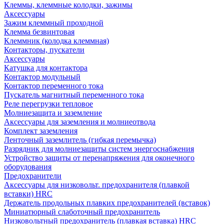
Клеммы, клеммные колодки, зажимы
Аксессуары
Зажим клеммный проходной
Клемма безвинтовая
Клеммник (колодка клеммная)
Контакторы, пускатели
Аксессуары
Катушка для контактора
Контактор модульный
Контактор переменного тока
Пускатель магнитный переменного тока
Реле перегрузки тепловое
Молниезащита и заземление
Аксессуары для заземления и молниеотвода
Комплект заземления
Ленточный заземлитель (гибкая перемычка)
Разрядник для молниезащиты систем энергоснабжения
Устройство защиты от перенапряжения для оконечного
оборудования
Предохранители
Аксессуары для низковольт. предохранителя (плавкой
вставки) HRC
Держатель продольных плавких предохранителей (вставок)
Миниатюрный слаботочный предохранитель
Низковольтный предохранитель (плавкая вставка) HRC