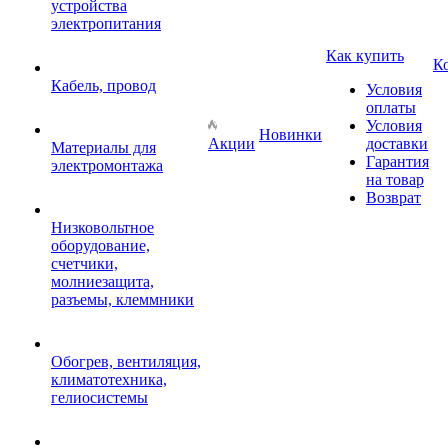
устройства
электропитания
Как купить
К
Кабель, провод
Условия
оплаты
Условия
Новинки
Акции
доставки
Материалы для
Гарантия
электромонтажа
на товар
Возврат
Низковольтное
оборудование,
счетчики,
молниезащита,
разъемы, клеммники
Обогрев, вентиляция,
климатотехника,
гелиосистемы