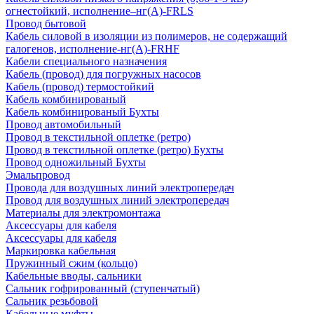
огнестойкий, исполнение–нг(А)-FRLS
Провод бытовой
Кабель силовой в изоляции из полимеров, не содержащий
галогенов, исполнение-нг(А)-FRHF
Кабели специального назначения
Кабель (провод) для погружных насосов
Кабель (провод) термостойкий
Кабель комбинированый
Кабель комбинированый Бухты
Провод автомобильный
Провод в текстильной оплетке (ретро)
Провод в текстильной оплетке (ретро) Бухты
Провод одножильный Бухты
Эмальпровод
Провода для воздушных линий электропередач
Провод для воздушных линий электропередач
Материалы для электромонтажа
Аксессуары для кабеля
Аксессуары для кабеля
Маркировка кабельная
Пружинный сжим (кольцо)
Кабельные вводы, сальники
Сальник гофрированный (ступенчатый)
Сальник резьбовой
Кабельные муфты