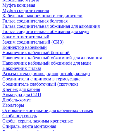
Муфта концевая
Муфта соединительная
Кабельные наконечники и соединители
Гильза соединительная болтовая
Гильза соединительная обжимная для алюминия
Гильза соединительная обжимная для меди
Зажим ответвительный
Зажим соединительный (СИЗ)
Коннектор кабельный
Наконечник кабельный болтовой
Наконечник кабельный обжимной для алюминия
Наконечник кабельный обжимной для меди
Наконечник-гильза
Разъем штекер, вилка, крюк, штифт, кольцо
Соединители с припоем в термоусадке
Соединитель слаботочный (скотчлок)
Крепеж для кабеля
Арматура для СИП
Дюбель-хомут
Изоляторы
Основание монтажное для кабельных стяжек
Скоба под гвоздь
Скобы, серьги, зажимы крепежные
Спираль, лента монтажная