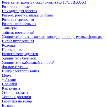
Розетка телекоммуникационная (PC/TF/USB/AUX)
Розетки силовые
Накладка для розеток
Разъем, розетка, вилка силовые
Розетка переносная
Розетка штепсельная
Таймеры
Таймер розеточный
Удлинители, разветвители, колодки, вилки, сетевые фильтры
Вилка штепсельная
Колодка
Переходник
Разветвитель, адаптер
Удлинитель бытовой
Удлинитель кабельный силовой
Фильтр сетевой
Шнур электропитания
Мерч
Акции
Новинки
Как купить
Условия оплаты
Условия доставки
Гарантия на товар
Возврат