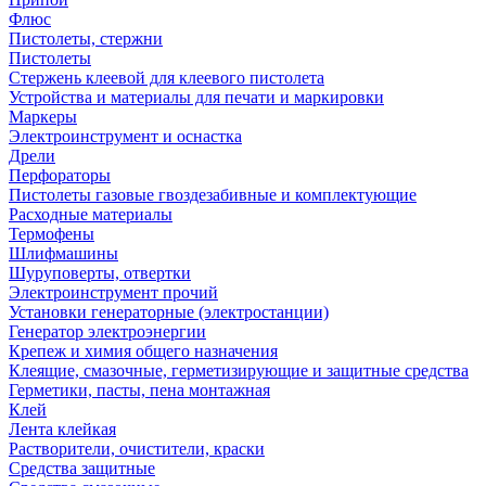
Флюс
Пистолеты, стержни
Пистолеты
Стержень клеевой для клеевого пистолета
Устройства и материалы для печати и маркировки
Маркеры
Электроинструмент и оснастка
Дрели
Перфораторы
Пистолеты газовые гвоздезабивные и комплектующие
Расходные материалы
Термофены
Шлифмашины
Шуруповерты, отвертки
Электроинструмент прочий
Установки генераторные (электростанции)
Генератор электроэнергии
Крепеж и химия общего назначения
Клеящие, смазочные, герметизирующие и защитные средства
Герметики, пасты, пена монтажная
Клей
Лента клейкая
Растворители, очистители, краски
Средства защитные