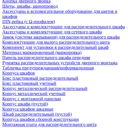
Кнопка дверного звонка
Щиты, шкафы, шинопровод
Аксессуары и вспомогательное оборудование для щитов и
шкафов
DIN-рейка (с Ω-профилем)
Аксессуары и комплектующие для распределительного шкафа
Аксессуары и комплектующие для сетевого шкафа
Замок (система закрывания) для распределительного шкафа
Комплектующие для малого распределительного щита
Компонент для установки в распределительный шкаф
Материал маркировочный (маркировка)
Панель распределительного шкафа передняя
Рукоятка распределительных устройств дверного монтажа
Табличка предупреждающая/информационная
Корпуса шкафов
Бокс пластиковый распределительный
Бокс пластиковый учетный
Корпус металлический распределительный
Корпус металлический учетный
Корпус с монтажной панелью
Корпус шкафа (пустой)
Корпуса шкафов заказные
Шкаф распределительный (пустой)
Корпуса шкафов сборной конструкции
Монтажная плата для распределительного щита