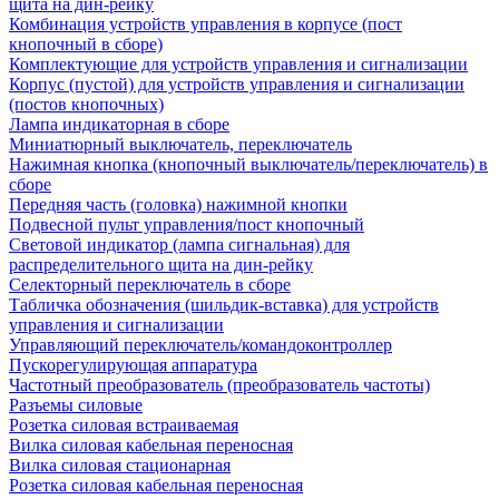
щита на дин-рейку
Комбинация устройств управления в корпусе (пост
кнопочный в сборе)
Комплектующие для устройств управления и сигнализации
Корпус (пустой) для устройств управления и сигнализации
(постов кнопочных)
Лампа индикаторная в сборе
Миниатюрный выключатель, переключатель
Нажимная кнопка (кнопочный выключатель/переключатель) в
сборе
Передняя часть (головка) нажимной кнопки
Подвесной пульт управления/пост кнопочный
Световой индикатор (лампа сигнальная) для
распределительного щита на дин-рейку
Селекторный переключатель в сборе
Табличка обозначения (шильдик-вставка) для устройств
управления и сигнализации
Управляющий переключатель/командоконтроллер
Пускорегулирующая аппаратура
Частотный преобразователь (преобразователь частоты)
Разъемы силовые
Розетка силовая встраиваемая
Вилка силовая кабельная переносная
Вилка силовая стационарная
Розетка силовая кабельная переносная