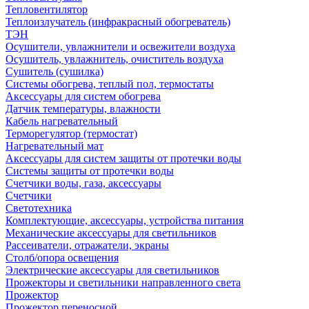
Тепловентилятор
Теплоизлучатель (инфракрасный обогреватель)
ТЭН
Осушители, увлажнители и освежители воздуха
Осушитель, увлажнитель, очиститель воздуха
Сушитель (сушилка)
Системы обогрева, теплый пол, термостаты
Аксессуары для систем обогрева
Датчик температуры, влажности
Кабель нагревательный
Терморегулятор (термостат)
Нагревательный мат
Аксессуары для систем защиты от протечки воды
Системы защиты от протечки воды
Счетчики воды, газа, аксессуары
Счетчики
Светотехника
Комплектующие, аксессуары, устройства питания
Механические аксессуары для светильников
Рассеиватели, отражатели, экраны
Столб/опора освещения
Электрические аксессуары для светильников
Прожекторы и светильники направленного света
Прожектор
Прожектор переносной