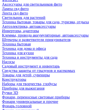
Аксессуары для светильников фито
Лампа свд фито
Лента свд фито
Светильник для растений
Техника бытовая, товары для сада, туризма, отдыха
Автоэлектрика, автоаксессуары
Инверторы, адапторы
Клеммы, провода аккумуляторные, автоаксессуары
Штекеры и разветвители прикуривателя
Техника бытовая
Техника для дома и офиса
Техника для кухни
Техника и инструменты для сада
Насосы
Садовый инструмент и инвентарь
Средства защиты от грызунов и насекомых
Товары для детей, сувениры
Конструкторы
Наборы для творчества, глобусы
Приборы для выжигания
Ручки 3D
Фонари, переносные световые приборы
Фонари универсальные и прочие
Фонарь головной