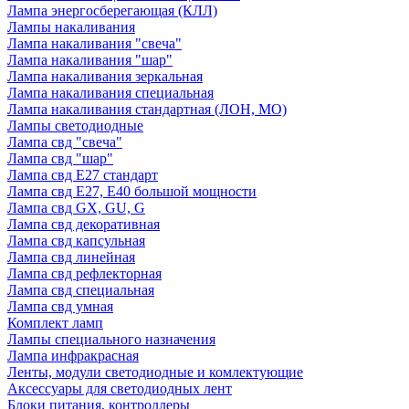
Лампа энергосберегающая (КЛЛ)
Лампы накаливания
Лампа накаливания "свеча"
Лампа накаливания "шар"
Лампа накаливания зеркальная
Лампа накаливания специальная
Лампа накаливания стандартная (ЛОН, МО)
Лампы светодиодные
Лампа свд "свеча"
Лампа свд "шар"
Лампа свд E27 стандарт
Лампа свд E27, Е40 большой мощности
Лампа свд GX, GU, G
Лампа свд декоративная
Лампа свд капсульная
Лампа свд линейная
Лампа свд рефлекторная
Лампа свд специальная
Лампа свд умная
Комплект ламп
Лампы специального назначения
Лампа инфракрасная
Ленты, модули светодиодные и комлектующие
Аксессуары для светодиодных лент
Блоки питания, контроллеры