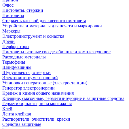
Флюс
Пистолеты, стержни
Пистолеты
Стержень клеевой для клеевого пистолета
Устройства и материалы для печати и маркировки
Маркеры
Электроинструмент и оснастка
Дрели
Перфораторы
Пистолеты газовые гвоздезабивные и комплектующие
Расходные материалы
Термофены
Шлифмашины
Шуруповерты, отвертки
Электроинструмент прочий
Установки генераторные (электростанции)
Генератор электроэнергии
Крепеж и химия общего назначения
Клеящие, смазочные, герметизирующие и защитные средства
Герметики, пасты, пена монтажная
Клей
Лента клейкая
Растворители, очистители, краски
Средства защитные