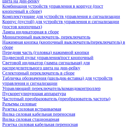
щита на дин-рейку
Комбинация устройств управления в корпусе (пост
кнопочный в сборе)
Комплектующие для устройств управления и сигнализации
Корпус (пустой) для устройств управления и сигнализации
(постов кнопочных)
Лампа индикаторная в сборе
Миниатюрный выключатель, переключатель
Нажимная кнопка (кнопочный выключатель/переключатель) в
сборе
Передняя часть (головка) нажимной кнопки
Подвесной пульт управления/пост кнопочный
Световой индикатор (лампа сигнальная) для
распределительного щита на дин-рейку
Селекторный переключатель в сборе
Табличка обозначения (шильдик-вставка) для устройств
управления и сигнализации
Управляющий переключатель/командоконтроллер
Пускорегулирующая аппаратура
Частотный преобразователь (преобразователь частоты)
Разъемы силовые
Розетка силовая встраиваемая
Вилка силовая кабельная переносная
Вилка силовая стационарная
Розетка силовая кабельная переносная