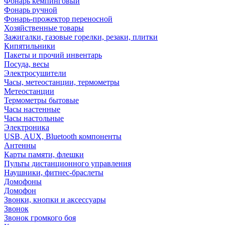
Фонарь кемпинговый
Фонарь ручной
Фонарь-прожектор переносной
Хозяйственные товары
Зажигалки, газовые горелки, резаки, плитки
Кипятильники
Пакеты и прочий инвентарь
Посуда, весы
Электросушители
Часы, метеостанции, термометры
Метеостанции
Термометры бытовые
Часы настенные
Часы настольные
Электроника
USB, AUX, Bluetooth компоненты
Антенны
Карты памяти, флешки
Пульты дистанционного управления
Наушники, фитнес-браслеты
Домофоны
Домофон
Звонки, кнопки и аксессуары
Звонок
Звонок громкого боя