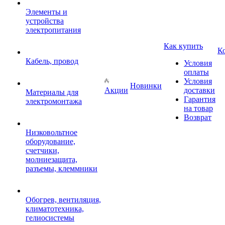
Элементы и
устройства
электропитания
Как купить
К
Кабель, провод
Условия
оплаты
Условия
Новинки
Акции
доставки
Материалы для
Гарантия
электромонтажа
на товар
Возврат
Низковольтное
оборудование,
счетчики,
молниезащита,
разъемы, клеммники
Обогрев, вентиляция,
климатотехника,
гелиосистемы