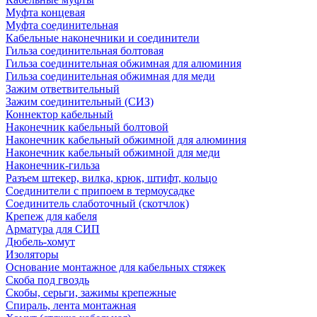
Муфта концевая
Муфта соединительная
Кабельные наконечники и соединители
Гильза соединительная болтовая
Гильза соединительная обжимная для алюминия
Гильза соединительная обжимная для меди
Зажим ответвительный
Зажим соединительный (СИЗ)
Коннектор кабельный
Наконечник кабельный болтовой
Наконечник кабельный обжимной для алюминия
Наконечник кабельный обжимной для меди
Наконечник-гильза
Разъем штекер, вилка, крюк, штифт, кольцо
Соединители с припоем в термоусадке
Соединитель слаботочный (скотчлок)
Крепеж для кабеля
Арматура для СИП
Дюбель-хомут
Изоляторы
Основание монтажное для кабельных стяжек
Скоба под гвоздь
Скобы, серьги, зажимы крепежные
Спираль, лента монтажная