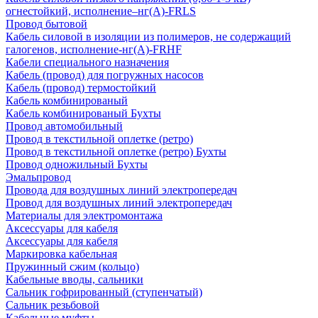
огнестойкий, исполнение–нг(А)-FRLS
Провод бытовой
Кабель силовой в изоляции из полимеров, не содержащий
галогенов, исполнение-нг(А)-FRHF
Кабели специального назначения
Кабель (провод) для погружных насосов
Кабель (провод) термостойкий
Кабель комбинированый
Кабель комбинированый Бухты
Провод автомобильный
Провод в текстильной оплетке (ретро)
Провод в текстильной оплетке (ретро) Бухты
Провод одножильный Бухты
Эмальпровод
Провода для воздушных линий электропередач
Провод для воздушных линий электропередач
Материалы для электромонтажа
Аксессуары для кабеля
Аксессуары для кабеля
Маркировка кабельная
Пружинный сжим (кольцо)
Кабельные вводы, сальники
Сальник гофрированный (ступенчатый)
Сальник резьбовой
Кабельные муфты