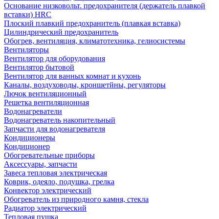
Основание низковольт. предохранителя (держатель плавкой
вставки) HRC
Плоский плавкий предохранитель (плавкая вставка)
Цилиндрический предохранитель
Обогрев, вентиляция, климатотехника, гелиосистемы
Вентиляторы
Вентилятор для оборудования
Вентилятор бытовой
Вентилятор для ванных комнат и кухонь
Каналы, воздуховоды, кроншетйны, регуляторы
Лючок вентиляционный
Решетка вентиляционная
Водонагреватели
Водонагреватель накопительный
Запчасти для водонагревателя
Кондиционеры
Кондиционер
Обогревательные приборы
Аксессуары, запчасти
Завеса тепловая электрическая
Коврик, одеяло, подушка, грелка
Конвектор электрический
Обогреватель из природного камня, стекла
Радиатор электрический
Тепловая пушка