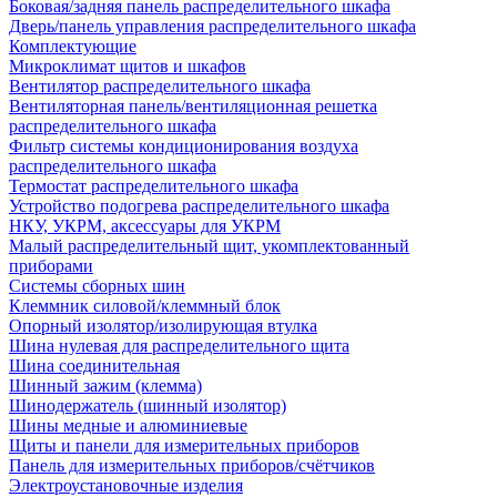
Боковая/задняя панель распределительного шкафа
Дверь/панель управления распределительного шкафа
Комплектующие
Микроклимат щитов и шкафов
Вентилятор распределительного шкафа
Вентиляторная панель/вентиляционная решетка
распределительного шкафа
Фильтр системы кондиционирования воздуха
распределительного шкафа
Термостат распределительного шкафа
Устройство подогрева распределительного шкафа
НКУ, УКРМ, аксессуары для УКРМ
Малый распределительный щит, укомплектованный
приборами
Системы сборных шин
Клеммник силовой/клеммный блок
Опорный изолятор/изолирующая втулка
Шина нулевая для распределительного щита
Шина соединительная
Шинный зажим (клемма)
Шинодержатель (шинный изолятор)
Шины медные и алюминиевые
Щиты и панели для измерительных приборов
Панель для измерительных приборов/счётчиков
Электроустановочные изделия