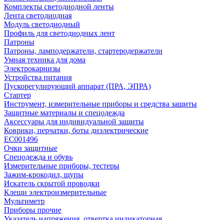
Комплекты светодиодной ленты
Лента светодиодная
Модуль светодиодный
Профиль для светодиодных лент
Патроны
Патроны, ламподержатели, стартеродержатели
Умная техника для дома
Электрокарнизы
Устройства питания
Пускорегулирующий аппарат (ПРА, ЭПРА)
Стартер
Инструмент, измерительные приборы и средства защиты
Защитные материалы и спецодежда
Аксессуары для индивидуальной защиты
Коврики, перчатки, боты диэлектрические
EC001496
Очки защитные
Спецодежда и обувь
Измерительные приборы, тестеры
Зажим-крокодил, щупы
Искатель скрытой проводки
Клещи электроизмерительные
Мультиметр
Приборы прочие
Указатель напряжения, отвертка индикаторная