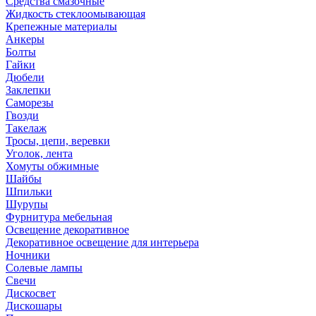
Средства смазочные
Жидкость стеклоомывающая
Крепежные материалы
Анкеры
Болты
Гайки
Дюбели
Заклепки
Саморезы
Гвозди
Такелаж
Тросы, цепи, веревки
Уголок, лента
Хомуты обжимные
Шайбы
Шпильки
Шурупы
Фурнитура мебельная
Освещение декоративное
Декоративное освещение для интерьера
Ночники
Солевые лампы
Свечи
Дискосвет
Дискошары