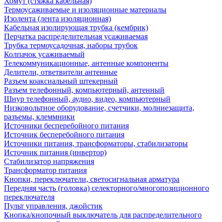
Хомут (стяжка кабельная)
Термоусаживаемые и изоляционные материалы
Изолента (лента изоляционная)
Кабельная изолирующая трубка (кембрик)
Перчатка распределительная усаживаемая
Трубка термоусадочная, наборы трубок
Колпачок усаживаемый
Телекоммуникационные, антенные компоненты
Делители, ответвители антенные
Разъем коаксиальный штекерный
Разъем телефонный, компьютерный, антенный
Шнур телефонный, аудио, видео, компьютерный
Низковольтное оборудование, счетчики, молниезащита,
разъемы, клеммники
Источники бесперебойного питания
Источник бесперебойного питания
Источники питания, трансформаторы, стабилизаторы
Источник питания (инвертор)
Стабилизатор напряжения
Трансформатор питания
Кнопки, переключатели, светосигнальная арматура
Передняя часть (головка) селекторного/многопозиционного
переключателя
Пульт управления, джойстик
Кнопка/кнопочный выключатель для распределительного