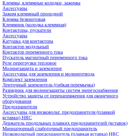
Клеммы, клеммные колодки, зажимы
Аксессуары
Зажим клеммный проходной
Клемма безвинтовая
Клеммник (колодка клеммная)
Контакторы, пускатели
Аксессуары
Катушка для контактора
Контактор модульный
Контактор переменного тока
Пускатель магнитный переменного тока
Реле перегрузки тепловое
Молниезащита и заземление
Аксессуары для заземления и молниеотвода
Комплект заземления
Ленточный заземлитель (гибкая перемычка)
Разрядник для молниезащиты систем энергоснабжения
Устройство защиты от перенапряжения для оконечного
оборудования
Предохранители
Аксессуары для низковольт. предохранителя (плавкой
вставки) HRC
Держатель продольных плавких предохранителей (вставок)
Миниатюрный слаботочный предохранитель
Низковольтный предохранитель (плавкая вставка) HRC