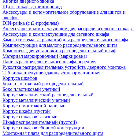
Кнопка дверного звонка
Щиты, шкафы, шинопровод
Аксессуары и вспомогательное оборудование для щитов и
шкафов
DIN-рейка (с Ω-профилем)
Аксессуары и комплектующие для распределительного шкафа
Аксессуары и комплектующие для сетевого шкафа
Замок (система закрывания) для распределительного шкафа
Комплектующие для малого распределительного щита
Компонент для установки в распределительный шкаф
Материал маркировочный (маркировка)
Панель распределительного шкафа передняя
Рукоятка распределительных устройств дверного монтажа
Табличка предупреждающая/информационная
Корпуса шкафов
Бокс пластиковый распределительный
Бокс пластиковый учетный
Корпус металлический распределительный
Корпус металлический учетный
Корпус с монтажной панелью
Корпус шкафа (пустой)
Корпуса шкафов заказные
Шкаф распределительный (пустой)
Корпуса шкафов сборной конструкции
Монтажная плата для распределительного щита