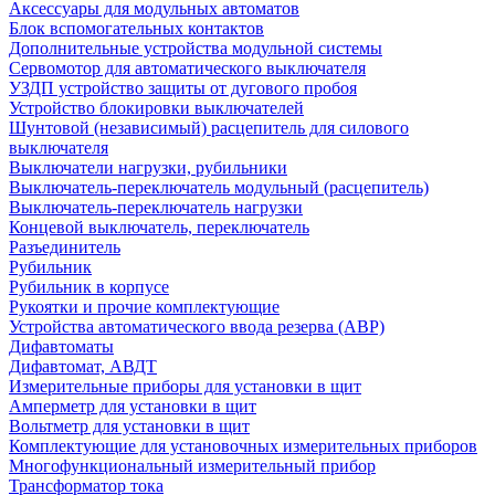
Аксессуары для модульных автоматов
Блок вспомогательных контактов
Дополнительные устройства модульной системы
Сервомотор для автоматического выключателя
УЗДП устройство защиты от дугового пробоя
Устройство блокировки выключателей
Шунтовой (независимый) расцепитель для силового
выключателя
Выключатели нагрузки, рубильники
Выключатель-переключатель модульный (расцепитель)
Выключатель-переключатель нагрузки
Концевой выключатель, переключатель
Разъединитель
Рубильник
Рубильник в корпусе
Рукоятки и прочие комплектующие
Устройства автоматического ввода резерва (АВР)
Дифавтоматы
Дифавтомат, АВДТ
Измерительные приборы для установки в щит
Амперметр для установки в щит
Вольтметр для установки в щит
Комплектующие для установочных измерительных приборов
Многофункциональный измерительный прибор
Трансформатор тока