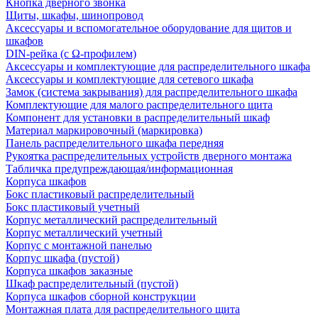
Кнопка дверного звонка
Щиты, шкафы, шинопровод
Аксессуары и вспомогательное оборудование для щитов и
шкафов
DIN-рейка (с Ω-профилем)
Аксессуары и комплектующие для распределительного шкафа
Аксессуары и комплектующие для сетевого шкафа
Замок (система закрывания) для распределительного шкафа
Комплектующие для малого распределительного щита
Компонент для установки в распределительный шкаф
Материал маркировочный (маркировка)
Панель распределительного шкафа передняя
Рукоятка распределительных устройств дверного монтажа
Табличка предупреждающая/информационная
Корпуса шкафов
Бокс пластиковый распределительный
Бокс пластиковый учетный
Корпус металлический распределительный
Корпус металлический учетный
Корпус с монтажной панелью
Корпус шкафа (пустой)
Корпуса шкафов заказные
Шкаф распределительный (пустой)
Корпуса шкафов сборной конструкции
Монтажная плата для распределительного щита