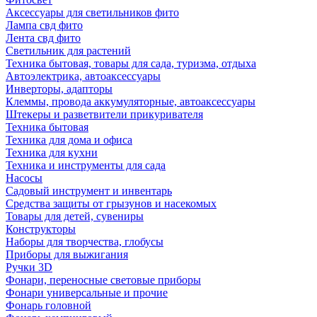
Аксессуары для светильников фито
Лампа свд фито
Лента свд фито
Светильник для растений
Техника бытовая, товары для сада, туризма, отдыха
Автоэлектрика, автоаксессуары
Инверторы, адапторы
Клеммы, провода аккумуляторные, автоаксессуары
Штекеры и разветвители прикуривателя
Техника бытовая
Техника для дома и офиса
Техника для кухни
Техника и инструменты для сада
Насосы
Садовый инструмент и инвентарь
Средства защиты от грызунов и насекомых
Товары для детей, сувениры
Конструкторы
Наборы для творчества, глобусы
Приборы для выжигания
Ручки 3D
Фонари, переносные световые приборы
Фонари универсальные и прочие
Фонарь головной