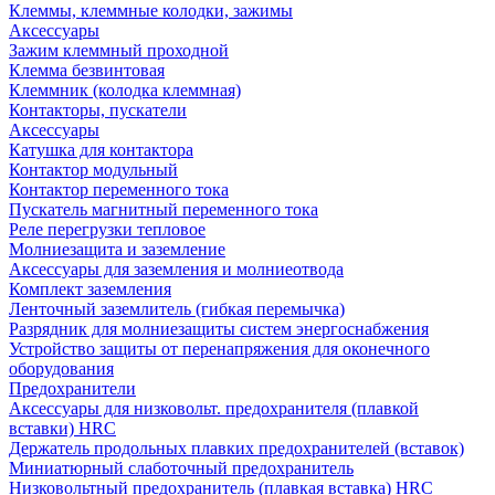
Клеммы, клеммные колодки, зажимы
Аксессуары
Зажим клеммный проходной
Клемма безвинтовая
Клеммник (колодка клеммная)
Контакторы, пускатели
Аксессуары
Катушка для контактора
Контактор модульный
Контактор переменного тока
Пускатель магнитный переменного тока
Реле перегрузки тепловое
Молниезащита и заземление
Аксессуары для заземления и молниеотвода
Комплект заземления
Ленточный заземлитель (гибкая перемычка)
Разрядник для молниезащиты систем энергоснабжения
Устройство защиты от перенапряжения для оконечного
оборудования
Предохранители
Аксессуары для низковольт. предохранителя (плавкой
вставки) HRC
Держатель продольных плавких предохранителей (вставок)
Миниатюрный слаботочный предохранитель
Низковольтный предохранитель (плавкая вставка) HRC