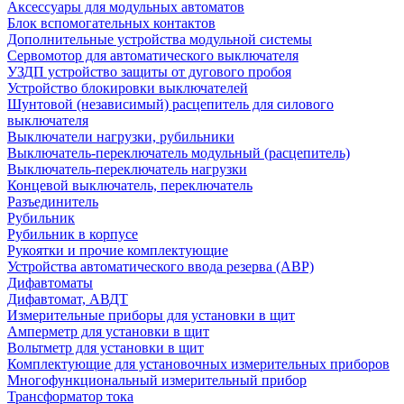
Аксессуары для модульных автоматов
Блок вспомогательных контактов
Дополнительные устройства модульной системы
Сервомотор для автоматического выключателя
УЗДП устройство защиты от дугового пробоя
Устройство блокировки выключателей
Шунтовой (независимый) расцепитель для силового
выключателя
Выключатели нагрузки, рубильники
Выключатель-переключатель модульный (расцепитель)
Выключатель-переключатель нагрузки
Концевой выключатель, переключатель
Разъединитель
Рубильник
Рубильник в корпусе
Рукоятки и прочие комплектующие
Устройства автоматического ввода резерва (АВР)
Дифавтоматы
Дифавтомат, АВДТ
Измерительные приборы для установки в щит
Амперметр для установки в щит
Вольтметр для установки в щит
Комплектующие для установочных измерительных приборов
Многофункциональный измерительный прибор
Трансформатор тока