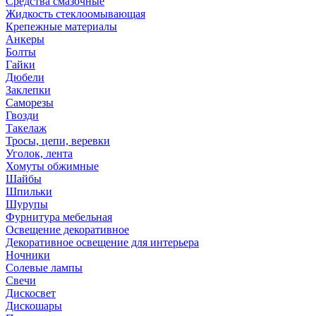
Средства смазочные
Жидкость стеклоомывающая
Крепежные материалы
Анкеры
Болты
Гайки
Дюбели
Заклепки
Саморезы
Гвозди
Такелаж
Тросы, цепи, веревки
Уголок, лента
Хомуты обжимные
Шайбы
Шпильки
Шурупы
Фурнитура мебельная
Освещение декоративное
Декоративное освещение для интерьера
Ночники
Солевые лампы
Свечи
Дискосвет
Дискошары