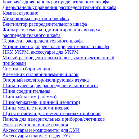
Боковая/задняя панель распределительного шкафа
Дверь/панель управления распределительного шкафа
Комплектующие
Микроклимат щитов и шкафов
Вентилятор распределительного шкафа
Фильтр системы кондиционирования воздуха
распределительного шкафа
Термостат распределительного шкафа
Устройство подогрева распределительного шкафа
НКУ, УКРМ, аксессуары для УКРМ
Малый распределительный щит, укомплектованный
приборами
Системы сборных шин
Клеммник силовой/клеммный блок
Опорный изолятор/изолирующая втулка
Шина нулевая для распределительного щита
Шина соединительная
Шинный зажим (клемма)
Шинодержатель (шинный изолятор)
Шины медные и алюминиевые
Щиты и панели для измерительных приборов
Панель для измерительных приборов/счётчиков
Электроустановочные изделия
Аксессуары и компоненты для ЭУИ
Аксессуары и запчасти для ЭУИ