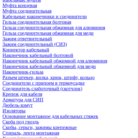
Муфта концевая
Муфта соединительная
Кабельные наконечники и соединители
Гильза соединительная болтовая
Гильза соединительная обжимная для алюминия
Гильза соединительная обжимная для меди
Зажим ответвительный
Зажим соединительный (СИЗ)
Коннектор кабельный
Наконечник кабельный болтовой
Наконечник кабельный обжимной для алюминия
Наконечник кабельный обжимной для меди
Наконечник-гильза
Разъем штекер, вилка, крюк, штифт, кольцо
Соединители с припоем в термоусадке
Соединитель слаботочный (скотчлок)
Крепеж для кабеля
Арматура для СИП
Дюбель-хомут
Изоляторы
Основание монтажное для кабельных стяжек
Скоба под гвоздь
Скобы, серьги, зажимы крепежные
Спираль, лента монтажная