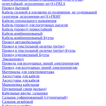
огнестойкий, исполнение–нг(А)-FRLS
Провод бытовой
Кабель силовой в изоляции из полимеров, не содержащий
галогенов, исполнение-нг(А)-FRHF
Кабели специального назначения
Кабель (провод) для погружных насосов
Кабель (провод) термостойкий
Кабель комбинированый
Кабель комбинированый Бухты
Провод автомобильный
Провод в текстильной оплетке (ретро)
Провод в текстильной оплетке (ретро) Бухты
Провод одножильный Бухты
Эмальпровод
Провода для воздушных линий электропередач
Провод для воздушных линий электропередач
Материалы для электромонтажа
Аксессуары для кабеля
Аксессуары для кабеля
Маркировка кабельная
Пружинный сжим (кольцо)
Кабельные вводы, сальники
Сальник гофрированный (ступенчатый)
Сальник резьбовой
Кабельные муфты