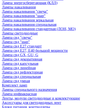
Лампа энергосберегающая (КЛЛ)
Лампы накаливания
Лампа накаливания "свеча"
Лампа накаливания "шар"
Лампа накаливания зеркальная
Лампа накаливания специальная
Лампа накаливания стандартная (ЛОН, МО)
Лампы светодиодные
Лампа свд "свеча"
Лампа свд "шар"
Лампа свд E27 стандарт
Лампа свд E27, Е40 большой мощности
Лампа свд GX, GU, G
Лампа свд декоративная
Лампа свд капсульная
Лампа свд линейная
Лампа свд рефлекторная
Лампа свд специальная
Лампа свд умная
Комплект ламп
Лампы специального назначения
Лампа инфракрасная
Ленты, модули светодиодные и комлектующие
Аксессуары для светодиодных лент
Блоки питания, контроллеры