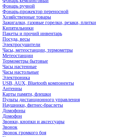
Фонарь кемпинговый
Фонарь ручной
Фонарь-прожектор переносной
Хозяйственные товары
Зажигалки, газовые горелки, резаки, плитки
Кипятильники
Пакеты и прочий инвентарь
Посуда, весы
Электросушители
Часы, метеостанции, термометры
Метеостанции
Термометры бытовые
Часы настенные
Часы настольные
Электроника
USB, AUX, Bluetooth компоненты
Антенны
Карты памяти, флешки
Пульты дистанционного управления
Наушники, фитнес-браслеты
Домофоны
Домофон
Звонки, кнопки и аксессуары
Звонок
Звонок громкого боя