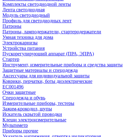
Комплекты светодиодной ленты
Лента светодиодная
Модуль светодиодный
Профиль для светодиодных лент
Патроны
Патроны, ламподержатели, стартеродержатели
Умная техника для дома
Электрокарнизы
Устройства питания
Пускорегулирующий аппарат (ПРА, ЭПРА)
Стартер
Инструмент, измерительные приборы и средства защиты
Защитные материалы и спецодежда
Аксессуары для индивидуальной защиты
Коврики, перчатки, боты диэлектрические
EC001496
Очки защитные
Спецодежда и обувь
Измерительные приборы, тестеры
Зажим-крокодил, щупы
Искатель скрытой проводки
Клещи электроизмерительные
Мультиметр
Приборы прочие
Указатель напряжения, отвертка индикаторная