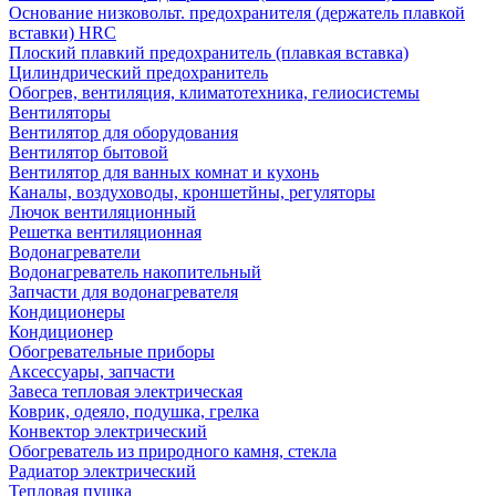
Основание низковольт. предохранителя (держатель плавкой
вставки) HRC
Плоский плавкий предохранитель (плавкая вставка)
Цилиндрический предохранитель
Обогрев, вентиляция, климатотехника, гелиосистемы
Вентиляторы
Вентилятор для оборудования
Вентилятор бытовой
Вентилятор для ванных комнат и кухонь
Каналы, воздуховоды, кроншетйны, регуляторы
Лючок вентиляционный
Решетка вентиляционная
Водонагреватели
Водонагреватель накопительный
Запчасти для водонагревателя
Кондиционеры
Кондиционер
Обогревательные приборы
Аксессуары, запчасти
Завеса тепловая электрическая
Коврик, одеяло, подушка, грелка
Конвектор электрический
Обогреватель из природного камня, стекла
Радиатор электрический
Тепловая пушка