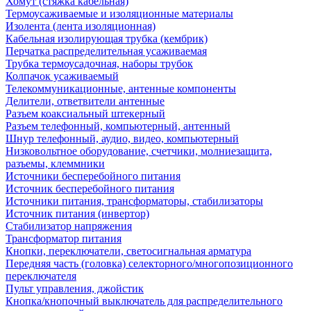
Хомут (стяжка кабельная)
Термоусаживаемые и изоляционные материалы
Изолента (лента изоляционная)
Кабельная изолирующая трубка (кембрик)
Перчатка распределительная усаживаемая
Трубка термоусадочная, наборы трубок
Колпачок усаживаемый
Телекоммуникационные, антенные компоненты
Делители, ответвители антенные
Разъем коаксиальный штекерный
Разъем телефонный, компьютерный, антенный
Шнур телефонный, аудио, видео, компьютерный
Низковольтное оборудование, счетчики, молниезащита,
разъемы, клеммники
Источники бесперебойного питания
Источник бесперебойного питания
Источники питания, трансформаторы, стабилизаторы
Источник питания (инвертор)
Стабилизатор напряжения
Трансформатор питания
Кнопки, переключатели, светосигнальная арматура
Передняя часть (головка) селекторного/многопозиционного
переключателя
Пульт управления, джойстик
Кнопка/кнопочный выключатель для распределительного