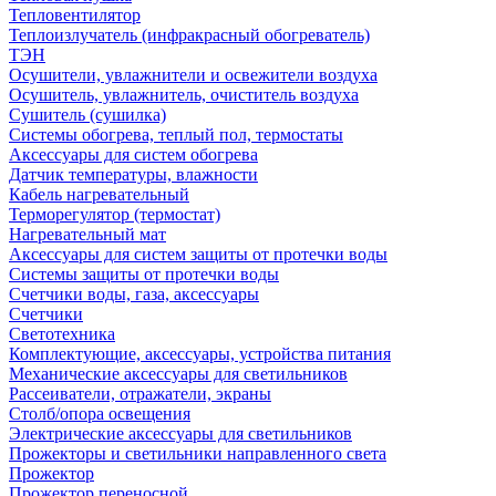
Тепловентилятор
Теплоизлучатель (инфракрасный обогреватель)
ТЭН
Осушители, увлажнители и освежители воздуха
Осушитель, увлажнитель, очиститель воздуха
Сушитель (сушилка)
Системы обогрева, теплый пол, термостаты
Аксессуары для систем обогрева
Датчик температуры, влажности
Кабель нагревательный
Терморегулятор (термостат)
Нагревательный мат
Аксессуары для систем защиты от протечки воды
Системы защиты от протечки воды
Счетчики воды, газа, аксессуары
Счетчики
Светотехника
Комплектующие, аксессуары, устройства питания
Механические аксессуары для светильников
Рассеиватели, отражатели, экраны
Столб/опора освещения
Электрические аксессуары для светильников
Прожекторы и светильники направленного света
Прожектор
Прожектор переносной