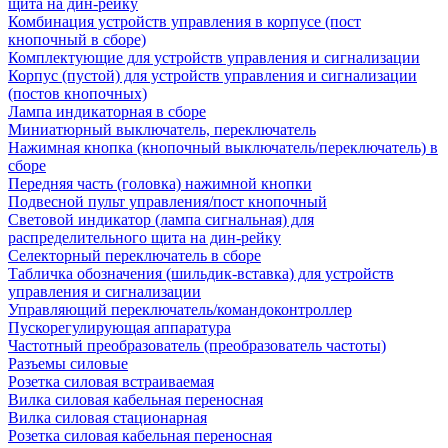
щита на дин-рейку
Комбинация устройств управления в корпусе (пост
кнопочный в сборе)
Комплектующие для устройств управления и сигнализации
Корпус (пустой) для устройств управления и сигнализации
(постов кнопочных)
Лампа индикаторная в сборе
Миниатюрный выключатель, переключатель
Нажимная кнопка (кнопочный выключатель/переключатель) в
сборе
Передняя часть (головка) нажимной кнопки
Подвесной пульт управления/пост кнопочный
Световой индикатор (лампа сигнальная) для
распределительного щита на дин-рейку
Селекторный переключатель в сборе
Табличка обозначения (шильдик-вставка) для устройств
управления и сигнализации
Управляющий переключатель/командоконтроллер
Пускорегулирующая аппаратура
Частотный преобразователь (преобразователь частоты)
Разъемы силовые
Розетка силовая встраиваемая
Вилка силовая кабельная переносная
Вилка силовая стационарная
Розетка силовая кабельная переносная