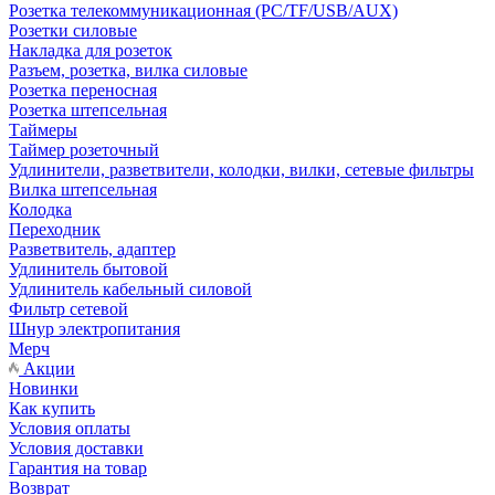
Розетка телекоммуникационная (PC/TF/USB/AUX)
Розетки силовые
Накладка для розеток
Разъем, розетка, вилка силовые
Розетка переносная
Розетка штепсельная
Таймеры
Таймер розеточный
Удлинители, разветвители, колодки, вилки, сетевые фильтры
Вилка штепсельная
Колодка
Переходник
Разветвитель, адаптер
Удлинитель бытовой
Удлинитель кабельный силовой
Фильтр сетевой
Шнур электропитания
Мерч
Акции
Новинки
Как купить
Условия оплаты
Условия доставки
Гарантия на товар
Возврат