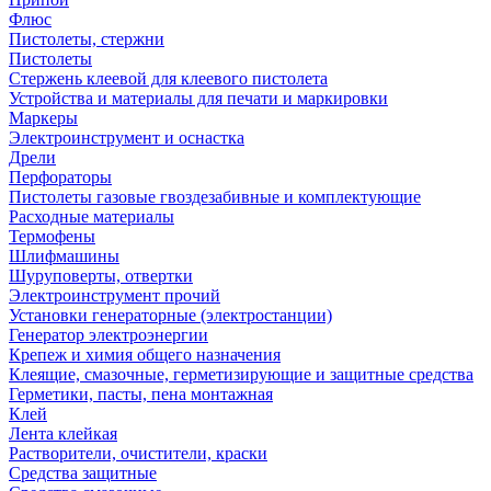
Флюс
Пистолеты, стержни
Пистолеты
Стержень клеевой для клеевого пистолета
Устройства и материалы для печати и маркировки
Маркеры
Электроинструмент и оснастка
Дрели
Перфораторы
Пистолеты газовые гвоздезабивные и комплектующие
Расходные материалы
Термофены
Шлифмашины
Шуруповерты, отвертки
Электроинструмент прочий
Установки генераторные (электростанции)
Генератор электроэнергии
Крепеж и химия общего назначения
Клеящие, смазочные, герметизирующие и защитные средства
Герметики, пасты, пена монтажная
Клей
Лента клейкая
Растворители, очистители, краски
Средства защитные