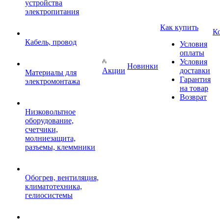
устройства
электропитания
Как купить
К
Кабель, провод
Условия
оплаты
Условия
Новинки
Акции
доставки
Материалы для
Гарантия
электромонтажа
на товар
Возврат
Низковольтное
оборудование,
счетчики,
молниезащита,
разъемы, клеммники
Обогрев, вентиляция,
климатотехника,
гелиосистемы