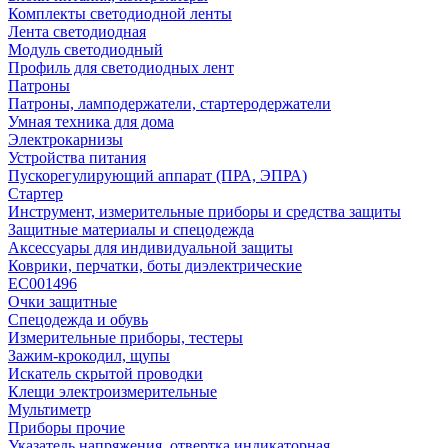
Комплекты светодиодной ленты
Лента светодиодная
Модуль светодиодный
Профиль для светодиодных лент
Патроны
Патроны, ламподержатели, стартеродержатели
Умная техника для дома
Электрокарнизы
Устройства питания
Пускорегулирующий аппарат (ПРА, ЭПРА)
Стартер
Инструмент, измерительные приборы и средства защиты
Защитные материалы и спецодежда
Аксессуары для индивидуальной защиты
Коврики, перчатки, боты диэлектрические
EC001496
Очки защитные
Спецодежда и обувь
Измерительные приборы, тестеры
Зажим-крокодил, щупы
Искатель скрытой проводки
Клещи электроизмерительные
Мультиметр
Приборы прочие
Указатель напряжения, отвертка индикаторная