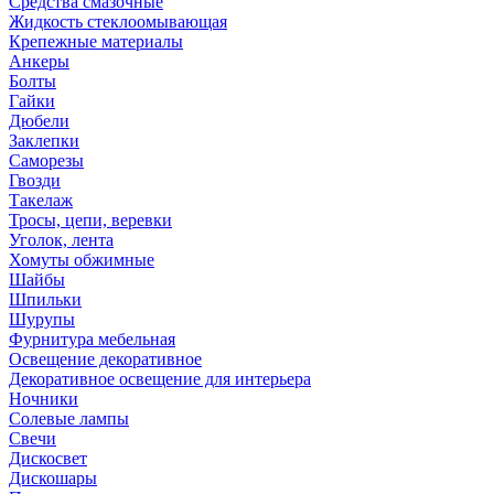
Средства смазочные
Жидкость стеклоомывающая
Крепежные материалы
Анкеры
Болты
Гайки
Дюбели
Заклепки
Саморезы
Гвозди
Такелаж
Тросы, цепи, веревки
Уголок, лента
Хомуты обжимные
Шайбы
Шпильки
Шурупы
Фурнитура мебельная
Освещение декоративное
Декоративное освещение для интерьера
Ночники
Солевые лампы
Свечи
Дискосвет
Дискошары