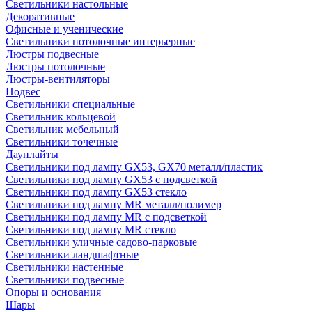
Светильники настольные
Декоративные
Офисные и ученические
Светильники потолочные интерьерные
Люстры подвесные
Люстры потолочные
Люстры-вентиляторы
Подвес
Светильники специальные
Светильник кольцевой
Светильник мебельный
Светильники точечные
Даунлайты
Светильники под лампу GX53, GX70 металл/пластик
Светильники под лампу GX53 с подсветкой
Светильники под лампу GX53 стекло
Светильники под лампу MR металл/полимер
Светильники под лампу MR с подсветкой
Светильники под лампу MR стекло
Светильники уличные садово-парковые
Светильники ландшафтные
Светильники настенные
Светильники подвесные
Опоры и основания
Шары