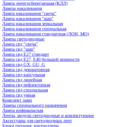
Лампа энергосберегающая (КЛЛ)
Лампы накаливания
Лампа накаливания "свеча"
Лампа накаливания "шар"
Лампа накаливания зеркальная
Лампа накаливания специальная
Лампа накаливания стандартная (ЛОН, МО)
Лампы светодиодные
Лампа свд "свеча"
Лампа свд "шар"
Лампа свд E27 стандарт
Лампа свд E27, Е40 большой мощности
Лампа свд GX, GU, G
Лампа свд декоративная
Лампа свд капсульная
Лампа свд линейная
Лампа свд рефлекторная
Лампа свд специальная
Лампа свд умная
Комплект ламп
Лампы специального назначения
Лампа инфракрасная
Ленты, модули светодиодные и комлектующие
Аксессуары для светодиодных лент
Блоки питания, контроллеры