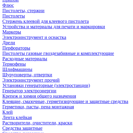
Флюс
Пистолеты, стержни
Пистолеты
Стержень клеевой для клеевого пистолета
Устройства и материалы для печати и маркировки
Маркеры
Электроинструмент и оснастка
Дрели
Перфораторы
Пистолеты газовые гвоздезабивные и комплектующие
Расходные материалы
Термофены
Шлифмашины
Шуруповерты, отвертки
Электроинструмент прочий
Установки генераторные (электростанции)
Генератор электроэнергии
Крепеж и химия общего назначения
Клеящие, смазочные, герметизирующие и защитные средства
Герметики, пасты, пена монтажная
Клей
Лента клейкая
Растворители, очистители, краски
Средства защитные