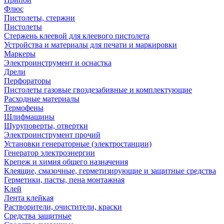
Флюс
Пистолеты, стержни
Пистолеты
Стержень клеевой для клеевого пистолета
Устройства и материалы для печати и маркировки
Маркеры
Электроинструмент и оснастка
Дрели
Перфораторы
Пистолеты газовые гвоздезабивные и комплектующие
Расходные материалы
Термофены
Шлифмашины
Шуруповерты, отвертки
Электроинструмент прочий
Установки генераторные (электростанции)
Генератор электроэнергии
Крепеж и химия общего назначения
Клеящие, смазочные, герметизирующие и защитные средства
Герметики, пасты, пена монтажная
Клей
Лента клейкая
Растворители, очистители, краски
Средства защитные