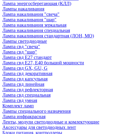
Лампа энергосберегающая (КЛЛ)
Лампы накаливания
Лампа накаливания "свеча"
Лампа накаливания "шар"
Лампа накаливания зеркальная
Лампа накаливания специальная
Лампа накаливания стандартная (ЛОН, МО)
Лампы светодиодные
Лампа свд "свеча"
Лампа свд "шар"
Лампа свд E27 стандарт
Лампа свд E27, Е40 большой мощности
Лампа свд GX, GU, G
Лампа свд декоративная
Лампа свд капсульная
Лампа свд линейная
Лампа свд рефлекторная
Лампа свд специальная
Лампа свд умная
Комплект ламп
Лампы специального назначения
Лампа инфракрасная
Ленты, модули светодиодные и комлектующие
Аксессуары для светодиодных лент
Блоки питания, контроллеры