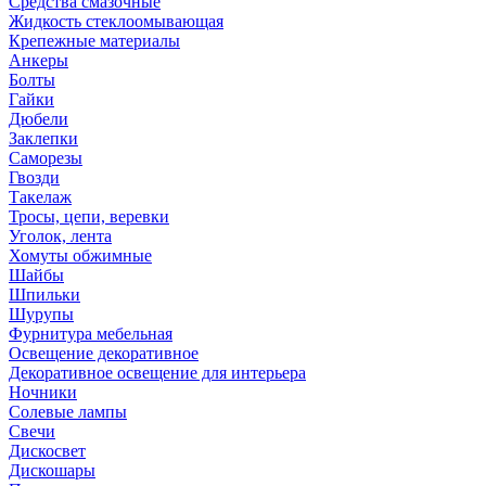
Средства смазочные
Жидкость стеклоомывающая
Крепежные материалы
Анкеры
Болты
Гайки
Дюбели
Заклепки
Саморезы
Гвозди
Такелаж
Тросы, цепи, веревки
Уголок, лента
Хомуты обжимные
Шайбы
Шпильки
Шурупы
Фурнитура мебельная
Освещение декоративное
Декоративное освещение для интерьера
Ночники
Солевые лампы
Свечи
Дискосвет
Дискошары