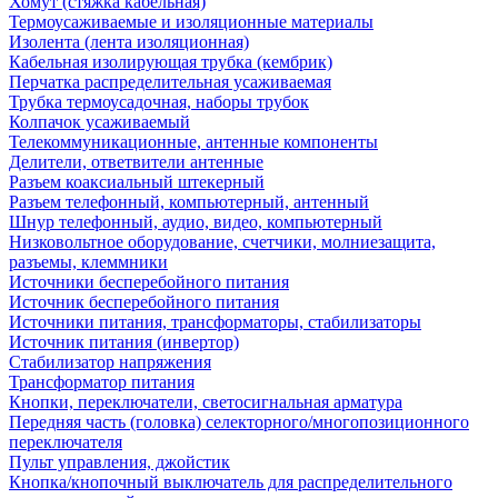
Хомут (стяжка кабельная)
Термоусаживаемые и изоляционные материалы
Изолента (лента изоляционная)
Кабельная изолирующая трубка (кембрик)
Перчатка распределительная усаживаемая
Трубка термоусадочная, наборы трубок
Колпачок усаживаемый
Телекоммуникационные, антенные компоненты
Делители, ответвители антенные
Разъем коаксиальный штекерный
Разъем телефонный, компьютерный, антенный
Шнур телефонный, аудио, видео, компьютерный
Низковольтное оборудование, счетчики, молниезащита,
разъемы, клеммники
Источники бесперебойного питания
Источник бесперебойного питания
Источники питания, трансформаторы, стабилизаторы
Источник питания (инвертор)
Стабилизатор напряжения
Трансформатор питания
Кнопки, переключатели, светосигнальная арматура
Передняя часть (головка) селекторного/многопозиционного
переключателя
Пульт управления, джойстик
Кнопка/кнопочный выключатель для распределительного