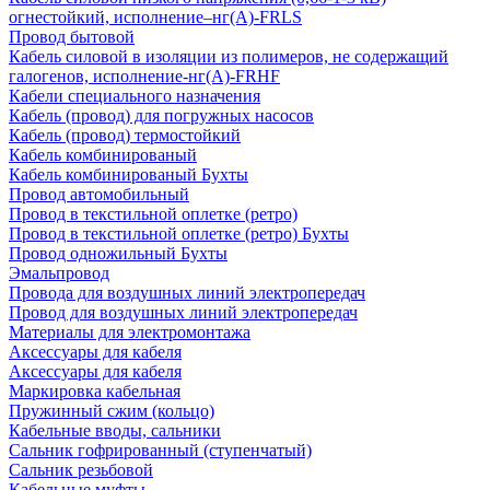
огнестойкий, исполнение–нг(А)-FRLS
Провод бытовой
Кабель силовой в изоляции из полимеров, не содержащий
галогенов, исполнение-нг(А)-FRHF
Кабели специального назначения
Кабель (провод) для погружных насосов
Кабель (провод) термостойкий
Кабель комбинированый
Кабель комбинированый Бухты
Провод автомобильный
Провод в текстильной оплетке (ретро)
Провод в текстильной оплетке (ретро) Бухты
Провод одножильный Бухты
Эмальпровод
Провода для воздушных линий электропередач
Провод для воздушных линий электропередач
Материалы для электромонтажа
Аксессуары для кабеля
Аксессуары для кабеля
Маркировка кабельная
Пружинный сжим (кольцо)
Кабельные вводы, сальники
Сальник гофрированный (ступенчатый)
Сальник резьбовой
Кабельные муфты