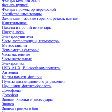
Фонарь кемпинговый
Фонарь ручной
Фонарь-прожектор переносной
Хозяйственные товары
Зажигалки, газовые горелки, резаки, плитки
Кипятильники
Пакеты и прочий инвентарь
Посуда, весы
Электросушители
Часы, метеостанции, термометры
Метеостанции
Термометры бытовые
Часы настенные
Часы настольные
Электроника
USB, AUX, Bluetooth компоненты
Антенны
Карты памяти, флешки
Пульты дистанционного управления
Наушники, фитнес-браслеты
Домофоны
Домофон
Звонки, кнопки и аксессуары
Звонок
Звонок громкого боя