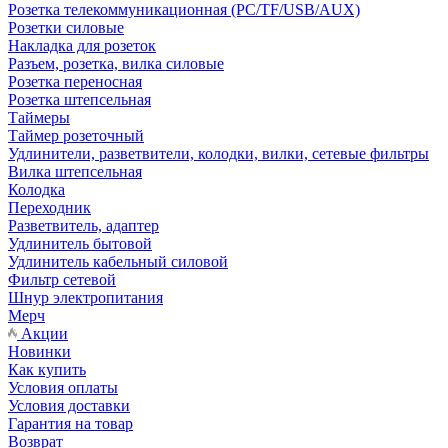
Розетка телекоммуникационная (PC/TF/USB/AUX)
Розетки силовые
Накладка для розеток
Разъем, розетка, вилка силовые
Розетка переносная
Розетка штепсельная
Таймеры
Таймер розеточный
Удлинители, разветвители, колодки, вилки, сетевые фильтры
Вилка штепсельная
Колодка
Переходник
Разветвитель, адаптер
Удлинитель бытовой
Удлинитель кабельный силовой
Фильтр сетевой
Шнур электропитания
Мерч
Акции
Новинки
Как купить
Условия оплаты
Условия доставки
Гарантия на товар
Возврат