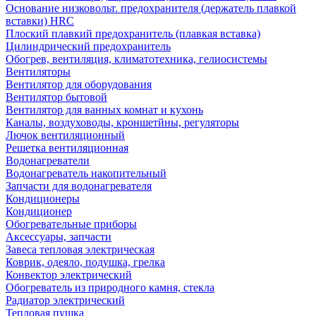
Основание низковольт. предохранителя (держатель плавкой
вставки) HRC
Плоский плавкий предохранитель (плавкая вставка)
Цилиндрический предохранитель
Обогрев, вентиляция, климатотехника, гелиосистемы
Вентиляторы
Вентилятор для оборудования
Вентилятор бытовой
Вентилятор для ванных комнат и кухонь
Каналы, воздуховоды, кроншетйны, регуляторы
Лючок вентиляционный
Решетка вентиляционная
Водонагреватели
Водонагреватель накопительный
Запчасти для водонагревателя
Кондиционеры
Кондиционер
Обогревательные приборы
Аксессуары, запчасти
Завеса тепловая электрическая
Коврик, одеяло, подушка, грелка
Конвектор электрический
Обогреватель из природного камня, стекла
Радиатор электрический
Тепловая пушка