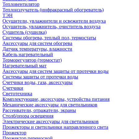
Тепловентилятор
Теплоизлучатель (инфракрасный обогреватель)
ТЭН
Осушители, увлажнители и освежители воздуха
Осушитель, увлажнитель, очиститель воздуха
Сушитель (сушилка)
Системы обогрева, теплый пол, термостаты
Аксессуары для систем обогрева
Датчик температуры, влажности
Кабель нагревательный
Терморегулятор (термостат)
Нагревательный мат
Аксессуары для систем защиты от протечки воды
Системы защиты от протечки воды
Счетчики воды, газа, аксессуары
Счетчики
Светотехника
Комплектующие, аксессуары, устройства питания
Механические аксессуары для светильников
Рассеиватели, отражатели, экраны
Столб/опора освещения
Электрические аксессуары для светильников
Прожекторы и светильники направленного света
Прожектор
Прожектор переносной