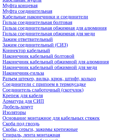
Муфта концевая
Муфта соединительная
Кабельные наконечники и соединители
Гильза соединительная болтовая
Гильза соединительная обжимная для алюминия
Гильза соединительная обжимная для меди
Зажим ответвительный
Зажим соединительный (СИЗ)
Коннектор кабельный
Наконечник кабельный болтовой
Наконечник кабельный обжимной для алюминия
Наконечник кабельный обжимной для меди
Наконечник-гильза
Разъем штекер, вилка, крюк, штифт, кольцо
Соединители с припоем в термоусадке
Соединитель слаботочный (скотчлок)
Крепеж для кабеля
Арматура для СИП
Дюбель-хомут
Изоляторы
Основание монтажное для кабельных стяжек
Скоба под гвоздь
Скобы, серьги, зажимы крепежные
Спираль, лента монтажная