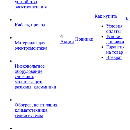
устройства
электропитания
Как купить
К
Кабель, провод
Условия
оплаты
Условия
Новинки
Акции
доставки
Материалы для
Гарантия
электромонтажа
на товар
Возврат
Низковольтное
оборудование,
счетчики,
молниезащита,
разъемы, клеммники
Обогрев, вентиляция,
климатотехника,
гелиосистемы