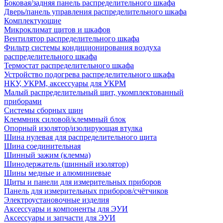
Боковая/задняя панель распределительного шкафа
Дверь/панель управления распределительного шкафа
Комплектующие
Микроклимат щитов и шкафов
Вентилятор распределительного шкафа
Фильтр системы кондиционирования воздуха
распределительного шкафа
Термостат распределительного шкафа
Устройство подогрева распределительного шкафа
НКУ, УКРМ, аксессуары для УКРМ
Малый распределительный щит, укомплектованный
приборами
Системы сборных шин
Клеммник силовой/клеммный блок
Опорный изолятор/изолирующая втулка
Шина нулевая для распределительного щита
Шина соединительная
Шинный зажим (клемма)
Шинодержатель (шинный изолятор)
Шины медные и алюминиевые
Щиты и панели для измерительных приборов
Панель для измерительных приборов/счётчиков
Электроустановочные изделия
Аксессуары и компоненты для ЭУИ
Аксессуары и запчасти для ЭУИ