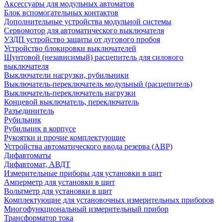
Аксессуары для модульных автоматов
Блок вспомогательных контактов
Дополнительные устройства модульной системы
Сервомотор для автоматического выключателя
УЗДП устройство защиты от дугового пробоя
Устройство блокировки выключателей
Шунтовой (независимый) расцепитель для силового
выключателя
Выключатели нагрузки, рубильники
Выключатель-переключатель модульный (расцепитель)
Выключатель-переключатель нагрузки
Концевой выключатель, переключатель
Разъединитель
Рубильник
Рубильник в корпусе
Рукоятки и прочие комплектующие
Устройства автоматического ввода резерва (АВР)
Дифавтоматы
Дифавтомат, АВДТ
Измерительные приборы для установки в щит
Амперметр для установки в щит
Вольтметр для установки в щит
Комплектующие для установочных измерительных приборов
Многофункциональный измерительный прибор
Трансформатор тока