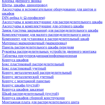
Кнопка дверного звонка
Щиты, шкафы, шинопровод
Аксессуары и вспомогательное оборудование для щитов и
шкафов
DIN-рейка (с Ω-профилем)
Аксессуары и комплектующие для распределительного шкафа
Аксессуары и комплектующие для сетевого шкафа
Замок (система закрывания) для распределительного шкафа
Комплектующие для малого распределительного щита
Компонент для установки в распределительный шкаф
Материал маркировочный (маркировка)
Панель распределительного шкафа передняя
Рукоятка распределительных устройств дверного монтажа
Табличка предупреждающая/информационная
Корпуса шкафов
Бокс пластиковый распределительный
Бокс пластиковый учетный
Корпус металлический распределительный
Корпус металлический учетный
Корпус с монтажной панелью
Корпус шкафа (пустой)
Корпуса шкафов заказные
Шкаф распределительный (пустой)
Корпуса шкафов сборной конструкции
Монтажная плата для распределительного щита