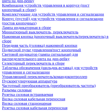
щита на дин-рейку
Комбинация устройств управления в корпусе (пост
кнопочный в сборе)
Комплектующие для устройств управления и сигнализации
Корпус (пустой) для устройств управления и сигнализации
(постов кнопочных)
Лампа индикаторная в сборе
Миниатюрный выключатель, переключатель
Нажимная кнопка (кнопочный выключатель/переключатель) в
сборе
Передняя часть (головка) нажимной кнопки
Подвесной пульт управления/пост кнопочный
Световой индикатор (лампа сигнальная) для
распределительного щита на дин-рейку
Селекторный переключатель в сборе
Табличка обозначения (шильдик-вставка) для устройств
управления и сигнализации
Управляющий переключатель/командоконтроллер
Пускорегулирующая аппаратура
Частотный преобразователь (преобразователь частоты)
Разъемы силовые
Розетка силовая встраиваемая
Вилка силовая кабельная переносная
Вилка силовая стационарная
Розетка силовая кабельная переносная