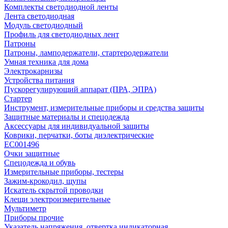
Комплекты светодиодной ленты
Лента светодиодная
Модуль светодиодный
Профиль для светодиодных лент
Патроны
Патроны, ламподержатели, стартеродержатели
Умная техника для дома
Электрокарнизы
Устройства питания
Пускорегулирующий аппарат (ПРА, ЭПРА)
Стартер
Инструмент, измерительные приборы и средства защиты
Защитные материалы и спецодежда
Аксессуары для индивидуальной защиты
Коврики, перчатки, боты диэлектрические
EC001496
Очки защитные
Спецодежда и обувь
Измерительные приборы, тестеры
Зажим-крокодил, щупы
Искатель скрытой проводки
Клещи электроизмерительные
Мультиметр
Приборы прочие
Указатель напряжения, отвертка индикаторная