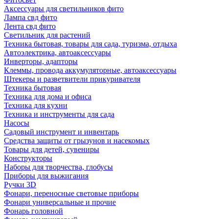
Аксессуары для светильников фито
Лампа свд фито
Лента свд фито
Светильник для растений
Техника бытовая, товары для сада, туризма, отдыха
Автоэлектрика, автоаксессуары
Инверторы, адапторы
Клеммы, провода аккумуляторные, автоаксессуары
Штекеры и разветвители прикуривателя
Техника бытовая
Техника для дома и офиса
Техника для кухни
Техника и инструменты для сада
Насосы
Садовый инструмент и инвентарь
Средства защиты от грызунов и насекомых
Товары для детей, сувениры
Конструкторы
Наборы для творчества, глобусы
Приборы для выжигания
Ручки 3D
Фонари, переносные световые приборы
Фонари универсальные и прочие
Фонарь головной