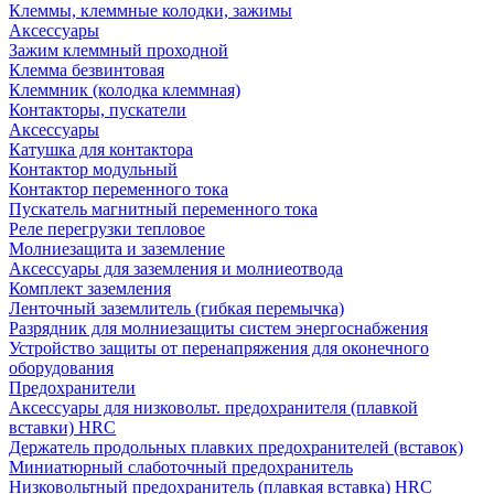
Клеммы, клеммные колодки, зажимы
Аксессуары
Зажим клеммный проходной
Клемма безвинтовая
Клеммник (колодка клеммная)
Контакторы, пускатели
Аксессуары
Катушка для контактора
Контактор модульный
Контактор переменного тока
Пускатель магнитный переменного тока
Реле перегрузки тепловое
Молниезащита и заземление
Аксессуары для заземления и молниеотвода
Комплект заземления
Ленточный заземлитель (гибкая перемычка)
Разрядник для молниезащиты систем энергоснабжения
Устройство защиты от перенапряжения для оконечного
оборудования
Предохранители
Аксессуары для низковольт. предохранителя (плавкой
вставки) HRC
Держатель продольных плавких предохранителей (вставок)
Миниатюрный слаботочный предохранитель
Низковольтный предохранитель (плавкая вставка) HRC