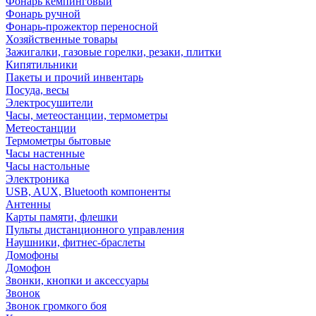
Фонарь кемпинговый
Фонарь ручной
Фонарь-прожектор переносной
Хозяйственные товары
Зажигалки, газовые горелки, резаки, плитки
Кипятильники
Пакеты и прочий инвентарь
Посуда, весы
Электросушители
Часы, метеостанции, термометры
Метеостанции
Термометры бытовые
Часы настенные
Часы настольные
Электроника
USB, AUX, Bluetooth компоненты
Антенны
Карты памяти, флешки
Пульты дистанционного управления
Наушники, фитнес-браслеты
Домофоны
Домофон
Звонки, кнопки и аксессуары
Звонок
Звонок громкого боя