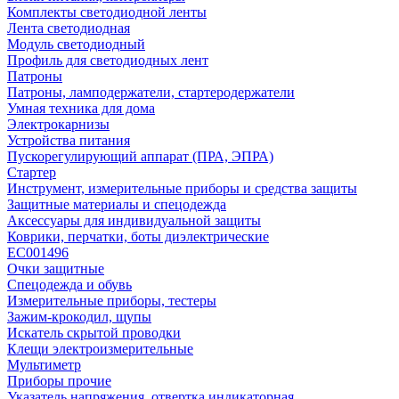
Комплекты светодиодной ленты
Лента светодиодная
Модуль светодиодный
Профиль для светодиодных лент
Патроны
Патроны, ламподержатели, стартеродержатели
Умная техника для дома
Электрокарнизы
Устройства питания
Пускорегулирующий аппарат (ПРА, ЭПРА)
Стартер
Инструмент, измерительные приборы и средства защиты
Защитные материалы и спецодежда
Аксессуары для индивидуальной защиты
Коврики, перчатки, боты диэлектрические
EC001496
Очки защитные
Спецодежда и обувь
Измерительные приборы, тестеры
Зажим-крокодил, щупы
Искатель скрытой проводки
Клещи электроизмерительные
Мультиметр
Приборы прочие
Указатель напряжения, отвертка индикаторная