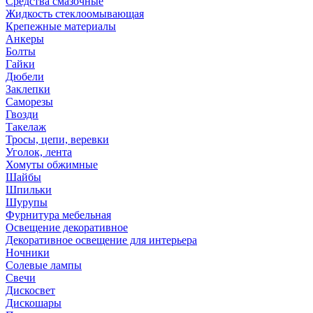
Средства смазочные
Жидкость стеклоомывающая
Крепежные материалы
Анкеры
Болты
Гайки
Дюбели
Заклепки
Саморезы
Гвозди
Такелаж
Тросы, цепи, веревки
Уголок, лента
Хомуты обжимные
Шайбы
Шпильки
Шурупы
Фурнитура мебельная
Освещение декоративное
Декоративное освещение для интерьера
Ночники
Солевые лампы
Свечи
Дискосвет
Дискошары