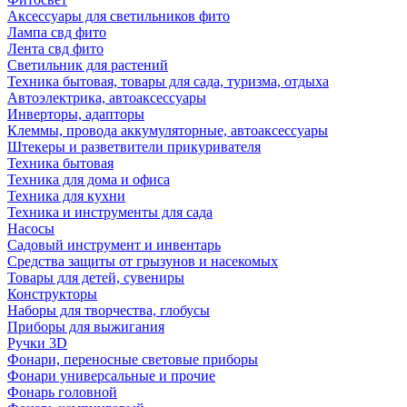
Аксессуары для светильников фито
Лампа свд фито
Лента свд фито
Светильник для растений
Техника бытовая, товары для сада, туризма, отдыха
Автоэлектрика, автоаксессуары
Инверторы, адапторы
Клеммы, провода аккумуляторные, автоаксессуары
Штекеры и разветвители прикуривателя
Техника бытовая
Техника для дома и офиса
Техника для кухни
Техника и инструменты для сада
Насосы
Садовый инструмент и инвентарь
Средства защиты от грызунов и насекомых
Товары для детей, сувениры
Конструкторы
Наборы для творчества, глобусы
Приборы для выжигания
Ручки 3D
Фонари, переносные световые приборы
Фонари универсальные и прочие
Фонарь головной