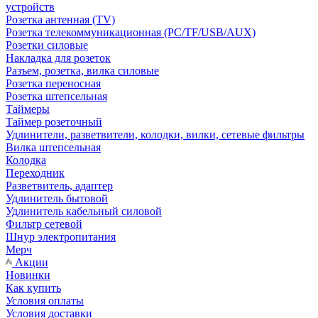
устройств
Розетка антенная (TV)
Розетка телекоммуникационная (PC/TF/USB/AUX)
Розетки силовые
Накладка для розеток
Разъем, розетка, вилка силовые
Розетка переносная
Розетка штепсельная
Таймеры
Таймер розеточный
Удлинители, разветвители, колодки, вилки, сетевые фильтры
Вилка штепсельная
Колодка
Переходник
Разветвитель, адаптер
Удлинитель бытовой
Удлинитель кабельный силовой
Фильтр сетевой
Шнур электропитания
Мерч
Акции
Новинки
Как купить
Условия оплаты
Условия доставки