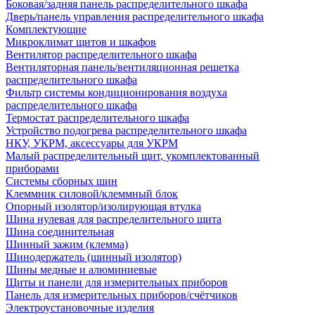
Боковая/задняя панель распределительного шкафа
Дверь/панель управления распределительного шкафа
Комплектующие
Микроклимат щитов и шкафов
Вентилятор распределительного шкафа
Вентиляторная панель/вентиляционная решетка
распределительного шкафа
Фильтр системы кондиционирования воздуха
распределительного шкафа
Термостат распределительного шкафа
Устройство подогрева распределительного шкафа
НКУ, УКРМ, аксессуары для УКРМ
Малый распределительный щит, укомплектованный
приборами
Системы сборных шин
Клеммник силовой/клеммный блок
Опорный изолятор/изолирующая втулка
Шина нулевая для распределительного щита
Шина соединительная
Шинный зажим (клемма)
Шинодержатель (шинный изолятор)
Шины медные и алюминиевые
Щиты и панели для измерительных приборов
Панель для измерительных приборов/счётчиков
Электроустановочные изделия