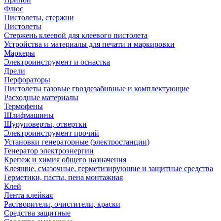
Флюс
Пистолеты, стержни
Пистолеты
Стержень клеевой для клеевого пистолета
Устройства и материалы для печати и маркировки
Маркеры
Электроинструмент и оснастка
Дрели
Перфораторы
Пистолеты газовые гвоздезабивные и комплектующие
Расходные материалы
Термофены
Шлифмашины
Шуруповерты, отвертки
Электроинструмент прочий
Установки генераторные (электростанции)
Генератор электроэнергии
Крепеж и химия общего назначения
Клеящие, смазочные, герметизирующие и защитные средства
Герметики, пасты, пена монтажная
Клей
Лента клейкая
Растворители, очистители, краски
Средства защитные