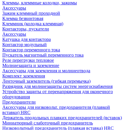
Клеммы, клеммные колодки, зажимы
Аксессуары
Зажим клеммный проходной
Клемма безвинтовая
Клеммник (колодка клеммная)
Контакторы, пускатели
Аксессуары
Катушка для контактора
Контактор модульный
Контактор переменного тока
Пускатель магнитный переменного тока
Реле перегрузки тепловое
Молниезащита и заземление
Аксессуары для заземления и молниеотвода
Комплект заземления
Ленточный заземлитель (гибкая перемычка)
Разрядник для молниезащиты систем энергоснабжения
Устройство защиты от перенапряжения для оконечного
оборудования
Предохранители
Аксессуары для низковольт. предохранителя (плавкой
вставки) HRC
Держатель продольных плавких предохранителей (вставок)
Миниатюрный слаботочный предохранитель
Низковольтный предохранитель (плавкая вставка) HRC