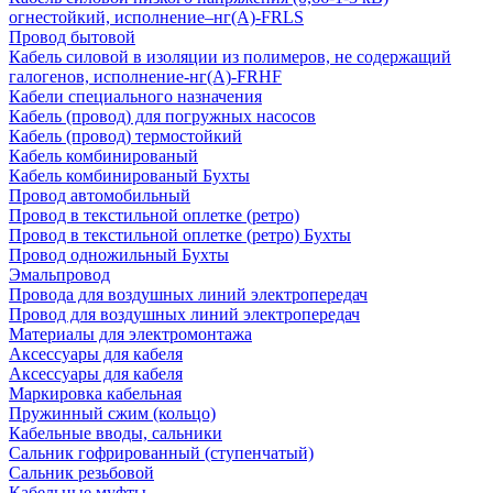
огнестойкий, исполнение–нг(А)-FRLS
Провод бытовой
Кабель силовой в изоляции из полимеров, не содержащий
галогенов, исполнение-нг(А)-FRHF
Кабели специального назначения
Кабель (провод) для погружных насосов
Кабель (провод) термостойкий
Кабель комбинированый
Кабель комбинированый Бухты
Провод автомобильный
Провод в текстильной оплетке (ретро)
Провод в текстильной оплетке (ретро) Бухты
Провод одножильный Бухты
Эмальпровод
Провода для воздушных линий электропередач
Провод для воздушных линий электропередач
Материалы для электромонтажа
Аксессуары для кабеля
Аксессуары для кабеля
Маркировка кабельная
Пружинный сжим (кольцо)
Кабельные вводы, сальники
Сальник гофрированный (ступенчатый)
Сальник резьбовой
Кабельные муфты