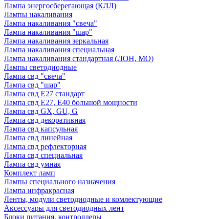
Лампа энергосберегающая (КЛЛ)
Лампы накаливания
Лампа накаливания "свеча"
Лампа накаливания "шар"
Лампа накаливания зеркальная
Лампа накаливания специальная
Лампа накаливания стандартная (ЛОН, МО)
Лампы светодиодные
Лампа свд "свеча"
Лампа свд "шар"
Лампа свд E27 стандарт
Лампа свд E27, Е40 большой мощности
Лампа свд GX, GU, G
Лампа свд декоративная
Лампа свд капсульная
Лампа свд линейная
Лампа свд рефлекторная
Лампа свд специальная
Лампа свд умная
Комплект ламп
Лампы специального назначения
Лампа инфракрасная
Ленты, модули светодиодные и комлектующие
Аксессуары для светодиодных лент
Блоки питания, контроллеры