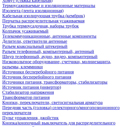
Хомут (стяжка кабельная)
Термоусаживаемые и изоляционные материалы
Изолента (лента изоляционная)
Кабельная изолирующая трубка (кембрик)
Перчатка распределительная усаживаемая
Трубка термоусадочная, наборы трубок
Колпачок усаживаемый
Телекоммуникационные, антенные компоненты
Делители, ответвители антенные
Разъем коаксиальный штекерный
Разъем телефонный, компьютерный, антенный
Шнур телефонный, аудио, видео, компьютерный
Низковольтное оборудование, счетчики, молниезащита,
разъемы, клеммники
Источники бесперебойного питания
Источник бесперебойного питания
Источники питания, трансформаторы, стабилизаторы
Источник питания (инвертор)
Стабилизатор напряжения
Трансформатор питания
Кнопки, переключатели, светосигнальная арматура
Передняя часть (головка) селекторного/многопозиционного
переключателя
Пульт управления, джойстик
Кнопка/кнопочный выключатель для распределительного