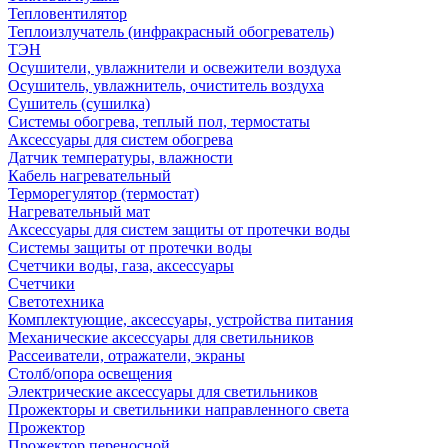
Тепловентилятор
Теплоизлучатель (инфракрасный обогреватель)
ТЭН
Осушители, увлажнители и освежители воздуха
Осушитель, увлажнитель, очиститель воздуха
Сушитель (сушилка)
Системы обогрева, теплый пол, термостаты
Аксессуары для систем обогрева
Датчик температуры, влажности
Кабель нагревательный
Терморегулятор (термостат)
Нагревательный мат
Аксессуары для систем защиты от протечки воды
Системы защиты от протечки воды
Счетчики воды, газа, аксессуары
Счетчики
Светотехника
Комплектующие, аксессуары, устройства питания
Механические аксессуары для светильников
Рассеиватели, отражатели, экраны
Столб/опора освещения
Электрические аксессуары для светильников
Прожекторы и светильники направленного света
Прожектор
Прожектор переносной