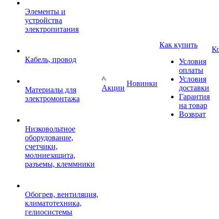
Элементы и
устройства
электропитания
Как купить
К
Кабель, провод
Условия
оплаты
Условия
Новинки
Акции
доставки
Материалы для
Гарантия
электромонтажа
на товар
Возврат
Низковольтное
оборудование,
счетчики,
молниезащита,
разъемы, клеммники
Обогрев, вентиляция,
климатотехника,
гелиосистемы