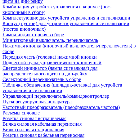
щита на дин-рейку
Комбинация устройств управления в корпусе (пост
кнопочный в сборе)
Комплектующие для устройств управления и сигнализации
Корпус (пустой) для устройств управления и сигнализации
(постов кнопочных)
Лампа индикаторная в сборе
Миниатюрный выключатель, переключатель
Нажимная кнопка (кнопочный выключатель/переключатель) в
сборе
Передняя часть (головка) нажимной кнопки
Подвесной пульт управления/пост кнопочный
Световой индикатор (лампа сигнальная) для
распределительного щита на дин-рейку
Селекторный переключатель в сборе
Табличка обозначения (шильдик-вставка) для устройств
управления и сигнализации
Управляющий переключатель/командоконтроллер
Пускорегулирующая аппаратура
Частотный преобразователь (преобразователь частоты)
Разъемы силовые
Розетка силовая встраиваемая
Вилка силовая кабельная переносная
Вилка силовая стационарная
Розетка силовая кабельная переносная