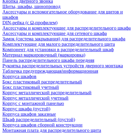
Кнопка дверного звонка
Щиты, шкафы, шинопровод
Аксессуары и вспомогательное оборудование для щитов и
шкафов
DIN-рейка (с Ω-профилем)
Аксессуары и комплектующие для распределительного шкафа
Аксессуары и комплектующие для сетевого шкафа
Замок (система закрывания) для распределительного шкафа
Комплектующие для малого распределительного щита
Компонент для установки в распределительный шкаф
Материал маркировочный (маркировка)
Панель распределительного шкафа передняя
Рукоятка распределительных устройств дверного монтажа
Табличка предупреждающая/информационная
Корпуса шкафов
Бокс пластиковый распределительный
Бокс пластиковый учетный
Корпус металлический распределительный
Корпус металлический учетный
Корпус с монтажной панелью
Корпус шкафа (пустой)
Корпуса шкафов заказные
Шкаф распределительный (пустой)
Корпуса шкафов сборной конструкции
Монтажная плата для распределительного щита