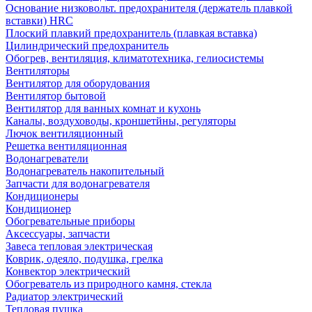
Основание низковольт. предохранителя (держатель плавкой
вставки) HRC
Плоский плавкий предохранитель (плавкая вставка)
Цилиндрический предохранитель
Обогрев, вентиляция, климатотехника, гелиосистемы
Вентиляторы
Вентилятор для оборудования
Вентилятор бытовой
Вентилятор для ванных комнат и кухонь
Каналы, воздуховоды, кроншетйны, регуляторы
Лючок вентиляционный
Решетка вентиляционная
Водонагреватели
Водонагреватель накопительный
Запчасти для водонагревателя
Кондиционеры
Кондиционер
Обогревательные приборы
Аксессуары, запчасти
Завеса тепловая электрическая
Коврик, одеяло, подушка, грелка
Конвектор электрический
Обогреватель из природного камня, стекла
Радиатор электрический
Тепловая пушка