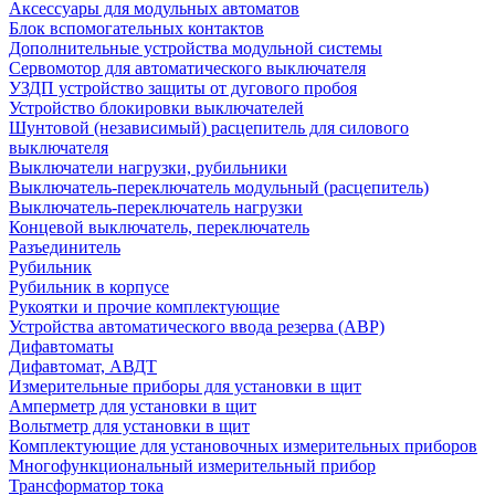
Аксессуары для модульных автоматов
Блок вспомогательных контактов
Дополнительные устройства модульной системы
Сервомотор для автоматического выключателя
УЗДП устройство защиты от дугового пробоя
Устройство блокировки выключателей
Шунтовой (независимый) расцепитель для силового
выключателя
Выключатели нагрузки, рубильники
Выключатель-переключатель модульный (расцепитель)
Выключатель-переключатель нагрузки
Концевой выключатель, переключатель
Разъединитель
Рубильник
Рубильник в корпусе
Рукоятки и прочие комплектующие
Устройства автоматического ввода резерва (АВР)
Дифавтоматы
Дифавтомат, АВДТ
Измерительные приборы для установки в щит
Амперметр для установки в щит
Вольтметр для установки в щит
Комплектующие для установочных измерительных приборов
Многофункциональный измерительный прибор
Трансформатор тока