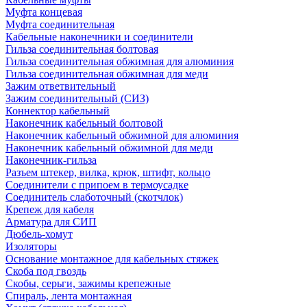
Муфта концевая
Муфта соединительная
Кабельные наконечники и соединители
Гильза соединительная болтовая
Гильза соединительная обжимная для алюминия
Гильза соединительная обжимная для меди
Зажим ответвительный
Зажим соединительный (СИЗ)
Коннектор кабельный
Наконечник кабельный болтовой
Наконечник кабельный обжимной для алюминия
Наконечник кабельный обжимной для меди
Наконечник-гильза
Разъем штекер, вилка, крюк, штифт, кольцо
Соединители с припоем в термоусадке
Соединитель слаботочный (скотчлок)
Крепеж для кабеля
Арматура для СИП
Дюбель-хомут
Изоляторы
Основание монтажное для кабельных стяжек
Скоба под гвоздь
Скобы, серьги, зажимы крепежные
Спираль, лента монтажная