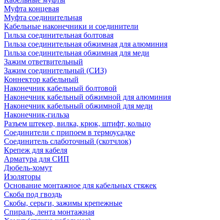
Муфта концевая
Муфта соединительная
Кабельные наконечники и соединители
Гильза соединительная болтовая
Гильза соединительная обжимная для алюминия
Гильза соединительная обжимная для меди
Зажим ответвительный
Зажим соединительный (СИЗ)
Коннектор кабельный
Наконечник кабельный болтовой
Наконечник кабельный обжимной для алюминия
Наконечник кабельный обжимной для меди
Наконечник-гильза
Разъем штекер, вилка, крюк, штифт, кольцо
Соединители с припоем в термоусадке
Соединитель слаботочный (скотчлок)
Крепеж для кабеля
Арматура для СИП
Дюбель-хомут
Изоляторы
Основание монтажное для кабельных стяжек
Скоба под гвоздь
Скобы, серьги, зажимы крепежные
Спираль, лента монтажная