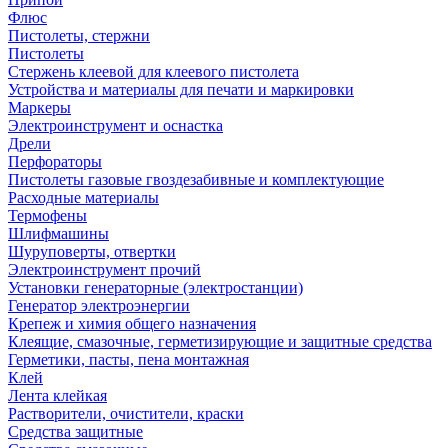
Флюс
Пистолеты, стержни
Пистолеты
Стержень клеевой для клеевого пистолета
Устройства и материалы для печати и маркировки
Маркеры
Электроинструмент и оснастка
Дрели
Перфораторы
Пистолеты газовые гвоздезабивные и комплектующие
Расходные материалы
Термофены
Шлифмашины
Шуруповерты, отвертки
Электроинструмент прочий
Установки генераторные (электростанции)
Генератор электроэнергии
Крепеж и химия общего назначения
Клеящие, смазочные, герметизирующие и защитные средства
Герметики, пасты, пена монтажная
Клей
Лента клейкая
Растворители, очистители, краски
Средства защитные