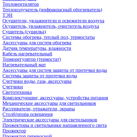
Тепловентилятор
Теплоизлучатель (инфракрасный обогреватель)
ТЭН
Осушители, увлажнители и освежители воздуха
Осушитель, увлажнитель, очиститель воздуха
Сушитель (сушилка)
Системы обогрева, теплый пол, термостаты
Аксессуары для систем обогрева
Датчик температуры, влажности
Кабель нагревательный
Терморегулятор (термостат)
Нагревательный мат
Аксессуары для систем защиты от протечки воды
Системы защиты от протечки воды
Счетчики воды, газа, аксессуары
Счетчики
Светотехника
Комплектующие, аксессуары, устройства питания
Механические аксессуары для светильников
Рассеиватели, отражатели, экраны
Столб/опора освещения
Электрические аксессуары для светильников
Прожекторы и светильники направленного света
Прожектор
Прожектор переносной