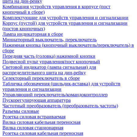
щита на дин-рейку
Комбинация устройств управления в корпусе (пост
кнопочный в сборе)
Комплектующие для устройств управления и сигнализации
Корпус (пустой) для устройств управления и сигнализации
(постов кнопочных)
Лампа индикаторная в сборе
Миниатюрный выключатель, переключатель
Нажимная кнопка (кнопочный выключатель/переключатель) в
сборе
Передняя часть (головка) нажимной кнопки
Подвесной пульт управления/пост кнопочный
Световой индикатор (лампа сигнальная) для
распределительного щита на дин-рейку
Селекторный переключатель в сборе
Табличка обозначения (шильдик-вставка) для устройств
управления и сигнализации
Управляющий переключатель/командоконтроллер
Пускорегулирующая аппаратура
Частотный преобразователь (преобразователь частоты)
Разъемы силовые
Розетка силовая встраиваемая
Вилка силовая кабельная переносная
Вилка силовая стационарная
Розетка силовая кабельная переносная