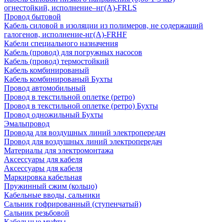
огнестойкий, исполнение–нг(А)-FRLS
Провод бытовой
Кабель силовой в изоляции из полимеров, не содержащий
галогенов, исполнение-нг(А)-FRHF
Кабели специального назначения
Кабель (провод) для погружных насосов
Кабель (провод) термостойкий
Кабель комбинированый
Кабель комбинированый Бухты
Провод автомобильный
Провод в текстильной оплетке (ретро)
Провод в текстильной оплетке (ретро) Бухты
Провод одножильный Бухты
Эмальпровод
Провода для воздушных линий электропередач
Провод для воздушных линий электропередач
Материалы для электромонтажа
Аксессуары для кабеля
Аксессуары для кабеля
Маркировка кабельная
Пружинный сжим (кольцо)
Кабельные вводы, сальники
Сальник гофрированный (ступенчатый)
Сальник резьбовой
Кабельные муфты