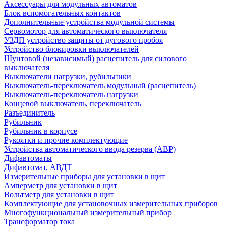
Аксессуары для модульных автоматов
Блок вспомогательных контактов
Дополнительные устройства модульной системы
Сервомотор для автоматического выключателя
УЗДП устройство защиты от дугового пробоя
Устройство блокировки выключателей
Шунтовой (независимый) расцепитель для силового
выключателя
Выключатели нагрузки, рубильники
Выключатель-переключатель модульный (расцепитель)
Выключатель-переключатель нагрузки
Концевой выключатель, переключатель
Разъединитель
Рубильник
Рубильник в корпусе
Рукоятки и прочие комплектующие
Устройства автоматического ввода резерва (АВР)
Дифавтоматы
Дифавтомат, АВДТ
Измерительные приборы для установки в щит
Амперметр для установки в щит
Вольтметр для установки в щит
Комплектующие для установочных измерительных приборов
Многофункциональный измерительный прибор
Трансформатор тока