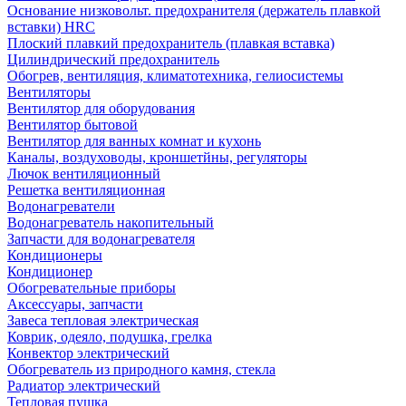
Основание низковольт. предохранителя (держатель плавкой
вставки) HRC
Плоский плавкий предохранитель (плавкая вставка)
Цилиндрический предохранитель
Обогрев, вентиляция, климатотехника, гелиосистемы
Вентиляторы
Вентилятор для оборудования
Вентилятор бытовой
Вентилятор для ванных комнат и кухонь
Каналы, воздуховоды, кроншетйны, регуляторы
Лючок вентиляционный
Решетка вентиляционная
Водонагреватели
Водонагреватель накопительный
Запчасти для водонагревателя
Кондиционеры
Кондиционер
Обогревательные приборы
Аксессуары, запчасти
Завеса тепловая электрическая
Коврик, одеяло, подушка, грелка
Конвектор электрический
Обогреватель из природного камня, стекла
Радиатор электрический
Тепловая пушка