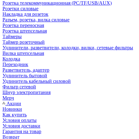
Розетка телекоммуникационная (PC/TF/USB/AUX)
Розетки силовые
Накладка для розеток
Разъем, розетка, вилка силовые
Розетка переносная
Розетка штепсельная
Таймеры
Таймер розеточный
Удлинители, разветвители, колодки, вилки, сетевые фильтры
Вилка штепсельная
Колодка
Переходник
Разветвитель, адаптер
Удлинитель бытовой
Удлинитель кабельный силовой
Фильтр сетевой
Шнур электропитания
Мерч
Акции
Новинки
Как купить
Условия оплаты
Условия доставки
Гарантия на товар
Возврат