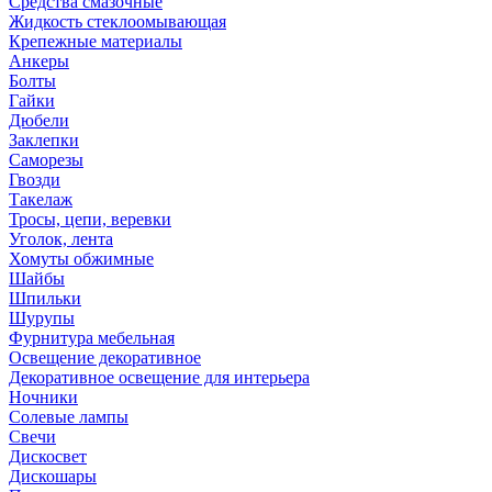
Средства смазочные
Жидкость стеклоомывающая
Крепежные материалы
Анкеры
Болты
Гайки
Дюбели
Заклепки
Саморезы
Гвозди
Такелаж
Тросы, цепи, веревки
Уголок, лента
Хомуты обжимные
Шайбы
Шпильки
Шурупы
Фурнитура мебельная
Освещение декоративное
Декоративное освещение для интерьера
Ночники
Солевые лампы
Свечи
Дискосвет
Дискошары