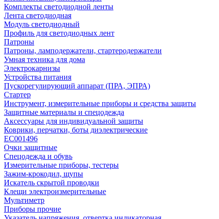
Комплекты светодиодной ленты
Лента светодиодная
Модуль светодиодный
Профиль для светодиодных лент
Патроны
Патроны, ламподержатели, стартеродержатели
Умная техника для дома
Электрокарнизы
Устройства питания
Пускорегулирующий аппарат (ПРА, ЭПРА)
Стартер
Инструмент, измерительные приборы и средства защиты
Защитные материалы и спецодежда
Аксессуары для индивидуальной защиты
Коврики, перчатки, боты диэлектрические
EC001496
Очки защитные
Спецодежда и обувь
Измерительные приборы, тестеры
Зажим-крокодил, щупы
Искатель скрытой проводки
Клещи электроизмерительные
Мультиметр
Приборы прочие
Указатель напряжения, отвертка индикаторная