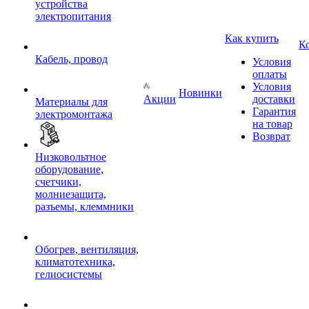
устройства
электропитания
Как купить
К
Кабель, провод
Условия
оплаты
Условия
Новинки
Акции
доставки
Материалы для
Гарантия
электромонтажа
на товар
Возврат
Низковольтное
оборудование,
счетчики,
молниезащита,
разъемы, клеммники
Обогрев, вентиляция,
климатотехника,
гелиосистемы