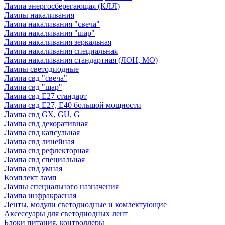
Лампа энергосберегающая (КЛЛ)
Лампы накаливания
Лампа накаливания "свеча"
Лампа накаливания "шар"
Лампа накаливания зеркальная
Лампа накаливания специальная
Лампа накаливания стандартная (ЛОН, МО)
Лампы светодиодные
Лампа свд "свеча"
Лампа свд "шар"
Лампа свд E27 стандарт
Лампа свд E27, Е40 большой мощности
Лампа свд GX, GU, G
Лампа свд декоративная
Лампа свд капсульная
Лампа свд линейная
Лампа свд рефлекторная
Лампа свд специальная
Лампа свд умная
Комплект ламп
Лампы специального назначения
Лампа инфракрасная
Ленты, модули светодиодные и комлектующие
Аксессуары для светодиодных лент
Блоки питания, контроллеры