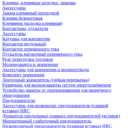
Клеммы, клеммные колодки, зажимы
Аксессуары
Зажим клеммный проходной
Клемма безвинтовая
Клеммник (колодка клеммная)
Контакторы, пускатели
Аксессуары
Катушка для контактора
Контактор модульный
Контактор переменного тока
Пускатель магнитный переменного тока
Реле перегрузки тепловое
Молниезащита и заземление
Аксессуары для заземления и молниеотвода
Комплект заземления
Ленточный заземлитель (гибкая перемычка)
Разрядник для молниезащиты систем энергоснабжения
Устройство защиты от перенапряжения для оконечного
оборудования
Предохранители
Аксессуары для низковольт. предохранителя (плавкой
вставки) HRC
Держатель продольных плавких предохранителей (вставок)
Миниатюрный слаботочный предохранитель
Низковольтный предохранитель (плавкая вставка) HRC