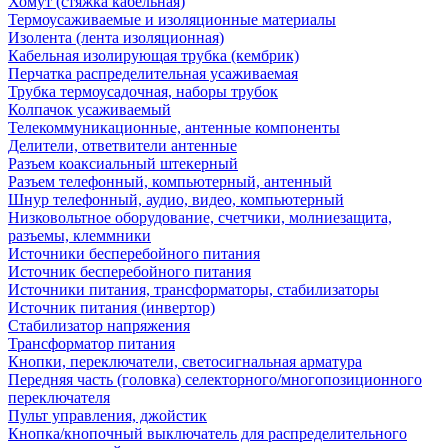
Хомут (стяжка кабельная)
Термоусаживаемые и изоляционные материалы
Изолента (лента изоляционная)
Кабельная изолирующая трубка (кембрик)
Перчатка распределительная усаживаемая
Трубка термоусадочная, наборы трубок
Колпачок усаживаемый
Телекоммуникационные, антенные компоненты
Делители, ответвители антенные
Разъем коаксиальный штекерный
Разъем телефонный, компьютерный, антенный
Шнур телефонный, аудио, видео, компьютерный
Низковольтное оборудование, счетчики, молниезащита,
разъемы, клеммники
Источники бесперебойного питания
Источник бесперебойного питания
Источники питания, трансформаторы, стабилизаторы
Источник питания (инвертор)
Стабилизатор напряжения
Трансформатор питания
Кнопки, переключатели, светосигнальная арматура
Передняя часть (головка) селекторного/многопозиционного
переключателя
Пульт управления, джойстик
Кнопка/кнопочный выключатель для распределительного