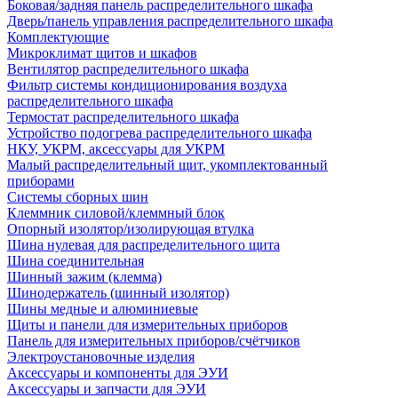
Боковая/задняя панель распределительного шкафа
Дверь/панель управления распределительного шкафа
Комплектующие
Микроклимат щитов и шкафов
Вентилятор распределительного шкафа
Фильтр системы кондиционирования воздуха
распределительного шкафа
Термостат распределительного шкафа
Устройство подогрева распределительного шкафа
НКУ, УКРМ, аксессуары для УКРМ
Малый распределительный щит, укомплектованный
приборами
Системы сборных шин
Клеммник силовой/клеммный блок
Опорный изолятор/изолирующая втулка
Шина нулевая для распределительного щита
Шина соединительная
Шинный зажим (клемма)
Шинодержатель (шинный изолятор)
Шины медные и алюминиевые
Щиты и панели для измерительных приборов
Панель для измерительных приборов/счётчиков
Электроустановочные изделия
Аксессуары и компоненты для ЭУИ
Аксессуары и запчасти для ЭУИ