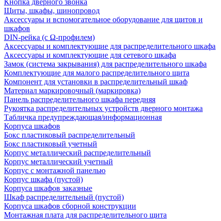
Кнопка дверного звонка
Щиты, шкафы, шинопровод
Аксессуары и вспомогательное оборудование для щитов и
шкафов
DIN-рейка (с Ω-профилем)
Аксессуары и комплектующие для распределительного шкафа
Аксессуары и комплектующие для сетевого шкафа
Замок (система закрывания) для распределительного шкафа
Комплектующие для малого распределительного щита
Компонент для установки в распределительный шкаф
Материал маркировочный (маркировка)
Панель распределительного шкафа передняя
Рукоятка распределительных устройств дверного монтажа
Табличка предупреждающая/информационная
Корпуса шкафов
Бокс пластиковый распределительный
Бокс пластиковый учетный
Корпус металлический распределительный
Корпус металлический учетный
Корпус с монтажной панелью
Корпус шкафа (пустой)
Корпуса шкафов заказные
Шкаф распределительный (пустой)
Корпуса шкафов сборной конструкции
Монтажная плата для распределительного щита