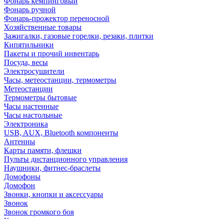
Фонарь кемпинговый
Фонарь ручной
Фонарь-прожектор переносной
Хозяйственные товары
Зажигалки, газовые горелки, резаки, плитки
Кипятильники
Пакеты и прочий инвентарь
Посуда, весы
Электросушители
Часы, метеостанции, термометры
Метеостанции
Термометры бытовые
Часы настенные
Часы настольные
Электроника
USB, AUX, Bluetooth компоненты
Антенны
Карты памяти, флешки
Пульты дистанционного управления
Наушники, фитнес-браслеты
Домофоны
Домофон
Звонки, кнопки и аксессуары
Звонок
Звонок громкого боя