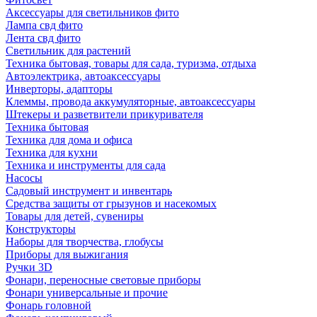
Аксессуары для светильников фито
Лампа свд фито
Лента свд фито
Светильник для растений
Техника бытовая, товары для сада, туризма, отдыха
Автоэлектрика, автоаксессуары
Инверторы, адапторы
Клеммы, провода аккумуляторные, автоаксессуары
Штекеры и разветвители прикуривателя
Техника бытовая
Техника для дома и офиса
Техника для кухни
Техника и инструменты для сада
Насосы
Садовый инструмент и инвентарь
Средства защиты от грызунов и насекомых
Товары для детей, сувениры
Конструкторы
Наборы для творчества, глобусы
Приборы для выжигания
Ручки 3D
Фонари, переносные световые приборы
Фонари универсальные и прочие
Фонарь головной