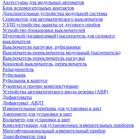
Аксессуары для модульных автоматов
Блок вспомогательных контактов
Дополнительные устройства модульной системы
Сервомотор для автоматического выключателя
УЗДП устройство защиты от дугового пробоя
Устройство блокировки выключателей
Шунтовой (независимый) расцепитель для силового
выключателя
Выключатели нагрузки, рубильники
Выключатель-переключатель модульный (расцепитель)
Выключатель-переключатель нагрузки
Концевой выключатель, переключатель
Разъединитель
Рубильник
Рубильник в корпусе
Рукоятки и прочие комплектующие
Устройства автоматического ввода резерва (АВР)
Дифавтоматы
Дифавтомат, АВДТ
Измерительные приборы для установки в щит
Амперметр для установки в щит
Вольтметр для установки в щит
Комплектующие для установочных измерительных приборов
Многофункциональный измерительный прибор
Трансформатор тока