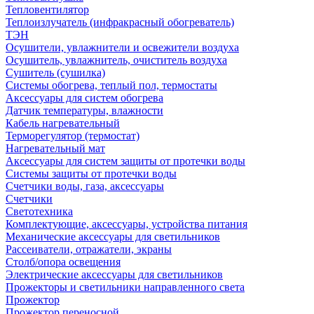
Тепловентилятор
Теплоизлучатель (инфракрасный обогреватель)
ТЭН
Осушители, увлажнители и освежители воздуха
Осушитель, увлажнитель, очиститель воздуха
Сушитель (сушилка)
Системы обогрева, теплый пол, термостаты
Аксессуары для систем обогрева
Датчик температуры, влажности
Кабель нагревательный
Терморегулятор (термостат)
Нагревательный мат
Аксессуары для систем защиты от протечки воды
Системы защиты от протечки воды
Счетчики воды, газа, аксессуары
Счетчики
Светотехника
Комплектующие, аксессуары, устройства питания
Механические аксессуары для светильников
Рассеиватели, отражатели, экраны
Столб/опора освещения
Электрические аксессуары для светильников
Прожекторы и светильники направленного света
Прожектор
Прожектор переносной