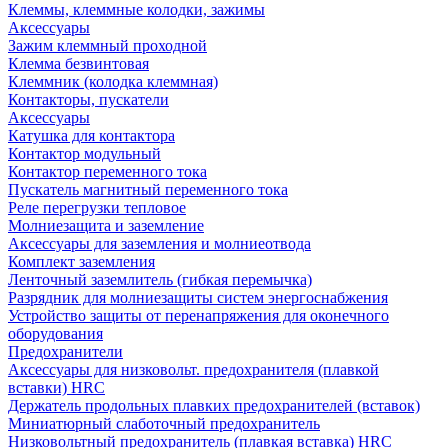
Клеммы, клеммные колодки, зажимы
Аксессуары
Зажим клеммный проходной
Клемма безвинтовая
Клеммник (колодка клеммная)
Контакторы, пускатели
Аксессуары
Катушка для контактора
Контактор модульный
Контактор переменного тока
Пускатель магнитный переменного тока
Реле перегрузки тепловое
Молниезащита и заземление
Аксессуары для заземления и молниеотвода
Комплект заземления
Ленточный заземлитель (гибкая перемычка)
Разрядник для молниезащиты систем энергоснабжения
Устройство защиты от перенапряжения для оконечного
оборудования
Предохранители
Аксессуары для низковольт. предохранителя (плавкой
вставки) HRC
Держатель продольных плавких предохранителей (вставок)
Миниатюрный слаботочный предохранитель
Низковольтный предохранитель (плавкая вставка) HRC