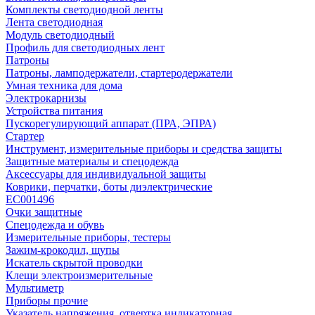
Комплекты светодиодной ленты
Лента светодиодная
Модуль светодиодный
Профиль для светодиодных лент
Патроны
Патроны, ламподержатели, стартеродержатели
Умная техника для дома
Электрокарнизы
Устройства питания
Пускорегулирующий аппарат (ПРА, ЭПРА)
Стартер
Инструмент, измерительные приборы и средства защиты
Защитные материалы и спецодежда
Аксессуары для индивидуальной защиты
Коврики, перчатки, боты диэлектрические
EC001496
Очки защитные
Спецодежда и обувь
Измерительные приборы, тестеры
Зажим-крокодил, щупы
Искатель скрытой проводки
Клещи электроизмерительные
Мультиметр
Приборы прочие
Указатель напряжения, отвертка индикаторная