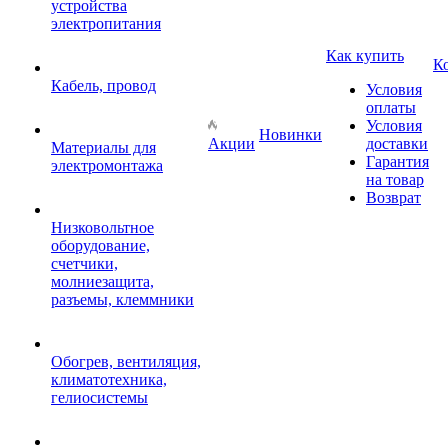
устройства
электропитания
Как купить
К
Кабель, провод
Условия
оплаты
Условия
Новинки
Акции
доставки
Материалы для
Гарантия
электромонтажа
на товар
Возврат
Низковольтное
оборудование,
счетчики,
молниезащита,
разъемы, клеммники
Обогрев, вентиляция,
климатотехника,
гелиосистемы