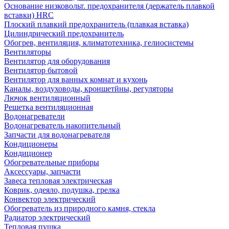
Основание низковольт. предохранителя (держатель плавкой
вставки) HRC
Плоский плавкий предохранитель (плавкая вставка)
Цилиндрический предохранитель
Обогрев, вентиляция, климатотехника, гелиосистемы
Вентиляторы
Вентилятор для оборудования
Вентилятор бытовой
Вентилятор для ванных комнат и кухонь
Каналы, воздуховоды, кроншетйны, регуляторы
Лючок вентиляционный
Решетка вентиляционная
Водонагреватели
Водонагреватель накопительный
Запчасти для водонагревателя
Кондиционеры
Кондиционер
Обогревательные приборы
Аксессуары, запчасти
Завеса тепловая электрическая
Коврик, одеяло, подушка, грелка
Конвектор электрический
Обогреватель из природного камня, стекла
Радиатор электрический
Тепловая пушка