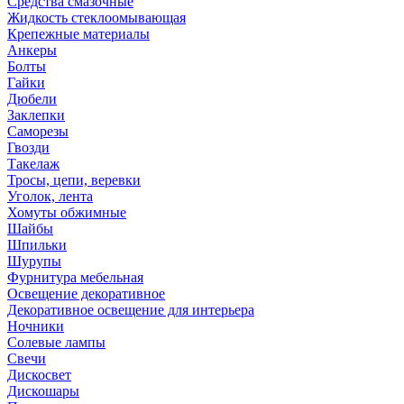
Средства смазочные
Жидкость стеклоомывающая
Крепежные материалы
Анкеры
Болты
Гайки
Дюбели
Заклепки
Саморезы
Гвозди
Такелаж
Тросы, цепи, веревки
Уголок, лента
Хомуты обжимные
Шайбы
Шпильки
Шурупы
Фурнитура мебельная
Освещение декоративное
Декоративное освещение для интерьера
Ночники
Солевые лампы
Свечи
Дискосвет
Дискошары