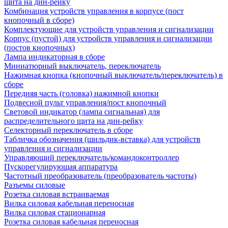
щита на дин-рейку
Комбинация устройств управления в корпусе (пост
кнопочный в сборе)
Комплектующие для устройств управления и сигнализации
Корпус (пустой) для устройств управления и сигнализации
(постов кнопочных)
Лампа индикаторная в сборе
Миниатюрный выключатель, переключатель
Нажимная кнопка (кнопочный выключатель/переключатель) в
сборе
Передняя часть (головка) нажимной кнопки
Подвесной пульт управления/пост кнопочный
Световой индикатор (лампа сигнальная) для
распределительного щита на дин-рейку
Селекторный переключатель в сборе
Табличка обозначения (шильдик-вставка) для устройств
управления и сигнализации
Управляющий переключатель/командоконтроллер
Пускорегулирующая аппаратура
Частотный преобразователь (преобразователь частоты)
Разъемы силовые
Розетка силовая встраиваемая
Вилка силовая кабельная переносная
Вилка силовая стационарная
Розетка силовая кабельная переносная