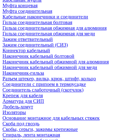
Муфта концевая
Муфта соединительная
Кабельные наконечники и соединители
Гильза соединительная болтовая
Гильза соединительная обжимная для алюминия
Гильза соединительная обжимная для меди
Зажим ответвительный
Зажим соединительный (СИЗ)
Коннектор кабельный
Наконечник кабельный болтовой
Наконечник кабельный обжимной для алюминия
Наконечник кабельный обжимной для меди
Наконечник-гильза
Разъем штекер, вилка, крюк, штифт, кольцо
Соединители с припоем в термоусадке
Соединитель слаботочный (скотчлок)
Крепеж для кабеля
Арматура для СИП
Дюбель-хомут
Изоляторы
Основание монтажное для кабельных стяжек
Скоба под гвоздь
Скобы, серьги, зажимы крепежные
Спираль, лента монтажная