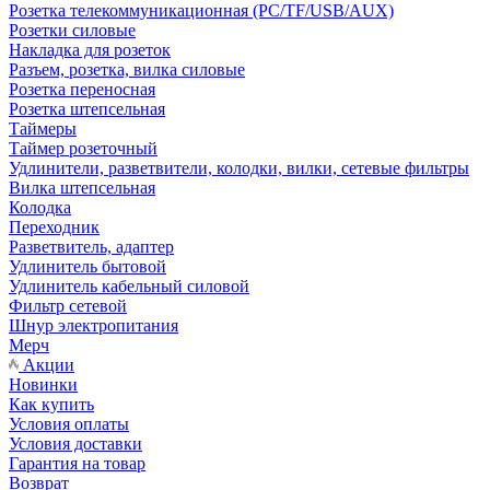
Розетка телекоммуникационная (PC/TF/USB/AUX)
Розетки силовые
Накладка для розеток
Разъем, розетка, вилка силовые
Розетка переносная
Розетка штепсельная
Таймеры
Таймер розеточный
Удлинители, разветвители, колодки, вилки, сетевые фильтры
Вилка штепсельная
Колодка
Переходник
Разветвитель, адаптер
Удлинитель бытовой
Удлинитель кабельный силовой
Фильтр сетевой
Шнур электропитания
Мерч
Акции
Новинки
Как купить
Условия оплаты
Условия доставки
Гарантия на товар
Возврат