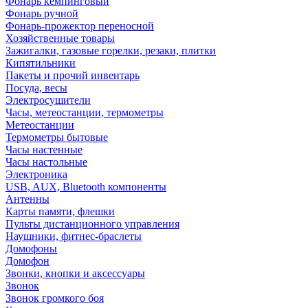
Фонарь кемпинговый
Фонарь ручной
Фонарь-прожектор переносной
Хозяйственные товары
Зажигалки, газовые горелки, резаки, плитки
Кипятильники
Пакеты и прочий инвентарь
Посуда, весы
Электросушители
Часы, метеостанции, термометры
Метеостанции
Термометры бытовые
Часы настенные
Часы настольные
Электроника
USB, AUX, Bluetooth компоненты
Антенны
Карты памяти, флешки
Пульты дистанционного управления
Наушники, фитнес-браслеты
Домофоны
Домофон
Звонки, кнопки и аксессуары
Звонок
Звонок громкого боя