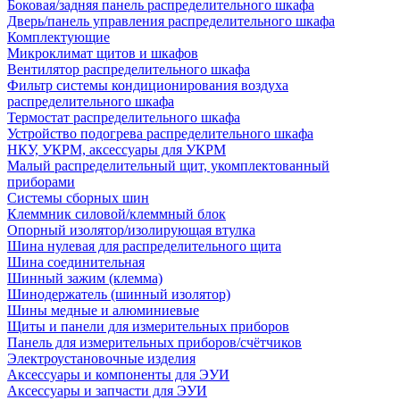
Боковая/задняя панель распределительного шкафа
Дверь/панель управления распределительного шкафа
Комплектующие
Микроклимат щитов и шкафов
Вентилятор распределительного шкафа
Фильтр системы кондиционирования воздуха
распределительного шкафа
Термостат распределительного шкафа
Устройство подогрева распределительного шкафа
НКУ, УКРМ, аксессуары для УКРМ
Малый распределительный щит, укомплектованный
приборами
Системы сборных шин
Клеммник силовой/клеммный блок
Опорный изолятор/изолирующая втулка
Шина нулевая для распределительного щита
Шина соединительная
Шинный зажим (клемма)
Шинодержатель (шинный изолятор)
Шины медные и алюминиевые
Щиты и панели для измерительных приборов
Панель для измерительных приборов/счётчиков
Электроустановочные изделия
Аксессуары и компоненты для ЭУИ
Аксессуары и запчасти для ЭУИ