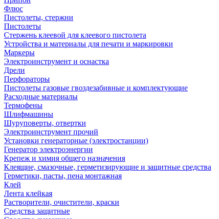
Флюс
Пистолеты, стержни
Пистолеты
Стержень клеевой для клеевого пистолета
Устройства и материалы для печати и маркировки
Маркеры
Электроинструмент и оснастка
Дрели
Перфораторы
Пистолеты газовые гвоздезабивные и комплектующие
Расходные материалы
Термофены
Шлифмашины
Шуруповерты, отвертки
Электроинструмент прочий
Установки генераторные (электростанции)
Генератор электроэнергии
Крепеж и химия общего назначения
Клеящие, смазочные, герметизирующие и защитные средства
Герметики, пасты, пена монтажная
Клей
Лента клейкая
Растворители, очистители, краски
Средства защитные