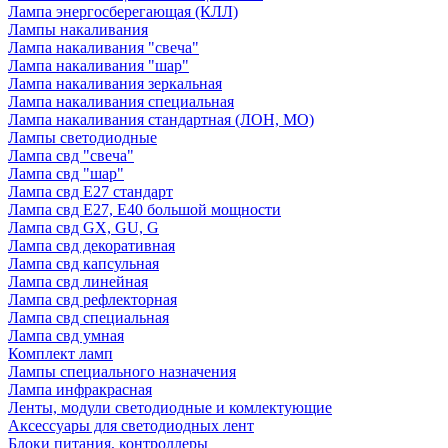
Лампа энергосберегающая (КЛЛ)
Лампы накаливания
Лампа накаливания "свеча"
Лампа накаливания "шар"
Лампа накаливания зеркальная
Лампа накаливания специальная
Лампа накаливания стандартная (ЛОН, МО)
Лампы светодиодные
Лампа свд "свеча"
Лампа свд "шар"
Лампа свд E27 стандарт
Лампа свд E27, Е40 большой мощности
Лампа свд GX, GU, G
Лампа свд декоративная
Лампа свд капсульная
Лампа свд линейная
Лампа свд рефлекторная
Лампа свд специальная
Лампа свд умная
Комплект ламп
Лампы специального назначения
Лампа инфракрасная
Ленты, модули светодиодные и комлектующие
Аксессуары для светодиодных лент
Блоки питания, контроллеры