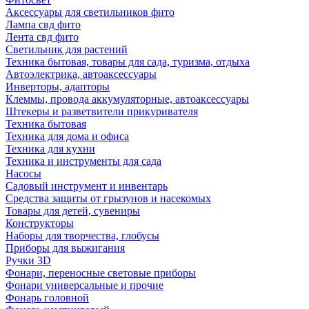
Аксессуары для светильников фито
Лампа свд фито
Лента свд фито
Светильник для растений
Техника бытовая, товары для сада, туризма, отдыха
Автоэлектрика, автоаксессуары
Инверторы, адапторы
Клеммы, провода аккумуляторные, автоаксессуары
Штекеры и разветвители прикуривателя
Техника бытовая
Техника для дома и офиса
Техника для кухни
Техника и инструменты для сада
Насосы
Садовый инструмент и инвентарь
Средства защиты от грызунов и насекомых
Товары для детей, сувениры
Конструкторы
Наборы для творчества, глобусы
Приборы для выжигания
Ручки 3D
Фонари, переносные световые приборы
Фонари универсальные и прочие
Фонарь головной