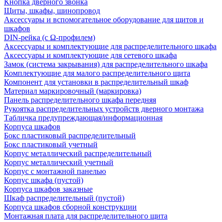
Кнопка дверного звонка
Щиты, шкафы, шинопровод
Аксессуары и вспомогательное оборудование для щитов и
шкафов
DIN-рейка (с Ω-профилем)
Аксессуары и комплектующие для распределительного шкафа
Аксессуары и комплектующие для сетевого шкафа
Замок (система закрывания) для распределительного шкафа
Комплектующие для малого распределительного щита
Компонент для установки в распределительный шкаф
Материал маркировочный (маркировка)
Панель распределительного шкафа передняя
Рукоятка распределительных устройств дверного монтажа
Табличка предупреждающая/информационная
Корпуса шкафов
Бокс пластиковый распределительный
Бокс пластиковый учетный
Корпус металлический распределительный
Корпус металлический учетный
Корпус с монтажной панелью
Корпус шкафа (пустой)
Корпуса шкафов заказные
Шкаф распределительный (пустой)
Корпуса шкафов сборной конструкции
Монтажная плата для распределительного щита