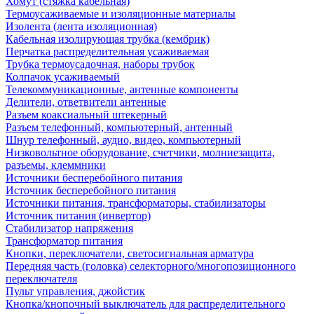
Хомут (стяжка кабельная)
Термоусаживаемые и изоляционные материалы
Изолента (лента изоляционная)
Кабельная изолирующая трубка (кембрик)
Перчатка распределительная усаживаемая
Трубка термоусадочная, наборы трубок
Колпачок усаживаемый
Телекоммуникационные, антенные компоненты
Делители, ответвители антенные
Разъем коаксиальный штекерный
Разъем телефонный, компьютерный, антенный
Шнур телефонный, аудио, видео, компьютерный
Низковольтное оборудование, счетчики, молниезащита,
разъемы, клеммники
Источники бесперебойного питания
Источник бесперебойного питания
Источники питания, трансформаторы, стабилизаторы
Источник питания (инвертор)
Стабилизатор напряжения
Трансформатор питания
Кнопки, переключатели, светосигнальная арматура
Передняя часть (головка) селекторного/многопозиционного
переключателя
Пульт управления, джойстик
Кнопка/кнопочный выключатель для распределительного