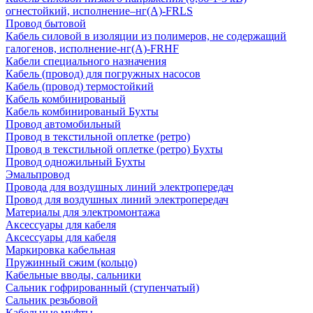
огнестойкий, исполнение–нг(А)-FRLS
Провод бытовой
Кабель силовой в изоляции из полимеров, не содержащий
галогенов, исполнение-нг(А)-FRHF
Кабели специального назначения
Кабель (провод) для погружных насосов
Кабель (провод) термостойкий
Кабель комбинированый
Кабель комбинированый Бухты
Провод автомобильный
Провод в текстильной оплетке (ретро)
Провод в текстильной оплетке (ретро) Бухты
Провод одножильный Бухты
Эмальпровод
Провода для воздушных линий электропередач
Провод для воздушных линий электропередач
Материалы для электромонтажа
Аксессуары для кабеля
Аксессуары для кабеля
Маркировка кабельная
Пружинный сжим (кольцо)
Кабельные вводы, сальники
Сальник гофрированный (ступенчатый)
Сальник резьбовой
Кабельные муфты