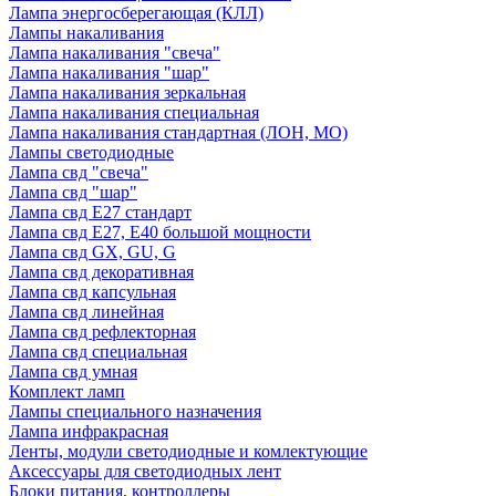
Лампа энергосберегающая (КЛЛ)
Лампы накаливания
Лампа накаливания "свеча"
Лампа накаливания "шар"
Лампа накаливания зеркальная
Лампа накаливания специальная
Лампа накаливания стандартная (ЛОН, МО)
Лампы светодиодные
Лампа свд "свеча"
Лампа свд "шар"
Лампа свд E27 стандарт
Лампа свд E27, Е40 большой мощности
Лампа свд GX, GU, G
Лампа свд декоративная
Лампа свд капсульная
Лампа свд линейная
Лампа свд рефлекторная
Лампа свд специальная
Лампа свд умная
Комплект ламп
Лампы специального назначения
Лампа инфракрасная
Ленты, модули светодиодные и комлектующие
Аксессуары для светодиодных лент
Блоки питания, контроллеры