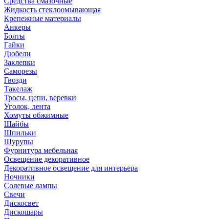
Средства смазочные
Жидкость стеклоомывающая
Крепежные материалы
Анкеры
Болты
Гайки
Дюбели
Заклепки
Саморезы
Гвозди
Такелаж
Тросы, цепи, веревки
Уголок, лента
Хомуты обжимные
Шайбы
Шпильки
Шурупы
Фурнитура мебельная
Освещение декоративное
Декоративное освещение для интерьера
Ночники
Солевые лампы
Свечи
Дискосвет
Дискошары