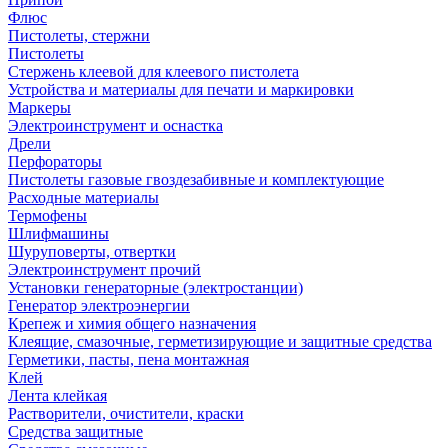
Флюс
Пистолеты, стержни
Пистолеты
Стержень клеевой для клеевого пистолета
Устройства и материалы для печати и маркировки
Маркеры
Электроинструмент и оснастка
Дрели
Перфораторы
Пистолеты газовые гвоздезабивные и комплектующие
Расходные материалы
Термофены
Шлифмашины
Шуруповерты, отвертки
Электроинструмент прочий
Установки генераторные (электростанции)
Генератор электроэнергии
Крепеж и химия общего назначения
Клеящие, смазочные, герметизирующие и защитные средства
Герметики, пасты, пена монтажная
Клей
Лента клейкая
Растворители, очистители, краски
Средства защитные