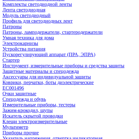
Комплекты светодиодной ленты
Лента светодиодная
Модуль светодиодный
Профиль для светодиодных лент
Патроны
Патроны, ламподержатели, стартеродержатели
Умная техника для дома
Электрокарнизы
Устройства питания
Пускорегулирующий аппарат (ПРА, ЭПРА)
Стартер
Инструмент, измерительные приборы и средства защиты
Защитные материалы и спецодежда
Аксессуары для индивидуальной защиты
Коврики, перчатки, боты диэлектрические
EC001496
Очки защитные
Спецодежда и обувь
Измерительные приборы, тестеры
Зажим-крокодил, щупы
Искатель скрытой проводки
Клещи электроизмерительные
Мультиметр
Приборы прочие
Указатель напряжения, отвертка индикаторная