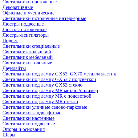
Светильники настольные
Декоративные
Офисные и ученические
Светильники потолочные интерьерные
Люстры подвесные
Люстры потолочные
Люстры-вентиляторы
Подвес
Светильники специальные
Светильник кольцевой
Светильник мебельный
Светильники точечные
Даунлайты
Светильники под лампу GX53, GX70 металл/пластик
Светильники под лампу GX53 с подсветкой
Светильники под лампу GX53 стекло
Светильники под лампу MR металл/полимер
Светильники под лампу MR с подсветкой
Светильники под лампу MR стекло
Светильники уличные садово-парковые
Светильники ландшафтные
Светильники настенные
Светильники подвесные
Опоры и основания
Шары