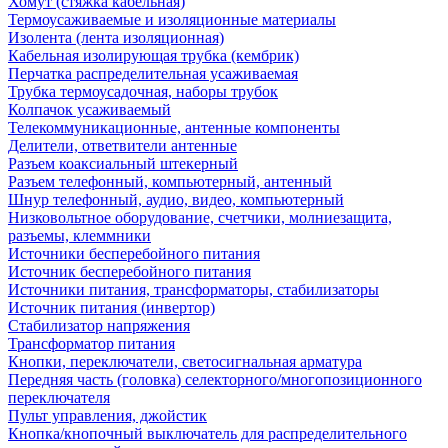
Хомут (стяжка кабельная)
Термоусаживаемые и изоляционные материалы
Изолента (лента изоляционная)
Кабельная изолирующая трубка (кембрик)
Перчатка распределительная усаживаемая
Трубка термоусадочная, наборы трубок
Колпачок усаживаемый
Телекоммуникационные, антенные компоненты
Делители, ответвители антенные
Разъем коаксиальный штекерный
Разъем телефонный, компьютерный, антенный
Шнур телефонный, аудио, видео, компьютерный
Низковольтное оборудование, счетчики, молниезащита,
разъемы, клеммники
Источники бесперебойного питания
Источник бесперебойного питания
Источники питания, трансформаторы, стабилизаторы
Источник питания (инвертор)
Стабилизатор напряжения
Трансформатор питания
Кнопки, переключатели, светосигнальная арматура
Передняя часть (головка) селекторного/многопозиционного
переключателя
Пульт управления, джойстик
Кнопка/кнопочный выключатель для распределительного