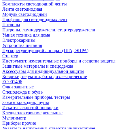
Комплекты светодиодной ленты
Лента светодиодная
Модуль светодиодный
Профиль для светодиодных лент
Патроны
Патроны, ламподержатели, стартеродержатели
Умная техника для дома
Электрокарнизы
Устройства питания
Пускорегулирующий аппарат (ПРА, ЭПРА)
Стартер
Инструмент, измерительные приборы и средства защиты
Защитные материалы и спецодежда
Аксессуары для индивидуальной защиты
Коврики, перчатки, боты диэлектрические
EC001496
Очки защитные
Спецодежда и обувь
Измерительные приборы, тестеры
Зажим-крокодил, щупы
Искатель скрытой проводки
Клещи электроизмерительные
Мультиметр
Приборы прочие
Указатель напряжения, отвертка индикаторная