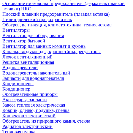
Основание низковольт. предохранителя (держатель плавкой
вставки) HRC
Плоский плавкий предохранитель (плавкая вставка)
Цилиндрический предохранитель
Обогрев, вентиляция, климатотехника, гелиосистемы
Вентиляторы
Вентилятор для оборудования
Вентилятор бытовой
Вентилятор для ванных комнат и кухонь
Каналы, воздуховоды, кроншетйны, регуляторы
Лючок вентиляционный
Решетка вентиляционная
Водонагреватели
Водонагреватель накопительный
Запчасти для водонагревателя
Кондиционеры
Кондиционер
Обогревательные приборы
Аксессуары, запчасти
Завеса тепловая электрическая
Коврик, одеяло, подушка, грелка
Конвектор электрический
Обогреватель из природного камня, стекла
Радиатор электрический
Тепловая пушка