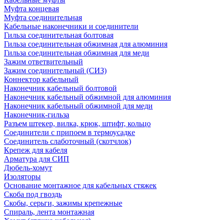
Муфта концевая
Муфта соединительная
Кабельные наконечники и соединители
Гильза соединительная болтовая
Гильза соединительная обжимная для алюминия
Гильза соединительная обжимная для меди
Зажим ответвительный
Зажим соединительный (СИЗ)
Коннектор кабельный
Наконечник кабельный болтовой
Наконечник кабельный обжимной для алюминия
Наконечник кабельный обжимной для меди
Наконечник-гильза
Разъем штекер, вилка, крюк, штифт, кольцо
Соединители с припоем в термоусадке
Соединитель слаботочный (скотчлок)
Крепеж для кабеля
Арматура для СИП
Дюбель-хомут
Изоляторы
Основание монтажное для кабельных стяжек
Скоба под гвоздь
Скобы, серьги, зажимы крепежные
Спираль, лента монтажная