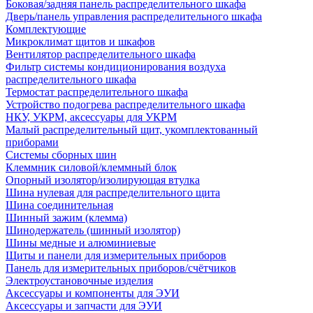
Боковая/задняя панель распределительного шкафа
Дверь/панель управления распределительного шкафа
Комплектующие
Микроклимат щитов и шкафов
Вентилятор распределительного шкафа
Фильтр системы кондиционирования воздуха
распределительного шкафа
Термостат распределительного шкафа
Устройство подогрева распределительного шкафа
НКУ, УКРМ, аксессуары для УКРМ
Малый распределительный щит, укомплектованный
приборами
Системы сборных шин
Клеммник силовой/клеммный блок
Опорный изолятор/изолирующая втулка
Шина нулевая для распределительного щита
Шина соединительная
Шинный зажим (клемма)
Шинодержатель (шинный изолятор)
Шины медные и алюминиевые
Щиты и панели для измерительных приборов
Панель для измерительных приборов/счётчиков
Электроустановочные изделия
Аксессуары и компоненты для ЭУИ
Аксессуары и запчасти для ЭУИ