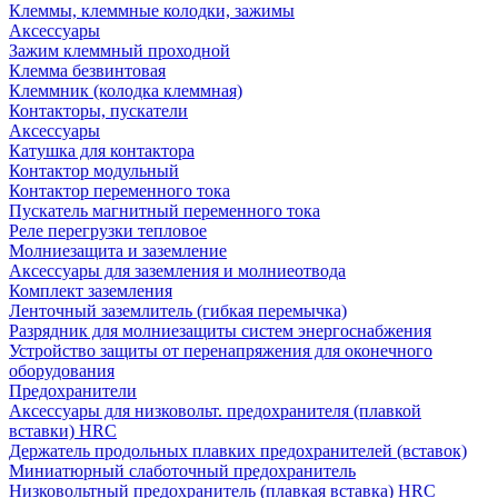
Клеммы, клеммные колодки, зажимы
Аксессуары
Зажим клеммный проходной
Клемма безвинтовая
Клеммник (колодка клеммная)
Контакторы, пускатели
Аксессуары
Катушка для контактора
Контактор модульный
Контактор переменного тока
Пускатель магнитный переменного тока
Реле перегрузки тепловое
Молниезащита и заземление
Аксессуары для заземления и молниеотвода
Комплект заземления
Ленточный заземлитель (гибкая перемычка)
Разрядник для молниезащиты систем энергоснабжения
Устройство защиты от перенапряжения для оконечного
оборудования
Предохранители
Аксессуары для низковольт. предохранителя (плавкой
вставки) HRC
Держатель продольных плавких предохранителей (вставок)
Миниатюрный слаботочный предохранитель
Низковольтный предохранитель (плавкая вставка) HRC