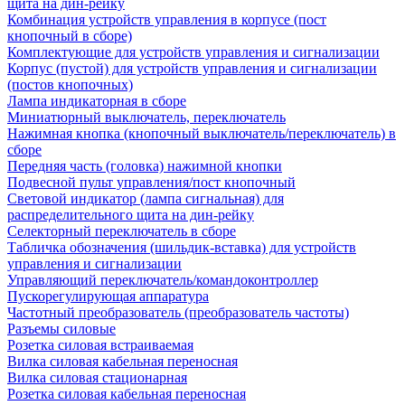
щита на дин-рейку
Комбинация устройств управления в корпусе (пост
кнопочный в сборе)
Комплектующие для устройств управления и сигнализации
Корпус (пустой) для устройств управления и сигнализации
(постов кнопочных)
Лампа индикаторная в сборе
Миниатюрный выключатель, переключатель
Нажимная кнопка (кнопочный выключатель/переключатель) в
сборе
Передняя часть (головка) нажимной кнопки
Подвесной пульт управления/пост кнопочный
Световой индикатор (лампа сигнальная) для
распределительного щита на дин-рейку
Селекторный переключатель в сборе
Табличка обозначения (шильдик-вставка) для устройств
управления и сигнализации
Управляющий переключатель/командоконтроллер
Пускорегулирующая аппаратура
Частотный преобразователь (преобразователь частоты)
Разъемы силовые
Розетка силовая встраиваемая
Вилка силовая кабельная переносная
Вилка силовая стационарная
Розетка силовая кабельная переносная