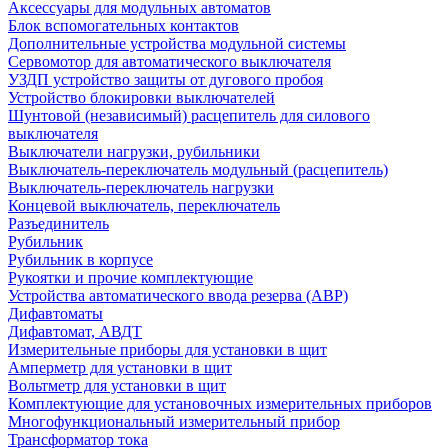
Аксессуары для модульных автоматов
Блок вспомогательных контактов
Дополнительные устройства модульной системы
Сервомотор для автоматического выключателя
УЗДП устройство защиты от дугового пробоя
Устройство блокировки выключателей
Шунтовой (независимый) расцепитель для силового
выключателя
Выключатели нагрузки, рубильники
Выключатель-переключатель модульный (расцепитель)
Выключатель-переключатель нагрузки
Концевой выключатель, переключатель
Разъединитель
Рубильник
Рубильник в корпусе
Рукоятки и прочие комплектующие
Устройства автоматического ввода резерва (АВР)
Дифавтоматы
Дифавтомат, АВДТ
Измерительные приборы для установки в щит
Амперметр для установки в щит
Вольтметр для установки в щит
Комплектующие для установочных измерительных приборов
Многофункциональный измерительный прибор
Трансформатор тока