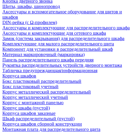
Кнопка дверного звонка
Щиты, шкафы, шинопровод
Аксессуары и вспомогательное оборудование для щитов и
шкафов
DIN-рейка (с Ω-профилем)
Аксессуары и комплектующие для распределительного шкафа
Аксессуары и комплектующие для сетевого шкафа
Замок (система закрывания) для распределительного шкафа
Комплектующие для малого распределительного щита
Компонент для установки в распределительный шкаф
Материал маркировочный (маркировка)
Панель распределительного шкафа передняя
Рукоятка распределительных устройств дверного монтажа
Табличка предупреждающая/информационная
Корпуса шкафов
Бокс пластиковый распределительный
Бокс пластиковый учетный
Корпус металлический распределительный
Корпус металлический учетный
Корпус с монтажной панелью
Корпус шкафа (пустой)
Корпуса шкафов заказные
Шкаф распределительный (пустой)
Корпуса шкафов сборной конструкции
Монтажная плата для распределительного щита