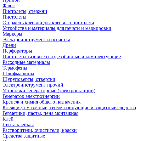
Флюс
Пистолеты, стержни
Пистолеты
Стержень клеевой для клеевого пистолета
Устройства и материалы для печати и маркировки
Маркеры
Электроинструмент и оснастка
Дрели
Перфораторы
Пистолеты газовые гвоздезабивные и комплектующие
Расходные материалы
Термофены
Шлифмашины
Шуруповерты, отвертки
Электроинструмент прочий
Установки генераторные (электростанции)
Генератор электроэнергии
Крепеж и химия общего назначения
Клеящие, смазочные, герметизирующие и защитные средства
Герметики, пасты, пена монтажная
Клей
Лента клейкая
Растворители, очистители, краски
Средства защитные