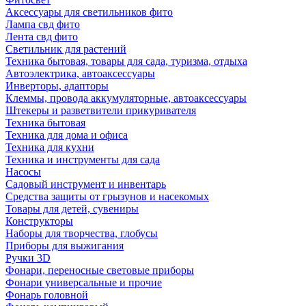
Аксессуары для светильников фито
Лампа свд фито
Лента свд фито
Светильник для растений
Техника бытовая, товары для сада, туризма, отдыха
Автоэлектрика, автоаксессуары
Инверторы, адапторы
Клеммы, провода аккумуляторные, автоаксессуары
Штекеры и разветвители прикуривателя
Техника бытовая
Техника для дома и офиса
Техника для кухни
Техника и инструменты для сада
Насосы
Садовый инструмент и инвентарь
Средства защиты от грызунов и насекомых
Товары для детей, сувениры
Конструкторы
Наборы для творчества, глобусы
Приборы для выжигания
Ручки 3D
Фонари, переносные световые приборы
Фонари универсальные и прочие
Фонарь головной