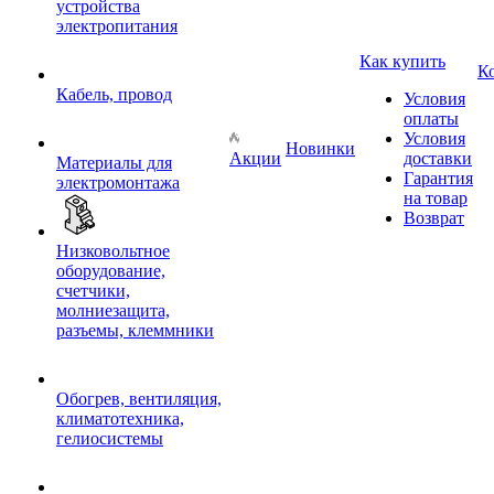
устройства
электропитания
Как купить
К
Кабель, провод
Условия
оплаты
Условия
Новинки
Акции
доставки
Материалы для
Гарантия
электромонтажа
на товар
Возврат
Низковольтное
оборудование,
счетчики,
молниезащита,
разъемы, клеммники
Обогрев, вентиляция,
климатотехника,
гелиосистемы