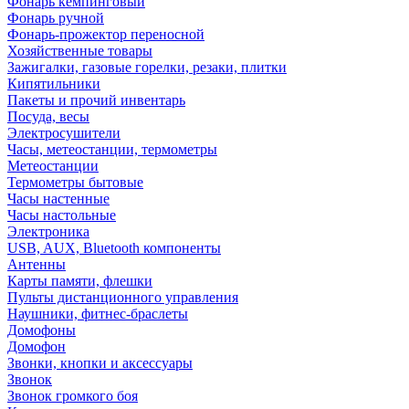
Фонарь кемпинговый
Фонарь ручной
Фонарь-прожектор переносной
Хозяйственные товары
Зажигалки, газовые горелки, резаки, плитки
Кипятильники
Пакеты и прочий инвентарь
Посуда, весы
Электросушители
Часы, метеостанции, термометры
Метеостанции
Термометры бытовые
Часы настенные
Часы настольные
Электроника
USB, AUX, Bluetooth компоненты
Антенны
Карты памяти, флешки
Пульты дистанционного управления
Наушники, фитнес-браслеты
Домофоны
Домофон
Звонки, кнопки и аксессуары
Звонок
Звонок громкого боя