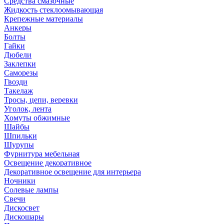
Средства смазочные
Жидкость стеклоомывающая
Крепежные материалы
Анкеры
Болты
Гайки
Дюбели
Заклепки
Саморезы
Гвозди
Такелаж
Тросы, цепи, веревки
Уголок, лента
Хомуты обжимные
Шайбы
Шпильки
Шурупы
Фурнитура мебельная
Освещение декоративное
Декоративное освещение для интерьера
Ночники
Солевые лампы
Свечи
Дискосвет
Дискошары