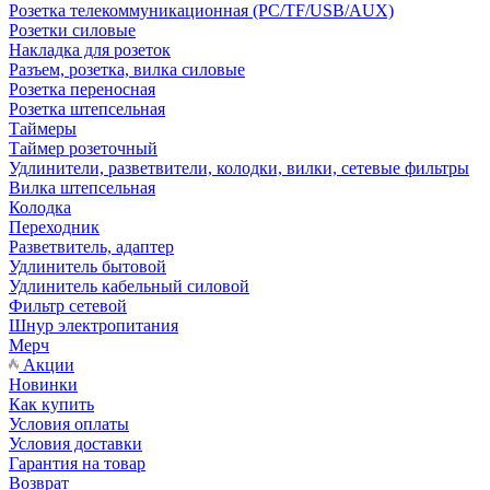
Розетка телекоммуникационная (PC/TF/USB/AUX)
Розетки силовые
Накладка для розеток
Разъем, розетка, вилка силовые
Розетка переносная
Розетка штепсельная
Таймеры
Таймер розеточный
Удлинители, разветвители, колодки, вилки, сетевые фильтры
Вилка штепсельная
Колодка
Переходник
Разветвитель, адаптер
Удлинитель бытовой
Удлинитель кабельный силовой
Фильтр сетевой
Шнур электропитания
Мерч
Акции
Новинки
Как купить
Условия оплаты
Условия доставки
Гарантия на товар
Возврат