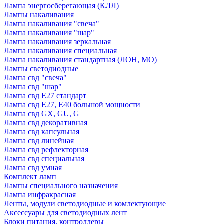
Лампа энергосберегающая (КЛЛ)
Лампы накаливания
Лампа накаливания "свеча"
Лампа накаливания "шар"
Лампа накаливания зеркальная
Лампа накаливания специальная
Лампа накаливания стандартная (ЛОН, МО)
Лампы светодиодные
Лампа свд "свеча"
Лампа свд "шар"
Лампа свд E27 стандарт
Лампа свд E27, Е40 большой мощности
Лампа свд GX, GU, G
Лампа свд декоративная
Лампа свд капсульная
Лампа свд линейная
Лампа свд рефлекторная
Лампа свд специальная
Лампа свд умная
Комплект ламп
Лампы специального назначения
Лампа инфракрасная
Ленты, модули светодиодные и комлектующие
Аксессуары для светодиодных лент
Блоки питания, контроллеры