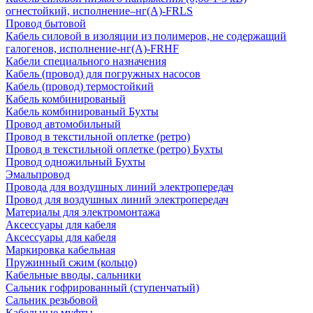
огнестойкий, исполнение–нг(А)-FRLS
Провод бытовой
Кабель силовой в изоляции из полимеров, не содержащий
галогенов, исполнение-нг(А)-FRHF
Кабели специального назначения
Кабель (провод) для погружных насосов
Кабель (провод) термостойкий
Кабель комбинированый
Кабель комбинированый Бухты
Провод автомобильный
Провод в текстильной оплетке (ретро)
Провод в текстильной оплетке (ретро) Бухты
Провод одножильный Бухты
Эмальпровод
Провода для воздушных линий электропередач
Провод для воздушных линий электропередач
Материалы для электромонтажа
Аксессуары для кабеля
Аксессуары для кабеля
Маркировка кабельная
Пружинный сжим (кольцо)
Кабельные вводы, сальники
Сальник гофрированный (ступенчатый)
Сальник резьбовой
Кабельные муфты