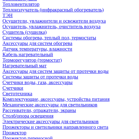
Тепловентилятор
Теплоизлучатель (инфракрасный обогреватель)
ТЭН
Осушители, увлажнители и освежители воздуха
Осушитель, увлажнитель, очиститель воздуха
Сушитель (сушилка)
Системы обогрева, теплый пол, термостаты
Аксессуары для систем обогрева
Датчик температуры, влажности
Кабель нагревательный
Терморегулятор (термостат)
Нагревательный мат
Аксессуары для систем защиты от протечки воды
Системы защиты от протечки воды
Счетчики воды, газа, аксессуары
Счетчики
Светотехника
Комплектующие, аксессуары, устройства питания
Механические аксессуары для светильников
Рассеиватели, отражатели, экраны
Столб/опора освещения
Электрические аксессуары для светильников
Прожекторы и светильники направленного света
Прожектор
Прожектор переносной