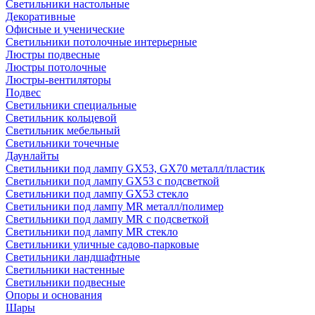
Светильники настольные
Декоративные
Офисные и ученические
Светильники потолочные интерьерные
Люстры подвесные
Люстры потолочные
Люстры-вентиляторы
Подвес
Светильники специальные
Светильник кольцевой
Светильник мебельный
Светильники точечные
Даунлайты
Светильники под лампу GX53, GX70 металл/пластик
Светильники под лампу GX53 с подсветкой
Светильники под лампу GX53 стекло
Светильники под лампу MR металл/полимер
Светильники под лампу MR с подсветкой
Светильники под лампу MR стекло
Светильники уличные садово-парковые
Светильники ландшафтные
Светильники настенные
Светильники подвесные
Опоры и основания
Шары