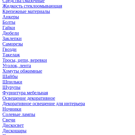
Средства смазочные
Жидкость стеклоомывающая
Крепежные материалы
Анкеры
Болты
Гайки
Дюбели
Заклепки
Саморезы
Гвозди
Такелаж
Тросы, цепи, веревки
Уголок, лента
Хомуты обжимные
Шайбы
Шпильки
Шурупы
Фурнитура мебельная
Освещение декоративное
Декоративное освещение для интерьера
Ночники
Солевые лампы
Свечи
Дискосвет
Дискошары