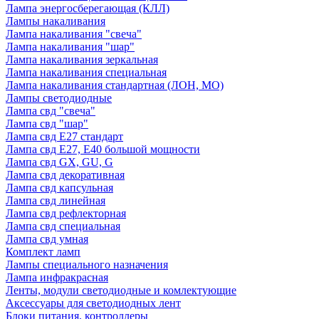
Лампа энергосберегающая (КЛЛ)
Лампы накаливания
Лампа накаливания "свеча"
Лампа накаливания "шар"
Лампа накаливания зеркальная
Лампа накаливания специальная
Лампа накаливания стандартная (ЛОН, МО)
Лампы светодиодные
Лампа свд "свеча"
Лампа свд "шар"
Лампа свд E27 стандарт
Лампа свд E27, Е40 большой мощности
Лампа свд GX, GU, G
Лампа свд декоративная
Лампа свд капсульная
Лампа свд линейная
Лампа свд рефлекторная
Лампа свд специальная
Лампа свд умная
Комплект ламп
Лампы специального назначения
Лампа инфракрасная
Ленты, модули светодиодные и комлектующие
Аксессуары для светодиодных лент
Блоки питания, контроллеры