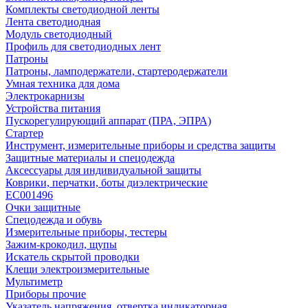
Комплекты светодиодной ленты
Лента светодиодная
Модуль светодиодный
Профиль для светодиодных лент
Патроны
Патроны, ламподержатели, стартеродержатели
Умная техника для дома
Электрокарнизы
Устройства питания
Пускорегулирующий аппарат (ПРА, ЭПРА)
Стартер
Инструмент, измерительные приборы и средства защиты
Защитные материалы и спецодежда
Аксессуары для индивидуальной защиты
Коврики, перчатки, боты диэлектрические
EC001496
Очки защитные
Спецодежда и обувь
Измерительные приборы, тестеры
Зажим-крокодил, щупы
Искатель скрытой проводки
Клещи электроизмерительные
Мультиметр
Приборы прочие
Указатель напряжения, отвертка индикаторная