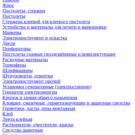
Флюс
Пистолеты, стержни
Пистолеты
Стержень клеевой для клеевого пистолета
Устройства и материалы для печати и маркировки
Маркеры
Электроинструмент и оснастка
Дрели
Перфораторы
Пистолеты газовые гвоздезабивные и комплектующие
Расходные материалы
Термофены
Шлифмашины
Шуруповерты, отвертки
Электроинструмент прочий
Установки генераторные (электростанции)
Генератор электроэнергии
Крепеж и химия общего назначения
Клеящие, смазочные, герметизирующие и защитные средства
Герметики, пасты, пена монтажная
Клей
Лента клейкая
Растворители, очистители, краски
Средства защитные