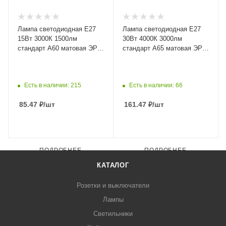
Лампа светодиодная Е27
Лампа светодиодная Е27
15Вт 3000К 1500лм
30Вт 4000К 3000лм
стандарт А60 матовая ЭРА
стандарт А65 матовая ЭРА
Green Line
Green Line
Есть в наличии: 215
Есть в наличии: 66
85.47
₽
/шт
161.47
₽
/шт
ПОДРОБНЕЕ
ПОДРОБНЕЕ
КАТАЛОГ
Розетки и выключатели
Лампы
Светильники