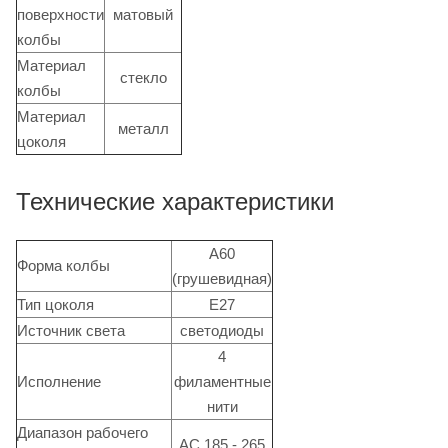
поверхности
матовый
колбы
Материал
стекло
колбы
Материал
металл
цоколя
Технические характеристики
А60
Форма колбы
(грушевидная)
Тип цоколя
Е27
Источник света
светодиоды
4
Исполнение
филаментные
нити
Диапазон рабочего
АС 185 - 265