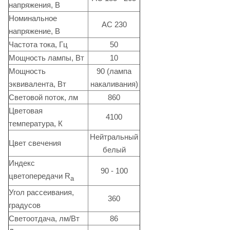
напряжения, В
Номинальное
АС 230
напряжение, В
Частота тока, Гц
50
Мощность лампы, Вт
10
Мощность
90 (лампа
эквивалента, Вт
накаливания)
Световой поток, лм
860
Цветовая
4100
температура, К
Нейтральный
Цвет свечения
белый
Индекс
90 - 100
цветопередачи R
а
Угол рассеивания,
360
градусов
Светоотдача, лм/Вт
86