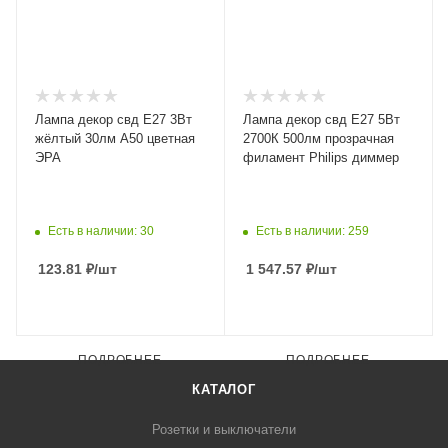
Лампа декор свд Е27 3Вт
Лампа декор свд Е27 5Вт
жёлтый 30лм А50 цветная
2700К 500лм прозрачная
ЭРА
филамент Philips диммер
Есть в наличии: 30
Есть в наличии: 259
123.81
₽
/шт
1 547.57
₽
/шт
ПОДРОБНЕЕ
ПОДРОБНЕЕ
КАТАЛОГ
Розетки и выключатели