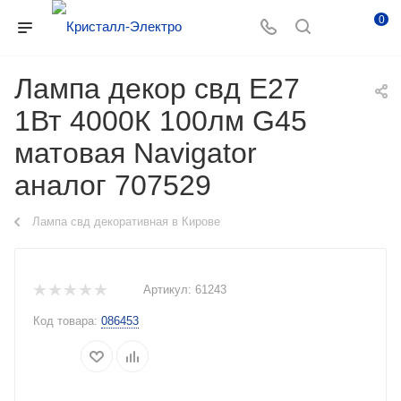
0
Лампа декор свд Е27
1Вт 4000К 100лм G45
матовая Navigator
аналог 707529
Лампа свд декоративная в Кирове
Артикул:
61243
Код товара:
086453