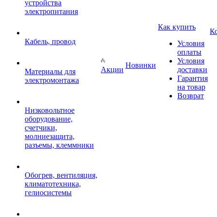
устройства
электропитания
Как купить
К
Кабель, провод
Условия
оплаты
Условия
Новинки
Акции
доставки
Материалы для
Гарантия
электромонтажа
на товар
Возврат
Низковольтное
оборудование,
счетчики,
молниезащита,
разъемы, клеммники
Обогрев, вентиляция,
климатотехника,
гелиосистемы