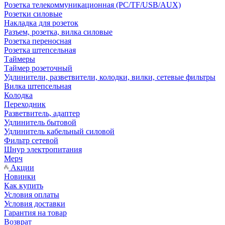
Розетка телекоммуникационная (PC/TF/USB/AUX)
Розетки силовые
Накладка для розеток
Разъем, розетка, вилка силовые
Розетка переносная
Розетка штепсельная
Таймеры
Таймер розеточный
Удлинители, разветвители, колодки, вилки, сетевые фильтры
Вилка штепсельная
Колодка
Переходник
Разветвитель, адаптер
Удлинитель бытовой
Удлинитель кабельный силовой
Фильтр сетевой
Шнур электропитания
Мерч
Акции
Новинки
Как купить
Условия оплаты
Условия доставки
Гарантия на товар
Возврат