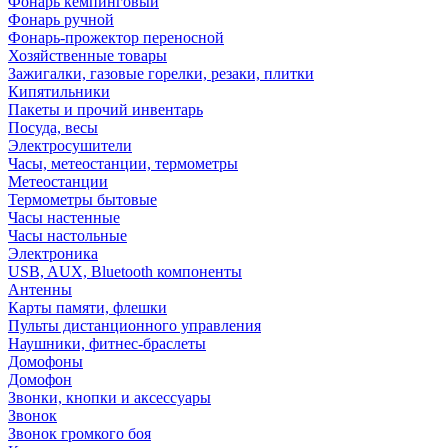
Фонарь кемпинговый
Фонарь ручной
Фонарь-прожектор переносной
Хозяйственные товары
Зажигалки, газовые горелки, резаки, плитки
Кипятильники
Пакеты и прочий инвентарь
Посуда, весы
Электросушители
Часы, метеостанции, термометры
Метеостанции
Термометры бытовые
Часы настенные
Часы настольные
Электроника
USB, AUX, Bluetooth компоненты
Антенны
Карты памяти, флешки
Пульты дистанционного управления
Наушники, фитнес-браслеты
Домофоны
Домофон
Звонки, кнопки и аксессуары
Звонок
Звонок громкого боя