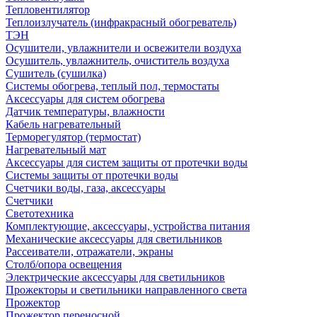
Тепловентилятор
Теплоизлучатель (инфракрасный обогреватель)
ТЭН
Осушители, увлажнители и освежители воздуха
Осушитель, увлажнитель, очиститель воздуха
Сушитель (сушилка)
Системы обогрева, теплый пол, термостаты
Аксессуары для систем обогрева
Датчик температуры, влажности
Кабель нагревательный
Терморегулятор (термостат)
Нагревательный мат
Аксессуары для систем защиты от протечки воды
Системы защиты от протечки воды
Счетчики воды, газа, аксессуары
Счетчики
Светотехника
Комплектующие, аксессуары, устройства питания
Механические аксессуары для светильников
Рассеиватели, отражатели, экраны
Столб/опора освещения
Электрические аксессуары для светильников
Прожекторы и светильники направленного света
Прожектор
Прожектор переносной