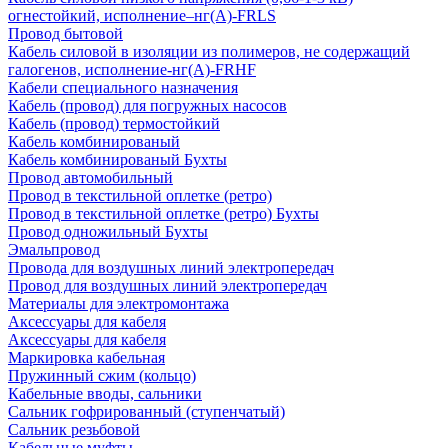
огнестойкий, исполнение–нг(А)-FRLS
Провод бытовой
Кабель силовой в изоляции из полимеров, не содержащий
галогенов, исполнение-нг(А)-FRHF
Кабели специального назначения
Кабель (провод) для погружных насосов
Кабель (провод) термостойкий
Кабель комбинированый
Кабель комбинированый Бухты
Провод автомобильный
Провод в текстильной оплетке (ретро)
Провод в текстильной оплетке (ретро) Бухты
Провод одножильный Бухты
Эмальпровод
Провода для воздушных линий электропередач
Провод для воздушных линий электропередач
Материалы для электромонтажа
Аксессуары для кабеля
Аксессуары для кабеля
Маркировка кабельная
Пружинный сжим (кольцо)
Кабельные вводы, сальники
Сальник гофрированный (ступенчатый)
Сальник резьбовой
Кабельные муфты