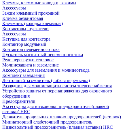
Клеммы, клеммные колодки, зажимы
Аксессуары
Зажим клеммный проходной
Клемма безвинтовая
Клеммник (колодка клеммная)
Контакторы, пускатели
Аксессуары
Катушка для контактора
Контактор модульный
Контактор переменного тока
Пускатель магнитный переменного тока
Реле перегрузки тепловое
Молниезащита и заземление
Аксессуары для заземления и молниеотвода
Комплект заземления
Ленточный заземлитель (гибкая перемычка)
Разрядник для молниезащиты систем энергоснабжения
Устройство защиты от перенапряжения для оконечного
оборудования
Предохранители
Аксессуары для низковольт. предохранителя (плавкой
вставки) HRC
Держатель продольных плавких предохранителей (вставок)
Миниатюрный слаботочный предохранитель
Низковольтный предохранитель (плавкая вставка) HRC