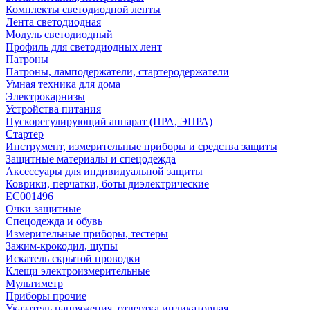
Комплекты светодиодной ленты
Лента светодиодная
Модуль светодиодный
Профиль для светодиодных лент
Патроны
Патроны, ламподержатели, стартеродержатели
Умная техника для дома
Электрокарнизы
Устройства питания
Пускорегулирующий аппарат (ПРА, ЭПРА)
Стартер
Инструмент, измерительные приборы и средства защиты
Защитные материалы и спецодежда
Аксессуары для индивидуальной защиты
Коврики, перчатки, боты диэлектрические
EC001496
Очки защитные
Спецодежда и обувь
Измерительные приборы, тестеры
Зажим-крокодил, щупы
Искатель скрытой проводки
Клещи электроизмерительные
Мультиметр
Приборы прочие
Указатель напряжения, отвертка индикаторная