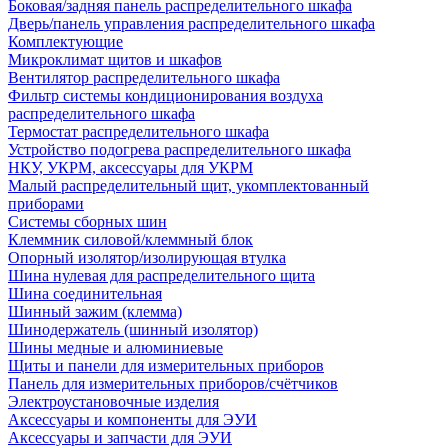
Боковая/задняя панель распределительного шкафа
Дверь/панель управления распределительного шкафа
Комплектующие
Микроклимат щитов и шкафов
Вентилятор распределительного шкафа
Фильтр системы кондиционирования воздуха
распределительного шкафа
Термостат распределительного шкафа
Устройство подогрева распределительного шкафа
НКУ, УКРМ, аксессуары для УКРМ
Малый распределительный щит, укомплектованный
приборами
Системы сборных шин
Клеммник силовой/клеммный блок
Опорный изолятор/изолирующая втулка
Шина нулевая для распределительного щита
Шина соединительная
Шинный зажим (клемма)
Шинодержатель (шинный изолятор)
Шины медные и алюминиевые
Щиты и панели для измерительных приборов
Панель для измерительных приборов/счётчиков
Электроустановочные изделия
Аксессуары и компоненты для ЭУИ
Аксессуары и запчасти для ЭУИ