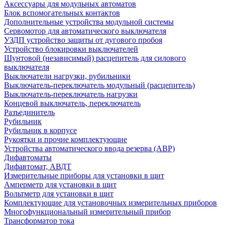
Аксессуары для модульных автоматов
Блок вспомогательных контактов
Дополнительные устройства модульной системы
Сервомотор для автоматического выключателя
УЗДП устройство защиты от дугового пробоя
Устройство блокировки выключателей
Шунтовой (независимый) расцепитель для силового
выключателя
Выключатели нагрузки, рубильники
Выключатель-переключатель модульный (расцепитель)
Выключатель-переключатель нагрузки
Концевой выключатель, переключатель
Разъединитель
Рубильник
Рубильник в корпусе
Рукоятки и прочие комплектующие
Устройства автоматического ввода резерва (АВР)
Дифавтоматы
Дифавтомат, АВДТ
Измерительные приборы для установки в щит
Амперметр для установки в щит
Вольтметр для установки в щит
Комплектующие для установочных измерительных приборов
Многофункциональный измерительный прибор
Трансформатор тока