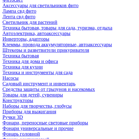
Аксессуары для светильников фито
Лампа свд фито
Лента свд фито
Светильник для растений
Техника бытовая, товары для сада, туризма, отдыха
Автоэлектрика, автоаксессуары
Инверторы, адапторы
Клеммы, провода аккумуляторные, автоаксессуары
Штекеры и разветвители прикуривателя
Техника бытовая
Техника для дома и офиса
Техника для кухни
Техника и инструменты для сада
Насосы
Садовый инструмент и инвентарь
Средства защиты от грызунов и насекомых
Товары для детей, сувениры
Конструкторы
Наборы для творчества, глобусы
Приборы для выжигания
Ручки 3D
Фонари, переносные световые приборы
Фонари универсальные и прочие
Фонарь головной