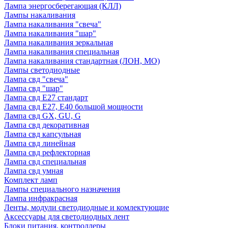
Лампа энергосберегающая (КЛЛ)
Лампы накаливания
Лампа накаливания "свеча"
Лампа накаливания "шар"
Лампа накаливания зеркальная
Лампа накаливания специальная
Лампа накаливания стандартная (ЛОН, МО)
Лампы светодиодные
Лампа свд "свеча"
Лампа свд "шар"
Лампа свд E27 стандарт
Лампа свд E27, Е40 большой мощности
Лампа свд GX, GU, G
Лампа свд декоративная
Лампа свд капсульная
Лампа свд линейная
Лампа свд рефлекторная
Лампа свд специальная
Лампа свд умная
Комплект ламп
Лампы специального назначения
Лампа инфракрасная
Ленты, модули светодиодные и комлектующие
Аксессуары для светодиодных лент
Блоки питания, контроллеры