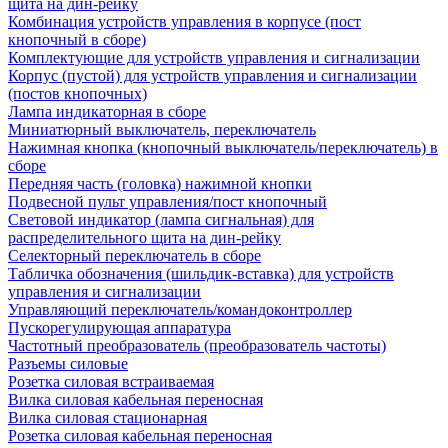
щита на дин-рейку
Комбинация устройств управления в корпусе (пост
кнопочный в сборе)
Комплектующие для устройств управления и сигнализации
Корпус (пустой) для устройств управления и сигнализации
(постов кнопочных)
Лампа индикаторная в сборе
Миниатюрный выключатель, переключатель
Нажимная кнопка (кнопочный выключатель/переключатель) в
сборе
Передняя часть (головка) нажимной кнопки
Подвесной пульт управления/пост кнопочный
Световой индикатор (лампа сигнальная) для
распределительного щита на дин-рейку
Селекторный переключатель в сборе
Табличка обозначения (шильдик-вставка) для устройств
управления и сигнализации
Управляющий переключатель/командоконтроллер
Пускорегулирующая аппаратура
Частотный преобразователь (преобразователь частоты)
Разъемы силовые
Розетка силовая встраиваемая
Вилка силовая кабельная переносная
Вилка силовая стационарная
Розетка силовая кабельная переносная