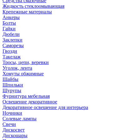
Средства смазочные
Жидкость стеклоомывающая
Крепежные материалы
Анкеры
Болты
Гайки
Дюбели
Заклепки
Саморезы
Гвозди
Такелаж
Тросы, цепи, веревки
Уголок, лента
Хомуты обжимные
Шайбы
Шпильки
Шурупы
Фурнитура мебельная
Освещение декоративное
Декоративное освещение для интерьера
Ночники
Солевые лампы
Свечи
Дискосвет
Дискошары