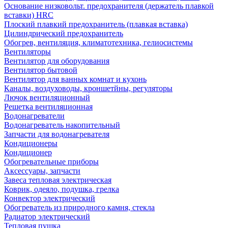
Основание низковольт. предохранителя (держатель плавкой
вставки) HRC
Плоский плавкий предохранитель (плавкая вставка)
Цилиндрический предохранитель
Обогрев, вентиляция, климатотехника, гелиосистемы
Вентиляторы
Вентилятор для оборудования
Вентилятор бытовой
Вентилятор для ванных комнат и кухонь
Каналы, воздуховоды, кроншетйны, регуляторы
Лючок вентиляционный
Решетка вентиляционная
Водонагреватели
Водонагреватель накопительный
Запчасти для водонагревателя
Кондиционеры
Кондиционер
Обогревательные приборы
Аксессуары, запчасти
Завеса тепловая электрическая
Коврик, одеяло, подушка, грелка
Конвектор электрический
Обогреватель из природного камня, стекла
Радиатор электрический
Тепловая пушка