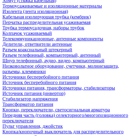
Хомут (стяжка кабельная)
Термоусаживаемые и изоляционные материалы
Изолента (лента изоляционная)
Кабельная изолирующая трубка (кембрик)
Перчатка распределительная усаживаемая
Трубка термоусадочная, наборы трубок
Колпачок усаживаемый
Телекоммуникационные, антенные компоненты
Делители, ответвители антенные
Разъем коаксиальный штекерный
Разъем телефонный, компьютерный, антенный
Шнур телефонный, аудио, видео, компьютерный
Низковольтное оборудование, счетчики, молниезащита,
разъемы, клеммники
Источники бесперебойного питания
Источник бесперебойного питания
Источники питания, трансформаторы, стабилизаторы
Источник питания (инвертор)
Стабилизатор напряжения
Трансформатор питания
Кнопки, переключатели, светосигнальная арматура
Передняя часть (головка) селекторного/многопозиционного
переключателя
Пульт управления, джойстик
Кнопка/кнопочный выключатель для распределительного