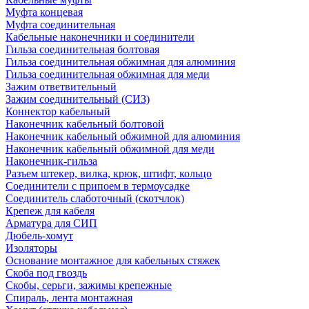
Муфта концевая
Муфта соединительная
Кабельные наконечники и соединители
Гильза соединительная болтовая
Гильза соединительная обжимная для алюминия
Гильза соединительная обжимная для меди
Зажим ответвительный
Зажим соединительный (СИЗ)
Коннектор кабельный
Наконечник кабельный болтовой
Наконечник кабельный обжимной для алюминия
Наконечник кабельный обжимной для меди
Наконечник-гильза
Разъем штекер, вилка, крюк, штифт, кольцо
Соединители с припоем в термоусадке
Соединитель слаботочный (скотчлок)
Крепеж для кабеля
Арматура для СИП
Дюбель-хомут
Изоляторы
Основание монтажное для кабельных стяжек
Скоба под гвоздь
Скобы, серьги, зажимы крепежные
Спираль, лента монтажная