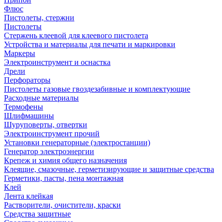
Флюс
Пистолеты, стержни
Пистолеты
Стержень клеевой для клеевого пистолета
Устройства и материалы для печати и маркировки
Маркеры
Электроинструмент и оснастка
Дрели
Перфораторы
Пистолеты газовые гвоздезабивные и комплектующие
Расходные материалы
Термофены
Шлифмашины
Шуруповерты, отвертки
Электроинструмент прочий
Установки генераторные (электростанции)
Генератор электроэнергии
Крепеж и химия общего назначения
Клеящие, смазочные, герметизирующие и защитные средства
Герметики, пасты, пена монтажная
Клей
Лента клейкая
Растворители, очистители, краски
Средства защитные