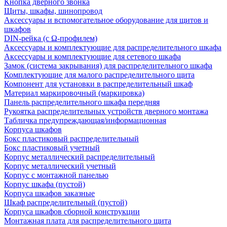
Кнопка дверного звонка
Щиты, шкафы, шинопровод
Аксессуары и вспомогательное оборудование для щитов и
шкафов
DIN-рейка (с Ω-профилем)
Аксессуары и комплектующие для распределительного шкафа
Аксессуары и комплектующие для сетевого шкафа
Замок (система закрывания) для распределительного шкафа
Комплектующие для малого распределительного щита
Компонент для установки в распределительный шкаф
Материал маркировочный (маркировка)
Панель распределительного шкафа передняя
Рукоятка распределительных устройств дверного монтажа
Табличка предупреждающая/информационная
Корпуса шкафов
Бокс пластиковый распределительный
Бокс пластиковый учетный
Корпус металлический распределительный
Корпус металлический учетный
Корпус с монтажной панелью
Корпус шкафа (пустой)
Корпуса шкафов заказные
Шкаф распределительный (пустой)
Корпуса шкафов сборной конструкции
Монтажная плата для распределительного щита