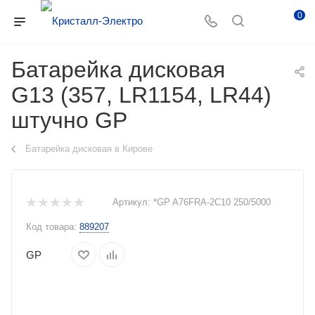
0
Батарейка дисковая
G13 (357, LR1154, LR44)
штучно GP
Батарейка дисковая в Кирове
Артикул:
*GP A76FRA-2C10 250/5000
Код товара:
889207
GP