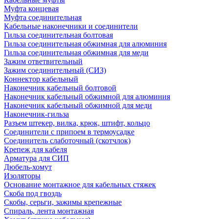
Муфта концевая
Муфта соединительная
Кабельные наконечники и соединители
Гильза соединительная болтовая
Гильза соединительная обжимная для алюминия
Гильза соединительная обжимная для меди
Зажим ответвительный
Зажим соединительный (СИЗ)
Коннектор кабельный
Наконечник кабельный болтовой
Наконечник кабельный обжимной для алюминия
Наконечник кабельный обжимной для меди
Наконечник-гильза
Разъем штекер, вилка, крюк, штифт, кольцо
Соединители с припоем в термоусадке
Соединитель слаботочный (скотчлок)
Крепеж для кабеля
Арматура для СИП
Дюбель-хомут
Изоляторы
Основание монтажное для кабельных стяжек
Скоба под гвоздь
Скобы, серьги, зажимы крепежные
Спираль, лента монтажная