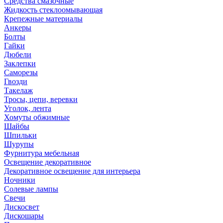
Средства смазочные
Жидкость стеклоомывающая
Крепежные материалы
Анкеры
Болты
Гайки
Дюбели
Заклепки
Саморезы
Гвозди
Такелаж
Тросы, цепи, веревки
Уголок, лента
Хомуты обжимные
Шайбы
Шпильки
Шурупы
Фурнитура мебельная
Освещение декоративное
Декоративное освещение для интерьера
Ночники
Солевые лампы
Свечи
Дискосвет
Дискошары