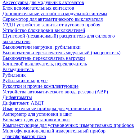
Аксессуары для модульных автоматов
Блок вспомогательных контактов
Дополнительные устройства модульной системы
Сервомотор для автоматического выключателя
УЗДП устройство защиты от дугового пробоя
Устройство блокировки выключателей
Шунтовой (независимый) расцепитель для силового
выключателя
Выключатели нагрузки, рубильники
Выключатель-переключатель модульный (расцепитель)
Выключатель-переключатель нагрузки
Концевой выключатель, переключатель
Разъединитель
Рубильник
Рубильник в корпусе
Рукоятки и прочие комплектующие
Устройства автоматического ввода резерва (АВР)
Дифавтоматы
Дифавтомат, АВДТ
Измерительные приборы для установки в щит
Амперметр для установки в щит
Вольтметр для установки в щит
Комплектующие для установочных измерительных приборов
Многофункциональный измерительный прибор
Трансформатор тока