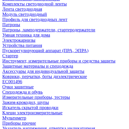
Комплекты светодиодной ленты
Лента светодиодная
Модуль светодиодный
Профиль для светодиодных лент
Патроны
Патроны, ламподержатели, стартеродержатели
Умная техника для дома
Электрокарнизы
Устройства питания
Пускорегулирующий аппарат (ПРА, ЭПРА)
Стартер
Инструмент, измерительные приборы и средства защиты
Защитные материалы и спецодежда
Аксессуары для индивидуальной защиты
Коврики, перчатки, боты диэлектрические
EC001496
Очки защитные
Спецодежда и обувь
Измерительные приборы, тестеры
Зажим-крокодил, щупы
Искатель скрытой проводки
Клещи электроизмерительные
Мультиметр
Приборы прочие
Указатель напряжения, отвертка индикаторная