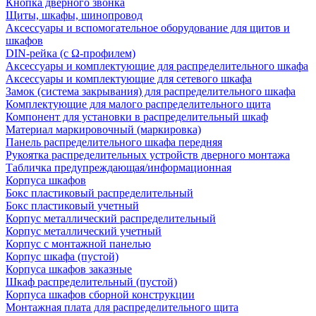
Кнопка дверного звонка
Щиты, шкафы, шинопровод
Аксессуары и вспомогательное оборудование для щитов и
шкафов
DIN-рейка (с Ω-профилем)
Аксессуары и комплектующие для распределительного шкафа
Аксессуары и комплектующие для сетевого шкафа
Замок (система закрывания) для распределительного шкафа
Комплектующие для малого распределительного щита
Компонент для установки в распределительный шкаф
Материал маркировочный (маркировка)
Панель распределительного шкафа передняя
Рукоятка распределительных устройств дверного монтажа
Табличка предупреждающая/информационная
Корпуса шкафов
Бокс пластиковый распределительный
Бокс пластиковый учетный
Корпус металлический распределительный
Корпус металлический учетный
Корпус с монтажной панелью
Корпус шкафа (пустой)
Корпуса шкафов заказные
Шкаф распределительный (пустой)
Корпуса шкафов сборной конструкции
Монтажная плата для распределительного щита