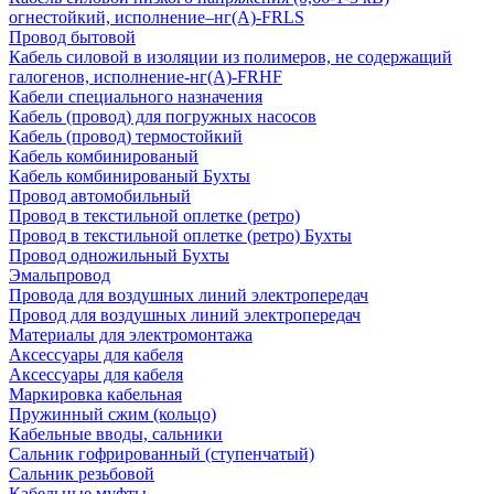
огнестойкий, исполнение–нг(А)-FRLS
Провод бытовой
Кабель силовой в изоляции из полимеров, не содержащий
галогенов, исполнение-нг(А)-FRHF
Кабели специального назначения
Кабель (провод) для погружных насосов
Кабель (провод) термостойкий
Кабель комбинированый
Кабель комбинированый Бухты
Провод автомобильный
Провод в текстильной оплетке (ретро)
Провод в текстильной оплетке (ретро) Бухты
Провод одножильный Бухты
Эмальпровод
Провода для воздушных линий электропередач
Провод для воздушных линий электропередач
Материалы для электромонтажа
Аксессуары для кабеля
Аксессуары для кабеля
Маркировка кабельная
Пружинный сжим (кольцо)
Кабельные вводы, сальники
Сальник гофрированный (ступенчатый)
Сальник резьбовой
Кабельные муфты