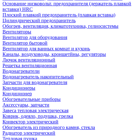
Основание низковольт. предохранителя (держатель плавкой
вставки) HRC
Плоский плавкий предохранитель (плавкая вставка)
Цилиндрический предохранитель
Обогрев, вентиляция, климатотехника, гелиосистемы
Вентиляторы
Вентилятор для оборудования
Вентилятор бытовой
Вентилятор для ванных комнат и кухонь
Каналы, воздуховоды, кроншетйны, регуляторы
Лючок вентиляционный
Решетка вентиляционная
Водонагреватели
Водонагреватель накопительный
Запчасти для водонагревателя
Кондиционеры
Кондиционер
Обогревательные приборы
Аксессуары, запчасти
Завеса тепловая электрическая
Коврик, одеяло, подушка, грелка
Конвектор электрический
Обогреватель из природного камня, стекла
Радиатор электрический
Тепловая пушка