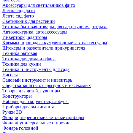
Аксессуары для светильников фито
Лампа свд фито
Лента свд фито
Светильник для растений
Техника бытовая, товары для сада, туризма, отдыха
Автоэлектрика, автоаксессуары
Инверторы, адапторы
Клеммы, провода аккумуляторные, автоаксессуары
Штекеры и разветвители прикуривателя
Техника бытовая
Техника для дома и офиса
Техника для кухни
Техника и инструменты для сада
Насосы
Садовый инструмент и инвентарь
Средства защиты от грызунов и насекомых
Товары для детей, сувениры
Конструкторы
Наборы для творчества, глобусы
Приборы для выжигания
Ручки 3D
Фонари, переносные световые приборы
Фонари универсальные и прочие
Фонарь головной