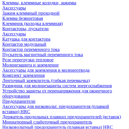
Клеммы, клеммные колодки, зажимы
Аксессуары
Зажим клеммный проходной
Клемма безвинтовая
Клеммник (колодка клеммная)
Контакторы, пускатели
Аксессуары
Катушка для контактора
Контактор модульный
Контактор переменного тока
Пускатель магнитный переменного тока
Реле перегрузки тепловое
Молниезащита и заземление
Аксессуары для заземления и молниеотвода
Комплект заземления
Ленточный заземлитель (гибкая перемычка)
Разрядник для молниезащиты систем энергоснабжения
Устройство защиты от перенапряжения для оконечного
оборудования
Предохранители
Аксессуары для низковольт. предохранителя (плавкой
вставки) HRC
Держатель продольных плавких предохранителей (вставок)
Миниатюрный слаботочный предохранитель
Низковольтный предохранитель (плавкая вставка) HRC