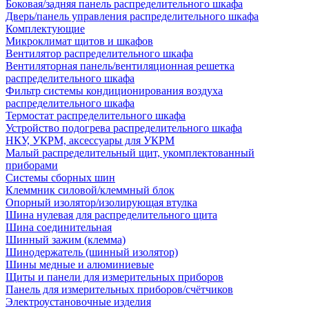
Боковая/задняя панель распределительного шкафа
Дверь/панель управления распределительного шкафа
Комплектующие
Микроклимат щитов и шкафов
Вентилятор распределительного шкафа
Вентиляторная панель/вентиляционная решетка
распределительного шкафа
Фильтр системы кондиционирования воздуха
распределительного шкафа
Термостат распределительного шкафа
Устройство подогрева распределительного шкафа
НКУ, УКРМ, аксессуары для УКРМ
Малый распределительный щит, укомплектованный
приборами
Системы сборных шин
Клеммник силовой/клеммный блок
Опорный изолятор/изолирующая втулка
Шина нулевая для распределительного щита
Шина соединительная
Шинный зажим (клемма)
Шинодержатель (шинный изолятор)
Шины медные и алюминиевые
Щиты и панели для измерительных приборов
Панель для измерительных приборов/счётчиков
Электроустановочные изделия