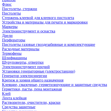
Флюс
Пистолеты, стержни
Пистолеты
Стержень клеевой для клеевого пистолета
Устройства и материалы для печати и маркировки
Маркеры
Электроинструмент и оснастка
Дрели
Перфораторы
Пистолеты газовые гвоздезабивные и комплектующие
Расходные материалы
Термофены
Шлифмашины
Шуруповерты, отвертки
Электроинструмент прочий
Установки генераторные (электростанции)
Генератор электроэнергии
Крепеж и химия общего назначения
Клеящие, смазочные, герметизирующие и защитные средства
Герметики, пасты, пена монтажная
Клей
Лента клейкая
Растворители, очистители, краски
Средства защитные