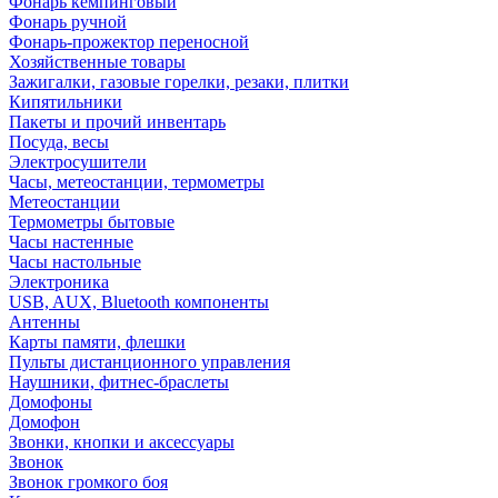
Фонарь кемпинговый
Фонарь ручной
Фонарь-прожектор переносной
Хозяйственные товары
Зажигалки, газовые горелки, резаки, плитки
Кипятильники
Пакеты и прочий инвентарь
Посуда, весы
Электросушители
Часы, метеостанции, термометры
Метеостанции
Термометры бытовые
Часы настенные
Часы настольные
Электроника
USB, AUX, Bluetooth компоненты
Антенны
Карты памяти, флешки
Пульты дистанционного управления
Наушники, фитнес-браслеты
Домофоны
Домофон
Звонки, кнопки и аксессуары
Звонок
Звонок громкого боя