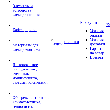
Элементы и
устройства
электропитания
Как купить
К
Кабель, провод
Условия
оплаты
Условия
Новинки
Акции
доставки
Материалы для
Гарантия
электромонтажа
на товар
Возврат
Низковольтное
оборудование,
счетчики,
молниезащита,
разъемы, клеммники
Обогрев, вентиляция,
климатотехника,
гелиосистемы