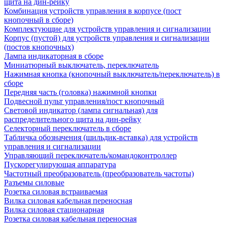
щита на дин-рейку
Комбинация устройств управления в корпусе (пост
кнопочный в сборе)
Комплектующие для устройств управления и сигнализации
Корпус (пустой) для устройств управления и сигнализации
(постов кнопочных)
Лампа индикаторная в сборе
Миниатюрный выключатель, переключатель
Нажимная кнопка (кнопочный выключатель/переключатель) в
сборе
Передняя часть (головка) нажимной кнопки
Подвесной пульт управления/пост кнопочный
Световой индикатор (лампа сигнальная) для
распределительного щита на дин-рейку
Селекторный переключатель в сборе
Табличка обозначения (шильдик-вставка) для устройств
управления и сигнализации
Управляющий переключатель/командоконтроллер
Пускорегулирующая аппаратура
Частотный преобразователь (преобразователь частоты)
Разъемы силовые
Розетка силовая встраиваемая
Вилка силовая кабельная переносная
Вилка силовая стационарная
Розетка силовая кабельная переносная