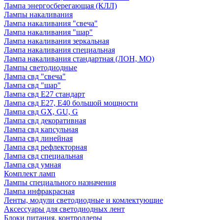
Лампа энергосберегающая (КЛЛ)
Лампы накаливания
Лампа накаливания "свеча"
Лампа накаливания "шар"
Лампа накаливания зеркальная
Лампа накаливания специальная
Лампа накаливания стандартная (ЛОН, МО)
Лампы светодиодные
Лампа свд "свеча"
Лампа свд "шар"
Лампа свд E27 стандарт
Лампа свд E27, Е40 большой мощности
Лампа свд GX, GU, G
Лампа свд декоративная
Лампа свд капсульная
Лампа свд линейная
Лампа свд рефлекторная
Лампа свд специальная
Лампа свд умная
Комплект ламп
Лампы специального назначения
Лампа инфракрасная
Ленты, модули светодиодные и комлектующие
Аксессуары для светодиодных лент
Блоки питания, контроллеры