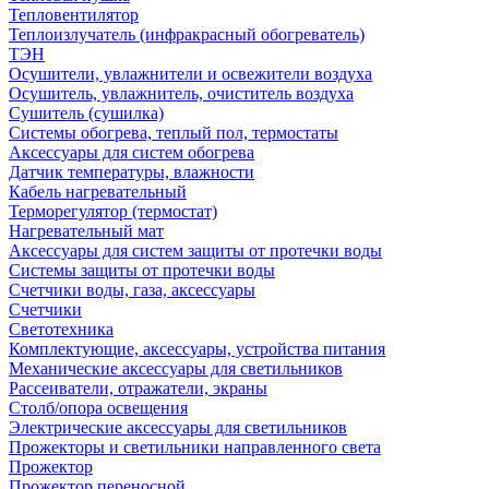
Тепловентилятор
Теплоизлучатель (инфракрасный обогреватель)
ТЭН
Осушители, увлажнители и освежители воздуха
Осушитель, увлажнитель, очиститель воздуха
Сушитель (сушилка)
Системы обогрева, теплый пол, термостаты
Аксессуары для систем обогрева
Датчик температуры, влажности
Кабель нагревательный
Терморегулятор (термостат)
Нагревательный мат
Аксессуары для систем защиты от протечки воды
Системы защиты от протечки воды
Счетчики воды, газа, аксессуары
Счетчики
Светотехника
Комплектующие, аксессуары, устройства питания
Механические аксессуары для светильников
Рассеиватели, отражатели, экраны
Столб/опора освещения
Электрические аксессуары для светильников
Прожекторы и светильники направленного света
Прожектор
Прожектор переносной