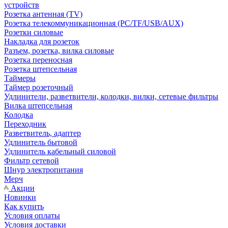
устройств
Розетка антенная (TV)
Розетка телекоммуникационная (PC/TF/USB/AUX)
Розетки силовые
Накладка для розеток
Разъем, розетка, вилка силовые
Розетка переносная
Розетка штепсельная
Таймеры
Таймер розеточный
Удлинители, разветвители, колодки, вилки, сетевые фильтры
Вилка штепсельная
Колодка
Переходник
Разветвитель, адаптер
Удлинитель бытовой
Удлинитель кабельный силовой
Фильтр сетевой
Шнур электропитания
Мерч
Акции
Новинки
Как купить
Условия оплаты
Условия доставки