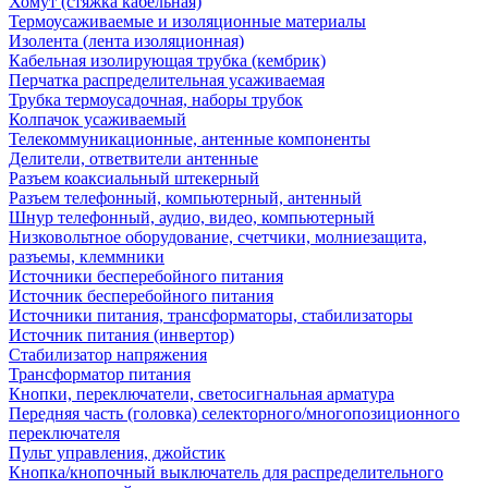
Хомут (стяжка кабельная)
Термоусаживаемые и изоляционные материалы
Изолента (лента изоляционная)
Кабельная изолирующая трубка (кембрик)
Перчатка распределительная усаживаемая
Трубка термоусадочная, наборы трубок
Колпачок усаживаемый
Телекоммуникационные, антенные компоненты
Делители, ответвители антенные
Разъем коаксиальный штекерный
Разъем телефонный, компьютерный, антенный
Шнур телефонный, аудио, видео, компьютерный
Низковольтное оборудование, счетчики, молниезащита,
разъемы, клеммники
Источники бесперебойного питания
Источник бесперебойного питания
Источники питания, трансформаторы, стабилизаторы
Источник питания (инвертор)
Стабилизатор напряжения
Трансформатор питания
Кнопки, переключатели, светосигнальная арматура
Передняя часть (головка) селекторного/многопозиционного
переключателя
Пульт управления, джойстик
Кнопка/кнопочный выключатель для распределительного