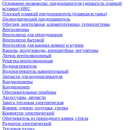
Основание низковольт. предохранителя (держатель плавкой
вставки) HRC
Плоский плавкий предохранитель (плавкая вставка)
Цилиндрический предохранитель
Обогрев, вентиляция, климатотехника, гелиосистемы
Вентиляторы
Вентилятор для оборудования
Вентилятор бытовой
Вентилятор для ванных комнат и кухонь
Каналы, воздуховоды, кроншетйны, регуляторы
Лючок вентиляционный
Решетка вентиляционная
Водонагреватели
Водонагреватель накопительный
Запчасти для водонагревателя
Кондиционеры
Кондиционер
Обогревательные приборы
Аксессуары, запчасти
Завеса тепловая электрическая
Коврик, одеяло, подушка, грелка
Конвектор электрический
Обогреватель из природного камня, стекла
Радиатор электрический
Тепловая пушка