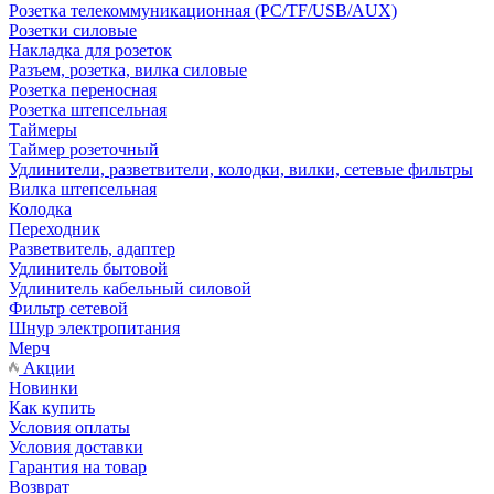
Розетка телекоммуникационная (PC/TF/USB/AUX)
Розетки силовые
Накладка для розеток
Разъем, розетка, вилка силовые
Розетка переносная
Розетка штепсельная
Таймеры
Таймер розеточный
Удлинители, разветвители, колодки, вилки, сетевые фильтры
Вилка штепсельная
Колодка
Переходник
Разветвитель, адаптер
Удлинитель бытовой
Удлинитель кабельный силовой
Фильтр сетевой
Шнур электропитания
Мерч
Акции
Новинки
Как купить
Условия оплаты
Условия доставки
Гарантия на товар
Возврат