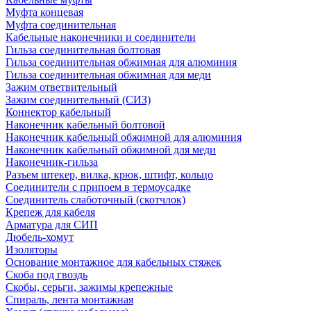
Муфта концевая
Муфта соединительная
Кабельные наконечники и соединители
Гильза соединительная болтовая
Гильза соединительная обжимная для алюминия
Гильза соединительная обжимная для меди
Зажим ответвительный
Зажим соединительный (СИЗ)
Коннектор кабельный
Наконечник кабельный болтовой
Наконечник кабельный обжимной для алюминия
Наконечник кабельный обжимной для меди
Наконечник-гильза
Разъем штекер, вилка, крюк, штифт, кольцо
Соединители с припоем в термоусадке
Соединитель слаботочный (скотчлок)
Крепеж для кабеля
Арматура для СИП
Дюбель-хомут
Изоляторы
Основание монтажное для кабельных стяжек
Скоба под гвоздь
Скобы, серьги, зажимы крепежные
Спираль, лента монтажная