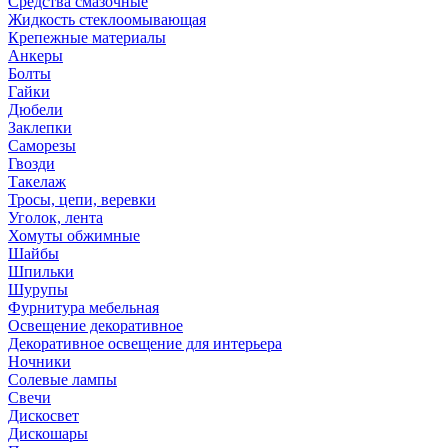
Средства смазочные
Жидкость стеклоомывающая
Крепежные материалы
Анкеры
Болты
Гайки
Дюбели
Заклепки
Саморезы
Гвозди
Такелаж
Тросы, цепи, веревки
Уголок, лента
Хомуты обжимные
Шайбы
Шпильки
Шурупы
Фурнитура мебельная
Освещение декоративное
Декоративное освещение для интерьера
Ночники
Солевые лампы
Свечи
Дискосвет
Дискошары