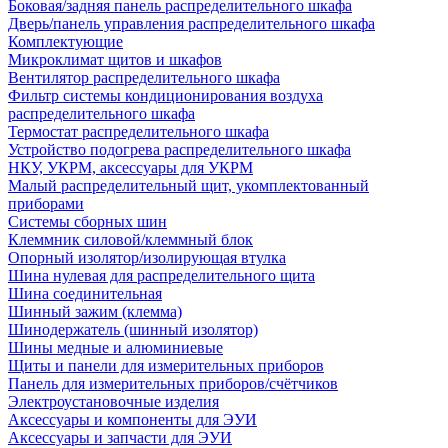
Боковая/задняя панель распределительного шкафа
Дверь/панель управления распределительного шкафа
Комплектующие
Микроклимат щитов и шкафов
Вентилятор распределительного шкафа
Фильтр системы кондиционирования воздуха
распределительного шкафа
Термостат распределительного шкафа
Устройство подогрева распределительного шкафа
НКУ, УКРМ, аксессуары для УКРМ
Малый распределительный щит, укомплектованный
приборами
Системы сборных шин
Клеммник силовой/клеммный блок
Опорный изолятор/изолирующая втулка
Шина нулевая для распределительного щита
Шина соединительная
Шинный зажим (клемма)
Шинодержатель (шинный изолятор)
Шины медные и алюминиевые
Щиты и панели для измерительных приборов
Панель для измерительных приборов/счётчиков
Электроустановочные изделия
Аксессуары и компоненты для ЭУИ
Аксессуары и запчасти для ЭУИ