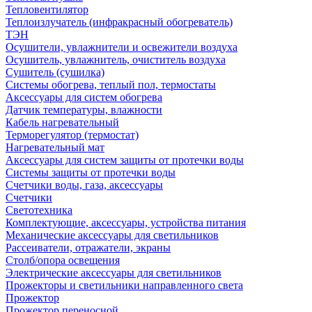
Тепловентилятор
Теплоизлучатель (инфракрасный обогреватель)
ТЭН
Осушители, увлажнители и освежители воздуха
Осушитель, увлажнитель, очиститель воздуха
Сушитель (сушилка)
Системы обогрева, теплый пол, термостаты
Аксессуары для систем обогрева
Датчик температуры, влажности
Кабель нагревательный
Терморегулятор (термостат)
Нагревательный мат
Аксессуары для систем защиты от протечки воды
Системы защиты от протечки воды
Счетчики воды, газа, аксессуары
Счетчики
Светотехника
Комплектующие, аксессуары, устройства питания
Механические аксессуары для светильников
Рассеиватели, отражатели, экраны
Столб/опора освещения
Электрические аксессуары для светильников
Прожекторы и светильники направленного света
Прожектор
Прожектор переносной