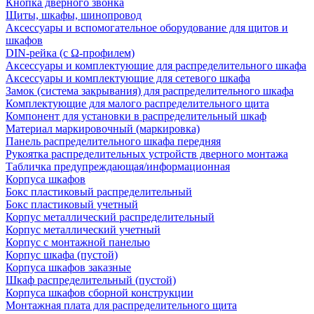
Кнопка дверного звонка
Щиты, шкафы, шинопровод
Аксессуары и вспомогательное оборудование для щитов и
шкафов
DIN-рейка (с Ω-профилем)
Аксессуары и комплектующие для распределительного шкафа
Аксессуары и комплектующие для сетевого шкафа
Замок (система закрывания) для распределительного шкафа
Комплектующие для малого распределительного щита
Компонент для установки в распределительный шкаф
Материал маркировочный (маркировка)
Панель распределительного шкафа передняя
Рукоятка распределительных устройств дверного монтажа
Табличка предупреждающая/информационная
Корпуса шкафов
Бокс пластиковый распределительный
Бокс пластиковый учетный
Корпус металлический распределительный
Корпус металлический учетный
Корпус с монтажной панелью
Корпус шкафа (пустой)
Корпуса шкафов заказные
Шкаф распределительный (пустой)
Корпуса шкафов сборной конструкции
Монтажная плата для распределительного щита