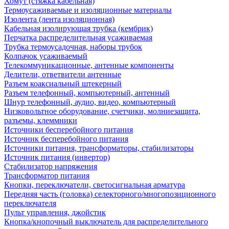
Хомут (стяжка кабельная)
Термоусаживаемые и изоляционные материалы
Изолента (лента изоляционная)
Кабельная изолирующая трубка (кембрик)
Перчатка распределительная усаживаемая
Трубка термоусадочная, наборы трубок
Колпачок усаживаемый
Телекоммуникационные, антенные компоненты
Делители, ответвители антенные
Разъем коаксиальный штекерный
Разъем телефонный, компьютерный, антенный
Шнур телефонный, аудио, видео, компьютерный
Низковольтное оборудование, счетчики, молниезащита,
разъемы, клеммники
Источники бесперебойного питания
Источник бесперебойного питания
Источники питания, трансформаторы, стабилизаторы
Источник питания (инвертор)
Стабилизатор напряжения
Трансформатор питания
Кнопки, переключатели, светосигнальная арматура
Передняя часть (головка) селекторного/многопозиционного
переключателя
Пульт управления, джойстик
Кнопка/кнопочный выключатель для распределительного