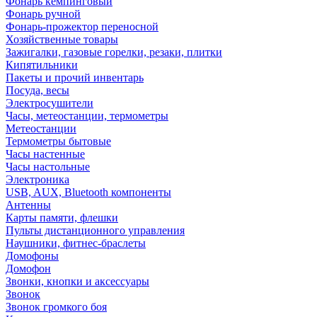
Фонарь кемпинговый
Фонарь ручной
Фонарь-прожектор переносной
Хозяйственные товары
Зажигалки, газовые горелки, резаки, плитки
Кипятильники
Пакеты и прочий инвентарь
Посуда, весы
Электросушители
Часы, метеостанции, термометры
Метеостанции
Термометры бытовые
Часы настенные
Часы настольные
Электроника
USB, AUX, Bluetooth компоненты
Антенны
Карты памяти, флешки
Пульты дистанционного управления
Наушники, фитнес-браслеты
Домофоны
Домофон
Звонки, кнопки и аксессуары
Звонок
Звонок громкого боя