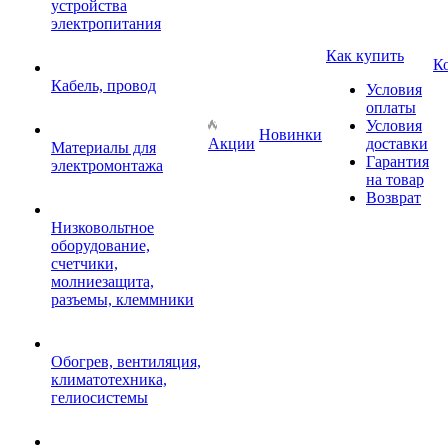
устройства
электропитания
Как купить
К
Кабель, провод
Условия
оплаты
Условия
Новинки
Акции
доставки
Материалы для
Гарантия
электромонтажа
на товар
Возврат
Низковольтное
оборудование,
счетчики,
молниезащита,
разъемы, клеммники
Обогрев, вентиляция,
климатотехника,
гелиосистемы