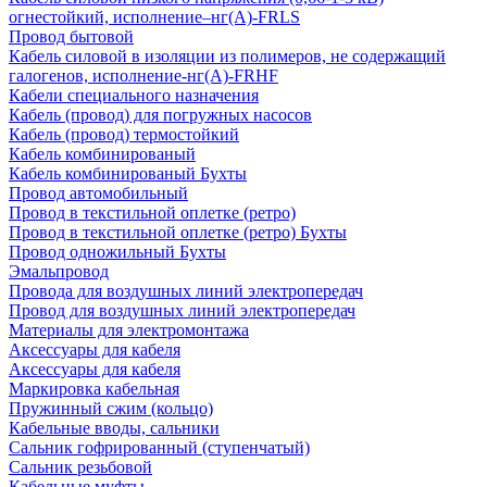
огнестойкий, исполнение–нг(А)-FRLS
Провод бытовой
Кабель силовой в изоляции из полимеров, не содержащий
галогенов, исполнение-нг(А)-FRHF
Кабели специального назначения
Кабель (провод) для погружных насосов
Кабель (провод) термостойкий
Кабель комбинированый
Кабель комбинированый Бухты
Провод автомобильный
Провод в текстильной оплетке (ретро)
Провод в текстильной оплетке (ретро) Бухты
Провод одножильный Бухты
Эмальпровод
Провода для воздушных линий электропередач
Провод для воздушных линий электропередач
Материалы для электромонтажа
Аксессуары для кабеля
Аксессуары для кабеля
Маркировка кабельная
Пружинный сжим (кольцо)
Кабельные вводы, сальники
Сальник гофрированный (ступенчатый)
Сальник резьбовой
Кабельные муфты