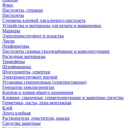
Флюс
Пистолеты, стержни
Пистолеты
Стержень клеевой для клеевого пистолета
Устройства и материалы для печати и маркировки
Маркеры
Электроинструмент и оснастка
Дрели
Перфораторы
Пистолеты газовые гвоздезабивные и комплектующие
Расходные материалы
Термофены
Шлифмашины
Шуруповерты, отвертки
Электроинструмент прочий
Установки генераторные (электростанции)
Генератор электроэнергии
Крепеж и химия общего назначения
Клеящие, смазочные, герметизирующие и защитные средства
Герметики, пасты, пена монтажная
Клей
Лента клейкая
Растворители, очистители, краски
Средства защитные