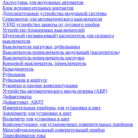
Аксессуары для модульных автоматов
Блок вспомогательных контактов
Дополнительные устройства модульной системы
Сервомотор для автоматического выключателя
УЗДП устройство защиты от дугового пробоя
Устройство блокировки выключателей
Шунтовой (независимый) расцепитель для силового
выключателя
Выключатели нагрузки, рубильники
Выключатель-переключатель модульный (расцепитель)
Выключатель-переключатель нагрузки
Концевой выключатель, переключатель
Разъединитель
Рубильник
Рубильник в корпусе
Рукоятки и прочие комплектующие
Устройства автоматического ввода резерва (АВР)
Дифавтоматы
Дифавтомат, АВДТ
Измерительные приборы для установки в щит
Амперметр для установки в щит
Вольтметр для установки в щит
Комплектующие для установочных измерительных приборов
Многофункциональный измерительный прибор
Трансформатор тока