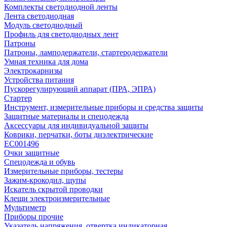
Комплекты светодиодной ленты
Лента светодиодная
Модуль светодиодный
Профиль для светодиодных лент
Патроны
Патроны, ламподержатели, стартеродержатели
Умная техника для дома
Электрокарнизы
Устройства питания
Пускорегулирующий аппарат (ПРА, ЭПРА)
Стартер
Инструмент, измерительные приборы и средства защиты
Защитные материалы и спецодежда
Аксессуары для индивидуальной защиты
Коврики, перчатки, боты диэлектрические
EC001496
Очки защитные
Спецодежда и обувь
Измерительные приборы, тестеры
Зажим-крокодил, щупы
Искатель скрытой проводки
Клещи электроизмерительные
Мультиметр
Приборы прочие
Указатель напряжения, отвертка индикаторная