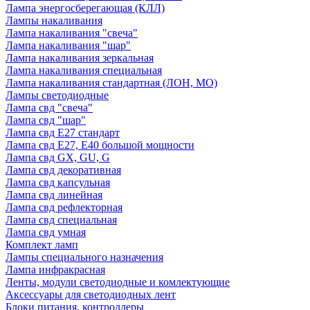
Лампа энергосберегающая (КЛЛ)
Лампы накаливания
Лампа накаливания "свеча"
Лампа накаливания "шар"
Лампа накаливания зеркальная
Лампа накаливания специальная
Лампа накаливания стандартная (ЛОН, МО)
Лампы светодиодные
Лампа свд "свеча"
Лампа свд "шар"
Лампа свд E27 стандарт
Лампа свд E27, Е40 большой мощности
Лампа свд GX, GU, G
Лампа свд декоративная
Лампа свд капсульная
Лампа свд линейная
Лампа свд рефлекторная
Лампа свд специальная
Лампа свд умная
Комплект ламп
Лампы специального назначения
Лампа инфракрасная
Ленты, модули светодиодные и комлектующие
Аксессуары для светодиодных лент
Блоки питания, контроллеры