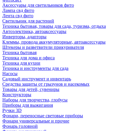
Аксессуары для светильников фито
Лампа свд фито
Лента свд фито
Светильник для растений
Техника бытовая, товары для сада, туризма, отдыха
Автоэлектрика, автоаксессуары
Инверторы, адапторы
Клеммы, провода аккумуляторные, автоаксессуары
Штекеры и разветвители прикуривателя
Техника бытовая
Техника для дома и офиса
Техника для кухни
Техника и инструменты для сада
Насосы
Садовый инструмент и инвентарь
Средства защиты от грызунов и насекомых
Товары для детей, сувениры
Конструкторы
Наборы для творчества, глобусы
Приборы для выжигания
Ручки 3D
Фонари, переносные световые приборы
Фонари универсальные и прочие
Фонарь головной