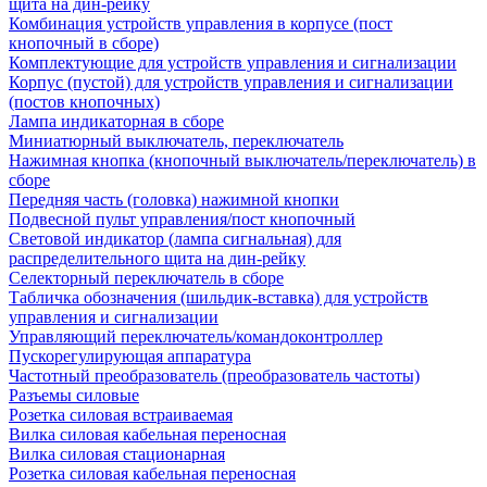
щита на дин-рейку
Комбинация устройств управления в корпусе (пост
кнопочный в сборе)
Комплектующие для устройств управления и сигнализации
Корпус (пустой) для устройств управления и сигнализации
(постов кнопочных)
Лампа индикаторная в сборе
Миниатюрный выключатель, переключатель
Нажимная кнопка (кнопочный выключатель/переключатель) в
сборе
Передняя часть (головка) нажимной кнопки
Подвесной пульт управления/пост кнопочный
Световой индикатор (лампа сигнальная) для
распределительного щита на дин-рейку
Селекторный переключатель в сборе
Табличка обозначения (шильдик-вставка) для устройств
управления и сигнализации
Управляющий переключатель/командоконтроллер
Пускорегулирующая аппаратура
Частотный преобразователь (преобразователь частоты)
Разъемы силовые
Розетка силовая встраиваемая
Вилка силовая кабельная переносная
Вилка силовая стационарная
Розетка силовая кабельная переносная