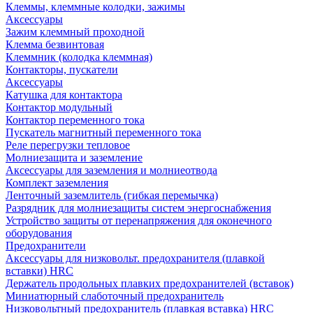
Клеммы, клеммные колодки, зажимы
Аксессуары
Зажим клеммный проходной
Клемма безвинтовая
Клеммник (колодка клеммная)
Контакторы, пускатели
Аксессуары
Катушка для контактора
Контактор модульный
Контактор переменного тока
Пускатель магнитный переменного тока
Реле перегрузки тепловое
Молниезащита и заземление
Аксессуары для заземления и молниеотвода
Комплект заземления
Ленточный заземлитель (гибкая перемычка)
Разрядник для молниезащиты систем энергоснабжения
Устройство защиты от перенапряжения для оконечного
оборудования
Предохранители
Аксессуары для низковольт. предохранителя (плавкой
вставки) HRC
Держатель продольных плавких предохранителей (вставок)
Миниатюрный слаботочный предохранитель
Низковольтный предохранитель (плавкая вставка) HRC