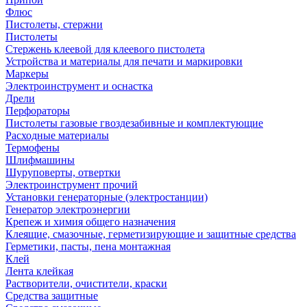
Флюс
Пистолеты, стержни
Пистолеты
Стержень клеевой для клеевого пистолета
Устройства и материалы для печати и маркировки
Маркеры
Электроинструмент и оснастка
Дрели
Перфораторы
Пистолеты газовые гвоздезабивные и комплектующие
Расходные материалы
Термофены
Шлифмашины
Шуруповерты, отвертки
Электроинструмент прочий
Установки генераторные (электростанции)
Генератор электроэнергии
Крепеж и химия общего назначения
Клеящие, смазочные, герметизирующие и защитные средства
Герметики, пасты, пена монтажная
Клей
Лента клейкая
Растворители, очистители, краски
Средства защитные