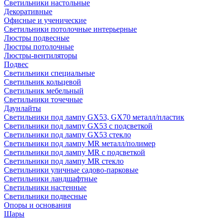
Светильники настольные
Декоративные
Офисные и ученические
Светильники потолочные интерьерные
Люстры подвесные
Люстры потолочные
Люстры-вентиляторы
Подвес
Светильники специальные
Светильник кольцевой
Светильник мебельный
Светильники точечные
Даунлайты
Светильники под лампу GX53, GX70 металл/пластик
Светильники под лампу GX53 с подсветкой
Светильники под лампу GX53 стекло
Светильники под лампу MR металл/полимер
Светильники под лампу MR с подсветкой
Светильники под лампу MR стекло
Светильники уличные садово-парковые
Светильники ландшафтные
Светильники настенные
Светильники подвесные
Опоры и основания
Шары