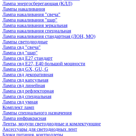
Лампа энергосберегающая (КЛЛ)
Лампы накаливания
Лампа накаливания "свеча"
Лампа накаливания "шар"
Лампа накаливания зеркальная
Лампа накаливания специальная
Лампа накаливания стандартная (ЛОН, МО)
Лампы светодиодные
Лампа свд "свеча"
Лампа свд "шар"
Лампа свд E27 стандарт
Лампа свд E27, Е40 большой мощности
Лампа свд GX, GU, G
Лампа свд декоративная
Лампа свд капсульная
Лампа свд линейная
Лампа свд рефлекторная
Лампа свд специальная
Лампа свд умная
Комплект ламп
Лампы специального назначения
Лампа инфракрасная
Ленты, модули светодиодные и комлектующие
Аксессуары для светодиодных лент
Блоки питания, контроллеры