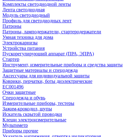
Комплекты светодиодной ленты
Лента светодиодная
Модуль светодиодный
Профиль для светодиодных лент
Патроны
Патроны, ламподержатели, стартеродержатели
Умная техника для дома
Электрокарнизы
Устройства питания
Пускорегулирующий аппарат (ПРА, ЭПРА)
Стартер
Инструмент, измерительные приборы и средства защиты
Защитные материалы и спецодежда
Аксессуары для индивидуальной защиты
Коврики, перчатки, боты диэлектрические
EC001496
Очки защитные
Спецодежда и обувь
Измерительные приборы, тестеры
Зажим-крокодил, щупы
Искатель скрытой проводки
Клещи электроизмерительные
Мультиметр
Приборы прочие
Указатель напряжения, отвертка индикаторная