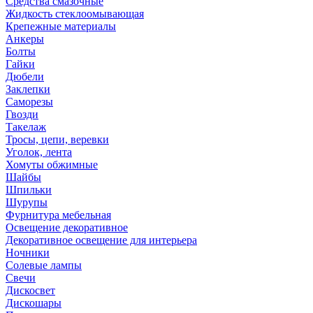
Средства смазочные
Жидкость стеклоомывающая
Крепежные материалы
Анкеры
Болты
Гайки
Дюбели
Заклепки
Саморезы
Гвозди
Такелаж
Тросы, цепи, веревки
Уголок, лента
Хомуты обжимные
Шайбы
Шпильки
Шурупы
Фурнитура мебельная
Освещение декоративное
Декоративное освещение для интерьера
Ночники
Солевые лампы
Свечи
Дискосвет
Дискошары