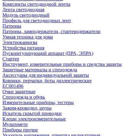
Комплекты светодиодной ленты
Лента светодиодная
Модуль светодиодный
Профиль для светодиодных лент
Патроны
Патроны, ламподержатели, стартеродержатели
Умная техника для дома
Электрокарнизы
Устройства питания
Пускорегулирующий аппарат (ПРА, ЭПРА)
Стартер
Инструмент, измерительные приборы и средства защиты
Защитные материалы и спецодежда
Аксессуары для индивидуальной защиты
Коврики, перчатки, боты диэлектрические
EC001496
Очки защитные
Спецодежда и обувь
Измерительные приборы, тестеры
Зажим-крокодил, щупы
Искатель скрытой проводки
Клещи электроизмерительные
Мультиметр
Приборы прочие
Указатель напряжения, отвертка индикаторная