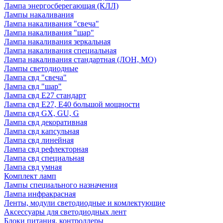
Лампа энергосберегающая (КЛЛ)
Лампы накаливания
Лампа накаливания "свеча"
Лампа накаливания "шар"
Лампа накаливания зеркальная
Лампа накаливания специальная
Лампа накаливания стандартная (ЛОН, МО)
Лампы светодиодные
Лампа свд "свеча"
Лампа свд "шар"
Лампа свд E27 стандарт
Лампа свд E27, Е40 большой мощности
Лампа свд GX, GU, G
Лампа свд декоративная
Лампа свд капсульная
Лампа свд линейная
Лампа свд рефлекторная
Лампа свд специальная
Лампа свд умная
Комплект ламп
Лампы специального назначения
Лампа инфракрасная
Ленты, модули светодиодные и комлектующие
Аксессуары для светодиодных лент
Блоки питания, контроллеры