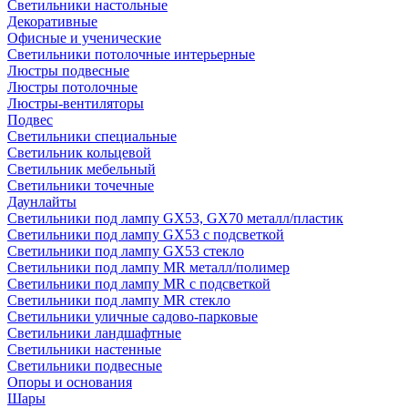
Светильники настольные
Декоративные
Офисные и ученические
Светильники потолочные интерьерные
Люстры подвесные
Люстры потолочные
Люстры-вентиляторы
Подвес
Светильники специальные
Светильник кольцевой
Светильник мебельный
Светильники точечные
Даунлайты
Светильники под лампу GX53, GX70 металл/пластик
Светильники под лампу GX53 с подсветкой
Светильники под лампу GX53 стекло
Светильники под лампу MR металл/полимер
Светильники под лампу MR с подсветкой
Светильники под лампу MR стекло
Светильники уличные садово-парковые
Светильники ландшафтные
Светильники настенные
Светильники подвесные
Опоры и основания
Шары