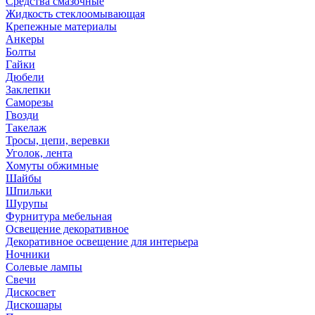
Средства смазочные
Жидкость стеклоомывающая
Крепежные материалы
Анкеры
Болты
Гайки
Дюбели
Заклепки
Саморезы
Гвозди
Такелаж
Тросы, цепи, веревки
Уголок, лента
Хомуты обжимные
Шайбы
Шпильки
Шурупы
Фурнитура мебельная
Освещение декоративное
Декоративное освещение для интерьера
Ночники
Солевые лампы
Свечи
Дискосвет
Дискошары