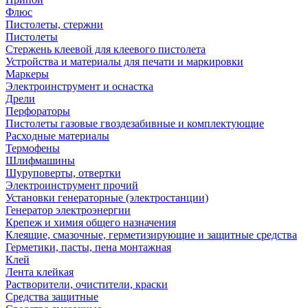
Флюс
Пистолеты, стержни
Пистолеты
Стержень клеевой для клеевого пистолета
Устройства и материалы для печати и маркировки
Маркеры
Электроинструмент и оснастка
Дрели
Перфораторы
Пистолеты газовые гвоздезабивные и комплектующие
Расходные материалы
Термофены
Шлифмашины
Шуруповерты, отвертки
Электроинструмент прочий
Установки генераторные (электростанции)
Генератор электроэнергии
Крепеж и химия общего назначения
Клеящие, смазочные, герметизирующие и защитные средства
Герметики, пасты, пена монтажная
Клей
Лента клейкая
Растворители, очистители, краски
Средства защитные