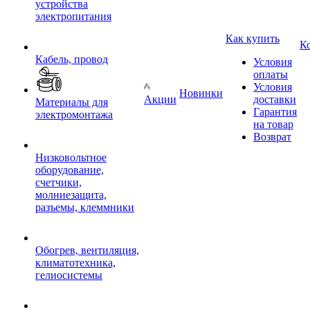
устройства
электропитания
Как купить
К
Кабель, провод
Условия
оплаты
Условия
Новинки
Акции
доставки
Материалы для
Гарантия
электромонтажа
на товар
Возврат
Низковольтное
оборудование,
счетчики,
молниезащита,
разъемы, клеммники
Обогрев, вентиляция,
климатотехника,
гелиосистемы