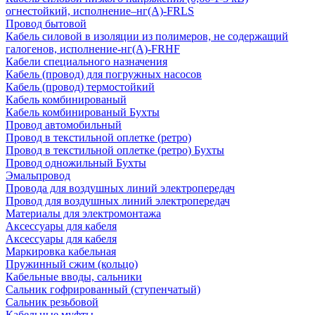
огнестойкий, исполнение–нг(А)-FRLS
Провод бытовой
Кабель силовой в изоляции из полимеров, не содержащий
галогенов, исполнение-нг(А)-FRHF
Кабели специального назначения
Кабель (провод) для погружных насосов
Кабель (провод) термостойкий
Кабель комбинированый
Кабель комбинированый Бухты
Провод автомобильный
Провод в текстильной оплетке (ретро)
Провод в текстильной оплетке (ретро) Бухты
Провод одножильный Бухты
Эмальпровод
Провода для воздушных линий электропередач
Провод для воздушных линий электропередач
Материалы для электромонтажа
Аксессуары для кабеля
Аксессуары для кабеля
Маркировка кабельная
Пружинный сжим (кольцо)
Кабельные вводы, сальники
Сальник гофрированный (ступенчатый)
Сальник резьбовой
Кабельные муфты