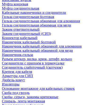
Муфта концевая
Муфта соединительная
Кабельные наконечники и соединители
Гильза соединительная болтовая
Гильза соединительная обжимная для алюминия
Гильза соединительная обжимная для меди
Зажим ответвительный
Зажим соединительный (СИЗ)
Коннектор кабельный
Наконечник кабельный болтовой
Наконечник кабельный обжимной для алюминия
Наконечник кабельный обжимной для меди
Наконечник-гильза
Разъем штекер, вилка, крюк, штифт, кольцо
Соединители с припоем в термоусадке
Соединитель слаботочный (скотчлок)
Крепеж для кабеля
Арматура для СИП
Дюбель-хомут
Изоляторы
Основание монтажное для кабельных стяжек
Скоба под гвоздь
Скобы, серьги, зажимы крепежные
Спираль, лента монтажная