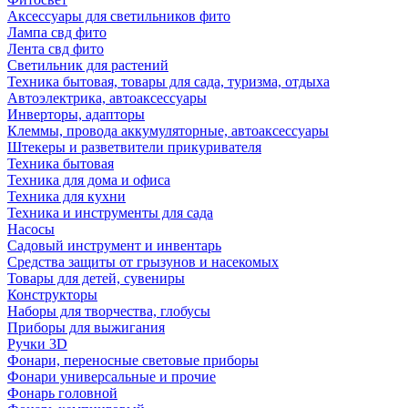
Аксессуары для светильников фито
Лампа свд фито
Лента свд фито
Светильник для растений
Техника бытовая, товары для сада, туризма, отдыха
Автоэлектрика, автоаксессуары
Инверторы, адапторы
Клеммы, провода аккумуляторные, автоаксессуары
Штекеры и разветвители прикуривателя
Техника бытовая
Техника для дома и офиса
Техника для кухни
Техника и инструменты для сада
Насосы
Садовый инструмент и инвентарь
Средства защиты от грызунов и насекомых
Товары для детей, сувениры
Конструкторы
Наборы для творчества, глобусы
Приборы для выжигания
Ручки 3D
Фонари, переносные световые приборы
Фонари универсальные и прочие
Фонарь головной