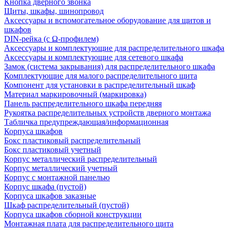
Кнопка дверного звонка
Щиты, шкафы, шинопровод
Аксессуары и вспомогательное оборудование для щитов и
шкафов
DIN-рейка (с Ω-профилем)
Аксессуары и комплектующие для распределительного шкафа
Аксессуары и комплектующие для сетевого шкафа
Замок (система закрывания) для распределительного шкафа
Комплектующие для малого распределительного щита
Компонент для установки в распределительный шкаф
Материал маркировочный (маркировка)
Панель распределительного шкафа передняя
Рукоятка распределительных устройств дверного монтажа
Табличка предупреждающая/информационная
Корпуса шкафов
Бокс пластиковый распределительный
Бокс пластиковый учетный
Корпус металлический распределительный
Корпус металлический учетный
Корпус с монтажной панелью
Корпус шкафа (пустой)
Корпуса шкафов заказные
Шкаф распределительный (пустой)
Корпуса шкафов сборной конструкции
Монтажная плата для распределительного щита