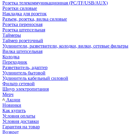
Розетка телекоммуникационная (PC/TF/USB/AUX)
Розетки силовые
Накладка для розеток
Разъем, розетка, вилка силовые
Розетка переносная
Розетка штепсельная
Таймеры
Таймер розеточный
Удлинители, разветвители, колодки, вилки, сетевые фильтры
Вилка штепсельная
Колодка
Переходник
Разветвитель, адаптер
Удлинитель бытовой
Удлинитель кабельный силовой
Фильтр сетевой
Шнур электропитания
Мерч
Акции
Новинки
Как купить
Условия оплаты
Условия доставки
Гарантия на товар
Возврат