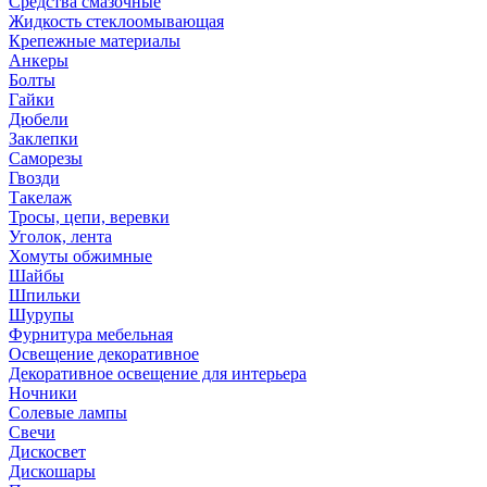
Средства смазочные
Жидкость стеклоомывающая
Крепежные материалы
Анкеры
Болты
Гайки
Дюбели
Заклепки
Саморезы
Гвозди
Такелаж
Тросы, цепи, веревки
Уголок, лента
Хомуты обжимные
Шайбы
Шпильки
Шурупы
Фурнитура мебельная
Освещение декоративное
Декоративное освещение для интерьера
Ночники
Солевые лампы
Свечи
Дискосвет
Дискошары