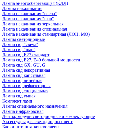
Лампа энергосберегающая (КЛЛ)
Лампы накаливания
Лампа накаливания "свеча"
Лампа накаливания "шар"
Лампа накаливания зеркальная
Лампа накаливания специальная
Лампа накаливания стандартная (ЛОН, МО)
Лампы светодиодные
Лампа свд "свеча"
Лампа свд "шар"
Лампа свд E27 стандарт
Лампа свд E27, Е40 большой мощности
Лампа свд GX, GU, G
Лампа свд декоративная
Лампа свд капсульная
Лампа свд линейная
Лампа свд рефлекторная
Лампа свд специальная
Лампа свд умная
Комплект ламп
Лампы специального назначения
Лампа инфракрасная
Ленты, модули светодиодные и комлектующие
Аксессуары для светодиодных лент
Блоки питания, контроллеры