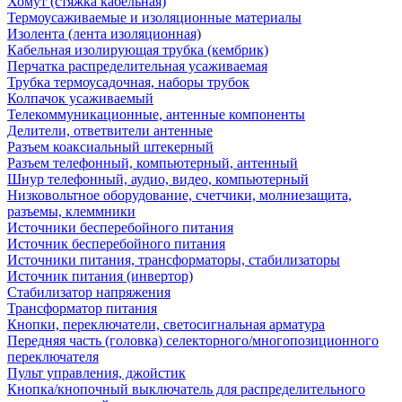
Хомут (стяжка кабельная)
Термоусаживаемые и изоляционные материалы
Изолента (лента изоляционная)
Кабельная изолирующая трубка (кембрик)
Перчатка распределительная усаживаемая
Трубка термоусадочная, наборы трубок
Колпачок усаживаемый
Телекоммуникационные, антенные компоненты
Делители, ответвители антенные
Разъем коаксиальный штекерный
Разъем телефонный, компьютерный, антенный
Шнур телефонный, аудио, видео, компьютерный
Низковольтное оборудование, счетчики, молниезащита,
разъемы, клеммники
Источники бесперебойного питания
Источник бесперебойного питания
Источники питания, трансформаторы, стабилизаторы
Источник питания (инвертор)
Стабилизатор напряжения
Трансформатор питания
Кнопки, переключатели, светосигнальная арматура
Передняя часть (головка) селекторного/многопозиционного
переключателя
Пульт управления, джойстик
Кнопка/кнопочный выключатель для распределительного