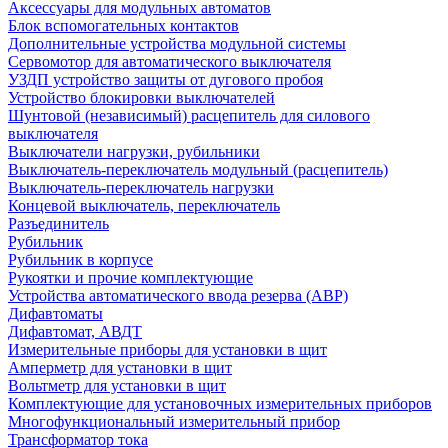
Аксессуары для модульных автоматов
Блок вспомогательных контактов
Дополнительные устройства модульной системы
Сервомотор для автоматического выключателя
УЗДП устройство защиты от дугового пробоя
Устройство блокировки выключателей
Шунтовой (независимый) расцепитель для силового
выключателя
Выключатели нагрузки, рубильники
Выключатель-переключатель модульный (расцепитель)
Выключатель-переключатель нагрузки
Концевой выключатель, переключатель
Разъединитель
Рубильник
Рубильник в корпусе
Рукоятки и прочие комплектующие
Устройства автоматического ввода резерва (АВР)
Дифавтоматы
Дифавтомат, АВДТ
Измерительные приборы для установки в щит
Амперметр для установки в щит
Вольтметр для установки в щит
Комплектующие для установочных измерительных приборов
Многофункциональный измерительный прибор
Трансформатор тока