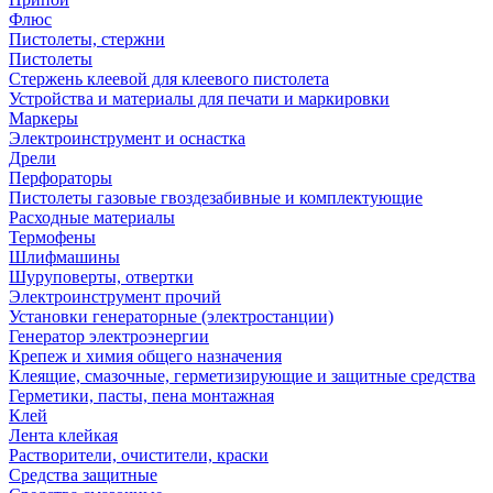
Флюс
Пистолеты, стержни
Пистолеты
Стержень клеевой для клеевого пистолета
Устройства и материалы для печати и маркировки
Маркеры
Электроинструмент и оснастка
Дрели
Перфораторы
Пистолеты газовые гвоздезабивные и комплектующие
Расходные материалы
Термофены
Шлифмашины
Шуруповерты, отвертки
Электроинструмент прочий
Установки генераторные (электростанции)
Генератор электроэнергии
Крепеж и химия общего назначения
Клеящие, смазочные, герметизирующие и защитные средства
Герметики, пасты, пена монтажная
Клей
Лента клейкая
Растворители, очистители, краски
Средства защитные