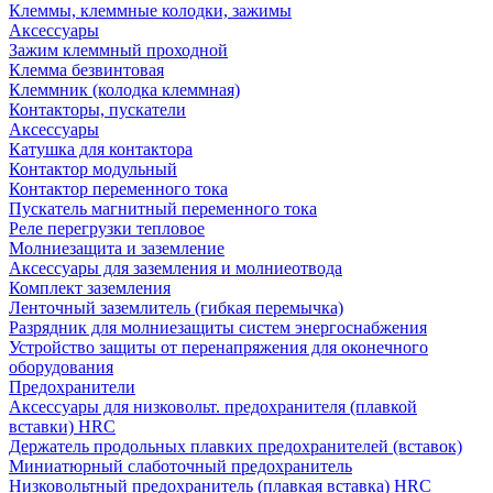
Клеммы, клеммные колодки, зажимы
Аксессуары
Зажим клеммный проходной
Клемма безвинтовая
Клеммник (колодка клеммная)
Контакторы, пускатели
Аксессуары
Катушка для контактора
Контактор модульный
Контактор переменного тока
Пускатель магнитный переменного тока
Реле перегрузки тепловое
Молниезащита и заземление
Аксессуары для заземления и молниеотвода
Комплект заземления
Ленточный заземлитель (гибкая перемычка)
Разрядник для молниезащиты систем энергоснабжения
Устройство защиты от перенапряжения для оконечного
оборудования
Предохранители
Аксессуары для низковольт. предохранителя (плавкой
вставки) HRC
Держатель продольных плавких предохранителей (вставок)
Миниатюрный слаботочный предохранитель
Низковольтный предохранитель (плавкая вставка) HRC