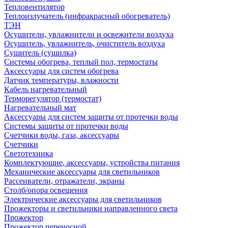
Тепловентилятор
Теплоизлучатель (инфракрасный обогреватель)
ТЭН
Осушители, увлажнители и освежители воздуха
Осушитель, увлажнитель, очиститель воздуха
Сушитель (сушилка)
Системы обогрева, теплый пол, термостаты
Аксессуары для систем обогрева
Датчик температуры, влажности
Кабель нагревательный
Терморегулятор (термостат)
Нагревательный мат
Аксессуары для систем защиты от протечки воды
Системы защиты от протечки воды
Счетчики воды, газа, аксессуары
Счетчики
Светотехника
Комплектующие, аксессуары, устройства питания
Механические аксессуары для светильников
Рассеиватели, отражатели, экраны
Столб/опора освещения
Электрические аксессуары для светильников
Прожекторы и светильники направленного света
Прожектор
Прожектор переносной