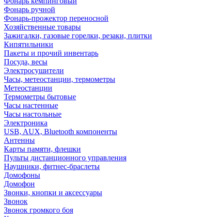
Фонарь кемпинговый
Фонарь ручной
Фонарь-прожектор переносной
Хозяйственные товары
Зажигалки, газовые горелки, резаки, плитки
Кипятильники
Пакеты и прочий инвентарь
Посуда, весы
Электросушители
Часы, метеостанции, термометры
Метеостанции
Термометры бытовые
Часы настенные
Часы настольные
Электроника
USB, AUX, Bluetooth компоненты
Антенны
Карты памяти, флешки
Пульты дистанционного управления
Наушники, фитнес-браслеты
Домофоны
Домофон
Звонки, кнопки и аксессуары
Звонок
Звонок громкого боя