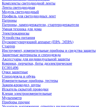
Комплекты светодиодной ленты
Лента светодиодная
Модуль светодиодный
Профиль для светодиодных лент
Патроны
Патроны, ламподержатели, стартеродержатели
Умная техника для дома
Электрокарнизы
Устройства питания
Пускорегулирующий аппарат (ПРА, ЭПРА)
Стартер
Инструмент, измерительные приборы и средства защиты
Защитные материалы и спецодежда
Аксессуары для индивидуальной защиты
Коврики, перчатки, боты диэлектрические
EC001496
Очки защитные
Спецодежда и обувь
Измерительные приборы, тестеры
Зажим-крокодил, щупы
Искатель скрытой проводки
Клещи электроизмерительные
Мультиметр
Приборы прочие
Указатель напряжения, отвертка индикаторная