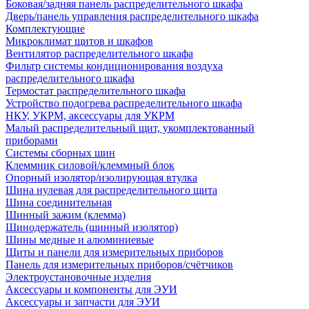
Боковая/задняя панель распределительного шкафа
Дверь/панель управления распределительного шкафа
Комплектующие
Микроклимат щитов и шкафов
Вентилятор распределительного шкафа
Фильтр системы кондиционирования воздуха
распределительного шкафа
Термостат распределительного шкафа
Устройство подогрева распределительного шкафа
НКУ, УКРМ, аксессуары для УКРМ
Малый распределительный щит, укомплектованный
приборами
Системы сборных шин
Клеммник силовой/клеммный блок
Опорный изолятор/изолирующая втулка
Шина нулевая для распределительного щита
Шина соединительная
Шинный зажим (клемма)
Шинодержатель (шинный изолятор)
Шины медные и алюминиевые
Щиты и панели для измерительных приборов
Панель для измерительных приборов/счётчиков
Электроустановочные изделия
Аксессуары и компоненты для ЭУИ
Аксессуары и запчасти для ЭУИ