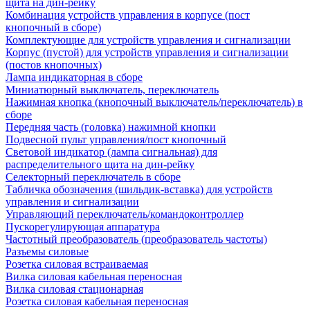
щита на дин-рейку
Комбинация устройств управления в корпусе (пост
кнопочный в сборе)
Комплектующие для устройств управления и сигнализации
Корпус (пустой) для устройств управления и сигнализации
(постов кнопочных)
Лампа индикаторная в сборе
Миниатюрный выключатель, переключатель
Нажимная кнопка (кнопочный выключатель/переключатель) в
сборе
Передняя часть (головка) нажимной кнопки
Подвесной пульт управления/пост кнопочный
Световой индикатор (лампа сигнальная) для
распределительного щита на дин-рейку
Селекторный переключатель в сборе
Табличка обозначения (шильдик-вставка) для устройств
управления и сигнализации
Управляющий переключатель/командоконтроллер
Пускорегулирующая аппаратура
Частотный преобразователь (преобразователь частоты)
Разъемы силовые
Розетка силовая встраиваемая
Вилка силовая кабельная переносная
Вилка силовая стационарная
Розетка силовая кабельная переносная