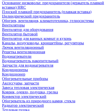
Основание низковольт. предохранителя (держатель плавкой
вставки) HRC
Плоский плавкий предохранитель (плавкая вставка)
Цилиндрический предохранитель
Обогрев, вентиляция, климатотехника, гелиосистемы
Вентиляторы
Вентилятор для оборудования
Вентилятор бытовой
Вентилятор для ванных комнат и кухонь
Каналы, воздуховоды, кроншетйны, регуляторы
Лючок вентиляционный
Решетка вентиляционная
Водонагреватели
Водонагреватель накопительный
Запчасти для водонагревателя
Кондиционеры
Кондиционер
Обогревательные приборы
Аксессуары, запчасти
Завеса тепловая электрическая
Коврик, одеяло, подушка, грелка
Конвектор электрический
Обогреватель из природного камня, стекла
Радиатор электрический
Тепловая пушка