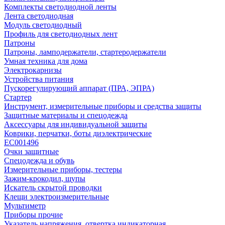
Комплекты светодиодной ленты
Лента светодиодная
Модуль светодиодный
Профиль для светодиодных лент
Патроны
Патроны, ламподержатели, стартеродержатели
Умная техника для дома
Электрокарнизы
Устройства питания
Пускорегулирующий аппарат (ПРА, ЭПРА)
Стартер
Инструмент, измерительные приборы и средства защиты
Защитные материалы и спецодежда
Аксессуары для индивидуальной защиты
Коврики, перчатки, боты диэлектрические
EC001496
Очки защитные
Спецодежда и обувь
Измерительные приборы, тестеры
Зажим-крокодил, щупы
Искатель скрытой проводки
Клещи электроизмерительные
Мультиметр
Приборы прочие
Указатель напряжения, отвертка индикаторная