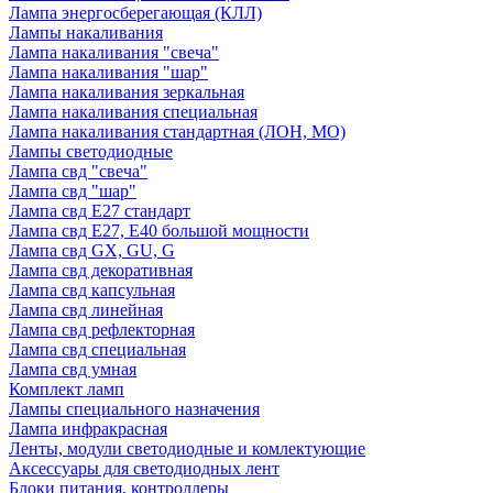
Лампа энергосберегающая (КЛЛ)
Лампы накаливания
Лампа накаливания "свеча"
Лампа накаливания "шар"
Лампа накаливания зеркальная
Лампа накаливания специальная
Лампа накаливания стандартная (ЛОН, МО)
Лампы светодиодные
Лампа свд "свеча"
Лампа свд "шар"
Лампа свд E27 стандарт
Лампа свд E27, Е40 большой мощности
Лампа свд GX, GU, G
Лампа свд декоративная
Лампа свд капсульная
Лампа свд линейная
Лампа свд рефлекторная
Лампа свд специальная
Лампа свд умная
Комплект ламп
Лампы специального назначения
Лампа инфракрасная
Ленты, модули светодиодные и комлектующие
Аксессуары для светодиодных лент
Блоки питания, контроллеры