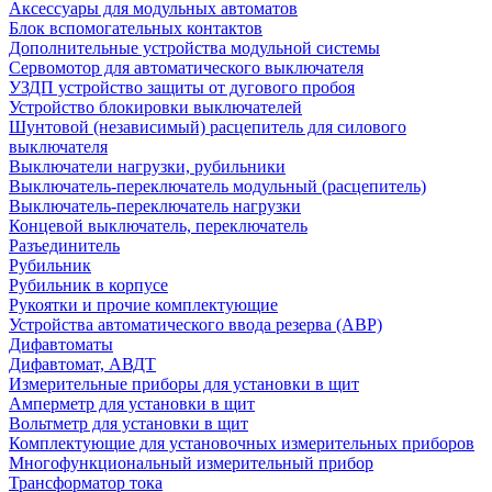
Аксессуары для модульных автоматов
Блок вспомогательных контактов
Дополнительные устройства модульной системы
Сервомотор для автоматического выключателя
УЗДП устройство защиты от дугового пробоя
Устройство блокировки выключателей
Шунтовой (независимый) расцепитель для силового
выключателя
Выключатели нагрузки, рубильники
Выключатель-переключатель модульный (расцепитель)
Выключатель-переключатель нагрузки
Концевой выключатель, переключатель
Разъединитель
Рубильник
Рубильник в корпусе
Рукоятки и прочие комплектующие
Устройства автоматического ввода резерва (АВР)
Дифавтоматы
Дифавтомат, АВДТ
Измерительные приборы для установки в щит
Амперметр для установки в щит
Вольтметр для установки в щит
Комплектующие для установочных измерительных приборов
Многофункциональный измерительный прибор
Трансформатор тока