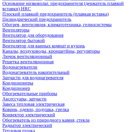
Основание низковольт. предохранителя (держатель плавкой
вставки) HRC
Плоский плавкий предохранитель (плавкая вставка)
Цилиндрический предохранитель
Обогрев, вентиляция, климатотехника, гелиосистемы
Вентиляторы
Вентилятор для оборудования
Вентилятор бытовой
Вентилятор для ванных комнат и кухонь
Каналы, воздуховоды, кроншетйны, регуляторы
Лючок вентиляционный
Решетка вентиляционная
Водонагреватели
Водонагреватель накопительный
Запчасти для водонагревателя
Кондиционеры
Кондиционер
Обогревательные приборы
Аксессуары, запчасти
Завеса тепловая электрическая
Коврик, одеяло, подушка, грелка
Конвектор электрический
Обогреватель из природного камня, стекла
Радиатор электрический
Тепловая пушка