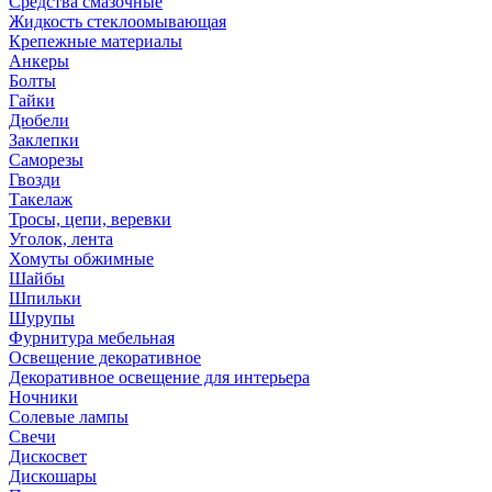
Средства смазочные
Жидкость стеклоомывающая
Крепежные материалы
Анкеры
Болты
Гайки
Дюбели
Заклепки
Саморезы
Гвозди
Такелаж
Тросы, цепи, веревки
Уголок, лента
Хомуты обжимные
Шайбы
Шпильки
Шурупы
Фурнитура мебельная
Освещение декоративное
Декоративное освещение для интерьера
Ночники
Солевые лампы
Свечи
Дискосвет
Дискошары