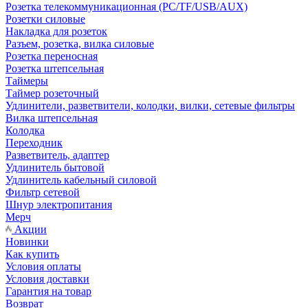
Розетка телекоммуникационная (PC/TF/USB/AUX)
Розетки силовые
Накладка для розеток
Разъем, розетка, вилка силовые
Розетка переносная
Розетка штепсельная
Таймеры
Таймер розеточный
Удлинители, разветвители, колодки, вилки, сетевые фильтры
Вилка штепсельная
Колодка
Переходник
Разветвитель, адаптер
Удлинитель бытовой
Удлинитель кабельный силовой
Фильтр сетевой
Шнур электропитания
Мерч
Акции
Новинки
Как купить
Условия оплаты
Условия доставки
Гарантия на товар
Возврат