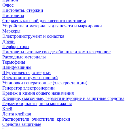
Флюс
Пистолеты, стержни
Пистолеты
Стержень клеевой для клеевого пистолета
Устройства и материалы для печати и маркировки
Маркеры
Электроинструмент и оснастка
Дрели
Перфораторы
Пистолеты газовые гвоздезабивные и комплектующие
Расходные материалы
Термофены
Шлифмашины
Шуруповерты, отвертки
Электроинструмент прочий
Установки генераторные (электростанции)
Генератор электроэнергии
Крепеж и химия общего назначения
Клеящие, смазочные, герметизирующие и защитные средства
Герметики, пасты, пена монтажная
Клей
Лента клейкая
Растворители, очистители, краски
Средства защитные