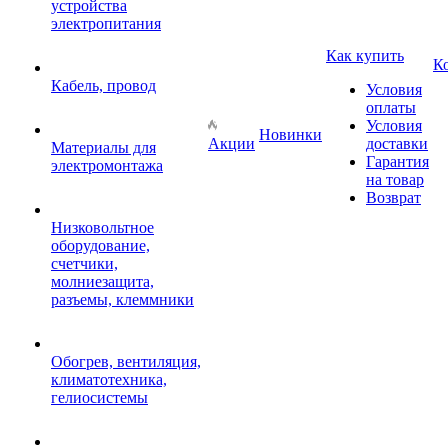
устройства
электропитания
Как купить
К
Кабель, провод
Условия
оплаты
Условия
Новинки
Акции
доставки
Материалы для
Гарантия
электромонтажа
на товар
Возврат
Низковольтное
оборудование,
счетчики,
молниезащита,
разъемы, клеммники
Обогрев, вентиляция,
климатотехника,
гелиосистемы