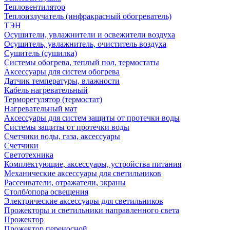
Тепловентилятор
Теплоизлучатель (инфракрасный обогреватель)
ТЭН
Осушители, увлажнители и освежители воздуха
Осушитель, увлажнитель, очиститель воздуха
Сушитель (сушилка)
Системы обогрева, теплый пол, термостаты
Аксессуары для систем обогрева
Датчик температуры, влажности
Кабель нагревательный
Терморегулятор (термостат)
Нагревательный мат
Аксессуары для систем защиты от протечки воды
Системы защиты от протечки воды
Счетчики воды, газа, аксессуары
Счетчики
Светотехника
Комплектующие, аксессуары, устройства питания
Механические аксессуары для светильников
Рассеиватели, отражатели, экраны
Столб/опора освещения
Электрические аксессуары для светильников
Прожекторы и светильники направленного света
Прожектор
Прожектор переносной