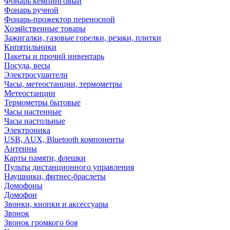
Фонарь кемпинговый
Фонарь ручной
Фонарь-прожектор переносной
Хозяйственные товары
Зажигалки, газовые горелки, резаки, плитки
Кипятильники
Пакеты и прочий инвентарь
Посуда, весы
Электросушители
Часы, метеостанции, термометры
Метеостанции
Термометры бытовые
Часы настенные
Часы настольные
Электроника
USB, AUX, Bluetooth компоненты
Антенны
Карты памяти, флешки
Пульты дистанционного управления
Наушники, фитнес-браслеты
Домофоны
Домофон
Звонки, кнопки и аксессуары
Звонок
Звонок громкого боя