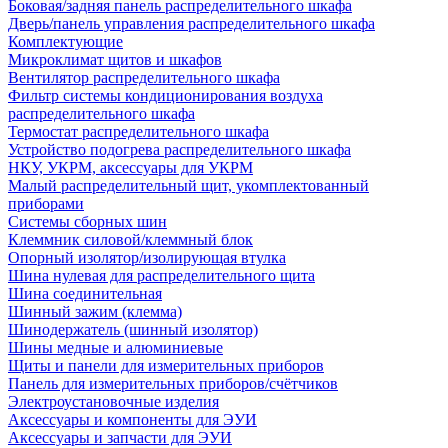
Боковая/задняя панель распределительного шкафа
Дверь/панель управления распределительного шкафа
Комплектующие
Микроклимат щитов и шкафов
Вентилятор распределительного шкафа
Фильтр системы кондиционирования воздуха
распределительного шкафа
Термостат распределительного шкафа
Устройство подогрева распределительного шкафа
НКУ, УКРМ, аксессуары для УКРМ
Малый распределительный щит, укомплектованный
приборами
Системы сборных шин
Клеммник силовой/клеммный блок
Опорный изолятор/изолирующая втулка
Шина нулевая для распределительного щита
Шина соединительная
Шинный зажим (клемма)
Шинодержатель (шинный изолятор)
Шины медные и алюминиевые
Щиты и панели для измерительных приборов
Панель для измерительных приборов/счётчиков
Электроустановочные изделия
Аксессуары и компоненты для ЭУИ
Аксессуары и запчасти для ЭУИ