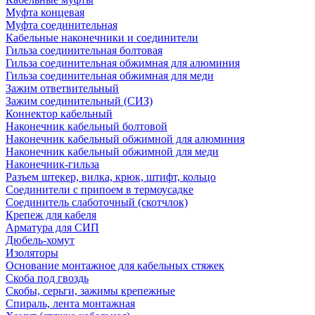
Муфта концевая
Муфта соединительная
Кабельные наконечники и соединители
Гильза соединительная болтовая
Гильза соединительная обжимная для алюминия
Гильза соединительная обжимная для меди
Зажим ответвительный
Зажим соединительный (СИЗ)
Коннектор кабельный
Наконечник кабельный болтовой
Наконечник кабельный обжимной для алюминия
Наконечник кабельный обжимной для меди
Наконечник-гильза
Разъем штекер, вилка, крюк, штифт, кольцо
Соединители с припоем в термоусадке
Соединитель слаботочный (скотчлок)
Крепеж для кабеля
Арматура для СИП
Дюбель-хомут
Изоляторы
Основание монтажное для кабельных стяжек
Скоба под гвоздь
Скобы, серьги, зажимы крепежные
Спираль, лента монтажная