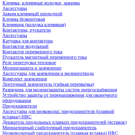
Клеммы, клеммные колодки, зажимы
Аксессуары
Зажим клеммный проходной
Клемма безвинтовая
Клеммник (колодка клеммная)
Контакторы, пускатели
Аксессуары
Катушка для контактора
Контактор модульный
Контактор переменного тока
Пускатель магнитный переменного тока
Реле перегрузки тепловое
Молниезащита и заземление
Аксессуары для заземления и молниеотвода
Комплект заземления
Ленточный заземлитель (гибкая перемычка)
Разрядник для молниезащиты систем энергоснабжения
Устройство защиты от перенапряжения для оконечного
оборудования
Предохранители
Аксессуары для низковольт. предохранителя (плавкой
вставки) HRC
Держатель продольных плавких предохранителей (вставок)
Миниатюрный слаботочный предохранитель
Низковольтный предохранитель (плавкая вставка) HRC