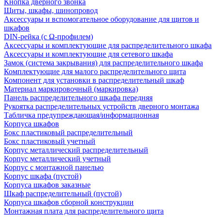
Кнопка дверного звонка
Щиты, шкафы, шинопровод
Аксессуары и вспомогательное оборудование для щитов и
шкафов
DIN-рейка (с Ω-профилем)
Аксессуары и комплектующие для распределительного шкафа
Аксессуары и комплектующие для сетевого шкафа
Замок (система закрывания) для распределительного шкафа
Комплектующие для малого распределительного щита
Компонент для установки в распределительный шкаф
Материал маркировочный (маркировка)
Панель распределительного шкафа передняя
Рукоятка распределительных устройств дверного монтажа
Табличка предупреждающая/информационная
Корпуса шкафов
Бокс пластиковый распределительный
Бокс пластиковый учетный
Корпус металлический распределительный
Корпус металлический учетный
Корпус с монтажной панелью
Корпус шкафа (пустой)
Корпуса шкафов заказные
Шкаф распределительный (пустой)
Корпуса шкафов сборной конструкции
Монтажная плата для распределительного щита