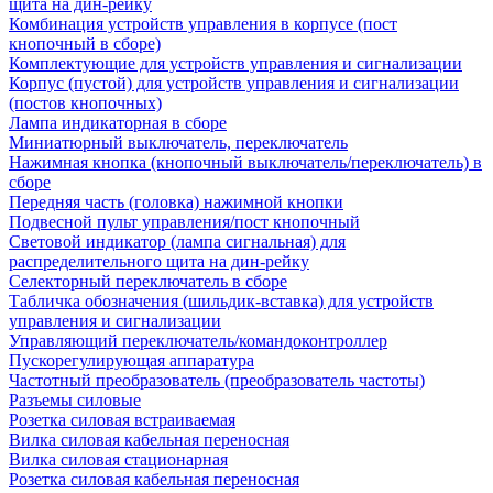
щита на дин-рейку
Комбинация устройств управления в корпусе (пост
кнопочный в сборе)
Комплектующие для устройств управления и сигнализации
Корпус (пустой) для устройств управления и сигнализации
(постов кнопочных)
Лампа индикаторная в сборе
Миниатюрный выключатель, переключатель
Нажимная кнопка (кнопочный выключатель/переключатель) в
сборе
Передняя часть (головка) нажимной кнопки
Подвесной пульт управления/пост кнопочный
Световой индикатор (лампа сигнальная) для
распределительного щита на дин-рейку
Селекторный переключатель в сборе
Табличка обозначения (шильдик-вставка) для устройств
управления и сигнализации
Управляющий переключатель/командоконтроллер
Пускорегулирующая аппаратура
Частотный преобразователь (преобразователь частоты)
Разъемы силовые
Розетка силовая встраиваемая
Вилка силовая кабельная переносная
Вилка силовая стационарная
Розетка силовая кабельная переносная