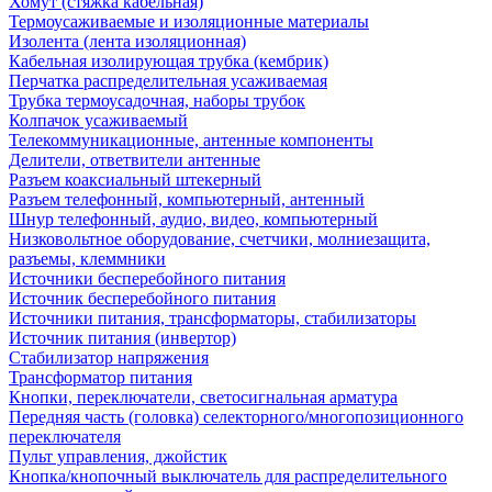
Хомут (стяжка кабельная)
Термоусаживаемые и изоляционные материалы
Изолента (лента изоляционная)
Кабельная изолирующая трубка (кембрик)
Перчатка распределительная усаживаемая
Трубка термоусадочная, наборы трубок
Колпачок усаживаемый
Телекоммуникационные, антенные компоненты
Делители, ответвители антенные
Разъем коаксиальный штекерный
Разъем телефонный, компьютерный, антенный
Шнур телефонный, аудио, видео, компьютерный
Низковольтное оборудование, счетчики, молниезащита,
разъемы, клеммники
Источники бесперебойного питания
Источник бесперебойного питания
Источники питания, трансформаторы, стабилизаторы
Источник питания (инвертор)
Стабилизатор напряжения
Трансформатор питания
Кнопки, переключатели, светосигнальная арматура
Передняя часть (головка) селекторного/многопозиционного
переключателя
Пульт управления, джойстик
Кнопка/кнопочный выключатель для распределительного