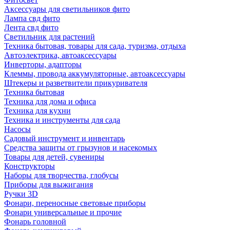
Аксессуары для светильников фито
Лампа свд фито
Лента свд фито
Светильник для растений
Техника бытовая, товары для сада, туризма, отдыха
Автоэлектрика, автоаксессуары
Инверторы, адапторы
Клеммы, провода аккумуляторные, автоаксессуары
Штекеры и разветвители прикуривателя
Техника бытовая
Техника для дома и офиса
Техника для кухни
Техника и инструменты для сада
Насосы
Садовый инструмент и инвентарь
Средства защиты от грызунов и насекомых
Товары для детей, сувениры
Конструкторы
Наборы для творчества, глобусы
Приборы для выжигания
Ручки 3D
Фонари, переносные световые приборы
Фонари универсальные и прочие
Фонарь головной