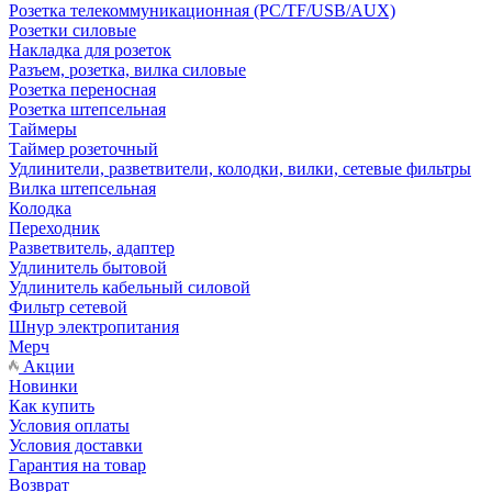
Розетка телекоммуникационная (PC/TF/USB/AUX)
Розетки силовые
Накладка для розеток
Разъем, розетка, вилка силовые
Розетка переносная
Розетка штепсельная
Таймеры
Таймер розеточный
Удлинители, разветвители, колодки, вилки, сетевые фильтры
Вилка штепсельная
Колодка
Переходник
Разветвитель, адаптер
Удлинитель бытовой
Удлинитель кабельный силовой
Фильтр сетевой
Шнур электропитания
Мерч
Акции
Новинки
Как купить
Условия оплаты
Условия доставки
Гарантия на товар
Возврат