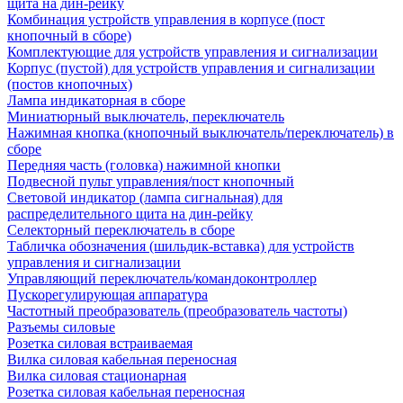
щита на дин-рейку
Комбинация устройств управления в корпусе (пост
кнопочный в сборе)
Комплектующие для устройств управления и сигнализации
Корпус (пустой) для устройств управления и сигнализации
(постов кнопочных)
Лампа индикаторная в сборе
Миниатюрный выключатель, переключатель
Нажимная кнопка (кнопочный выключатель/переключатель) в
сборе
Передняя часть (головка) нажимной кнопки
Подвесной пульт управления/пост кнопочный
Световой индикатор (лампа сигнальная) для
распределительного щита на дин-рейку
Селекторный переключатель в сборе
Табличка обозначения (шильдик-вставка) для устройств
управления и сигнализации
Управляющий переключатель/командоконтроллер
Пускорегулирующая аппаратура
Частотный преобразователь (преобразователь частоты)
Разъемы силовые
Розетка силовая встраиваемая
Вилка силовая кабельная переносная
Вилка силовая стационарная
Розетка силовая кабельная переносная