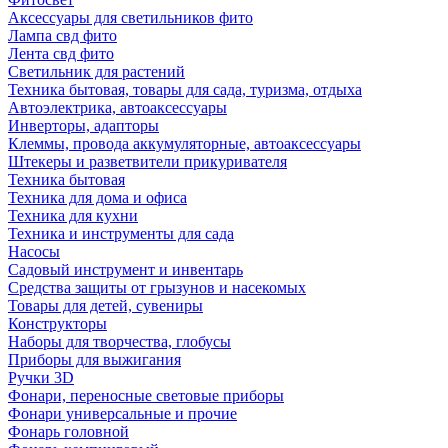
Аксессуары для светильников фито
Лампа свд фито
Лента свд фито
Светильник для растений
Техника бытовая, товары для сада, туризма, отдыха
Автоэлектрика, автоаксессуары
Инверторы, адапторы
Клеммы, провода аккумуляторные, автоаксессуары
Штекеры и разветвители прикуривателя
Техника бытовая
Техника для дома и офиса
Техника для кухни
Техника и инструменты для сада
Насосы
Садовый инструмент и инвентарь
Средства защиты от грызунов и насекомых
Товары для детей, сувениры
Конструкторы
Наборы для творчества, глобусы
Приборы для выжигания
Ручки 3D
Фонари, переносные световые приборы
Фонари универсальные и прочие
Фонарь головной