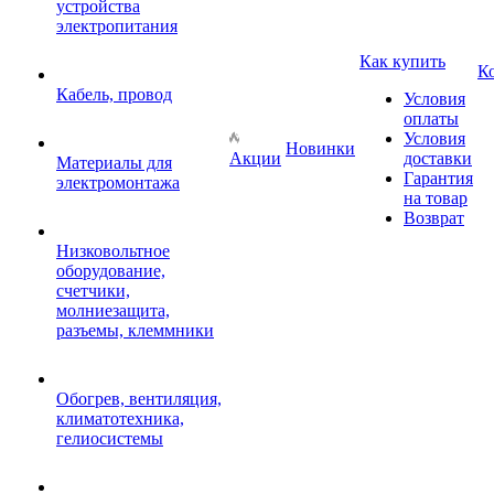
устройства
электропитания
Как купить
К
Кабель, провод
Условия
оплаты
Условия
Новинки
Акции
доставки
Материалы для
Гарантия
электромонтажа
на товар
Возврат
Низковольтное
оборудование,
счетчики,
молниезащита,
разъемы, клеммники
Обогрев, вентиляция,
климатотехника,
гелиосистемы