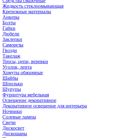
Средства смазочные
Жидкость стеклоомывающая
Крепежные материалы
Анкеры
Болты
Гайки
Дюбели
Заклепки
Саморезы
Гвозди
Такелаж
Тросы, цепи, веревки
Уголок, лента
Хомуты обжимные
Шайбы
Шпильки
Шурупы
Фурнитура мебельная
Освещение декоративное
Декоративное освещение для интерьера
Ночники
Солевые лампы
Свечи
Дискосвет
Дискошары