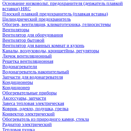
Основание низковольт. предохранителя (держатель плавкой
вставки) HRC
Плоский плавкий предохранитель (плавкая вставка)
Цилиндрический предохранитель
Обогрев, вентиляция, климатотехника, гелиосистемы
Вентиляторы
Вентилятор для оборудования
Вентилятор бытовой
Вентилятор для ванных комнат и кухонь
Каналы, воздуховоды, кроншетйны, регуляторы
Лючок вентиляционный
Решетка вентиляционная
Водонагреватели
Водонагреватель накопительный
Запчасти для водонагревателя
Кондиционеры
Кондиционер
Обогревательные приборы
Аксессуары, запчасти
Завеса тепловая электрическая
Коврик, одеяло, подушка, грелка
Конвектор электрический
Обогреватель из природного камня, стекла
Радиатор электрический
Тепловая пушка