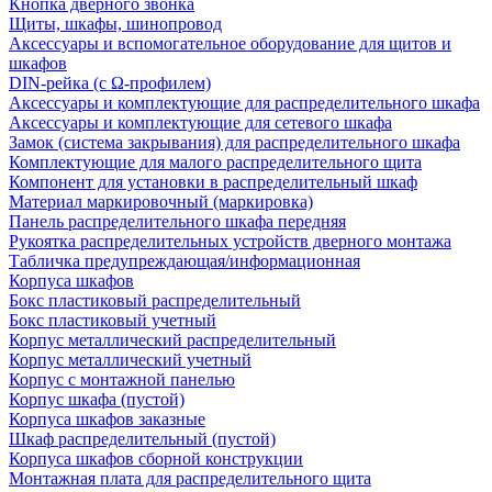
Кнопка дверного звонка
Щиты, шкафы, шинопровод
Аксессуары и вспомогательное оборудование для щитов и
шкафов
DIN-рейка (с Ω-профилем)
Аксессуары и комплектующие для распределительного шкафа
Аксессуары и комплектующие для сетевого шкафа
Замок (система закрывания) для распределительного шкафа
Комплектующие для малого распределительного щита
Компонент для установки в распределительный шкаф
Материал маркировочный (маркировка)
Панель распределительного шкафа передняя
Рукоятка распределительных устройств дверного монтажа
Табличка предупреждающая/информационная
Корпуса шкафов
Бокс пластиковый распределительный
Бокс пластиковый учетный
Корпус металлический распределительный
Корпус металлический учетный
Корпус с монтажной панелью
Корпус шкафа (пустой)
Корпуса шкафов заказные
Шкаф распределительный (пустой)
Корпуса шкафов сборной конструкции
Монтажная плата для распределительного щита