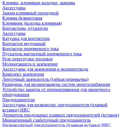
Клеммы, клеммные колодки, зажимы
Аксессуары
Зажим клеммный проходной
Клемма безвинтовая
Клеммник (колодка клеммная)
Контакторы, пускатели
Аксессуары
Катушка для контактора
Контактор модульный
Контактор переменного тока
Пускатель магнитный переменного тока
Реле перегрузки тепловое
Молниезащита и заземление
Аксессуары для заземления и молниеотвода
Комплект заземления
Ленточный заземлитель (гибкая перемычка)
Разрядник для молниезащиты систем энергоснабжения
Устройство защиты от перенапряжения для оконечного
оборудования
Предохранители
Аксессуары для низковольт. предохранителя (плавкой
вставки) HRC
Держатель продольных плавких предохранителей (вставок)
Миниатюрный слаботочный предохранитель
Низковольтный предохранитель (плавкая вставка) HRC