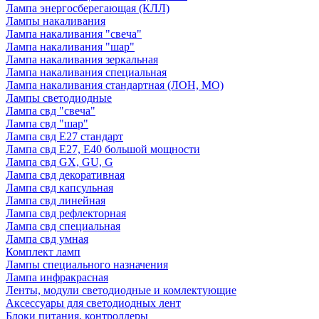
Лампа энергосберегающая (КЛЛ)
Лампы накаливания
Лампа накаливания "свеча"
Лампа накаливания "шар"
Лампа накаливания зеркальная
Лампа накаливания специальная
Лампа накаливания стандартная (ЛОН, МО)
Лампы светодиодные
Лампа свд "свеча"
Лампа свд "шар"
Лампа свд E27 стандарт
Лампа свд E27, Е40 большой мощности
Лампа свд GX, GU, G
Лампа свд декоративная
Лампа свд капсульная
Лампа свд линейная
Лампа свд рефлекторная
Лампа свд специальная
Лампа свд умная
Комплект ламп
Лампы специального назначения
Лампа инфракрасная
Ленты, модули светодиодные и комлектующие
Аксессуары для светодиодных лент
Блоки питания, контроллеры