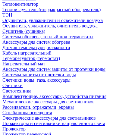
Тепловентилятор
Теплоизлучатель (инфракрасный обогреватель)
ТЭН
Осушители, увлажнители и освежители воздуха
Осушитель, увлажнитель, очиститель воздуха
Сушитель (сушилка)
Системы обогрева, теплый пол, термостаты
Аксессуары для систем обогрева
Датчик температуры, влажности
Кабель нагревательный
Терморегулятор (термостат)
Нагревательный мат
Аксессуары для систем защиты от протечки воды
Системы защиты от протечки воды
Счетчики воды, газа, аксессуары
Счетчики
Светотехника
Комплектующие, аксессуары, устройства питания
Механические аксессуары для светильников
Рассеиватели, отражатели, экраны
Столб/опора освещения
Электрические аксессуары для светильников
Прожекторы и светильники направленного света
Прожектор
Прожектор переносной