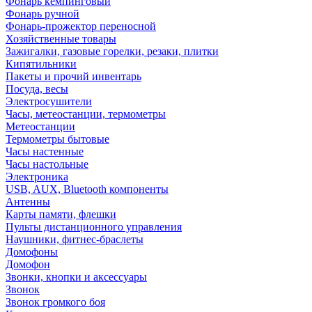
Фонарь кемпинговый
Фонарь ручной
Фонарь-прожектор переносной
Хозяйственные товары
Зажигалки, газовые горелки, резаки, плитки
Кипятильники
Пакеты и прочий инвентарь
Посуда, весы
Электросушители
Часы, метеостанции, термометры
Метеостанции
Термометры бытовые
Часы настенные
Часы настольные
Электроника
USB, AUX, Bluetooth компоненты
Антенны
Карты памяти, флешки
Пульты дистанционного управления
Наушники, фитнес-браслеты
Домофоны
Домофон
Звонки, кнопки и аксессуары
Звонок
Звонок громкого боя