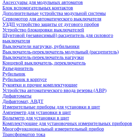
Аксессуары для модульных автоматов
Блок вспомогательных контактов
Дополнительные устройства модульной системы
Сервомотор для автоматического выключателя
УЗДП устройство защиты от дугового пробоя
Устройство блокировки выключателей
Шунтовой (независимый) расцепитель для силового
выключателя
Выключатели нагрузки, рубильники
Выключатель-переключатель модульный (расцепитель)
Выключатель-переключатель нагрузки
Концевой выключатель, переключатель
Разъединитель
Рубильник
Рубильник в корпусе
Рукоятки и прочие комплектующие
Устройства автоматического ввода резерва (АВР)
Дифавтоматы
Дифавтомат, АВДТ
Измерительные приборы для установки в щит
Амперметр для установки в щит
Вольтметр для установки в щит
Комплектующие для установочных измерительных приборов
Многофункциональный измерительный прибор
Трансформатор тока