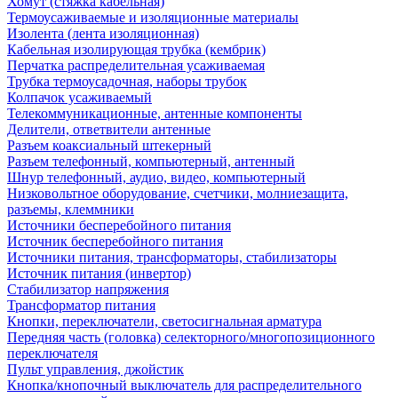
Хомут (стяжка кабельная)
Термоусаживаемые и изоляционные материалы
Изолента (лента изоляционная)
Кабельная изолирующая трубка (кембрик)
Перчатка распределительная усаживаемая
Трубка термоусадочная, наборы трубок
Колпачок усаживаемый
Телекоммуникационные, антенные компоненты
Делители, ответвители антенные
Разъем коаксиальный штекерный
Разъем телефонный, компьютерный, антенный
Шнур телефонный, аудио, видео, компьютерный
Низковольтное оборудование, счетчики, молниезащита,
разъемы, клеммники
Источники бесперебойного питания
Источник бесперебойного питания
Источники питания, трансформаторы, стабилизаторы
Источник питания (инвертор)
Стабилизатор напряжения
Трансформатор питания
Кнопки, переключатели, светосигнальная арматура
Передняя часть (головка) селекторного/многопозиционного
переключателя
Пульт управления, джойстик
Кнопка/кнопочный выключатель для распределительного