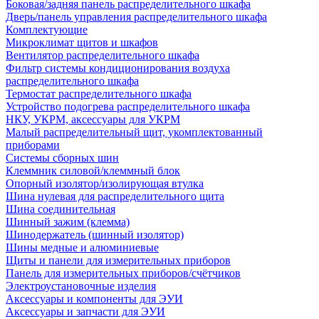
Боковая/задняя панель распределительного шкафа
Дверь/панель управления распределительного шкафа
Комплектующие
Микроклимат щитов и шкафов
Вентилятор распределительного шкафа
Фильтр системы кондиционирования воздуха
распределительного шкафа
Термостат распределительного шкафа
Устройство подогрева распределительного шкафа
НКУ, УКРМ, аксессуары для УКРМ
Малый распределительный щит, укомплектованный
приборами
Системы сборных шин
Клеммник силовой/клеммный блок
Опорный изолятор/изолирующая втулка
Шина нулевая для распределительного щита
Шина соединительная
Шинный зажим (клемма)
Шинодержатель (шинный изолятор)
Шины медные и алюминиевые
Щиты и панели для измерительных приборов
Панель для измерительных приборов/счётчиков
Электроустановочные изделия
Аксессуары и компоненты для ЭУИ
Аксессуары и запчасти для ЭУИ