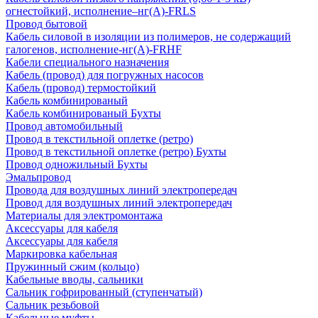
огнестойкий, исполнение–нг(А)-FRLS
Провод бытовой
Кабель силовой в изоляции из полимеров, не содержащий
галогенов, исполнение-нг(А)-FRHF
Кабели специального назначения
Кабель (провод) для погружных насосов
Кабель (провод) термостойкий
Кабель комбинированый
Кабель комбинированый Бухты
Провод автомобильный
Провод в текстильной оплетке (ретро)
Провод в текстильной оплетке (ретро) Бухты
Провод одножильный Бухты
Эмальпровод
Провода для воздушных линий электропередач
Провод для воздушных линий электропередач
Материалы для электромонтажа
Аксессуары для кабеля
Аксессуары для кабеля
Маркировка кабельная
Пружинный сжим (кольцо)
Кабельные вводы, сальники
Сальник гофрированный (ступенчатый)
Сальник резьбовой
Кабельные муфты