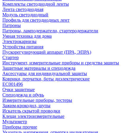
Комплекты светодиодной ленты
Лента светодиодная
Модуль светодиодный
Профиль для светодиодных лент
Патроны
Патроны, ламподержатели, стартеродержатели
Умная техника для дома
Электрокарнизы
Устройства питания
Пускорегулирующий аппарат (ПРА, ЭПРА)
Стартер
Инструмент, измерительные приборы и средства защиты
Защитные материалы и спецодежда
Аксессуары для индивидуальной защиты
Коврики, перчатки, боты диэлектрические
EC001496
Очки защитные
Спецодежда и обувь
Измерительные приборы, тестеры
Зажим-крокодил, щупы
Искатель скрытой проводки
Клещи электроизмерительные
Мультиметр
Приборы прочие
Указатель напряжения, отвертка индикаторная