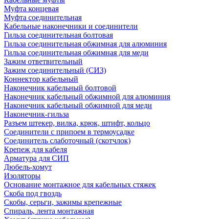
Муфта концевая
Муфта соединительная
Кабельные наконечники и соединители
Гильза соединительная болтовая
Гильза соединительная обжимная для алюминия
Гильза соединительная обжимная для меди
Зажим ответвительный
Зажим соединительный (СИЗ)
Коннектор кабельный
Наконечник кабельный болтовой
Наконечник кабельный обжимной для алюминия
Наконечник кабельный обжимной для меди
Наконечник-гильза
Разъем штекер, вилка, крюк, штифт, кольцо
Соединители с припоем в термоусадке
Соединитель слаботочный (скотчлок)
Крепеж для кабеля
Арматура для СИП
Дюбель-хомут
Изоляторы
Основание монтажное для кабельных стяжек
Скоба под гвоздь
Скобы, серьги, зажимы крепежные
Спираль, лента монтажная