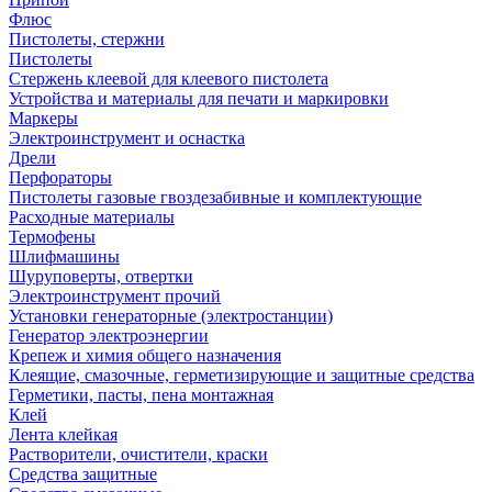
Флюс
Пистолеты, стержни
Пистолеты
Стержень клеевой для клеевого пистолета
Устройства и материалы для печати и маркировки
Маркеры
Электроинструмент и оснастка
Дрели
Перфораторы
Пистолеты газовые гвоздезабивные и комплектующие
Расходные материалы
Термофены
Шлифмашины
Шуруповерты, отвертки
Электроинструмент прочий
Установки генераторные (электростанции)
Генератор электроэнергии
Крепеж и химия общего назначения
Клеящие, смазочные, герметизирующие и защитные средства
Герметики, пасты, пена монтажная
Клей
Лента клейкая
Растворители, очистители, краски
Средства защитные