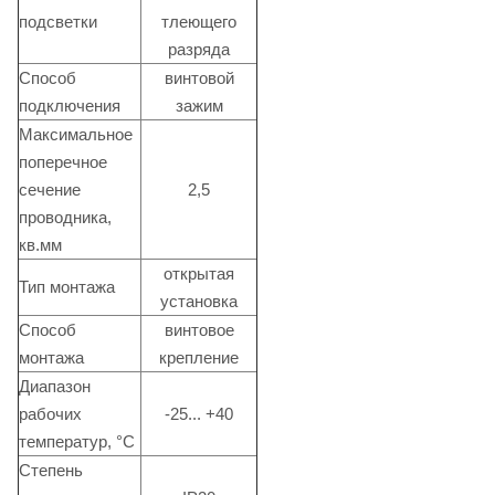
подсветки
тлеющего
разряда
Способ
винтовой
подключения
зажим
Максимальное
поперечное
сечение
2,5
проводника,
кв.мм
открытая
Тип монтажа
установка
Способ
винтовое
монтажа
крепление
Диапазон
рабочих
-25... +40
температур, °C
Степень