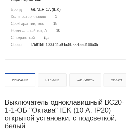
Бренд
—
GENERICA (IEK)
Количество клавиш
—
1
СрокГарантии, мес
—
18
Номинальный ток, А
—
10
С подсветкой
—
Да
Серия
—
f7b915ff-100d-11e9-bc8b-00155d166b05
ОПИСАНИЕ
НАЛИЧИЕ
КАК КУПИТЬ
ОПЛАТА
Выключатель одноклавишный ВС20-
1-1-ОБ "Октава" IEK (10 А, IP20)
открытой установки, с подсветкой,
белый