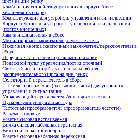
щита на дин-рейку
Комбинация устройств управления в корпусе (пост
кнопочный в сборе)
Комплектующие для устройств управления и сигнализации
Корпус (пустой) для устройств управления и сигнализации
(постов кнопочных)
Лампа индикаторная в сборе
Миниатюрный выключатель, переключатель
Нажимная кнопка (кнопочный выключатель/переключатель) в
сборе
Передняя часть (головка) нажимной кнопки
Подвесной пульт управления/пост кнопочный
Световой индикатор (лампа сигнальная) для
распределительного щита на дин-рейку
Селекторный переключатель в сборе
Табличка обозначения (шильдик-вставка) для устройств
управления и сигнализации
Управляющий переключатель/командоконтроллер
Пускорегулирующая аппаратура
Частотный преобразователь (преобразователь частоты)
Разъемы силовые
Розетка силовая встраиваемая
Вилка силовая кабельная переносная
Вилка силовая стационарная
Розетка силовая кабельная переносная