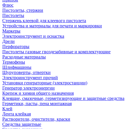
Флюс
Пистолеты, стержни
Пистолеты
Стержень клеевой для клеевого пистолета
Устройства и материалы для печати и маркировки
Маркеры
Электроинструмент и оснастка
Дрели
Перфораторы
Пистолеты газовые гвоздезабивные и комплектующие
Расходные материалы
Термофены
Шлифмашины
Шуруповерты, отвертки
Электроинструмент прочий
Установки генераторные (электростанции)
Генератор электроэнергии
Крепеж и химия общего назначения
Клеящие, смазочные, герметизирующие и защитные средства
Герметики, пасты, пена монтажная
Клей
Лента клейкая
Растворители, очистители, краски
Средства защитные