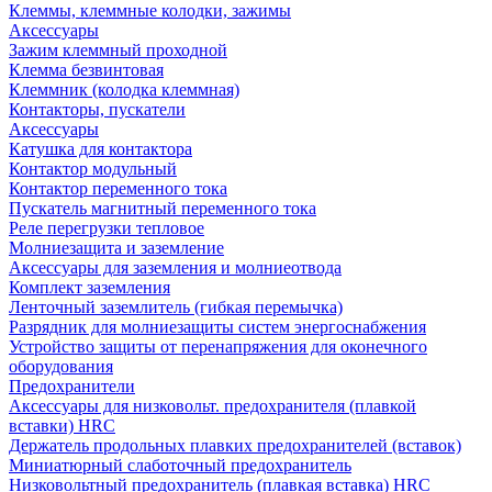
Клеммы, клеммные колодки, зажимы
Аксессуары
Зажим клеммный проходной
Клемма безвинтовая
Клеммник (колодка клеммная)
Контакторы, пускатели
Аксессуары
Катушка для контактора
Контактор модульный
Контактор переменного тока
Пускатель магнитный переменного тока
Реле перегрузки тепловое
Молниезащита и заземление
Аксессуары для заземления и молниеотвода
Комплект заземления
Ленточный заземлитель (гибкая перемычка)
Разрядник для молниезащиты систем энергоснабжения
Устройство защиты от перенапряжения для оконечного
оборудования
Предохранители
Аксессуары для низковольт. предохранителя (плавкой
вставки) HRC
Держатель продольных плавких предохранителей (вставок)
Миниатюрный слаботочный предохранитель
Низковольтный предохранитель (плавкая вставка) HRC