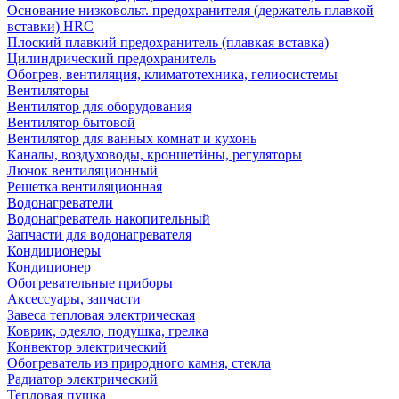
Основание низковольт. предохранителя (держатель плавкой
вставки) HRC
Плоский плавкий предохранитель (плавкая вставка)
Цилиндрический предохранитель
Обогрев, вентиляция, климатотехника, гелиосистемы
Вентиляторы
Вентилятор для оборудования
Вентилятор бытовой
Вентилятор для ванных комнат и кухонь
Каналы, воздуховоды, кроншетйны, регуляторы
Лючок вентиляционный
Решетка вентиляционная
Водонагреватели
Водонагреватель накопительный
Запчасти для водонагревателя
Кондиционеры
Кондиционер
Обогревательные приборы
Аксессуары, запчасти
Завеса тепловая электрическая
Коврик, одеяло, подушка, грелка
Конвектор электрический
Обогреватель из природного камня, стекла
Радиатор электрический
Тепловая пушка