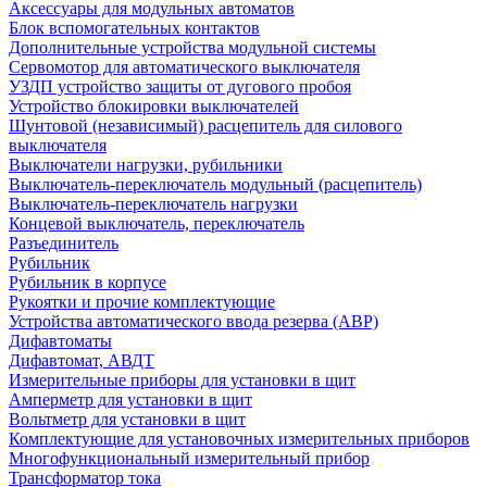
Аксессуары для модульных автоматов
Блок вспомогательных контактов
Дополнительные устройства модульной системы
Сервомотор для автоматического выключателя
УЗДП устройство защиты от дугового пробоя
Устройство блокировки выключателей
Шунтовой (независимый) расцепитель для силового
выключателя
Выключатели нагрузки, рубильники
Выключатель-переключатель модульный (расцепитель)
Выключатель-переключатель нагрузки
Концевой выключатель, переключатель
Разъединитель
Рубильник
Рубильник в корпусе
Рукоятки и прочие комплектующие
Устройства автоматического ввода резерва (АВР)
Дифавтоматы
Дифавтомат, АВДТ
Измерительные приборы для установки в щит
Амперметр для установки в щит
Вольтметр для установки в щит
Комплектующие для установочных измерительных приборов
Многофункциональный измерительный прибор
Трансформатор тока