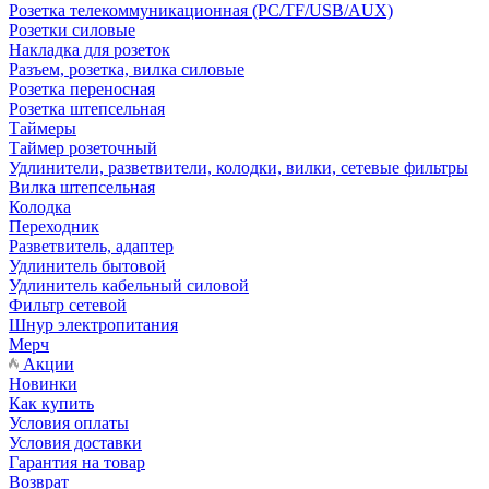
Розетка телекоммуникационная (PC/TF/USB/AUX)
Розетки силовые
Накладка для розеток
Разъем, розетка, вилка силовые
Розетка переносная
Розетка штепсельная
Таймеры
Таймер розеточный
Удлинители, разветвители, колодки, вилки, сетевые фильтры
Вилка штепсельная
Колодка
Переходник
Разветвитель, адаптер
Удлинитель бытовой
Удлинитель кабельный силовой
Фильтр сетевой
Шнур электропитания
Мерч
Акции
Новинки
Как купить
Условия оплаты
Условия доставки
Гарантия на товар
Возврат