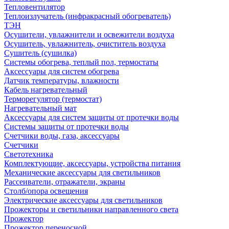
Тепловентилятор
Теплоизлучатель (инфракрасный обогреватель)
ТЭН
Осушители, увлажнители и освежители воздуха
Осушитель, увлажнитель, очиститель воздуха
Сушитель (сушилка)
Системы обогрева, теплый пол, термостаты
Аксессуары для систем обогрева
Датчик температуры, влажности
Кабель нагревательный
Терморегулятор (термостат)
Нагревательный мат
Аксессуары для систем защиты от протечки воды
Системы защиты от протечки воды
Счетчики воды, газа, аксессуары
Счетчики
Светотехника
Комплектующие, аксессуары, устройства питания
Механические аксессуары для светильников
Рассеиватели, отражатели, экраны
Столб/опора освещения
Электрические аксессуары для светильников
Прожекторы и светильники направленного света
Прожектор
Прожектор переносной