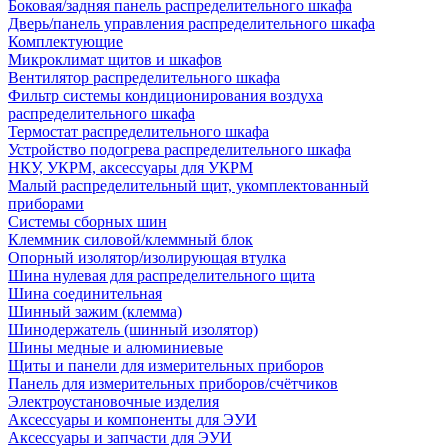
Боковая/задняя панель распределительного шкафа
Дверь/панель управления распределительного шкафа
Комплектующие
Микроклимат щитов и шкафов
Вентилятор распределительного шкафа
Фильтр системы кондиционирования воздуха
распределительного шкафа
Термостат распределительного шкафа
Устройство подогрева распределительного шкафа
НКУ, УКРМ, аксессуары для УКРМ
Малый распределительный щит, укомплектованный
приборами
Системы сборных шин
Клеммник силовой/клеммный блок
Опорный изолятор/изолирующая втулка
Шина нулевая для распределительного щита
Шина соединительная
Шинный зажим (клемма)
Шинодержатель (шинный изолятор)
Шины медные и алюминиевые
Щиты и панели для измерительных приборов
Панель для измерительных приборов/счётчиков
Электроустановочные изделия
Аксессуары и компоненты для ЭУИ
Аксессуары и запчасти для ЭУИ