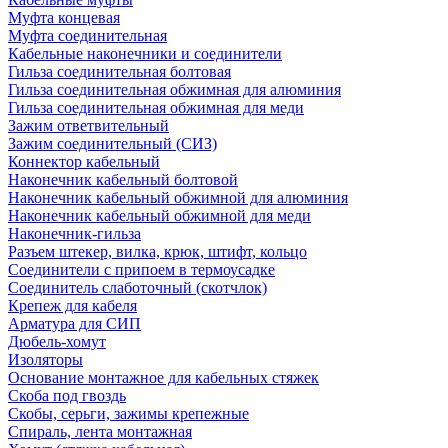
Муфта концевая
Муфта соединительная
Кабельные наконечники и соединители
Гильза соединительная болтовая
Гильза соединительная обжимная для алюминия
Гильза соединительная обжимная для меди
Зажим ответвительный
Зажим соединительный (СИЗ)
Коннектор кабельный
Наконечник кабельный болтовой
Наконечник кабельный обжимной для алюминия
Наконечник кабельный обжимной для меди
Наконечник-гильза
Разъем штекер, вилка, крюк, штифт, кольцо
Соединители с припоем в термоусадке
Соединитель слаботочный (скотчлок)
Крепеж для кабеля
Арматура для СИП
Дюбель-хомут
Изоляторы
Основание монтажное для кабельных стяжек
Скоба под гвоздь
Скобы, серьги, зажимы крепежные
Спираль, лента монтажная