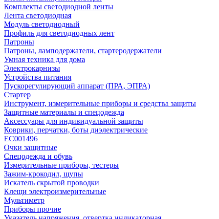
Комплекты светодиодной ленты
Лента светодиодная
Модуль светодиодный
Профиль для светодиодных лент
Патроны
Патроны, ламподержатели, стартеродержатели
Умная техника для дома
Электрокарнизы
Устройства питания
Пускорегулирующий аппарат (ПРА, ЭПРА)
Стартер
Инструмент, измерительные приборы и средства защиты
Защитные материалы и спецодежда
Аксессуары для индивидуальной защиты
Коврики, перчатки, боты диэлектрические
EC001496
Очки защитные
Спецодежда и обувь
Измерительные приборы, тестеры
Зажим-крокодил, щупы
Искатель скрытой проводки
Клещи электроизмерительные
Мультиметр
Приборы прочие
Указатель напряжения, отвертка индикаторная