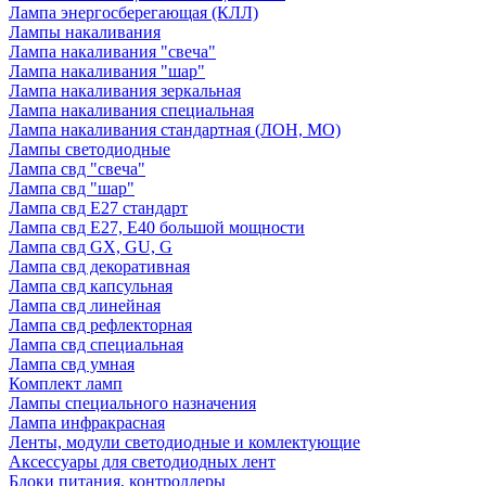
Лампа энергосберегающая (КЛЛ)
Лампы накаливания
Лампа накаливания "свеча"
Лампа накаливания "шар"
Лампа накаливания зеркальная
Лампа накаливания специальная
Лампа накаливания стандартная (ЛОН, МО)
Лампы светодиодные
Лампа свд "свеча"
Лампа свд "шар"
Лампа свд E27 стандарт
Лампа свд E27, Е40 большой мощности
Лампа свд GX, GU, G
Лампа свд декоративная
Лампа свд капсульная
Лампа свд линейная
Лампа свд рефлекторная
Лампа свд специальная
Лампа свд умная
Комплект ламп
Лампы специального назначения
Лампа инфракрасная
Ленты, модули светодиодные и комлектующие
Аксессуары для светодиодных лент
Блоки питания, контроллеры