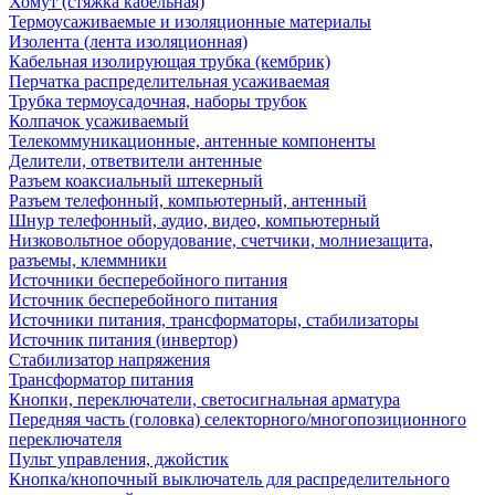
Хомут (стяжка кабельная)
Термоусаживаемые и изоляционные материалы
Изолента (лента изоляционная)
Кабельная изолирующая трубка (кембрик)
Перчатка распределительная усаживаемая
Трубка термоусадочная, наборы трубок
Колпачок усаживаемый
Телекоммуникационные, антенные компоненты
Делители, ответвители антенные
Разъем коаксиальный штекерный
Разъем телефонный, компьютерный, антенный
Шнур телефонный, аудио, видео, компьютерный
Низковольтное оборудование, счетчики, молниезащита,
разъемы, клеммники
Источники бесперебойного питания
Источник бесперебойного питания
Источники питания, трансформаторы, стабилизаторы
Источник питания (инвертор)
Стабилизатор напряжения
Трансформатор питания
Кнопки, переключатели, светосигнальная арматура
Передняя часть (головка) селекторного/многопозиционного
переключателя
Пульт управления, джойстик
Кнопка/кнопочный выключатель для распределительного