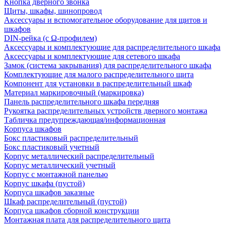
Кнопка дверного звонка
Щиты, шкафы, шинопровод
Аксессуары и вспомогательное оборудование для щитов и
шкафов
DIN-рейка (с Ω-профилем)
Аксессуары и комплектующие для распределительного шкафа
Аксессуары и комплектующие для сетевого шкафа
Замок (система закрывания) для распределительного шкафа
Комплектующие для малого распределительного щита
Компонент для установки в распределительный шкаф
Материал маркировочный (маркировка)
Панель распределительного шкафа передняя
Рукоятка распределительных устройств дверного монтажа
Табличка предупреждающая/информационная
Корпуса шкафов
Бокс пластиковый распределительный
Бокс пластиковый учетный
Корпус металлический распределительный
Корпус металлический учетный
Корпус с монтажной панелью
Корпус шкафа (пустой)
Корпуса шкафов заказные
Шкаф распределительный (пустой)
Корпуса шкафов сборной конструкции
Монтажная плата для распределительного щита