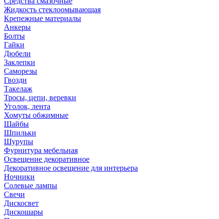
Средства смазочные
Жидкость стеклоомывающая
Крепежные материалы
Анкеры
Болты
Гайки
Дюбели
Заклепки
Саморезы
Гвозди
Такелаж
Тросы, цепи, веревки
Уголок, лента
Хомуты обжимные
Шайбы
Шпильки
Шурупы
Фурнитура мебельная
Освещение декоративное
Декоративное освещение для интерьера
Ночники
Солевые лампы
Свечи
Дискосвет
Дискошары