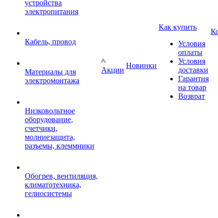
устройства
электропитания
Как купить
К
Кабель, провод
Условия
оплаты
Условия
Новинки
Акции
доставки
Материалы для
Гарантия
электромонтажа
на товар
Возврат
Низковольтное
оборудование,
счетчики,
молниезащита,
разъемы, клеммники
Обогрев, вентиляция,
климатотехника,
гелиосистемы