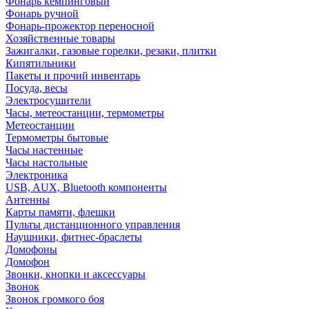
Фонарь кемпинговый
Фонарь ручной
Фонарь-прожектор переносной
Хозяйственные товары
Зажигалки, газовые горелки, резаки, плитки
Кипятильники
Пакеты и прочий инвентарь
Посуда, весы
Электросушители
Часы, метеостанции, термометры
Метеостанции
Термометры бытовые
Часы настенные
Часы настольные
Электроника
USB, AUX, Bluetooth компоненты
Антенны
Карты памяти, флешки
Пульты дистанционного управления
Наушники, фитнес-браслеты
Домофоны
Домофон
Звонки, кнопки и аксессуары
Звонок
Звонок громкого боя