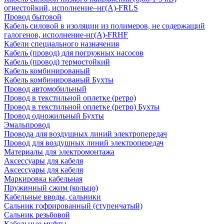
огнестойкий, исполнение–нг(А)-FRLS
Провод бытовой
Кабель силовой в изоляции из полимеров, не содержащий
галогенов, исполнение-нг(А)-FRHF
Кабели специального назначения
Кабель (провод) для погружных насосов
Кабель (провод) термостойкий
Кабель комбинированый
Кабель комбинированый Бухты
Провод автомобильный
Провод в текстильной оплетке (ретро)
Провод в текстильной оплетке (ретро) Бухты
Провод одножильный Бухты
Эмальпровод
Провода для воздушных линий электропередач
Провод для воздушных линий электропередач
Материалы для электромонтажа
Аксессуары для кабеля
Аксессуары для кабеля
Маркировка кабельная
Пружинный сжим (кольцо)
Кабельные вводы, сальники
Сальник гофрированный (ступенчатый)
Сальник резьбовой
Кабельные муфты