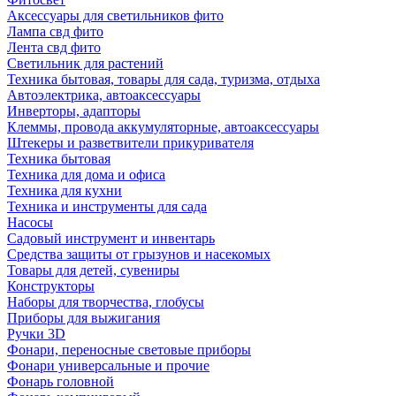
Аксессуары для светильников фито
Лампа свд фито
Лента свд фито
Светильник для растений
Техника бытовая, товары для сада, туризма, отдыха
Автоэлектрика, автоаксессуары
Инверторы, адапторы
Клеммы, провода аккумуляторные, автоаксессуары
Штекеры и разветвители прикуривателя
Техника бытовая
Техника для дома и офиса
Техника для кухни
Техника и инструменты для сада
Насосы
Садовый инструмент и инвентарь
Средства защиты от грызунов и насекомых
Товары для детей, сувениры
Конструкторы
Наборы для творчества, глобусы
Приборы для выжигания
Ручки 3D
Фонари, переносные световые приборы
Фонари универсальные и прочие
Фонарь головной